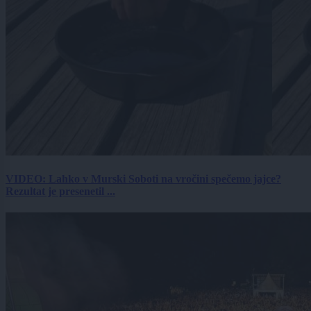
VIDEO: Lahko v Murski Soboti na vročini spečemo jajce?
Rezultat je presenetil ...