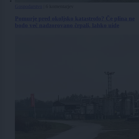
Gospodarstvo
|
6 komentarjev
Pomurje pred okoljsko katastrofo? Če plina ne
bodo več nadzorovano črpali, lahko uide