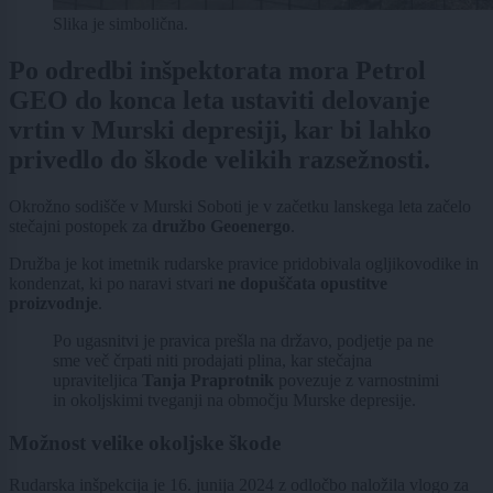
Slika je simbolična.
Po odredbi inšpektorata mora Petrol
GEO do konca leta ustaviti delovanje
vrtin v Murski depresiji, kar bi lahko
privedlo do škode velikih razsežnosti.
Okrožno sodišče v Murski Soboti je v začetku lanskega leta začelo
stečajni postopek za
družbo Geoenergo
.
Družba je kot imetnik rudarske pravice pridobivala ogljikovodike in
kondenzat, ki po naravi stvari
ne dopuščata opustitve
proizvodnje
.
Po ugasnitvi je pravica prešla na državo, podjetje pa ne
sme več črpati niti prodajati plina, kar stečajna
upraviteljica
Tanja Praprotnik
povezuje z varnostnimi
in okoljskimi tveganji na območju Murske depresije.
Možnost velike okoljske škode
Rudarska inšpekcija je 16. junija 2024 z odločbo naložila vlogo za