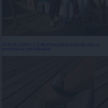
FOTO in VIDEO: V Veliki Polani diši po bujti repi, ekipe se
potegujejo za »zlato kihanico«