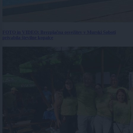
FOTO in VIDEO: Brezplačna osvežitev v Murski Soboti
privabila številne kopalce