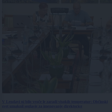
V Lendavi ni bilo vroče le zaradi visokih temperatur: Občinski
svet umaknil soglasje za imenovanje direktorice