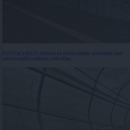
FOTO in VIDEO: Medtem ko občina odlaša, podjetniki sami
rešujejo ugled podhoda Ajdovščina