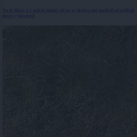
Ne le Bled: Le nekaj minut stran se skriva eno najbolj očarljivih
mest v Sloveniji