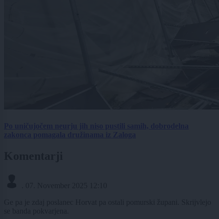
Po uničujočem neurju jih niso pustili samih, dobrodelna
zakonca pomagala družinama iz Zaloga
Komentarji
.
07. November 2025 12:10
Ge pa je zdaj poslanec Horvat pa ostali pomurski župani. Skrijvlejo
se banda pokvarjena.