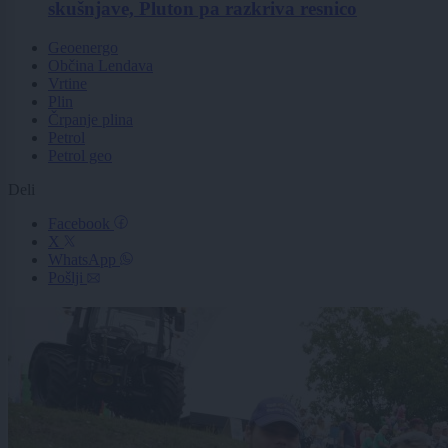
skušnjave, Pluton pa razkriva resnico
Geoenergo
Občina Lendava
Vrtine
Plin
Črpanje plina
Petrol
Petrol geo
Deli
Facebook
X
WhatsApp
Pošlji