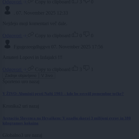
Odgovori
Copy to clipboard
3
0
.
07. November 2025 12:33
Nejdejo moji komentari več dale.
Odgovori
Copy to clipboard
0
0
Fgugezeegdhggvn
07. November 2025 17:56
Amateri Lopovi in Izdajalci !!!
Odgovori
Copy to clipboard
3
1
Zadnje objavljeno
V živo
Šport
eno uro nazaj
V ŽIVO: Aluminij proti Nafti 1903 – kdo bo osvojil pomembne točke?
Kronika
2 uri nazaj
Aretacija Slovenca na Hrvaškem: V ozadju skoraj 3 milijoni evrov in 380
kilogramov kokaina
Globalno
3 ure nazaj