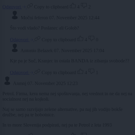
Odgovori
Copy to clipboard
4
2
Močni feferon
07. November 2025 12:44
Što vodi vlado? Poslanec ali Golob?
Odgovori
Copy to clipboard
4
0
Antonio Belazek
07. November 2025 17:04
Kje pa je Suč, Kranjec in ostala BANDA iz zibanja svobode??
Odgovori
Copy to clipboard
4
1
Anmnj
07. November 2025 12:23
Petrol. Firma, kera nema nej spoštovanja, nej vrednot in ne da nej na
socialnost nej na kojkoli.
Naj se samo razvijajo zelene alternative, pa naj jih vodijo bokše
družbe, nej pa te hobotnice.
In to more Slovenija podpirati, nej pa te Petrol z leta 1993