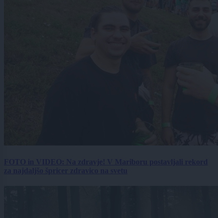
FOTO in VIDEO: Na zdravje! V Mariboru postavljali rekord
za najdaljšo špricer zdravico na svetu