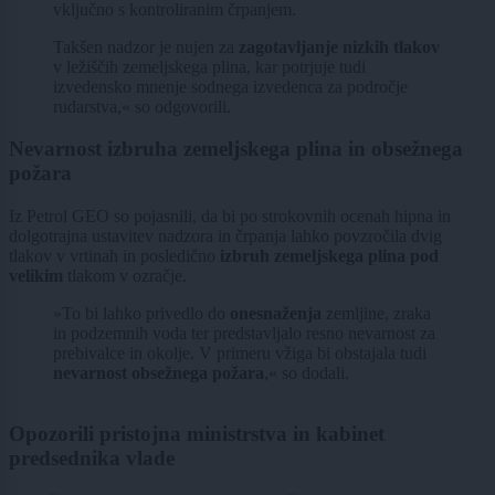
vključno s kontroliranim črpanjem.
Takšen nadzor je nujen za
zagotavljanje nizkih tlakov
v ležiščih zemeljskega plina, kar potrjuje tudi
izvedensko mnenje sodnega izvedenca za področje
rudarstva,« so odgovorili.
Nevarnost izbruha zemeljskega plina in obsežnega
požara
Iz Petrol GEO so pojasnili, da bi po strokovnih ocenah hipna in
dolgotrajna ustavitev nadzora in črpanja lahko povzročila dvig
tlakov v vrtinah in posledično
izbruh zemeljskega plina pod
velikim
tlakom v ozračje.
»To bi lahko privedlo do
onesnaženja
zemljine, zraka
in podzemnih voda ter predstavljalo resno nevarnost za
prebivalce in okolje. V primeru vžiga bi obstajala tudi
nevarnost obsežnega požara
,« so dodali.
Opozorili pristojna ministrstva in kabinet
predsednika vlade