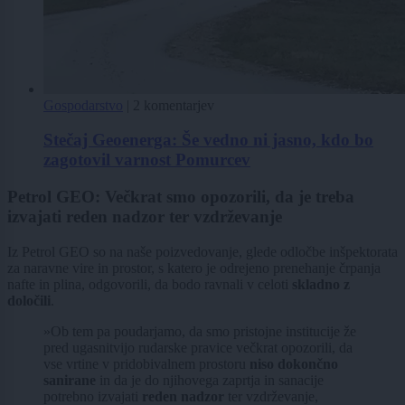
Gospodarstvo
|
2 komentarjev
Stečaj Geoenerga: Še vedno ni jasno, kdo bo
zagotovil varnost Pomurcev
Petrol GEO: Večkrat smo opozorili, da je treba
izvajati reden nadzor ter vzdrževanje
Iz Petrol GEO so na naše poizvedovanje, glede odločbe inšpektorata
za naravne vire in prostor, s katero je odrejeno prenehanje črpanja
nafte in plina, odgovorili, da bodo ravnali v celoti
skladno z
določili
.
»Ob tem pa poudarjamo, da smo pristojne institucije že
pred ugasnitvijo rudarske pravice večkrat opozorili, da
vse vrtine v pridobivalnem prostoru
niso dokončno
sanirane
in da je do njihovega zaprtja in sanacije
potrebno izvajati
reden nadzor
ter vzdrževanje,