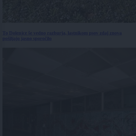
To Dolenjce še vedno razburja, lastnikom psov zdaj znova
pošiljajo jasno sporočilo