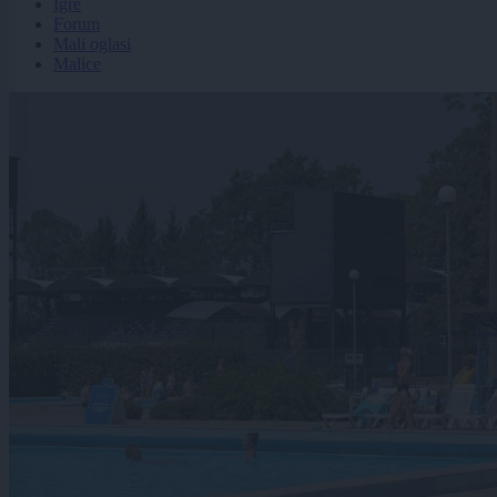
Igre
Forum
Mali oglasi
Malice