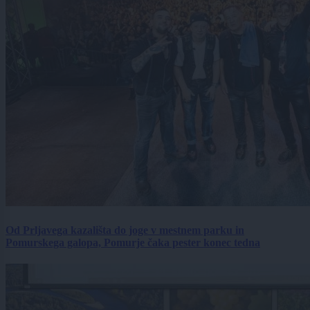
Od Prljavega kazališta do joge v mestnem parku in
Pomurskega galopa, Pomurje čaka pester konec tedna