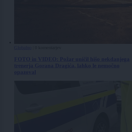
Globalno
|
0 komentarjev
FOTO in VIDEO: Požar uničil hišo nekdanjega
trenerja Gorana Dragića, lahko le nemočno
opazoval