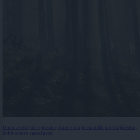
Umor avstrijske vplivnice, katere truplo so našli pri Majšperku,
dobiva nove razsežnosti