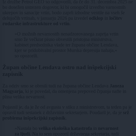
Iz družbe Petrol GEO so odgovorili, da če do 31. decembra 2025 ne
bo dosežen ustrezen dogovor, ki bi omogočil izvedbo varnostnih
ukrepov in sanacije vrtin, bodo zaprli izhodne ventile na vseh še
delujočih vrtinah, v januarju 2026 pa izvedel
odklop
in
ločitev
rudarske infrastrukture od vrtin
.
»O možnih nevarnostih nenadzorovanega zaprtja vrtin
smo že večkrat pisno obvestili pristojna ministrstva,
kabinet predsednika vlade ter župana občine Lendava,
kjer se pridobivalni prostor Murska depresija nahaja,«
so opozorili.
Župan občine Lendava ostro nad inšpekcijski
zapisnik
Za odziv smo se obrnili tudi na župana občine Lendava
Janeza
Magyarja
, ki je povedal, da omenjena prepoved črpanja nafte in
plina velika nevarnost.
Pojasnil je, da je že od avgusta v stiku z ministrstvom, ta teden pa je
opravil tudi sestanek z državnim sekretarjem. Poudaril je, da je
srž
problema inšpekcijski zapisnik
.
»Nastala bo
velika ekološka katastrofa
in
nevarnost
za ljudi
. Na to sem opozoril državnega sekretarja, tudi