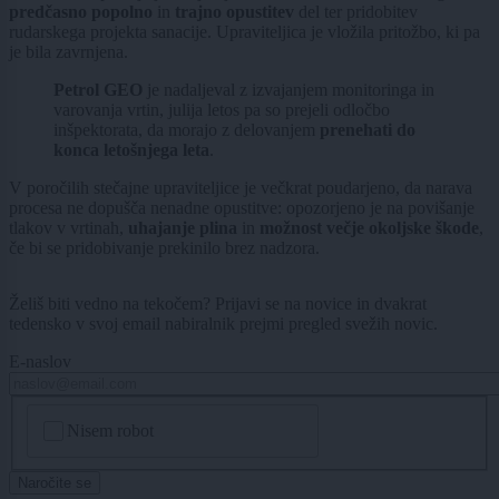
predčasno popolno
in
trajno opustitev
del ter pridobitev
rudarskega projekta sanacije. Upraviteljica je vložila pritožbo, ki pa
je bila zavrnjena.
Petrol GEO
je nadaljeval z izvajanjem monitoringa in
varovanja vrtin, julija letos pa so prejeli odločbo
inšpektorata, da morajo z delovanjem
prenehati do
konca letošnjega leta
.
V poročilih stečajne upraviteljice je večkrat poudarjeno, da narava
procesa ne dopušča nenadne opustitve: opozorjeno je na povišanje
tlakov v vrtinah,
uhajanje plina
in
možnost večje okoljske škode
,
če bi se pridobivanje prekinilo brez nadzora.
Želiš biti vedno na tekočem? Prijavi se na novice in dvakrat
tedensko v svoj email nabiralnik prejmi pregled svežih novic.
E-naslov
CAPTCHA
Nisem robot
Naročite se