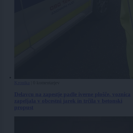
Kronika
|
0 komentarjev
Delavcu na zapestje padle iverne plošče, voznica
zapeljala v obcestni jarek in trčila v betonski
propust