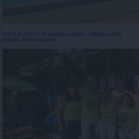
FOTO in VIDEO: Brezplačna osvežitev v Murski Soboti
privabila številne kopalce