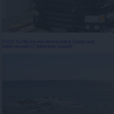
FOTO: Na Obrežju ustavili tovornjak iz Španije, med
pohištvom našli 177 kilogramov konoplje