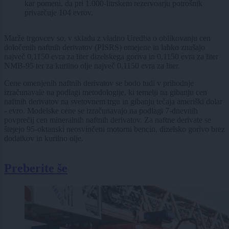
kar pomeni, da pri 1.000-litrskem rezervoarju potrošnik
privarčuje 104 evrov.
Marže trgovcev so, v skladu z vladno Uredba o oblikovanju cen
določenih naftnih derivatov (PISRS) omejene in lahko znašajo
največ 0,1150 evra za liter dizelskega goriva in 0,1150 evra za liter
NMB-95 ter za kurilno olje največ 0,1150 evra za liter.
Cene omenjenih naftnih derivatov se bodo tudi v prihodnje
izračunavale na podlagi metodologije, ki temelji na gibanju cen
naftnih derivatov na svetovnem trgu in gibanju tečaja ameriški dolar
- evro. Modelske cene se izračunavajo na podlagi 7-dnevnih
povprečij cen mineralnih naftnih derivatov. Za naftne derivate se
štejejo 95-oktanski neosvinčeni motorni bencin, dizelsko gorivo brez
dodatkov in kurilno olje.
Preberite še