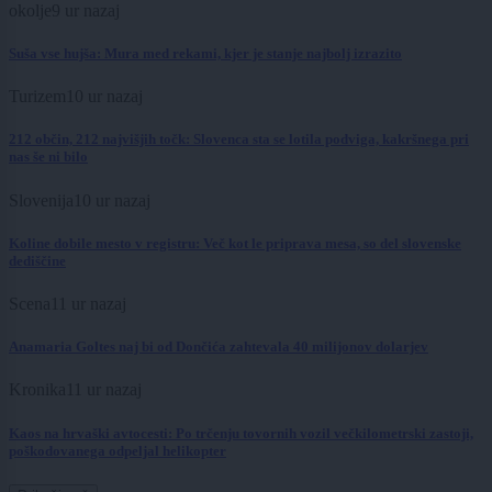
okolje
9 ur nazaj
Suša vse hujša: Mura med rekami, kjer je stanje najbolj izrazito
Turizem
10 ur nazaj
212 občin, 212 najvišjih točk: Slovenca sta se lotila podviga, kakršnega pri
nas še ni bilo
Slovenija
10 ur nazaj
Koline dobile mesto v registru: Več kot le priprava mesa, so del slovenske
dediščine
Scena
11 ur nazaj
Anamaria Goltes naj bi od Dončića zahtevala 40 milijonov dolarjev
Kronika
11 ur nazaj
Kaos na hrvaški avtocesti: Po trčenju tovornih vozil večkilometrski zastoji,
poškodovanega odpeljal helikopter