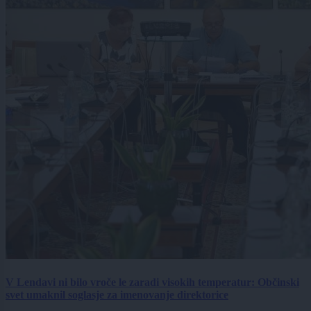
V Lendavi ni bilo vroče le zaradi visokih temperatur: Občinski
svet umaknil soglasje za imenovanje direktorice