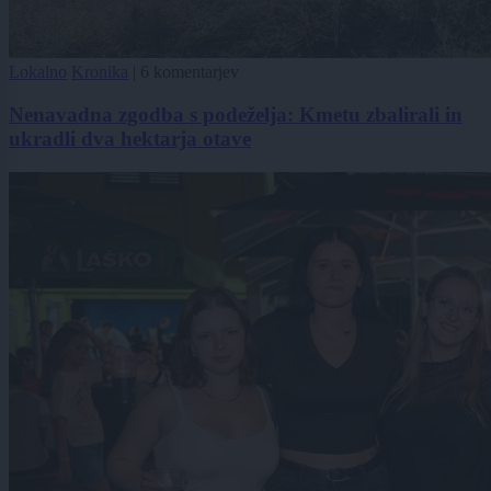
Lokalno
Kronika
|
6 komentarjev
Nenavadna zgodba s podeželja: Kmetu zbalirali in
ukradli dva hektarja otave