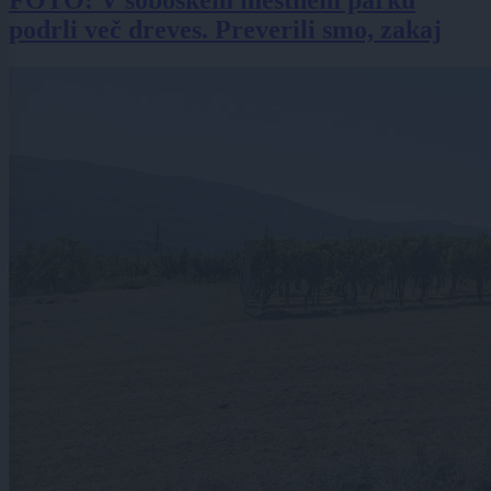
FOTO: V soboškem mestnem parku
podrli več dreves. Preverili smo, zakaj