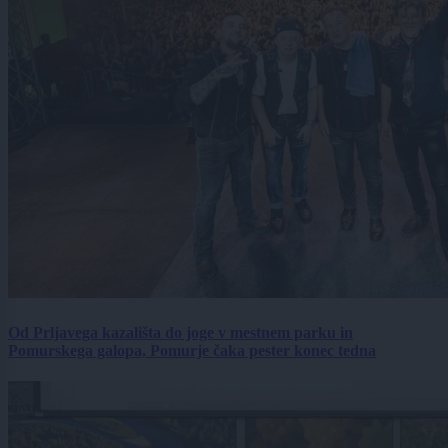
Od Prljavega kazališta do joge v mestnem parku in
Pomurskega galopa, Pomurje čaka pester konec tedna