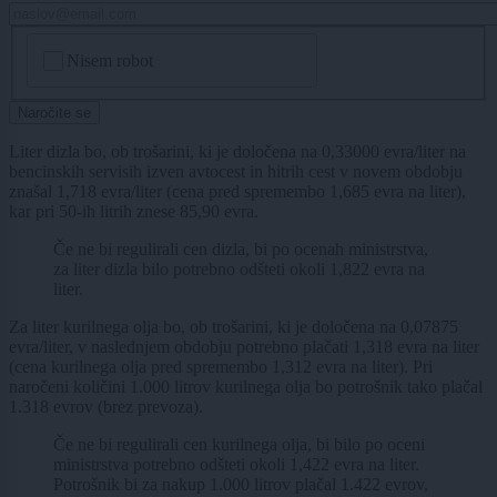
CAPTCHA
Nisem robot
Naročite se
Liter dizla bo, ob trošarini, ki je določena na 0,33000 evra/liter na
bencinskih servisih izven avtocest in hitrih cest v novem obdobju
znašal 1,718 evra/liter (cena pred spremembo 1,685 evra na liter),
kar pri 50-ih litrih znese 85,90 evra.
Če ne bi regulirali cen dizla, bi po ocenah ministrstva,
za liter dizla bilo potrebno odšteti okoli 1,822 evra na
liter.
Za liter kurilnega olja bo, ob trošarini, ki je določena na 0,07875
evra/liter, v naslednjem obdobju potrebno plačati 1,318 evra na liter
(cena kurilnega olja pred spremembo 1,312 evra na liter). Pri
naročeni količini 1.000 litrov kurilnega olja bo potrošnik tako plačal
1.318 evrov (brez prevoza).
Če ne bi regulirali cen kurilnega olja, bi bilo po oceni
ministrstva potrebno odšteti okoli 1,422 evra na liter.
Potrošnik bi za nakup 1.000 litrov plačal 1.422 evrov,