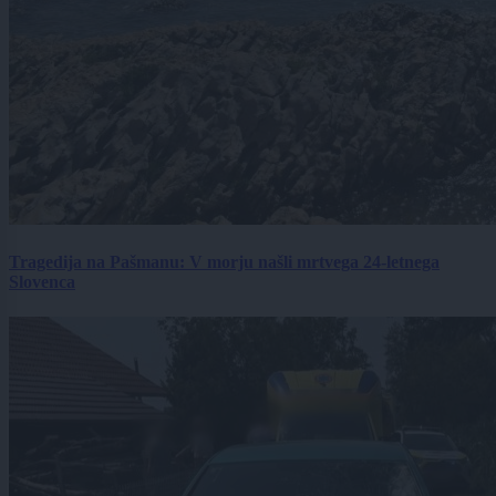
Tragedija na Pašmanu: V morju našli mrtvega 24-letnega
Slovenca