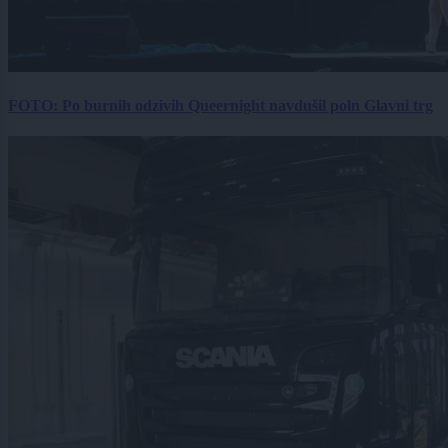
FOTO: Po burnih odzivih Queernight navdušil poln Glavni trg