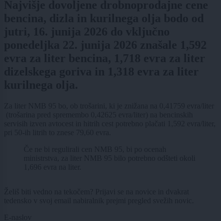
Najvišje dovoljene drobnoprodajne cene
bencina, dizla in kurilnega olja bodo od
jutri, 16. junija 2026 do vključno
ponedeljka 22. junija 2026 znašale 1,592
evra za liter bencina, 1,718 evra za liter
dizelskega goriva in 1,318 evra za liter
kurilnega olja.
Za liter NMB 95 bo, ob trošarini, ki je znižana na 0,41759 evra/liter
(trošarina pred spremembo 0,42625 evra/liter) na bencinskih
servisih izven avtocest in hitrih cest potrebno plačati 1,592 evra/liter,
pri 50-ih litrih to znese 79,60 evra.
Če ne bi regulirali cen NMB 95, bi po ocenah
ministrstva, za liter NMB 95 bilo potrebno odšteti okoli
1,696 evra na liter.
Želiš biti vedno na tekočem? Prijavi se na novice in dvakrat
tedensko v svoj email nabiralnik prejmi pregled svežih novic.
E-naslov