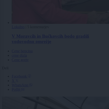
Lokalno
|
5 komentarjev
V Moravcih in Bučkovcih bodo gradili
vodovodno omrežje
Cene bencina
cene dizla
Cene goriv
Deli
Facebook
X
WhatsApp
Pošlji