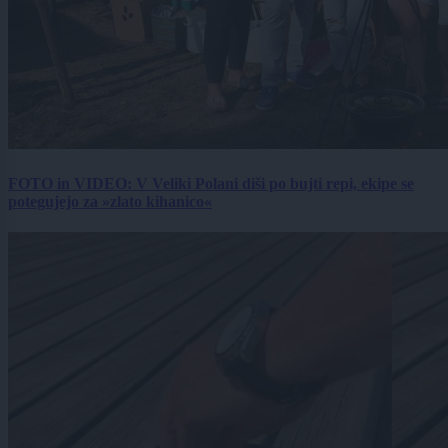
FOTO in VIDEO: V Veliki Polani diši po bujti repi, ekipe se
potegujejo za »zlato kihanico«