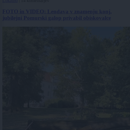
Lokalno
|
14 komentarjev
FOTO in VIDEO: Lendava v znamenju konj,
jubilejni Pomurski galop privabil obiskovalce