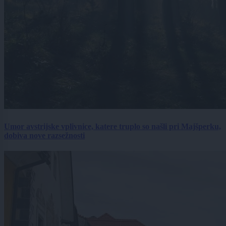
Umor avstrijske vplivnice, katere truplo so našli pri Majšperku,
dobiva nove razsežnosti