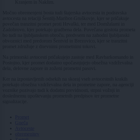
Kranjem in Naklim.
Močno obremenjeni bosta tudi štajerska avtocesta in podravska
avtocesta na relaciji Šentilj-Maribor-Gruškovje, kjer se pričakuje
povečan tranzitni promet proti Hrvaški, ter med Domžalami in
Zadobrovo, kjer potekajo gradbena dela. Povečana gostota prometa
bo tudi na ljubljanskem obroču, predvsem na zahodni ljubljanski
obvoznici med predorom Šentvid in Brezovico, kjer se tranzitni
promet združuje z dnevnimi prometnimi tokovi.
Na primorski avtocesti pričakujejo zastoje med Ravbarkomando in
Postojno, kjer promet dodatno upočasnjujejo obsežna vzdrževalna
dela, delovne zapore in zoženi prometni pasovi.
Ker na izpostavljenih odsekih na skoraj vseh avtocestnih krakih
potekajo obsežna vzdrževalna dela in prometne zapore, na agenciji
voznike pozivajo tudi k dodatni previdnosti, strpni vožnji in
doslednemu upoštevanju prometnih predpisov ter prometne
signalizacije.
Promet
Gneča
Avtoceste
obremenitev
Zastoji