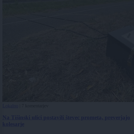
Lokalno
|
7 komentarjev
Na Tišinski ulici postavili števec prometa, preverjajo
kolesarje