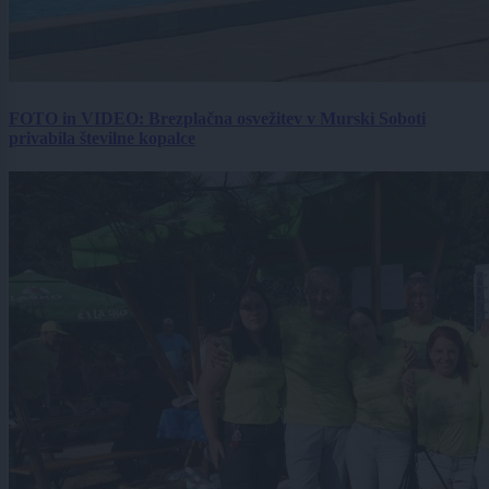
FOTO in VIDEO: Brezplačna osvežitev v Murski Soboti
privabila številne kopalce