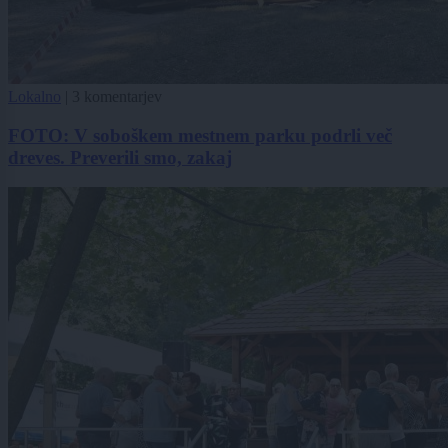
Lokalno
|
3 komentarjev
FOTO: V soboškem mestnem parku podrli več
dreves. Preverili smo, zakaj