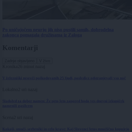
Po uničujočem neurju jih niso pustili samih, dobrodelna
zakonca pomagala družinama iz Zaloga
Komentarji
Zadnje objavljeno
V živo
Kronika
26 minut nazaj
V železniški nesreči poškodovanih 25 ljudi, posledice odstranjevali vso noč
Lokalno
2 uri nazaj
Sladoled za dober namen: Že peto leto zapored bodo ves dnevni izkupiček
namenili gasilcem
Scena
2 uri nazaj
Kokoši, smuči, srebrniki in celo krave: Kaj Slovenci letos množično kupujejo