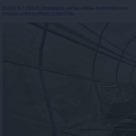
FOTO in VIDEO: Medtem ko občina odlaša, podjetniki sami
rešujejo ugled podhoda Ajdovščina