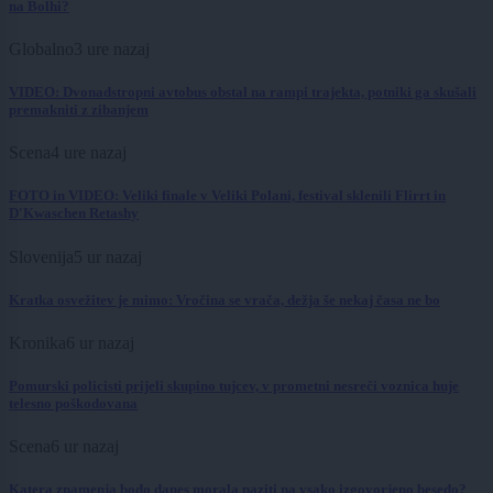
na Bolhi?
Globalno
3 ure nazaj
VIDEO: Dvonadstropni avtobus obstal na rampi trajekta, potniki ga skušali
premakniti z zibanjem
Scena
4 ure nazaj
FOTO in VIDEO: Veliki finale v Veliki Polani, festival sklenili Flirrt in
D'Kwaschen Retashy
Slovenija
5 ur nazaj
Kratka osvežitev je mimo: Vročina se vrača, dežja še nekaj časa ne bo
Kronika
6 ur nazaj
Pomurski policisti prijeli skupino tujcev, v prometni nesreči voznica huje
telesno poškodovana
Scena
6 ur nazaj
Katera znamenja bodo danes morala paziti na vsako izgovorjeno besedo?