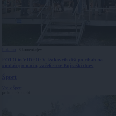
Lokalno
|
8 komentarjev
FOTO in VIDEO: V Ižakovcih diši po ribah na
»indašnji« način, začeli so se Büjraški dnev
Šport
Vse v Šport
prekmurski derbi