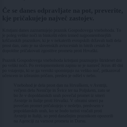
Če se danes odpravljate na pot, preverite,
kje pričakujejo največ zastojev.
Kristjani danes zaznamujejo praznik Gospodovega vnebohoda. To
je poleg velike noči in binkošti eden izmed najpomembnejših
krščanskih praznikov, ki je v nekaterih evropskih državah tudi dela
prost dan, zato je na slovenskih avtocestah in hitrih cestah že
dopoldne pričakovati zgostitve prometa proti Hrvaški.
Praznik Gospodovega vnebohoda kristjani praznujejo štirideset dni
po veliki noči. Po svetopisemskem zapisu se je namreč Jezus 40 dni
po vstajenju, ki se ga verniki spominjajo na veliko noč, prikazoval
učencem in izbranim pričam, preden je odšel v nebo.
Vnebohod je dela prost dan na Hrvaškem, v Avstriji,
večjem delu Nemčije in Švice ter na Poljskem, zato se
bo že v dopoldanskih urah povečal promet iz smeri
Avstrije in Italije proti Hrvaški. V obratni smeri pa
povečan promet pričakujejo v nedeljo, predvsem v
popoldanskih urah, ko se bodo turisti vračali proti
Avstriji in Italiji, so pred današnjim praznikom opozorili
na Agenciji za varnost prometa in Darsu.