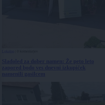
Lokalno
|
0 komentarjev
Sladoled za dober namen: Že peto leto
zapored bodo ves dnevni izkupiček
namenili gasilcem