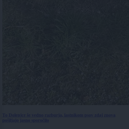
To Dolenjce še vedno razburja, lastnikom psov zdaj znova
pošiljajo jasno sporočilo