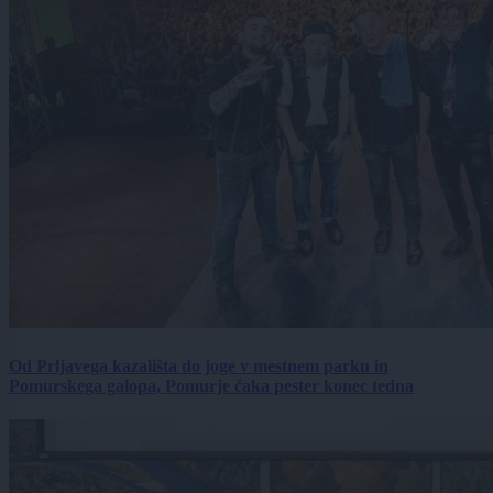
Od Prljavega kazališta do joge v mestnem parku in
Pomurskega galopa, Pomurje čaka pester konec tedna