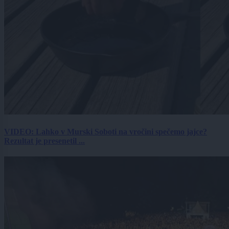
VIDEO: Lahko v Murski Soboti na vročini spečemo jajce?
Rezultat je presenetil ...