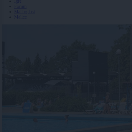
Igre
Forum
Mali oglasi
Malice