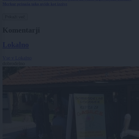
Merkur prinaša tako uvide kot izzive
Prikaži več
Komentarji
Lokalno
Vse v Lokalno
dobrodelno