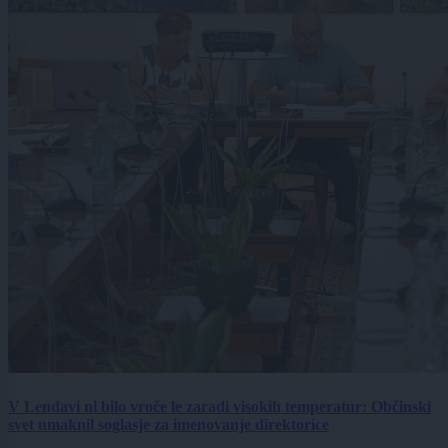
V Lendavi ni bilo vroče le zaradi visokih temperatur: Občinski
svet umaknil soglasje za imenovanje direktorice