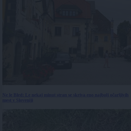
Ne le Bled: Le nekaj minut stran se skriva eno najbolj očarljivih
mest v Sloveniji