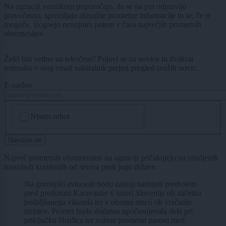
Na agenciji voznikom priporočajo, da se na pot odpravijo
pravočasno, spremljajo aktualne prometne informacije in se, če je
mogoče, izognejo nenujnim potem v času največjih prometnih
obremenitev.
Želiš biti vedno na tekočem? Prijavi se na novice in dvakrat
tedensko v svoj email nabiralnik prejmi pregled svežih novic.
E-naslov
CAPTCHA
Nisem robot
Naročite se
Največ prometnih obremenitev na agenciji pričakujejo na ustaljenih
tranzitnih koridorjih od severa proti jugu države.
Na gorenjski avtocesti bodo zastoji nastajali predvsem
pred predorom Karavanke v smeri Slovenije ob začetku
podaljšanega vikenda ter v obratni smeri ob vračanju
turistov. Promet bodo dodatno upočasnjevala dela pri
priključku Hrušica ter zoženi prometni pasovi med