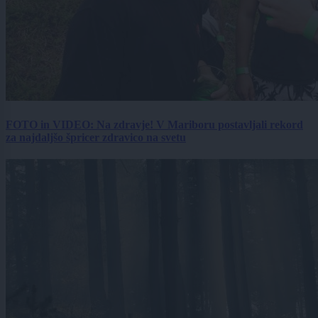
FOTO in VIDEO: Na zdravje! V Mariboru postavljali rekord
za najdaljšo špricer zdravico na svetu