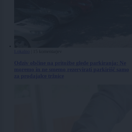
Lokalno
|
15 komentarjev
Odziv občine na pritožbe glede parkiranja: Ne
moremo in ne smemo rezervirati parkirišč samo
za prodajalce tržnice