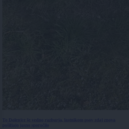
To Dolenjce še vedno razburja, lastnikom psov zdaj znova
pošiljajo jasno sporočilo