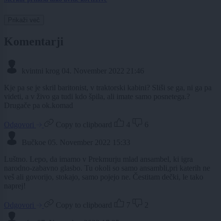
Prikaži več
Komentarji
kvintni krog
04. November 2022 21:46
Kje pa se je skril baritonist, v traktorski kabini? Sliši se ga, ni ga pa
videti, a v živo ga tudi kdo špila, ali imate samo posnetega.?
Drugače pa ok.komad
Odgovori
Copy to clipboard
4
6
Bučkoe
05. November 2022 15:33
Luštno. Lepo, da imamo v Prekmurju mlad ansambel, ki igra
narodno-zabavno glasbo. Tu okoli so samo ansambli,pri katerih ne
veš ali govorijo, stokajo, samo pojejo ne. Čestitam dečki, le tako
naprej!
Odgovori
Copy to clipboard
7
2