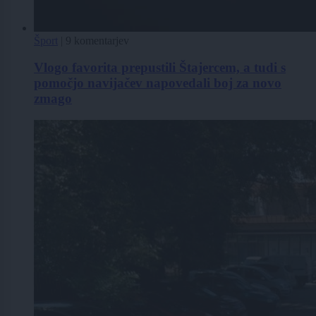
Šport
|
9 komentarjev
Vlogo favorita prepustili Štajercem, a tudi s
pomočjo navijačev napovedali boj za novo
zmago