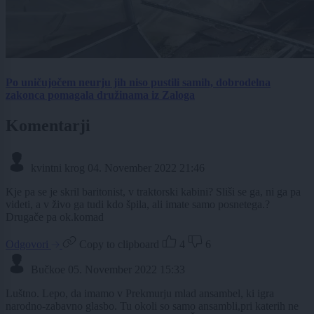
Po uničujočem neurju jih niso pustili samih, dobrodelna
zakonca pomagala družinama iz Zaloga
Komentarji
kvintni krog
04. November 2022 21:46
Kje pa se je skril baritonist, v traktorski kabini? Sliši se ga, ni ga pa
videti, a v živo ga tudi kdo špila, ali imate samo posnetega.?
Drugače pa ok.komad
Odgovori
Copy to clipboard
4
6
Bučkoe
05. November 2022 15:33
Luštno. Lepo, da imamo v Prekmurju mlad ansambel, ki igra
narodno-zabavno glasbo. Tu okoli so samo ansambli,pri katerih ne