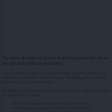
Na novo skladbo so fantje še posebej ponosni, saj so
del nje tudi njihovi poslušalci
Gre za zabavno polko, za katero je besedilo in glasbo ustvaril član
skupine Gašper Marič s pomočjo Nejca Tratnjeka, producent nove
skladbe pa je bil Denis Pozderec.
Za skladbo je bil posnet tudi videospot, in sicer za video produkcijo
je poskrbel Jaka Kniplič.
»Tudi za nastanek nove skladbe je 'kriva' oseba
nežnejšega spola in sicer Učitelj'ca. Fantje smo se