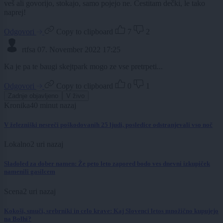
veš ali govorijo, stokajo, samo pojejo ne. Čestitam dečki, le tako
naprej!
Odgovori
Copy to clipboard
7
2
rtfsa
07. November 2022 17:25
Ka je pa te baugi skejtpark mogo ze vse pretrpeti...
Odgovori
Copy to clipboard
0
1
Zadnje objavljeno
V živo
Kronika
40 minut nazaj
V železniški nesreči poškodovanih 25 ljudi, posledice odstranjevali vso noč
Lokalno
2 uri nazaj
Sladoled za dober namen: Že peto leto zapored bodo ves dnevni izkupiček
namenili gasilcem
Scena
2 uri nazaj
Kokoši, smuči, srebrniki in celo krave: Kaj Slovenci letos množično kupujejo
na Bolhi?