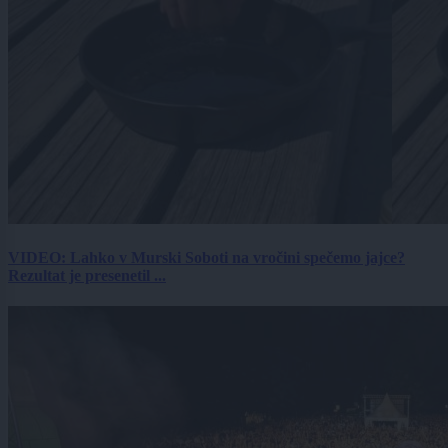
VIDEO: Lahko v Murski Soboti na vročini spečemo jajce?
Rezultat je presenetil ...