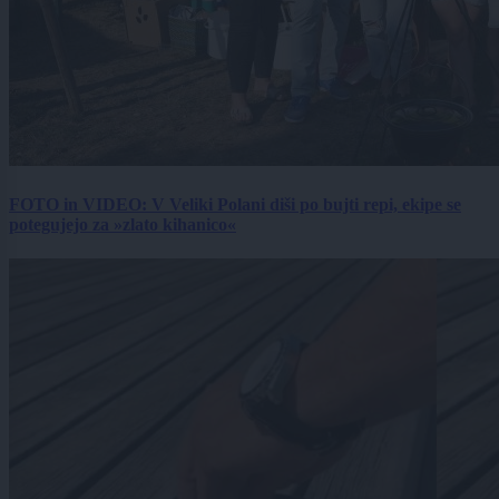
FOTO in VIDEO: V Veliki Polani diši po bujti repi, ekipe se
potegujejo za »zlato kihanico«