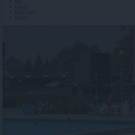
Igre
Forum
Mali oglasi
Malice