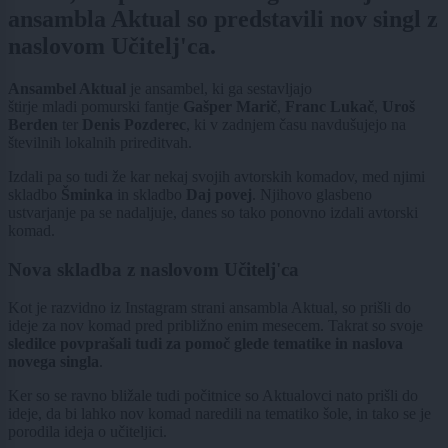
ansambla Aktual so predstavili nov singl z
naslovom Učitelj'ca.
Ansambel Aktual
je ansambel, ki ga sestavljajo
štirje mladi pomurski fantje
Gašper Marič
,
Franc Lukač
,
Uroš
Berden
ter
Denis Pozderec
,
ki v zadnjem času navdušujejo na
številnih lokalnih prireditvah.
Izdali pa so tudi že kar nekaj svojih avtorskih komadov, med njimi
skladbo
Šminka
in skladbo
Daj povej
. Njihovo glasbeno
ustvarjanje pa se nadaljuje, danes so tako ponovno izdali avtorski
komad.
Nova skladba z naslovom Učitelj'ca
Kot je razvidno iz Instagram strani ansambla Aktual, so prišli do
ideje za nov komad pred približno enim mesecem. Takrat so svoje
sledilce povprašali tudi za pomoč glede tematike in naslova
novega singla
.
Ker so se ravno bližale tudi počitnice so Aktualovci nato prišli do
ideje, da bi lahko nov komad naredili na tematiko šole, in tako se je
porodila ideja o učiteljici.