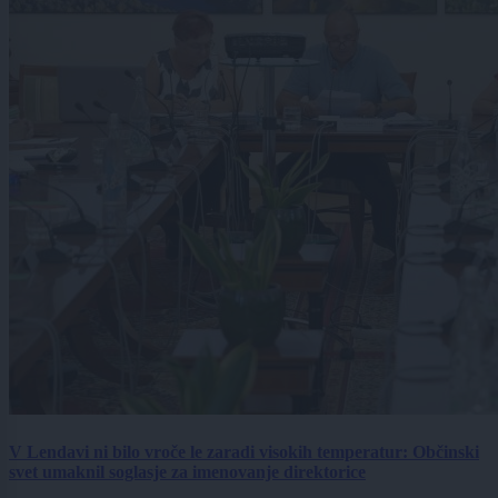
V Lendavi ni bilo vroče le zaradi visokih temperatur: Občinski
svet umaknil soglasje za imenovanje direktorice