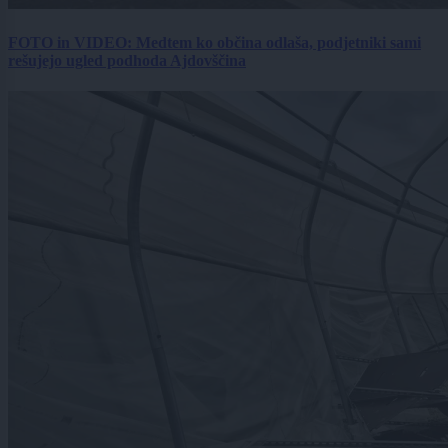
FOTO in VIDEO: Medtem ko občina odlaša, podjetniki sami
rešujejo ugled podhoda Ajdovščina