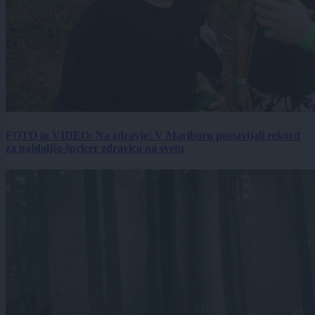
FOTO in VIDEO: Na zdravje! V Mariboru postavljali rekord
za najdaljšo špricer zdravico na svetu