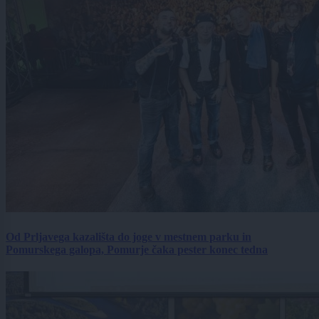
Od Prljavega kazališta do joge v mestnem parku in
Pomurskega galopa, Pomurje čaka pester konec tedna