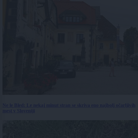
Ne le Bled: Le nekaj minut stran se skriva eno najbolj očarljivih
mest v Sloveniji