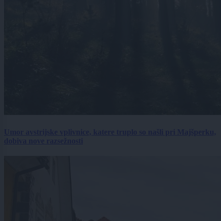
Umor avstrijske vplivnice, katere truplo so našli pri Majšperku,
dobiva nove razsežnosti