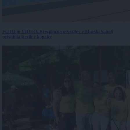
FOTO in VIDEO: Brezplačna osvežitev v Murski Soboti
privabila številne kopalce