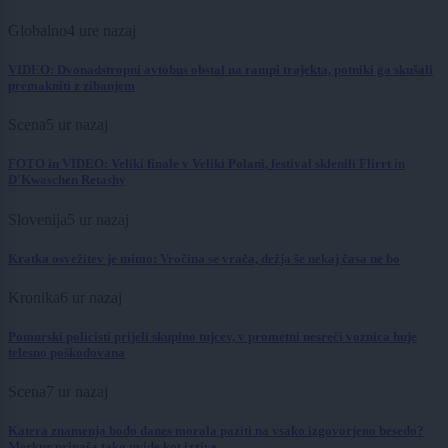
Globalno
4 ure nazaj
VIDEO: Dvonadstropni avtobus obstal na rampi trajekta, potniki ga skušali
premakniti z zibanjem
Scena
5 ur nazaj
FOTO in VIDEO: Veliki finale v Veliki Polani, festival sklenili Flirrt in
D'Kwaschen Retashy
Slovenija
5 ur nazaj
Kratka osvežitev je mimo: Vročina se vrača, dežja še nekaj časa ne bo
Kronika
6 ur nazaj
Pomurski policisti prijeli skupino tujcev, v prometni nesreči voznica huje
telesno poškodovana
Scena
7 ur nazaj
Katera znamenja bodo danes morala paziti na vsako izgovorjeno besedo?
Merkur prinaša tako uvide kot izzive