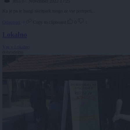
rtfsa
07. November 2022 17:25
Ka je pa te baugi skejtpark mogo ze vse pretrpeti...
Odgovori
Copy to clipboard
0
1
Lokalno
Vse v Lokalno
dobrodelno