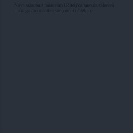
Nova skladba z naslovom
Učitelj'ca
tako na zabaven
način govori o šoli in simpatični učiteljici.