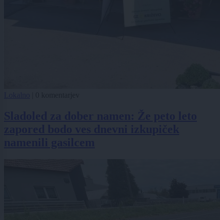
Lokalno
|
0 komentarjev
Sladoled za dober namen: Že peto leto
zapored bodo ves dnevni izkupiček
namenili gasilcem