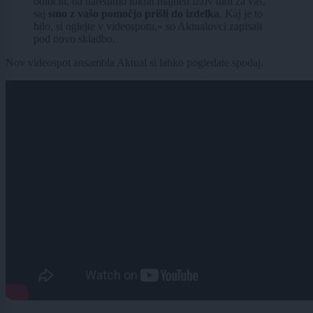
odločili, da naredimo tokrat majhen izziv tudi za vas,
saj
smo z vašo pomočjo prišli do izdelka
. Kaj je to
bilo, si oglejte v videospotu,« so Aktualovci zapisali
pod novo skladbo.
Nov videospot ansambla Aktual si lahko pogledate spodaj.