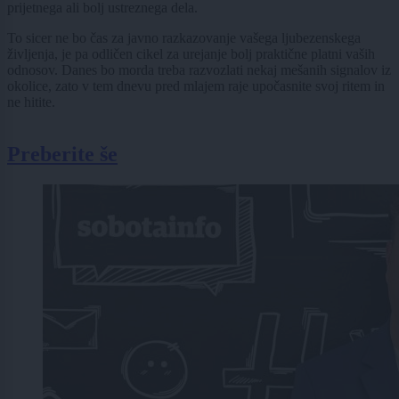
prijetnega ali bolj ustreznega dela.
To sicer ne bo čas za javno razkazovanje vašega ljubezenskega
življenja, je pa odličen cikel za urejanje bolj praktične platni vaših
odnosov. Danes bo morda treba razvozlati nekaj mešanih signalov iz
okolice, zato v tem dnevu pred mlajem raje upočasnite svoj ritem in
ne hitite.
Preberite še