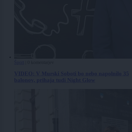
Šport
|
0 komentarjev
VIDEO: V Murski Soboti bo nebo napolnilo 35
balonov, prihaja tudi Night Glow