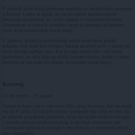
V odnosih boste iskali predvsem mentalno in intelektualno ujemanje
z drugimi. Lahko se zgodi, da vas bo mikalo kakšno prijetno
potovanje ali avantura, ki vas bo iztrgala iz vsakodnevne rutine.
Alternativno se lahko ta osvežitev zgodi na mentalni ali duhovni
ravni skozi raziskovanje novih znanj.
V ljubezni, užitkih in preizkušanju novih stvari boste postali
nekoliko bolj drzni kot običajno. Iskanje posebne sreče v učenju bo
rdeča nit tega toplega cikla. Ker se Luna danes seli v vaš sektor
partnerstva, bo vaša želja po družbi izjemno močna, ljudje v vašem
življenju pa vas bodo navdihnili, da naredite korak naprej.
Kozorog
22. december – 19. januar
Venera se danes seli v vašo osmo hišo, dragi kozorogi, kjer bo ostala
vse do 9. julija. Ta cikel bo močno spodbudil vašo željo po tem, da
se nekomu popolnoma približate, ali pa da vložite dodatno energijo
v projekt oziroma poslovni podvig, ki ga imate neizmerno radi.
Usmerjanje ljubezni in energije v eno točko bo v prihodnjih tednih
zelo nagrajujoče.