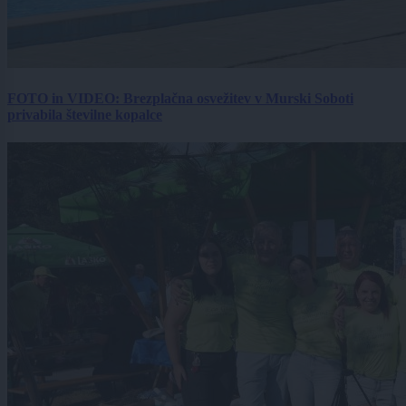
FOTO in VIDEO: Brezplačna osvežitev v Murski Soboti
privabila številne kopalce