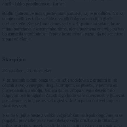
družbi lahko popolnoma to, kar ste.
Bodite ljubeznive tudi s poslovnimi partnerji, saj je to odličen čas za
tkanje novih vezi. Razmislite o svojih dolgoročnih ciljih glede
osebne sreče. Ker se Luna danes seli v vaš spiritualni sektor, boste
nujno potrebovale spremembo ritma, njena pozitivna energija pa vas
bo usmerila v prihodnost, čeprav boste morali paziti, da ne zapadete
v past odlašanja.
Škorpijon
23. oktober – 21. november
V prihodnjih tednih boste veliko lažje sodelovali z drugimi in jih
očarali s svojo energijo, dragi škorpijoni, še posebej v javnem ali
profesionalnem okolju. Venera danes vstopa v vašo deseto hišo
odgovornosti in ugleda. Zaradi tega bodo vaše obveznosti v ljubezni
postale precej bolj jasne, vaš ugled v družbi pa bo doživel prijeten
skok navzgor.
Vse do 9. julija boste z veliko večjo lahkoto sklepali dogovore in se
pogajali, prav tako pa se vam obetajo večje družbene in finančne
priložnosti skozi posel. Ljudje bodo opazili in iskreno priznali vašo