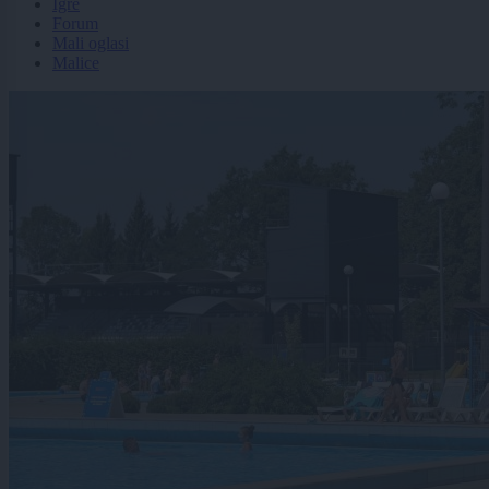
Igre
Forum
Mali oglasi
Malice