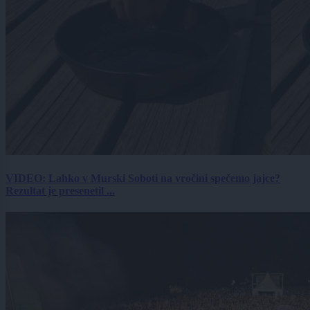
VIDEO: Lahko v Murski Soboti na vročini spečemo jajce?
Rezultat je presenetil ...