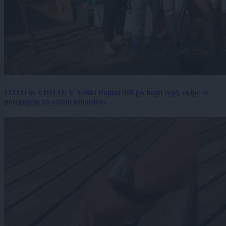
FOTO in VIDEO: V Veliki Polani diši po bujti repi, ekipe se
potegujejo za »zlato kihanico«