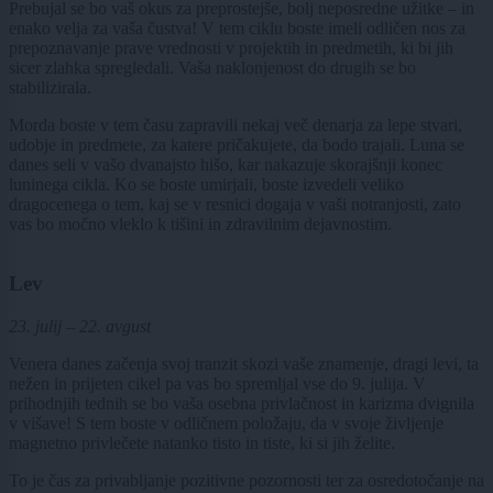
Prebujal se bo vaš okus za preprostejše, bolj neposredne užitke – in
enako velja za vaša čustva! V tem ciklu boste imeli odličen nos za
prepoznavanje prave vrednosti v projektih in predmetih, ki bi jih
sicer zlahka spregledali. Vaša naklonjenost do drugih se bo
stabilizirala.
Morda boste v tem času zapravili nekaj več denarja za lepe stvari,
udobje in predmete, za katere pričakujete, da bodo trajali. Luna se
danes seli v vašo dvanajsto hišo, kar nakazuje skorajšnji konec
luninega cikla. Ko se boste umirjali, boste izvedeli veliko
dragocenega o tem, kaj se v resnici dogaja v vaši notranjosti, zato
vas bo močno vleklo k tišini in zdravilnim dejavnostim.
Lev
23. julij – 22. avgust
Venera danes začenja svoj tranzit skozi vaše znamenje, dragi levi, ta
nežen in prijeten cikel pa vas bo spremljal vse do 9. julija. V
prihodnjih tednih se bo vaša osebna privlačnost in karizma dvignila
v višave! S tem boste v odličnem položaju, da v svoje življenje
magnetno privlečete natanko tisto in tiste, ki si jih želite.
To je čas za privabljanje pozitivne pozornosti ter za osredotočanje na