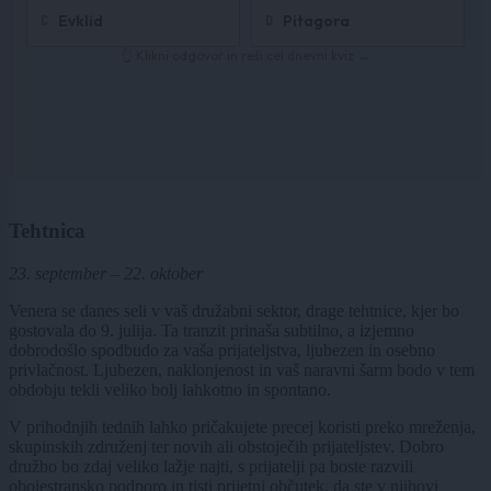
Tehtnica
23. september – 22. oktober
Venera se danes seli v vaš družabni sektor, drage tehtnice, kjer bo
gostovala do 9. julija. Ta tranzit prinaša subtilno, a izjemno
dobrodošlo spodbudo za vaša prijateljstva, ljubezen in osebno
privlačnost. Ljubezen, naklonjenost in vaš naravni šarm bodo v tem
obdobju tekli veliko bolj lahkotno in spontano.
V prihodnjih tednih lahko pričakujete precej koristi preko mreženja,
skupinskih združenj ter novih ali obstoječih prijateljstev. Dobro
družbo bo zdaj veliko lažje najti, s prijatelji pa boste razvili
obojestransko podporo in tisti prijetni občutek, da ste v njihovi