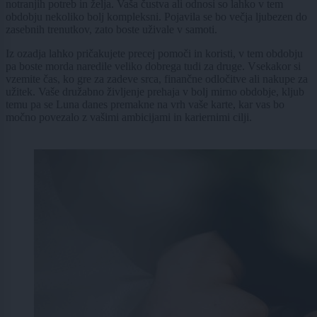
notranjih potreb in želja. Vaša čustva ali odnosi so lahko v tem
obdobju nekoliko bolj kompleksni. Pojavila se bo večja ljubezen do
zasebnih trenutkov, zato boste uživale v samoti.
Iz ozadja lahko pričakujete precej pomoči in koristi, v tem obdobju
pa boste morda naredile veliko dobrega tudi za druge. Vsekakor si
vzemite čas, ko gre za zadeve srca, finančne odločitve ali nakupe za
užitek. Vaše družabno življenje prehaja v bolj mirno obdobje, kljub
temu pa se Luna danes premakne na vrh vaše karte, kar vas bo
močno povezalo z vašimi ambicijami in kariernimi cilji.