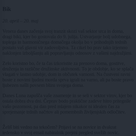
Bik
20. april – 20. maj
Venera danes začenja svoj tranzit skozi vaš sektor srca in doma,
dragi biki, kjer bo gostovala do 9. julija. Ustvarjanje bolj udobnega,
toplega in harmoničnega domačega okolja bo v prihodnjih tednih
postalo vaš glavni vir zadovoljstva. Ta cikel bo prav tako izjemno
naklonjen izboljšanju ali popravljanju odnosov z vašimi najdražjimi.
Zelo koristno bo, če ta čas izkoristite za prenovo doma, gostitve,
druženja in različne družinske aktivnosti. To je obdobje, ko se splača
vlagati v lastno udobje, dom in občutek varnosti. Na čustveni ravni
boste z novimi ljudmi morda sprva igrali na varno, ali pa boste pravo
ljubezen našli povsem blizu svojega doma.
Danes Luna zapušča vaše znamenje in se seli v sektor virov, kjer bo
ostala dobra dva dni. Čeprav bodo praktične zadeve hitro pritegnile
vašo pozornost, pa dan pred mlajem nikakor ni idealen čas za
sprejemanje trdnih načrtov ali pomembnih življenjskih odločitev.
Želiš biti vedno na tekočem? Prijavi se na novice in dvakrat
tedensko v svoj email nabiralnik prejmi pregled svežih novic.