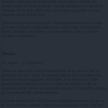
ljubezen, naklonjenost in čisti užitek. Pred vami je obdobje, ko
morate preprosto živeti dobro in v vesolje oddajati prave, pozitivne
vibracije. To bo tudi odličen čas, da se bogato nagradite za svoje
nedavne napore in trdo delo.
Danes se Luna za nekaj dni seli v vaš družabni sektor, kar bo vašo
pozornost usmerilo k prijateljstvom in sodelovanju. Povezovanje z
ljudmi, ki delijo vaše interese, vam bo prineslo veliko veselja in
navdiha za prihodnost.
Devica
23. avgust – 22. september
Venera se danes seli v vašo dvanajsto hišo, drage device, kjer bo
gostovala vse do 9. julija. To obdobje prinaša čas za predelavo in
analizo nedavnih dogodkov, zlasti tistih, ki so povezani z vašim
ljubezenskim življenjem, čustvi in užitki. Na splošno bo šlo za
opuščanje starih vzorcev in prepričanj, ki vam več ne služijo, ob tem
pa se boste počutile izjemno lahkotno.
Urejanje lastnih čustev bo v tem času ključnega pomena – ne gre za
to, da bi občutke potlačile, temveč za raziskovanje svojih resničnih