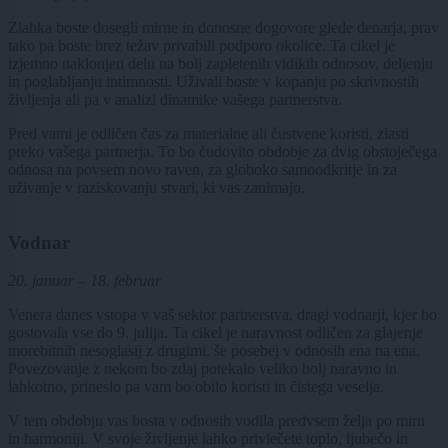
Zlahka boste dosegli mirne in donosne dogovore glede denarja, prav
tako pa boste brez težav privabili podporo okolice. Ta cikel je
izjemno naklonjen delu na bolj zapletenih vidikih odnosov, deljenju
in poglabljanju intimnosti. Uživali boste v kopanju po skrivnostih
življenja ali pa v analizi dinamike vašega partnerstva.
Pred vami je odličen čas za materialne ali čustvene koristi, zlasti
preko vašega partnerja. To bo čudovito obdobje za dvig obstoječega
odnosa na povsem novo raven, za globoko samoodkritje in za
uživanje v raziskovanju stvari, ki vas zanimajo.
Vodnar
20. januar – 18. februar
Venera danes vstopa v vaš sektor partnerstva, dragi vodnarji, kjer bo
gostovala vse do 9. julija. Ta cikel je naravnost odličen za glajenje
morebitnih nesoglasij z drugimi, še posebej v odnosih ena na ena.
Povezovanje z nekom bo zdaj potekalo veliko bolj naravno in
lahkotno, prineslo pa vam bo obilo koristi in čistega veselja.
V tem obdobju vas bosta v odnosih vodila predvsem želja po miru
in harmoniji. V svoje življenje lahko privlečete toplo, ljubečo in