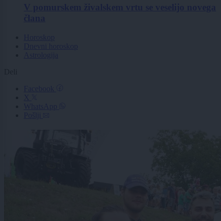
V pomurskem živalskem vrtu se veselijo novega
člana
Horoskop
Dnevni horoskop
Astrologija
Deli
Facebook
X
WhatsApp
Pošlji