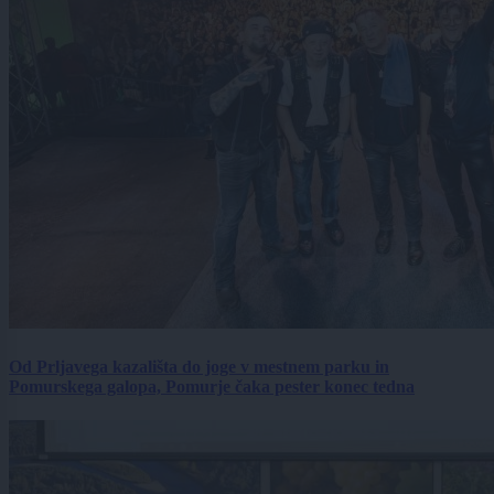
Od Prljavega kazališta do joge v mestnem parku in
Pomurskega galopa, Pomurje čaka pester konec tedna