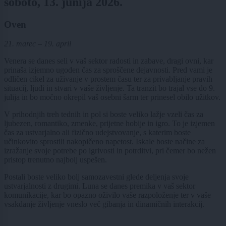
soboto, 13. junija 2026.
Oven
21. marec – 19. april
Venera se danes seli v vaš sektor radosti in zabave, dragi ovni, kar
prinaša izjemno ugoden čas za sproščene dejavnosti. Pred vami je
odličen cikel za uživanje v prostem času ter za privabljanje pravih
situacij, ljudi in stvari v vaše življenje. Ta tranzit bo trajal vse do 9.
julija in bo močno okrepil vaš osebni šarm ter prinesel obilo užitkov.
V prihodnjih treh tednih in pol si boste veliko lažje vzeli čas za
ljubezen, romantiko, zmenke, prijetne hobije in igro. To je izjemen
čas za ustvarjalno ali fizično udejstvovanje, s katerim boste
učinkovito sprostili nakopičeno napetost. Iskale boste načine za
izražanje svoje potrebe po igrivosti in potrditvi, pri čemer bo nežen
pristop trenutno najbolj uspešen.
Postali boste veliko bolj samozavestni glede deljenja svoje
ustvarjalnosti z drugimi. Luna se danes premika v vaš sektor
komunikacije, kar bo opazno oživilo vaše razpoloženje ter v vaše
vsakdanje življenje vneslo več gibanja in dinamičnih interakcij.