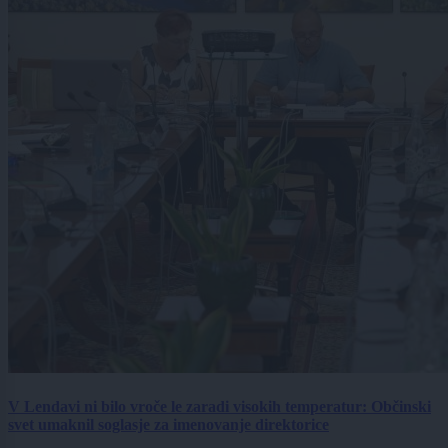
V Lendavi ni bilo vroče le zaradi visokih temperatur: Občinski
svet umaknil soglasje za imenovanje direktorice