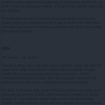
koristno osebo, partnerstva in situacije, ki vključujejo osebni stik, pa
bodo v tem času preprosto cvetela. V družbi boste uživali veliko bolj
kot običajno.
Povratne informacije, ki jih boste prejeli od okolice, vam bodo v
veliko pomoč pri osebnem razvoju. Luna se danes seli v vaš sektor
ustvarjalnosti, kar bo še dodatno spodbudilo vašo igrivo plat in željo
po izražanju talentov.
Ribi
19. februar – 20. marec
Venera se danes seli v vaš sektor dela in zdravja, drage ribi, kjer bo
ostala do 9. julija. Pred vami je odličen cikel za iskanje večjega
veselja ali za vzpostavljanje popolnega ravnovesja v vašem
vsakdanjem življenju in rutini. Med opravljanjem vsakodnevnih
dolžnosti boste obkrožene s prijetnimi situacijami in ljudmi.
Do ljudi, ki jih imate rade, boste v tem času izjemno pozorne, svojo
naklonjenost pa boste izražale predvsem skozi praktična in skrbna
dejanja. V svoje delovno okolje boste vnesle več umetniškega
pridiha, estetike in lepote. To je tudi zelo ugoden čas za privabljanje