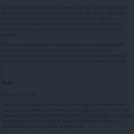
Pogovori bodo zelo koristni in zanimivi, novice, ki jih boste prejeli,
pa vam bodo ogrele srce. Ta tranzit prinaša več užitka, nagrad in
priložnosti na področja kratkih potovanj, prevoza, odnosov s
sorojenci in izobraževanja. Opazno se bo izboljšal vaš verbalni
odnos z okolico, vsakodnevni opravki pa vam bodo prinašali več
veselja.
Danes se Luna premika v vaše znamenje, kar bo močno dvignilo
vaše razpoloženje in vas navdalo z energijo. Pojavila se bo
nagnjenost k sledenju trenutnim kapricam in utrinkom. Hrepeneli
boste po večjem stiku z okolico ter iskali več spontanosti in akcije.
Rak
21. junij – 22. julij
Venera danes zapušča vaše znamenje in vstopa v vaš sektor virov,
dragi raki, kar pomeni, da boste vse do 9. julija uživali v veliko bolj
udobnem in umirjenem življenjskem ritmu. To je obdobje, v katerem
lahko opazno izboljšate svoj finančni položaj ali pa začnete z
užitkom razvijati svoje talente in potenciale.