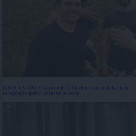
FOTO in VIDEO: Na zdravje! V Mariboru postavljali rekord
za najdaljšo špricer zdravico na svetu