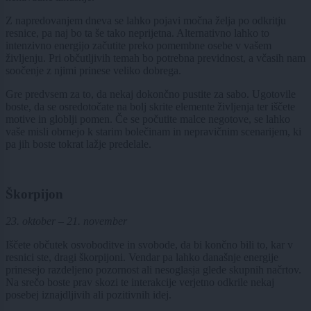
Z napredovanjem dneva se lahko pojavi močna želja po odkritju
resnice, pa naj bo ta še tako neprijetna. Alternativno lahko to
intenzivno energijo začutite preko pomembne osebe v vašem
življenju. Pri občutljivih temah bo potrebna previdnost, a včasih nam
soočenje z njimi prinese veliko dobrega.
Gre predvsem za to, da nekaj dokončno pustite za sabo. Ugotovile
boste, da se osredotočate na bolj skrite elemente življenja ter iščete
motive in globlji pomen. Če se počutite malce negotove, se lahko
vaše misli obrnejo k starim bolečinam in nepravičnim scenarijem, ki
pa jih boste tokrat lažje predelale.
Škorpijon
23. oktober – 21. november
Iščete občutek osvoboditve in svobode, da bi končno bili to, kar v
resnici ste, dragi škorpijoni. Vendar pa lahko današnje energije
prinesejo razdeljeno pozornost ali nesoglasja glede skupnih načrtov.
Na srečo boste prav skozi te interakcije verjetno odkrile nekaj
posebej iznajdljivih ali pozitivnih idej.