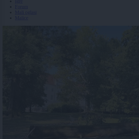
Igre
Forum
Mali oglasi
Malice