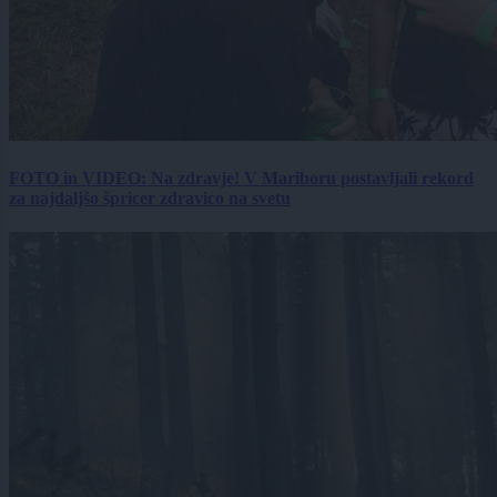
FOTO in VIDEO: Na zdravje! V Mariboru postavljali rekord
za najdaljšo špricer zdravico na svetu