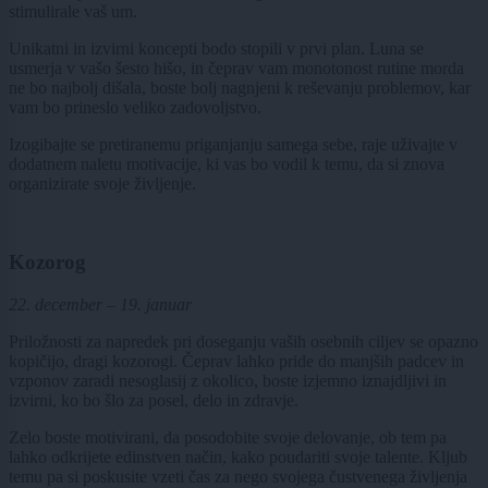
stimulirale vaš um.
Unikatni in izvirni koncepti bodo stopili v prvi plan. Luna se
usmerja v vašo šesto hišo, in čeprav vam monotonost rutine morda
ne bo najbolj dišala, boste bolj nagnjeni k reševanju problemov, kar
vam bo prineslo veliko zadovoljstvo.
Izogibajte se pretiranemu priganjanju samega sebe, raje uživajte v
dodatnem naletu motivacije, ki vas bo vodil k temu, da si znova
organizirate svoje življenje.
Kozorog
22. december – 19. januar
Priložnosti za napredek pri doseganju vaših osebnih ciljev se opazno
kopičijo, dragi kozorogi. Čeprav lahko pride do manjših padcev in
vzponov zaradi nesoglasij z okolico, boste izjemno iznajdljivi in
izvirni, ko bo šlo za posel, delo in zdravje.
Zelo boste motivirani, da posodobite svoje delovanje, ob tem pa
lahko odkrijete edinstven način, kako poudariti svoje talente. Kljub
temu pa si poskusite vzeti čas za nego svojega čustvenega življenja