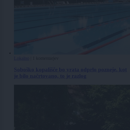
Lokalno
|
1 komentarjev
Soboško kopališče bo vrata odprlo pozneje, kot
je bilo načrtovano, to je razlog