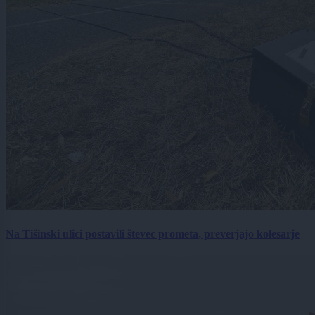
Na Tišinski ulici postavili števec prometa, preverjajo kolesarje