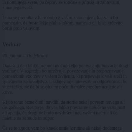
in notranjega sveta, pa čeprav se soočate s pritiski in zahtevami
zunanjega sveta.
Luna se premika v harmonijo z vašim znamenjem, kar vam bo
pomagalo, da boste lažje pluli s tokom, namesto da bi se krčevito
borili proti valovom.
Vodnar
20. januar – 18. februar
Današnji dan lahko prebudi močno željo po uvajanju inovacij, dragi
vodnarji. V ospredju bo mreženje, povezovanje in prepoznavanje
pomembnih vzorcev v vašem življenju, ki prispevajo k vaši sreči in
splošnemu zadovoljstvu. Usklajevanje interesov in odgovornosti bo
sicer težko, ne da bi se ob tem počutili malce preobremenjene ali
krive.
Kljub temu boste čutili navdih, da storite nekaj povsem novega ali
drugačnega. Res pa je, da vas lahko prevzame določena vztrajnost
ali apatija, če drugi ne bodo navdušeni nad vašimi načrti ali če
naletite na zamude in odpor.
Če se to zgodi, vam bo kratek umik iz rutine ali nekaj dodatnega