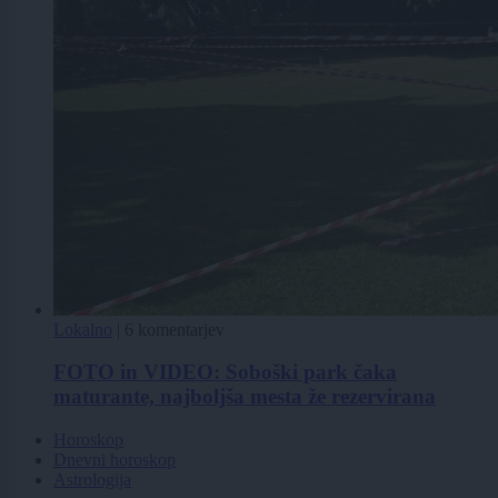
Lokalno
|
6 komentarjev
FOTO in VIDEO: Soboški park čaka
maturante, najboljša mesta že rezervirana
Horoskop
Dnevni horoskop
Astrologija