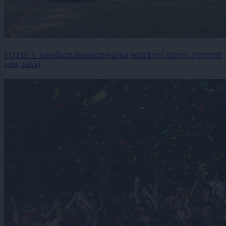
FOTO: V soboškem mestnem parku podrli več dreves. Preverili
smo, zakaj