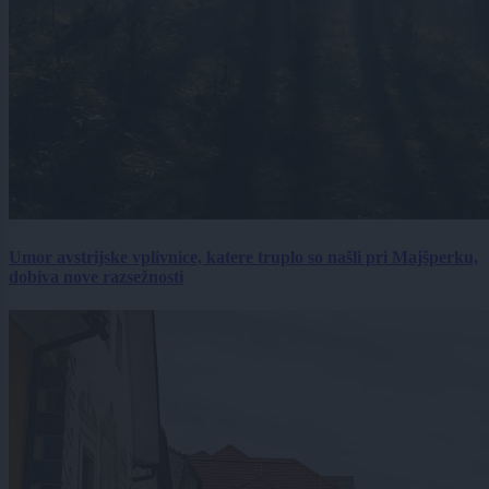
Umor avstrijske vplivnice, katere truplo so našli pri Majšperku,
dobiva nove razsežnosti