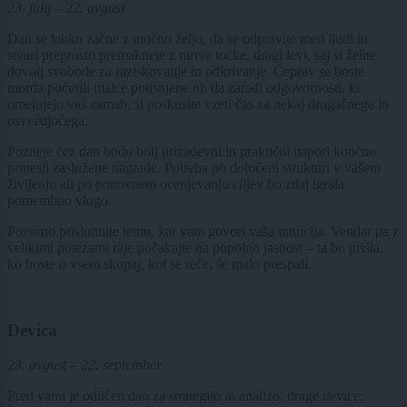
23. julij – 22. avgust
Dan se lahko začne z močno željo, da se odpravite med ljudi in
stvari preprosto premaknete z mrtve točke, dragi levi, saj si želite
dovolj svobode za raziskovanje in odkrivanje. Čeprav se boste
morda počutili malce potisnjene ob tla zaradi odgovornosti, ki
omejujejo vaš zamah, si poskusite vzeti čas za nekaj drugačnega in
osvežujočega.
Pozneje čez dan bodo bolj prizadevni in praktični napori končno
prinesli zaslužene nagrade. Potreba po določeni strukturi v vašem
življenju ali po ponovnem ocenjevanju ciljev bo zdaj igrala
pomembno vlogo.
Pozorno prisluhnite temu, kar vam govori vaša intuicija. Vendar pa z
velikimi potezami raje počakajte na popolno jasnost – ta bo prišla,
ko boste o vsem skupaj, kot se reče, še malo prespali.
Devica
23. avgust – 22. september
Pred vami je odličen dan za strategijo in analizo, drage device,