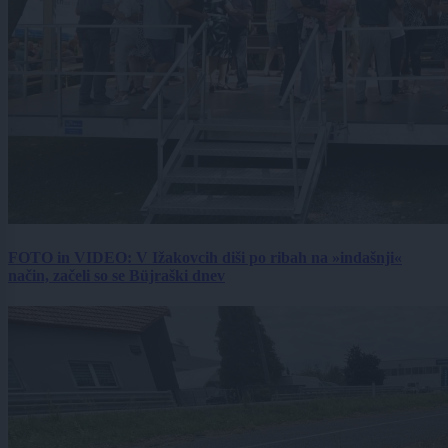
FOTO in VIDEO: V Ižakovcih diši po ribah na »indašnji«
način, začeli so se Büjraški dnev