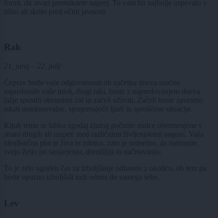
formi, da stvari premaknete naprej. To vam bo najbolje uspevalo v
tišini ali skrito pred očmi javnosti.
Rak
21. junij – 22. julij
Čeprav bodo vaše odgovornosti ob začetku dneva močno
zaposlovale vaše misli, dragi raki, boste z napredovanjem dneva
lažje spustili obrambni zid in začeli uživati. Začeli boste zavestno
iskati netekmovalne, sprejemajoče ljudi in sproščene situacije.
Kljub temu se lahko zgodaj zjutraj počutite malce obremenjene s
strani drugih ali razpeti med različnimi življenjskimi nagoni. Vaša
idealistična plat je živa in zdrava, zato je smiselno, da nahranite
svojo željo po sanjarjenju, domišljiji in načrtovanju.
To je zelo ugoden čas za izboljšanje odnosov z okolico, ob tem pa
boste opazno izboljšali tudi odnos do samega sebe.
Lev