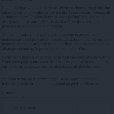
Luna nadaljuje svojo pot skozi vaš sektor zasebnosti, dragi biki, kar
nakazuje čas, ki je idealen za več počitka in posvečanje osebnim ali
skritim zadevam. Povsem dobro se boste počutili sami s seboj. Z
veseljem se boste umaknili vase, da bi našli svoje središče ter
predelali nedavne dogodke in reakcije.
Vendar pa Luna nato vstopi v vaše znamenje in prinese vsa ta
globoka čustva na površje, z njimi pa tudi določen občutek čustvene
nujnosti. Morda boste začeli iskati potrditev, izhod za svoje občutke
ali preprosto močnejšo povezavo z nekom ali nečim.
Pazite na nestrpnost, še posebej če ta vodi vaše odločitve in vedenje.
Kljub temu pa je pomembno, da si končno priznate in osvetlite tista
čustva, ki ste jih do zdaj skrivali ali pokopavali globoko v sebi.
Želiš biti vedno na tekočem? Prijavi se na novice in dvakrat
tedensko v svoj email nabiralnik prejmi pregled svežih novic.
E-naslov
CAPTCHA
Nisem robot