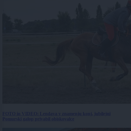
FOTO in VIDEO: Lendava v znamenju konj, jubilejni
Pomurski galop privabil obiskovalce