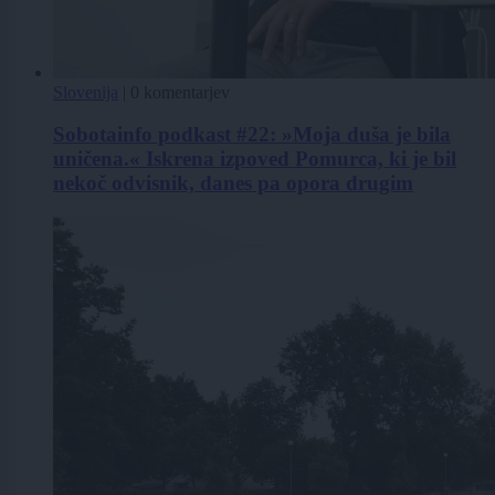
Slovenija
|
0 komentarjev
Sobotainfo podkast #22: »Moja duša je bila
uničena.« Iskrena izpoved Pomurca, ki je bil
nekoč odvisnik, danes pa opora drugim