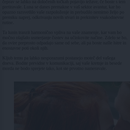
čeprav se lahko na določenih točkah pojavijo težave, če boste s tem
pretiravale. Luna se danes premakne v vaš sektor avantur, kar bo
opazno razsvetlilo vaše razpoloženje in prebudilo nemirno željo po
premiku naprej, odkrivanju novih stvari in prekinitev vsakodnevne
rutine.
Ta lunin tranzit harmonično vpliva na vaše znamenje, kar vam bo
močno olajšalo usmerjanje čustev na učinkovite načine. Zdelo se bo,
da ovire preprosto odpadajo same od sebe, ali pa boste našle hitre in
enostavne poti okoli njih.
Kljub temu pa lahko nesporazumi postanejo moteč del vašega
dneva. Bodite previdne v komunikaciji, saj vaše kretnje in besede
morda ne bodo sprejete tako, kot ste prvotno nameravale.