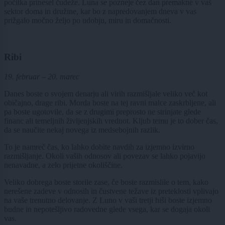
počitka prinesel čudeže. Luna se pozneje čez dan premakne v vaš
sektor doma in družine, kar bo z napredovanjem dneva v vas
prižgalo močno željo po udobju, miru in domačnosti.
Ribi
19. februar – 20. marec
Danes boste o svojem denarju ali virih razmišljale veliko več kot
običajno, drage ribi. Morda boste na tej ravni malce zaskrbljene, ali
pa boste ugotovile, da se z drugimi preprosto ne strinjate glede
financ ali temeljnih življenjskih vrednot. Kljub temu je to dober čas,
da se naučite nekaj novega iz medsebojnih razlik.
To je namreč čas, ko lahko dobite navdih za izjemno izvirno
razmišljanje. Okoli vaših odnosov ali povezav se lahko pojavijo
nenavadne, a zelo prijetne okoliščine.
Veliko dobrega boste storile zase, če boste razmislile o tem, kako
nerešene zadeve v odnosih in čustvene težave iz preteklosti vplivajo
na vaše trenutno delovanje. Z Luno v vaši tretji hiši boste izjemno
budne in nepotešljivo radovedne glede vsega, kar se dogaja okoli
vas.