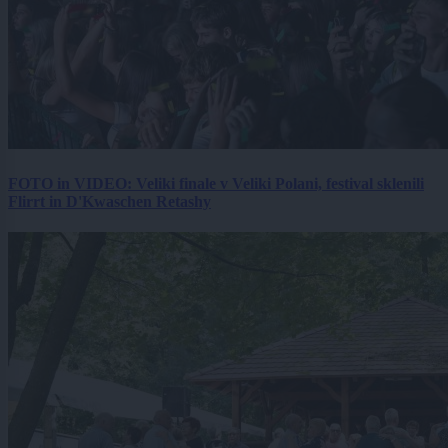
FOTO in VIDEO: Veliki finale v Veliki Polani, festival sklenili
Flirrt in D'Kwaschen Retashy