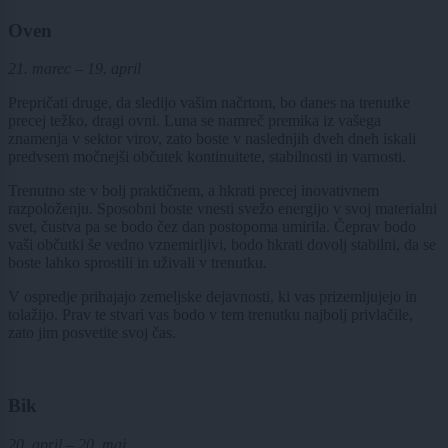
Oven
21. marec – 19. april
Prepričati druge, da sledijo vašim načrtom, bo danes na trenutke
precej težko, dragi ovni. Luna se namreč premika iz vašega
znamenja v sektor virov, zato boste v naslednjih dveh dneh iskali
predvsem močnejši občutek kontinuitete, stabilnosti in varnosti.
Trenutno ste v bolj praktičnem, a hkrati precej inovativnem
razpoloženju. Sposobni boste vnesti svežo energijo v svoj materialni
svet, čustva pa se bodo čez dan postopoma umirila. Čeprav bodo
vaši občutki še vedno vznemirljivi, bodo hkrati dovolj stabilni, da se
boste lahko sprostili in uživali v trenutku.
V ospredje prihajajo zemeljske dejavnosti, ki vas prizemljujejo in
tolažijo. Prav te stvari vas bodo v tem trenutku najbolj privlačile,
zato jim posvetite svoj čas.
Bik
20. april – 20. maj