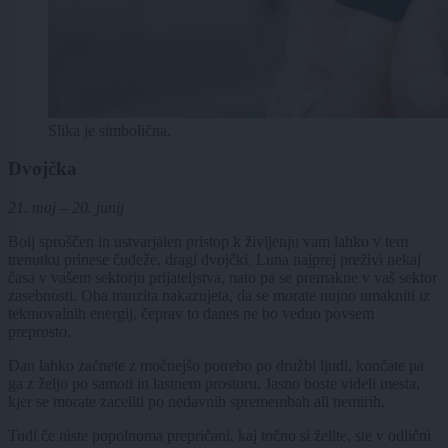
Slika je simbolična.
Dvojčka
21. maj – 20. junij
Bolj sproščen in ustvarjalen pristop k življenju vam lahko v tem
trenutku prinese čudeže, dragi dvojčki. Luna najprej preživi nekaj
časa v vašem sektorju prijateljstva, nato pa se premakne v vaš sektor
zasebnosti. Oba tranzita nakazujeta, da se morate nujno umakniti iz
tekmovalnih energij, čeprav to danes ne bo vedno povsem
preprosto.
Dan lahko začnete z močnejšo potrebo po družbi ljudi, končate pa
ga z željo po samoti in lastnem prostoru. Jasno boste videli mesta,
kjer se morate zaceliti po nedavnih spremembah ali nemirih.
Tudi če niste popolnoma prepričani, kaj točno si želite, ste v odlični