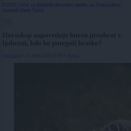
FOTO: Večer za ljubitelje slovenske glasbe, na Trgu kulture
nastopil Omar Naber
Horoskop napoveduje buren preobrat v
ljubezni, kdo bo potegnil kratko?
Sobotainfo
|
11. junij 2026 07:00
v
Scena