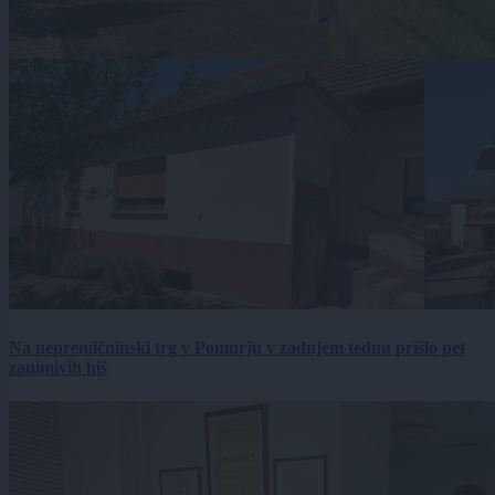
Na nepremičninski trg v Pomurju v zadnjem tednu prišlo pet
zanimivih hiš