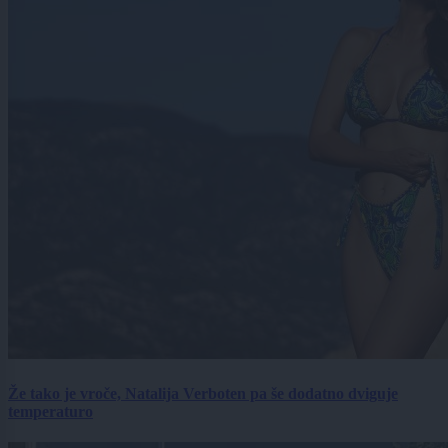
Že tako je vroče, Natalija Verboten pa še dodatno dviguje
temperaturo