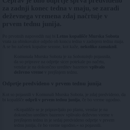
Čeprav je bilo odprtje sprva predvideno
za zadnji konec tedna v maju, se zaradi
deževnega vremena zdaj načrtuje v
prvem tednu junija.
Po prvotnih napovedih naj bi
Letno kopališče Murska Sobota
vrata za obiskovalce odprlo ob koncu tedna v zadnjem tednu maja.
A se bo začetek kopalne sezone, kot kaže,
nekoliko zamaknil
.
Komunala Murska Sobota je za
Sobotainfo
pojasnila,
da so priprave na odprtje sicer potekale po načrtu,
vendar je na dokončno ureditev bazenov
vplivalo
deževno vreme
v prejšnjem tednu.
Odprtje predvideno v prvem tednu junija
Kot so pojasnili v Komunali Murska Sobota, je zdaj predvideno, da
bi kopališče
odprli v prvem tednu junija
, če bo vreme ugodno.
»Kopališče se je pripravljalo po planu, vendar je na
dokončno ureditev bazenov vplivalo deževno vreme v
prejšnjem tednu in je sedaj predvideno odprtje v prvem
tednu junija, če bo vreme ugodno,« so pojasnili.