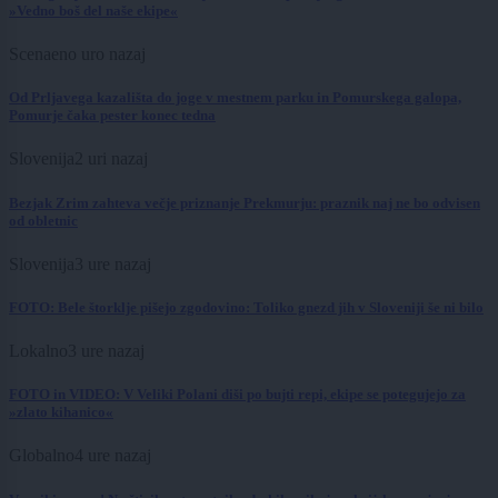
»Vedno boš del naše ekipe«
Scena
eno uro nazaj
Od Prljavega kazališta do joge v mestnem parku in Pomurskega galopa,
Pomurje čaka pester konec tedna
Slovenija
2 uri nazaj
Bezjak Zrim zahteva večje priznanje Prekmurju: praznik naj ne bo odvisen
od obletnic
Slovenija
3 ure nazaj
FOTO: Bele štorklje pišejo zgodovino: Toliko gnezd jih v Sloveniji še ni bilo
Lokalno
3 ure nazaj
FOTO in VIDEO: V Veliki Polani diši po bujti repi, ekipe se potegujejo za
»zlato kihanico«
Globalno
4 ure nazaj