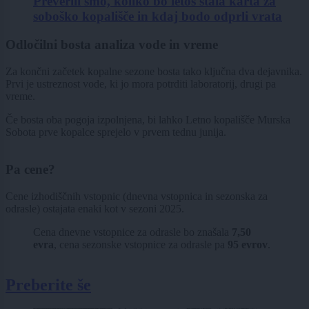
Preverili smo, koliko bo letos stala karta za
soboško kopališče in kdaj bodo odprli vrata
Odločilni bosta analiza vode in vreme
Za končni začetek kopalne sezone bosta tako ključna dva dejavnika.
Prvi je ustreznost vode, ki jo mora potrditi laboratorij, drugi pa
vreme.
Če bosta oba pogoja izpolnjena, bi lahko Letno kopališče Murska
Sobota prve kopalce sprejelo v prvem tednu junija.
Pa cene?
Cene izhodiščnih vstopnic (dnevna vstopnica in sezonska za
odrasle) ostajata enaki kot v sezoni 2025.
Cena dnevne vstopnice za odrasle bo znašala
7,50
evra
, cena sezonske vstopnice za odrasle pa
95 evrov
.
Preberite še