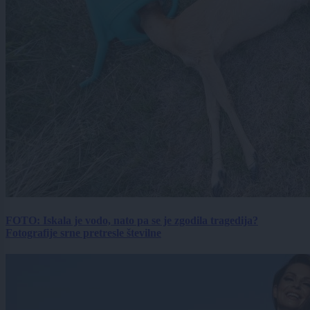
FOTO: Iskala je vodo, nato pa se je zgodila tragedija?
Fotografije srne pretresle številne