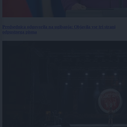
Predsednica odgovorila na ugibanja: Objavila vse tri strani
odpustnega pisma