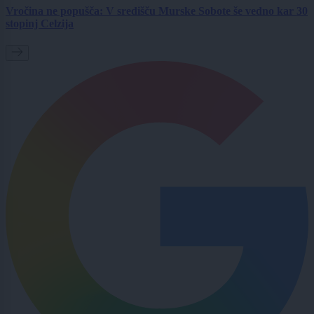
Vročina ne popušča: V središču Murske Sobote še vedno kar 30
stopinj Celzija