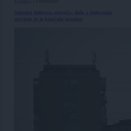
Kronika
|
1 komentarjev
Smrtna delovna nesreča, delo z delovnim
strojem se je končalo usodno