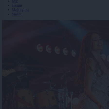
Igre
Forum
Mali oglasi
Malice