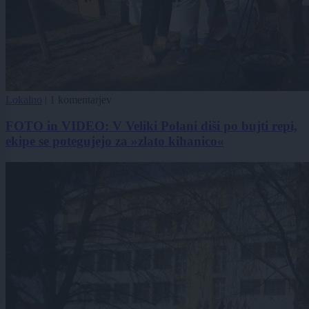
Lokalno
|
1 komentarjev
FOTO in VIDEO: V Veliki Polani diši po bujti repi,
ekipe se potegujejo za »zlato kihanico«