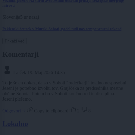
Vozniki, pozor! Na štirih avtocestnih odsekih prihaja sekcijsko merjenje
hitrosti
Slovenija
5 ur nazaj
Peklenski četrtek v Murski Soboti, padel tudi nov temperaturni rekord
Prikaži več
Komentarji
Lajček
19. Maj 2026 14:35
To je še en dokaz, da so v Soboti "rudečkarji" totalno nesposobni.
Jeseni je potrebno izvoliti tov. Grajščeka za predsednika mestne
občine Sobota. Potem bo v Soboti končno red in disciplina.
Jeseni plešemo.
Odgovori
Copy to clipboard
2
8
Lokalno