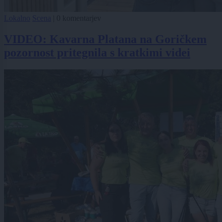
Lokalno
Scena
|
0 komentarjev
VIDEO: Kavarna Platana na Goričkem
pozornost pritegnila s kratkimi videi