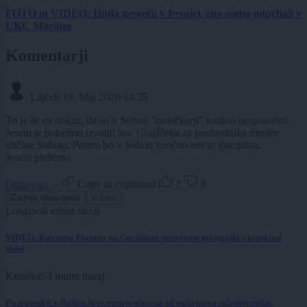
FOTO in VIDEO: Huda nesreča v Pesnici, eno osebo odpeljali v
UKC Maribor
Komentarji
Lajček
19. Maj 2026 14:35
To je še en dokaz, da so v Soboti "rudečkarji" totalno nesposobni.
Jeseni je potrebno izvoliti tov. Grajščeka za predsednika mestne
občine Sobota. Potem bo v Soboti končno red in disciplina.
Jeseni plešemo.
Odgovori
Copy to clipboard
2
8
Zadnje objavljeno
V živo
Lokalno
8 minut nazaj
VIDEO: Kavarna Platana na Goričkem pozornost pritegnila s kratkimi
videi
Kronika
53 minut nazaj
Po tragediji v Babincih se vrstijo slovesa od pokojnega mladoletnika: