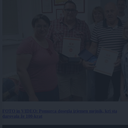
FOTO in VIDEO: Pomurca dosegla izjemen mejnik, kri sta
darovala že 100-krat