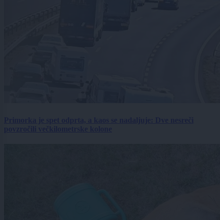
Primorka je spet odprta, a kaos se nadaljuje: Dve nesreči
povzročili večkilometrske kolone