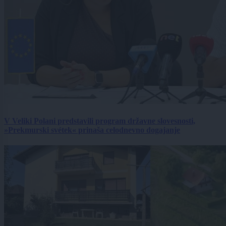
V Veliki Polani predstavili program državne slovesnosti,
»Prekmurski svétek« prinaša celodnevno dogajanje