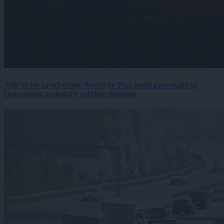
Tole ne bo za oči otrok: Nocoj bo Ptuj gostil provokativni
Queernight, najmlajši vabljeni drugam