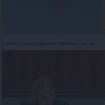
V Pomurju danes izmerili najvišjo temperaturo v Sloveniji