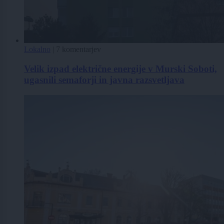
Lokalno
|
7 komentarjev
Velik izpad električne energije v Murski Soboti,
ugasnili semaforji in javna razsvetljava