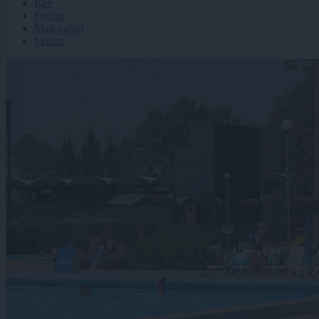
Igre
Forum
Mali oglasi
Malice