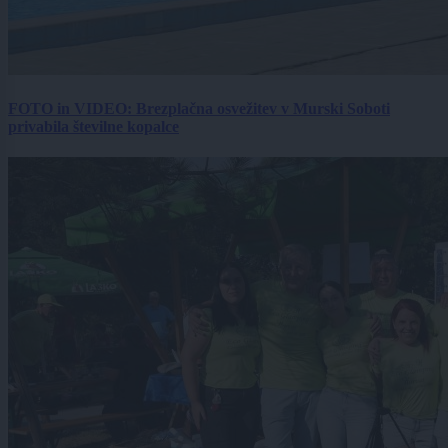
FOTO in VIDEO: Brezplačna osvežitev v Murski Soboti
privabila številne kopalce