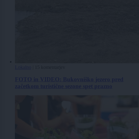
Lokalno
|
15 komentarjev
FOTO in VIDEO: Bukovniško jezero pred
začetkom turistične sezone spet prazno