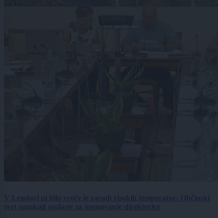
V Lendavi ni bilo vroče le zaradi visokih temperatur: Občinski
svet umaknil soglasje za imenovanje direktorice