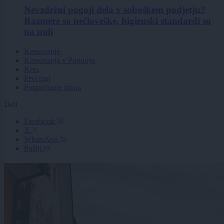
Nevzdržni pogoji dela v soboškem podjetju?
Razmere so nečloveške, higienski standardi so
na nuli
Kresovanje
Kresovanja v Pomurju
Kres
Prvi maj
Postavljanje mlaja
Deli
Facebook
X
WhatsApp
Pošlji