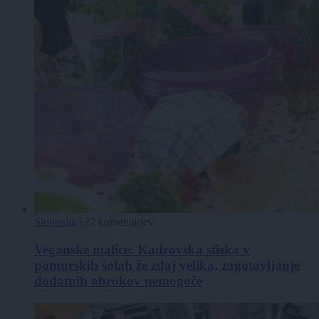
Slovenija
|
27 komentarjev
Veganske malice: Kadrovska stiska v
pomurskih šolah že zdaj velika, zagotavljanje
dodatnih obrokov nemogoče