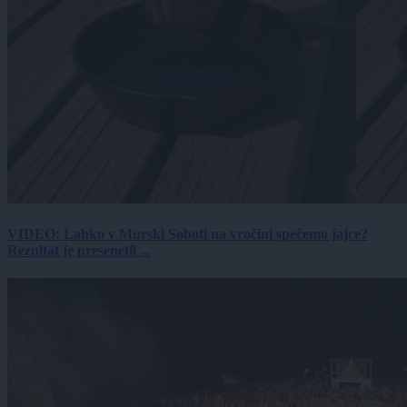
VIDEO: Lahko v Murski Soboti na vročini spečemo jajce?
Rezultat je presenetil ...