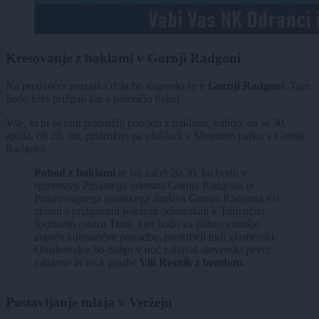
Kresovanje z baklami v Gornji Radgoni
Na predvečer praznika dela bo zagorelo še
v Gornji Radgoni
. Tam
bodo kres prižgali kar s pomočjo bakel.
Vse, ki bi se radi pridružili pohodu z baklami, vabijo, da se 30.
aprila, ob 20. uri, pridružijo na ploščadi v Mestnem parku v Gornji
Radgoni.
Pohod z baklami
se bo začel 20.30, ko bodo v
spremstvu Pihalnega orkestra Gornja Radgona in
Prostovoljnega gasilskega društva Gornja Radgona vsi
zbrani s prižganimi baklami odkorakali k Turistično
športnem centru Trate, kjer bodo za dobro vzdušje,
zraven kulinarične ponudbe, poskrbeli tudi glasbeniki.
Obiskovalce bo dolgo v noč zabaval slovenski pevec
zabavne in rock glasbe
Vili Resnik z bendom
.
Postavljanje mlaja v Veržeju