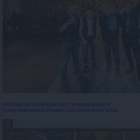
Od Prljavega kazališta do joge v mestnem parku in
Pomurskega galopa, Pomurje čaka pester konec tedna