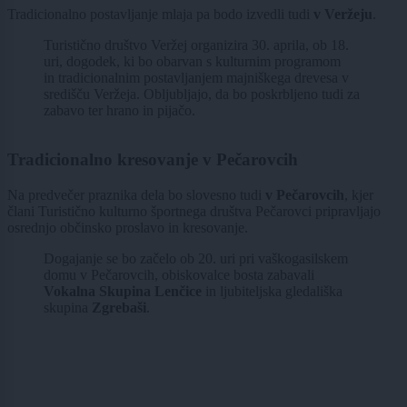
Tradicionalno postavljanje mlaja pa bodo izvedli tudi
v Veržeju
.
Turistično društvo Veržej organizira 30. aprila, ob 18.
uri, dogodek, ki bo obarvan s kulturnim programom
in tradicionalnim postavljanjem majniškega drevesa v
središču Veržeja. Obljubljajo, da bo poskrbljeno tudi za
zabavo ter hrano in pijačo.
Tradicionalno kresovanje v Pečarovcih
Na predvečer praznika dela bo slovesno tudi
v Pečarovcih
, kjer
člani Turistično kulturno športnega društva Pečarovci pripravljajo
osrednjo občinsko proslavo in kresovanje.
Dogajanje se bo začelo ob 20. uri pri vaškogasilskem
domu v Pečarovcih, obiskovalce bosta zabavali
Vokalna Skupina Lenčice
in ljubiteljska gledališka
skupina
Zgrebaši
.