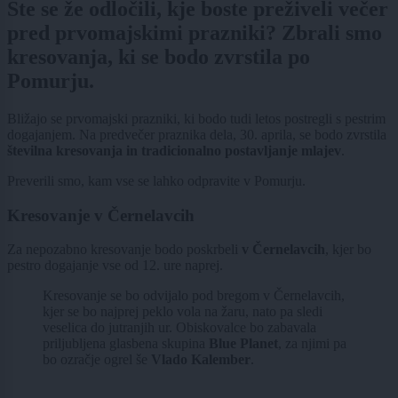
Ste se že odločili, kje boste preživeli večer
pred prvomajskimi prazniki? Zbrali smo
kresovanja, ki se bodo zvrstila po
Pomurju.
Bližajo se prvomajski prazniki, ki bodo tudi letos postregli s pestrim
dogajanjem. Na predvečer praznika dela, 30. aprila, se bodo zvrstila
številna kresovanja in tradicionalno postavljanje mlajev
.
Preverili smo, kam vse se lahko odpravite v Pomurju.
Kresovanje v Černelavcih
Za nepozabno kresovanje bodo poskrbeli
v Černelavcih
, kjer bo
pestro dogajanje vse od 12. ure naprej.
Kresovanje se bo odvijalo pod bregom v Černelavcih,
kjer se bo najprej peklo vola na žaru, nato pa sledi
veselica do jutranjih ur. Obiskovalce bo zabavala
priljubljena glasbena skupina
Blue Planet
, za njimi pa
bo ozračje ogrel še
Vlado Kalember
.