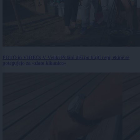
FOTO in VIDEO: V Veliki Polani diši po bujti repi, ekipe se
potegujejo za »zlato kihanico«