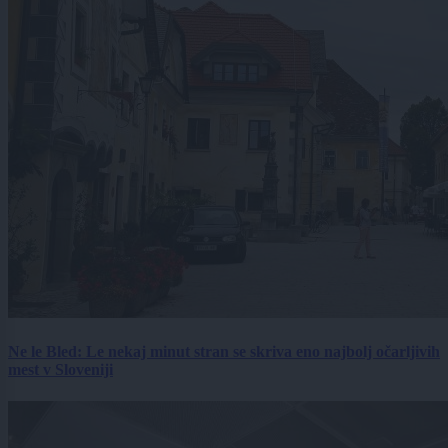
Ne le Bled: Le nekaj minut stran se skriva eno najbolj očarljivih
mest v Sloveniji