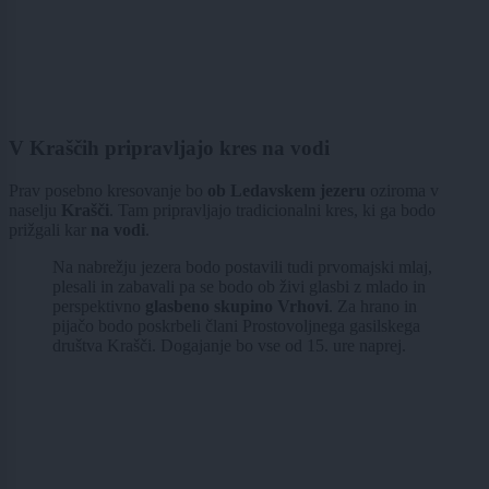
V Kraščih pripravljajo kres na vodi
Prav posebno kresovanje bo
ob Ledavskem jezeru
oziroma v
naselju
Krašči
. Tam pripravljajo tradicionalni kres, ki ga bodo
prižgali kar
na vodi
.
Na nabrežju jezera bodo postavili tudi prvomajski mlaj,
plesali in zabavali pa se bodo ob živi glasbi z mlado in
perspektivno
glasbeno skupino Vrhovi
. Za hrano in
pijačo bodo poskrbeli člani Prostovoljnega gasilskega
društva Krašči. Dogajanje bo vse od 15. ure naprej.