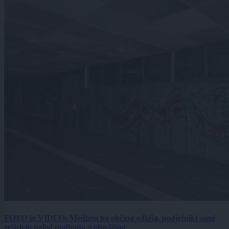
FOTO in VIDEO: Medtem ko občina odlaša, podjetniki sami
rešujejo ugled podhoda Ajdovščina