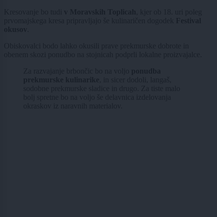
Kresovanje bo tudi
v Moravskih Toplicah
, kjer ob 18. uri poleg
prvomajskega kresa pripravljajo še kulinaričen dogodek
Festival
okusov
.
Obiskovalci bodo lahko okusili prave prekmurske dobrote in
obenem skozi ponudbo na stojnicah podprli lokalne proizvajalce.
Za razvajanje brbončic bo na voljo
ponudba
prekmurske kulinarike
, in sicer dodoli, langaš,
sodobne prekmurske sladice in drugo. Za tiste malo
bolj spretne bo na voljo še delavnica izdelovanja
okraskov iz naravnih materialov.