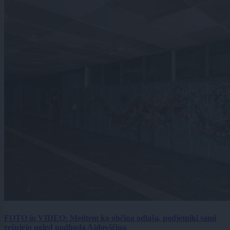
FOTO in VIDEO: Medtem ko občina odlaša, podjetniki sami
rešujejo ugled podhoda Ajdovščina