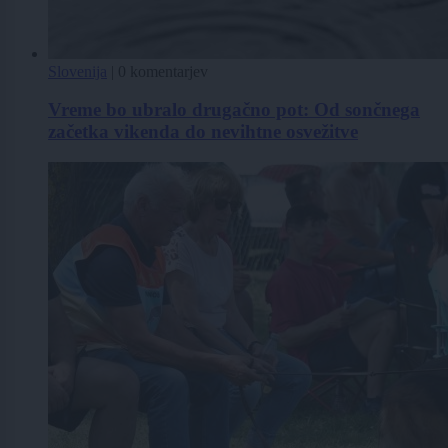
Slovenija
|
0 komentarjev
Vreme bo ubralo drugačno pot: Od sončnega
začetka vikenda do nevihtne osvežitve