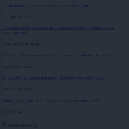
Pomurski gasilci pokazali, da pomagajo tudi živalim
Lokalno
5 ur nazaj
Pomurska občina pred novo ureditvijo javnih površin, znan je rok za
dokončanje del
Nogomet
11 ur nazaj
Šok v Muri Noni: Še pred začetkom prvenstva ostale brez trenerja
Scena
13 ur nazaj
To je sladica letošnjega poletja, Italijani ji pravijo »utopljenec«
Šport
15 ur nazaj
Aluminij proti Nafti 1903 – kdo je osvojil pomembne točke?
Prikaži več
Komentarji