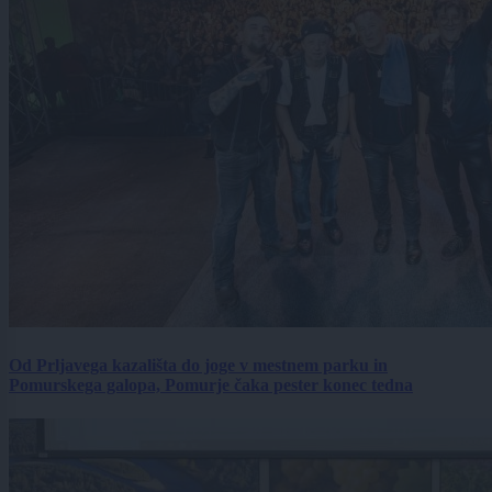
Od Prljavega kazališta do joge v mestnem parku in
Pomurskega galopa, Pomurje čaka pester konec tedna