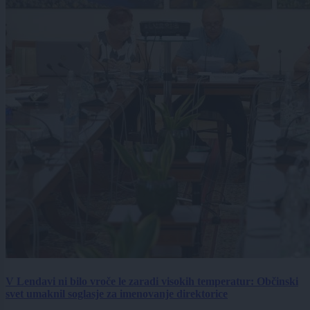
V Lendavi ni bilo vroče le zaradi visokih temperatur: Občinski
svet umaknil soglasje za imenovanje direktorice