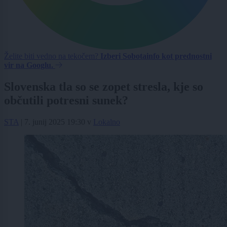
Želite biti vedno na tekočem?
Izberi Sobotainfo kot prednostni
vir na Googlu.
Slovenska tla so se zopet stresla, kje so
občutili potresni sunek?
STA
|
7. junij 2025 19:30
v
Lokalno