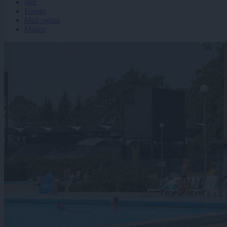
Igre
Forum
Mali oglasi
Malice