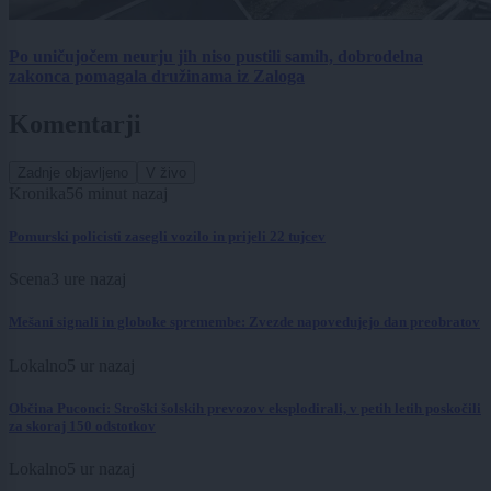
Po uničujočem neurju jih niso pustili samih, dobrodelna
zakonca pomagala družinama iz Zaloga
Komentarji
Zadnje objavljeno
V živo
Kronika
56 minut nazaj
Pomurski policisti zasegli vozilo in prijeli 22 tujcev
Scena
3 ure nazaj
Mešani signali in globoke spremembe: Zvezde napovedujejo dan preobratov
Lokalno
5 ur nazaj
Občina Puconci: Stroški šolskih prevozov eksplodirali, v petih letih poskočili
za skoraj 150 odstotkov
Lokalno
5 ur nazaj