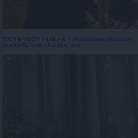
FOTO in VIDEO: Na zdravje! V Mariboru postavljali rekord
za najdaljšo špricer zdravico na svetu