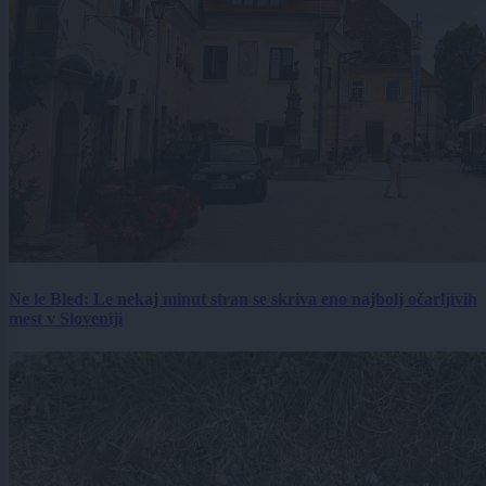
Ne le Bled: Le nekaj minut stran se skriva eno najbolj očarljivih
mest v Sloveniji