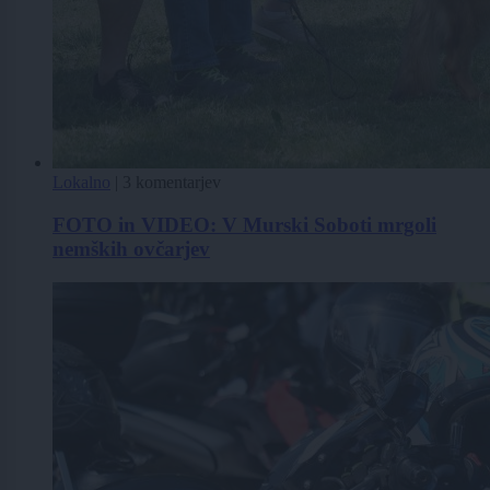
Lokalno
|
3 komentarjev
FOTO in VIDEO: V Murski Soboti mrgoli
nemških ovčarjev