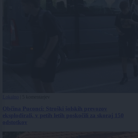
Lokalno
|
5 komentarjev
Občina Puconci: Stroški šolskih prevozov
eksplodirali, v petih letih poskočili za skoraj 150
odstotkov