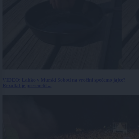
VIDEO: Lahko v Murski Soboti na vročini spečemo jajce?
Rezultat je presenetil ...