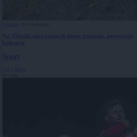
Lokalno
|
9 komentarjev
Na Tišinski ulici postavili števec prometa, preverjajo
kolesarje
Šport
Vse v Šport
prvaliga