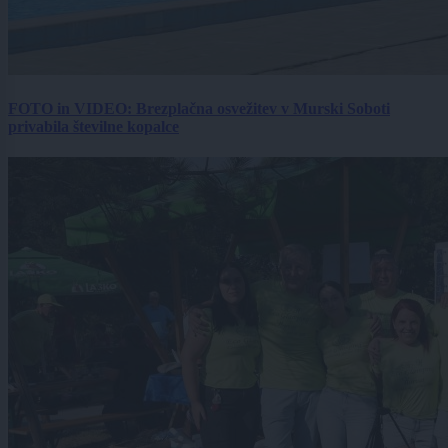
FOTO in VIDEO: Brezplačna osvežitev v Murski Soboti
privabila številne kopalce