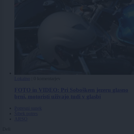
Lokalno
|
0 komentarjev
FOTO in VIDEO: Pri Soboškem jezeru glasno
brni, motoristi uživajo tudi v glasbi
Potresni sunek
Šibek potres
ARSO
Deli