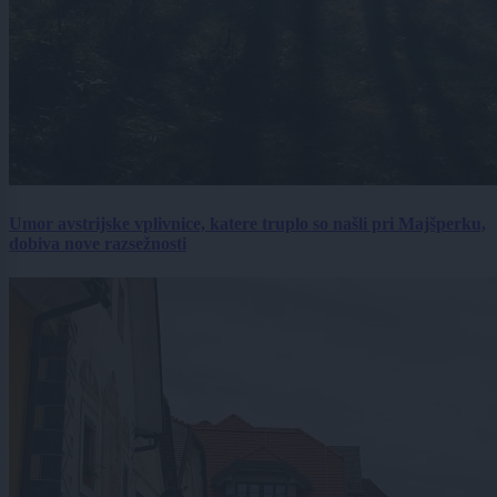
Umor avstrijske vplivnice, katere truplo so našli pri Majšperku,
dobiva nove razsežnosti