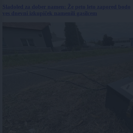
Sladoled za dober namen: Že peto leto zapored bodo
ves dnevni izkupiček namenili gasilcem