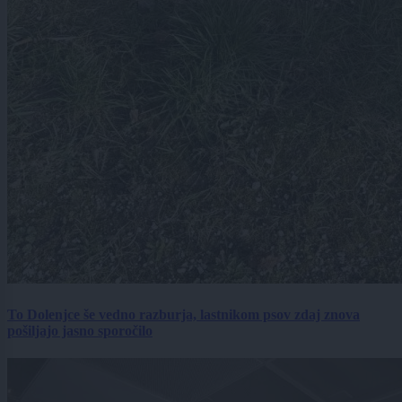
To Dolenjce še vedno razburja, lastnikom psov zdaj znova
pošiljajo jasno sporočilo