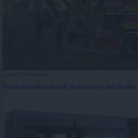
Lokalno
|
0 komentarjev
Pomurski gasilci pokazali, da pomagajo tudi živalim