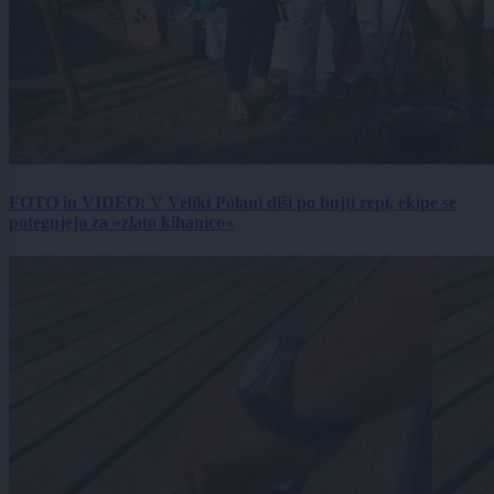
FOTO in VIDEO: V Veliki Polani diši po bujti repi, ekipe se
potegujejo za »zlato kihanico«