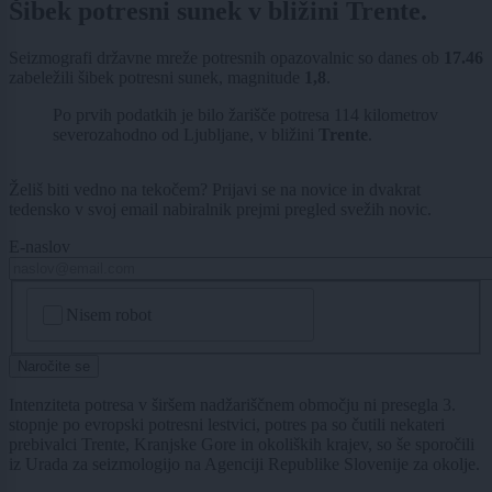
Šibek potresni sunek v bližini Trente.
Seizmografi državne mreže potresnih opazovalnic so danes ob
17.46
zabeležili šibek potresni sunek, magnitude
1,8
.
Po prvih podatkih je bilo žarišče potresa 114 kilometrov
severozahodno od Ljubljane, v bližini
Trente
.
Želiš biti vedno na tekočem? Prijavi se na novice in dvakrat
tedensko v svoj email nabiralnik prejmi pregled svežih novic.
E-naslov
CAPTCHA
Nisem robot
Naročite se
Intenziteta potresa v širšem nadžariščnem območju ni presegla 3.
stopnje po evropski potresni lestvici, potres pa so čutili nekateri
prebivalci Trente, Kranjske Gore in okoliških krajev, so še sporočili
iz Urada za seizmologijo na Agenciji Republike Slovenije za okolje.