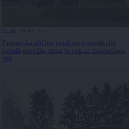
Lokalno
|
0 komentarjev
Pomurska občina pred novo ureditvijo
javnih površin, znan je rok za dokončanje
del