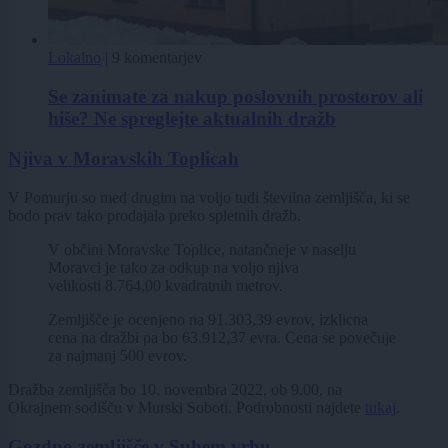
Lokalno
|
9 komentarjev
Se zanimate za nakup poslovnih prostorov ali
hiše? Ne spreglejte aktualnih dražb
Njiva v Moravskih Toplicah
V Pomurju so med drugim na voljo tudi številna zemljišča, ki se
bodo prav tako prodajala preko spletnih dražb.
V občini Moravske Toplice, natančneje v naselju
Moravci je tako za odkup na voljo njiva
velikosti 8.764,00 kvadratnih metrov.
Zemljišče je ocenjeno na 91.303,39 evrov, izklicna
cena na dražbi pa bo 63.912,37 evra. Cena se povečuje
za najmanj 500 evrov.
Dražba zemljišča bo 10. novembra 2022, ob 9.00, na
Okrajnem sodišču v Murski Soboti. Podrobnosti najdete
tukaj
.
Gozdno zemljišče v Suhem vrhu