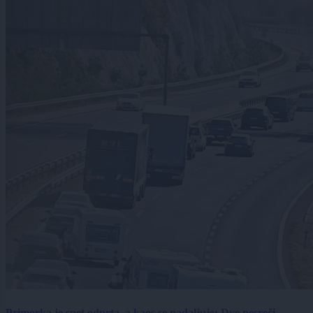
Primorka je spet odprta, a kaos se nadaljuje: Dve nesreči