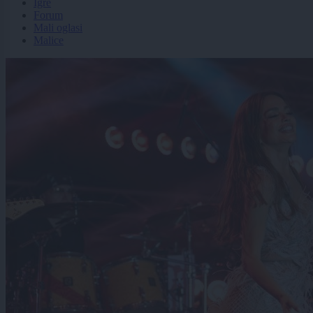
Igre
Forum
Mali oglasi
Malice