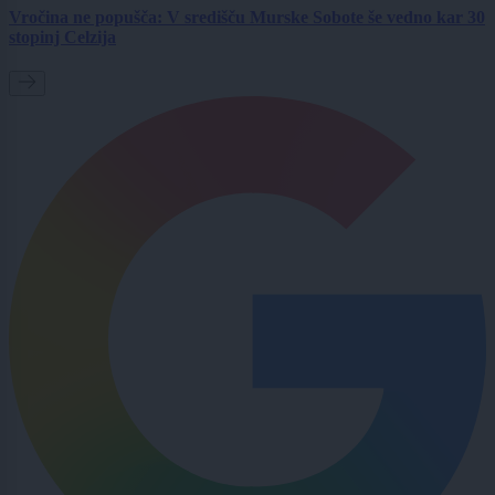
Vročina ne popušča: V središču Murske Sobote še vedno kar 30
stopinj Celzija