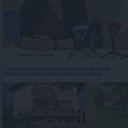
V Veliki Polani predstavili program državne slovesnosti,
»Prekmurski svétek« prinaša celodnevno dogajanje