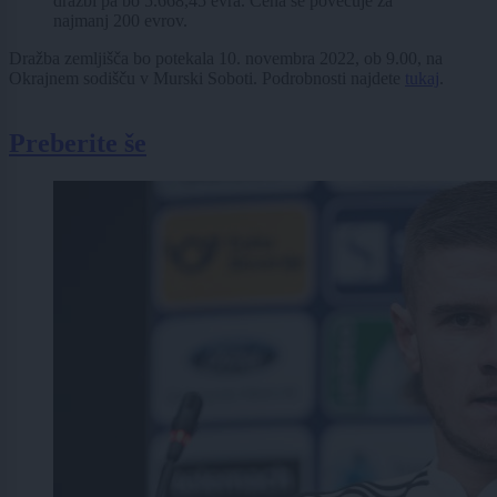
dražbi pa bo 5.668,45 evra. Cena se povečuje za
najmanj 200 evrov.
Dražba zemljišča bo potekala 10. novembra 2022, ob 9.00, na
Okrajnem sodišču v Murski Soboti. Podrobnosti najdete
tukaj
.
Preberite še