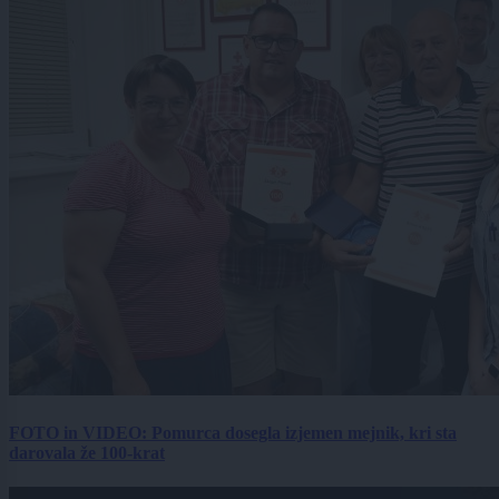
FOTO in VIDEO: Pomurca dosegla izjemen mejnik, kri sta
darovala že 100-krat