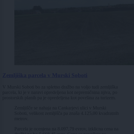
Zemljiška parcela v Murski Soboti
V Murski Soboti bo za spletno dražbo na voljo tudi zemljiška
parcela, ki je v naravi opredeljena kot nepremičnina njiva, po
prostorskih planih pa je opredeljena kot površina za turizem.
Zemljišče se nahaja na Cankarjevi ulici v Murski
Soboti,
velikost zemljišča pa znaša 4.125,00 kvadratnih
metrov.
Parcela je ocenjena na 8.097,79 evrov, izklicna cena na