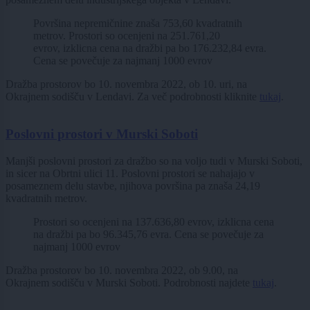
Površina nepremičnine znaša 753,60 kvadratnih
metrov. Prostori so ocenjeni na 251.761,20
evrov, izklicna cena na dražbi pa bo 176.232,84 evra.
Cena se povečuje za najmanj 1000 evrov
Dražba prostorov bo 10. novembra 2022, ob 10. uri, na
Okrajnem sodišču v Lendavi. Za več podrobnosti kliknite
tukaj
.
Poslovni prostori v Murski Soboti
Manjši poslovni prostori za dražbo so na voljo tudi v Murski Soboti,
in sicer na Obrtni ulici 11. Poslovni prostori se nahajajo v
posameznem delu stavbe, njihova površina pa znaša 24,19
kvadratnih metrov.
Prostori so ocenjeni na 137.636,80 evrov, izklicna cena
na dražbi pa bo 96.345,76 evra. Cena se povečuje za
najmanj 1000 evrov
Dražba prostorov bo 10. novembra 2022, ob 9.00, na
Okrajnem sodišču v Murski Soboti. Podrobnosti najdete
tukaj
.