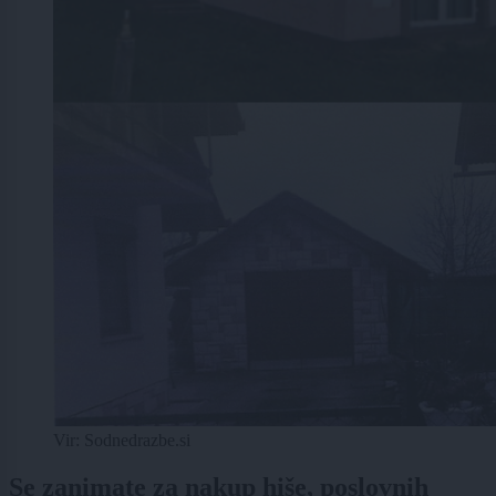
Vir: Sodnedrazbe.si
Se zanimate za nakup hiše, poslovnih