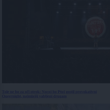
Tole ne bo za oči otrok: Nocoj bo Ptuj gostil provokativni
Queernight, najmlajši vabljeni drugam