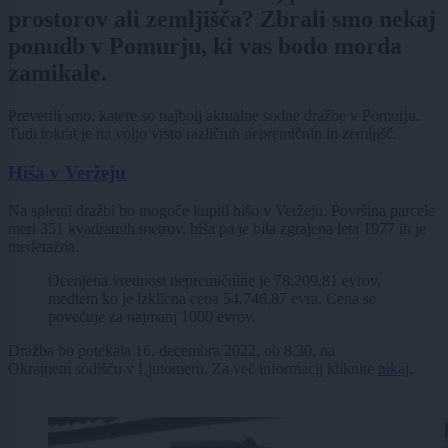
prostorov ali zemljišča? Zbrali smo nekaj
ponudb v Pomurju, ki vas bodo morda
zamikale.
Preverili smo, katere so najbolj aktualne sodne dražbe v Pomurju.
Tudi tokrat je na voljo vrsto različnih nepremičnin in zemljišč.
Hiša v Veržeju
Na spletni dražbi bo mogoče kupiti hišo v Veržeju. Površina parcele
meri 351 kvadratnih metrov, hiša pa je bila zgrajena leta 1977 in je
medetažna.
Ocenjena vrednost nepremičnine je 78.209,81 evrov,
medtem ko je izklicna cena 54.746,87 evra. Cena se
povečuje za najmanj 1000 evrov.
Dražba bo potekala 16. decembra 2022, ob 8.30, na
Okrajnem sodišču v Ljutomeru. Za več informacij kliknite
tukaj
.