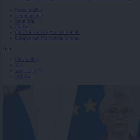
Sodne dražbe
Nepremičnine
Zemljišča
Dražbe
Okrožno sodišče Murska Sobota
Okrajno sodišče Murska Sobota
Deli
Facebook
X
WhatsApp
Pošlji