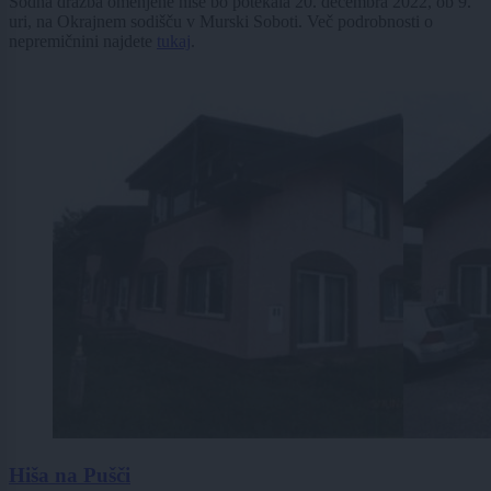
Sodna dražba omenjene hiše bo potekala 20. decembra 2022, ob 9.
uri, na Okrajnem sodišču v Murski Soboti. Več podrobnosti o
nepremičnini najdete
tukaj
.
Hiša na Pušči