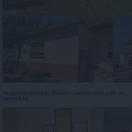
Na nepremičninski trg v Pomurju v zadnjem tednu prišlo pet
zanimivih hiš