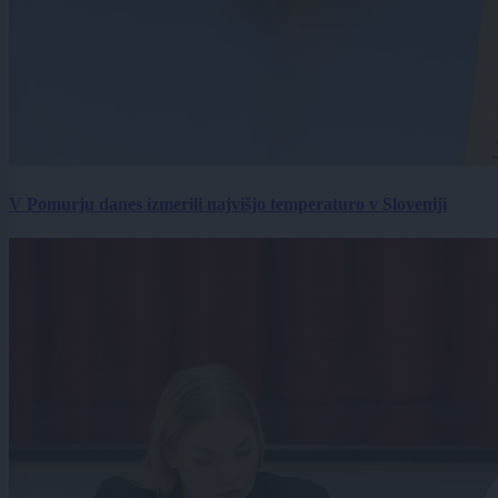
V Pomurju danes izmerili najvišjo temperaturo v Sloveniji