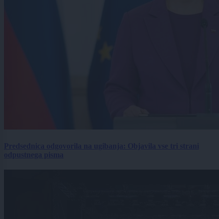
Predsednica odgovorila na ugibanja: Objavila vse tri strani
odpustnega pisma