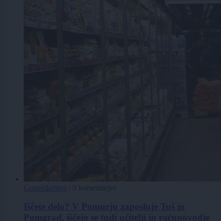
Gospodarstvo
|
9 komentarjev
Iščete delo? V Pomurju zaposluje Tuš in
Pomgrad, iščejo se tudi učitelji in računovodje