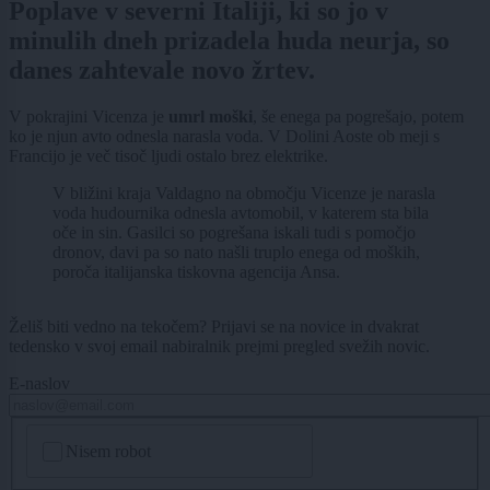
Poplave v severni Italiji, ki so jo v
minulih dneh prizadela huda neurja, so
danes zahtevale novo žrtev.
V pokrajini Vicenza je
umrl moški
, še enega pa pogrešajo, potem
ko je njun avto odnesla narasla voda. V Dolini Aoste ob meji s
Francijo je več tisoč ljudi ostalo brez elektrike.
V bližini kraja Valdagno na območju Vicenze je narasla
voda hudournika odnesla avtomobil, v katerem sta bila
oče in sin. Gasilci so pogrešana iskali tudi s pomočjo
dronov, davi pa so nato našli truplo enega od moških,
poroča italijanska tiskovna agencija Ansa.
Želiš biti vedno na tekočem? Prijavi se na novice in dvakrat
tedensko v svoj email nabiralnik prejmi pregled svežih novic.
E-naslov
CAPTCHA
Nisem robot