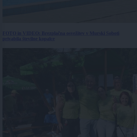
FOTO in VIDEO: Brezplačna osvežitev v Murski Soboti
privabila številne kopalce