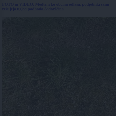
FOTO in VIDEO: Medtem ko občina odlaša, podjetniki sami
rešujejo ugled podhoda Ajdovščina