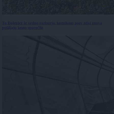
To Dolenjce še vedno razburja, lastnikom psov zdaj znova
pošiljajo jasno sporočilo