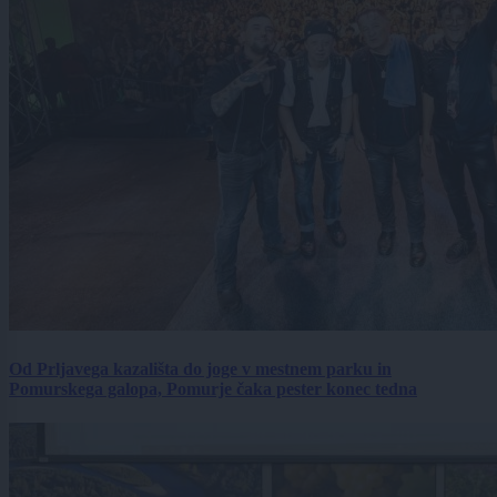
Od Prljavega kazališta do joge v mestnem parku in
Pomurskega galopa, Pomurje čaka pester konec tedna