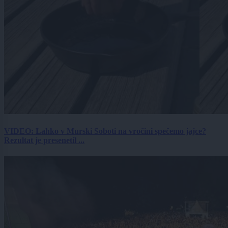
VIDEO: Lahko v Murski Soboti na vročini spečemo jajce?
Rezultat je presenetil ...