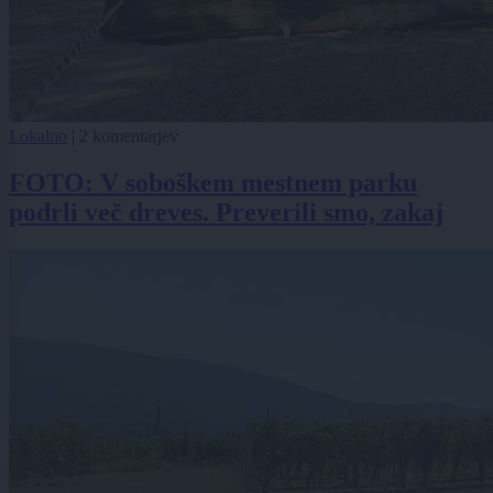
Lokalno
|
2 komentarjev
FOTO: V soboškem mestnem parku
podrli več dreves. Preverili smo, zakaj