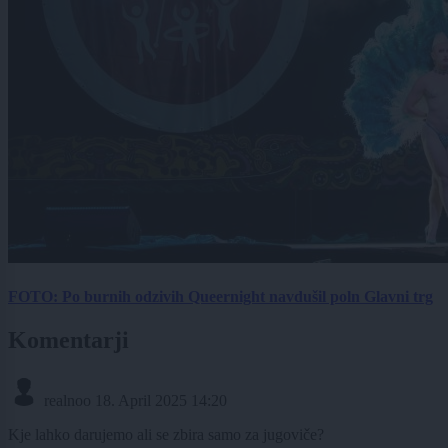
FOTO: Po burnih odzivih Queernight navdušil poln Glavni trg
Komentarji
realnoo
18. April 2025 14:20
Kje lahko darujemo ali se zbira samo za jugoviče?