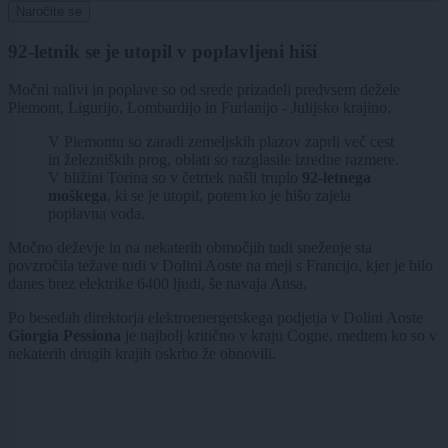
Naročite se
92-letnik se je utopil v poplavljeni hiši
Močni nalivi in poplave so od srede prizadeli predvsem dežele
Piemont, Ligurijo, Lombardijo in Furlanijo - Julijsko krajino.
V Piemontu so zaradi zemeljskih plazov zaprli več cest
in železniških prog, oblati so razglasile izredne razmere.
V bližini Torina so v četrtek našli truplo
92-letnega
moškega
, ki se je utopil, potem ko je hišo zajela
poplavna voda.
Močno deževje in na nekaterih območjih tudi sneženje sta
povzročila težave tudi v Dolini Aoste na meji s Francijo, kjer je bilo
danes brez elektrike 6400 ljudi, še navaja Ansa.
Po besedah direktorja elektroenergetskega podjetja v Dolini Aoste
Giorgia Pessiona
je najbolj kritično v kraju Cogne, medtem ko so v
nekaterih drugih krajih oskrbo že obnovili.