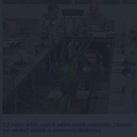
V Lendavi ni bilo vroče le zaradi visokih temperatur: Občinski
svet umaknil soglasje za imenovanje direktorice