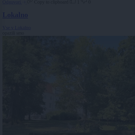
Odgovori
Copy to clipboard
1
0
Lokalno
Vse v Lokalno
opazili smo