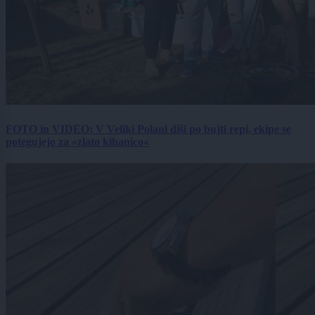
FOTO in VIDEO: V Veliki Polani diši po bujti repi, ekipe se
potegujejo za »zlato kihanico«