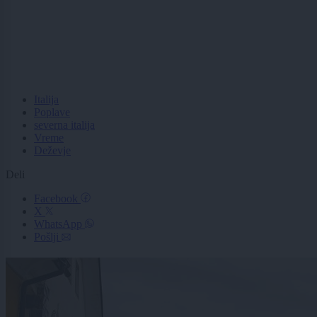
Italija
Poplave
severna italija
Vreme
Deževje
Deli
Facebook
X
WhatsApp
Pošlji