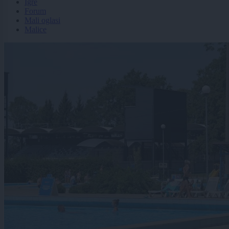
Igre
Forum
Mali oglasi
Malice