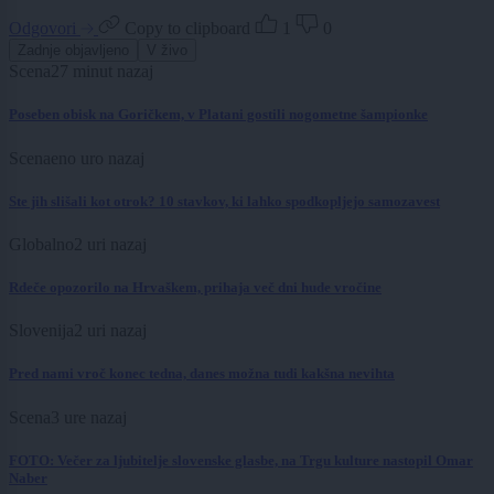
Odgovori
Copy to clipboard
1
0
Zadnje objavljeno
V živo
Scena
27 minut nazaj
Poseben obisk na Goričkem, v Platani gostili nogometne šampionke
Scena
eno uro nazaj
Ste jih slišali kot otrok? 10 stavkov, ki lahko spodkopljejo samozavest
Globalno
2 uri nazaj
Rdeče opozorilo na Hrvaškem, prihaja več dni hude vročine
Slovenija
2 uri nazaj
Pred nami vroč konec tedna, danes možna tudi kakšna nevihta
Scena
3 ure nazaj
FOTO: Večer za ljubitelje slovenske glasbe, na Trgu kulture nastopil Omar
Naber