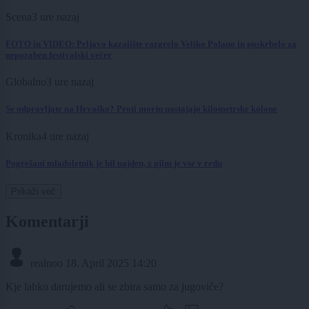
Scena
3 ure nazaj
FOTO in VIDEO: Prljavo kazalište razgrelo Veliko Polano in poskrbelo za
nepozaben festivalski večer
Globalno
3 ure nazaj
Se odpravljate na Hrvaško? Proti morju nastajajo kilometrske kolone
Kronika
4 ure nazaj
Pogrešani mladoletnik je bil najden, z njim je vse v redu
Prikaži več
Komentarji
realnoo
18. April 2025 14:20
Kje lahko darujemo ali se zbira samo za jugoviče?