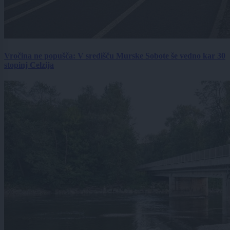
Vročina ne popušča: V središču Murske Sobote še vedno kar 30
stopinj Celzija