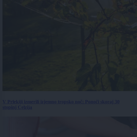
V Prlekiji izmerili izjemno tropsko noč: Ponoči skoraj 30
stopinj Celzija