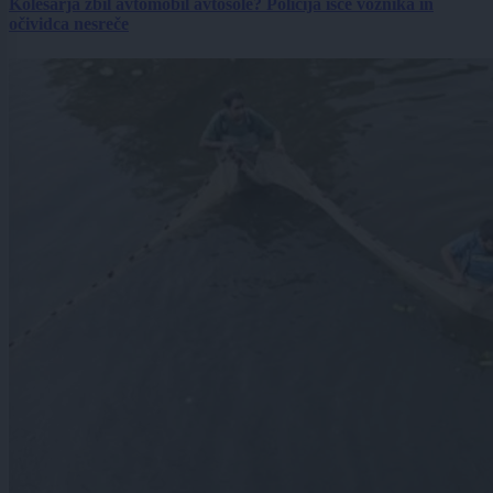
Kolesarja zbil avtomobil avtošole? Policija išče voznika in
očividca nesreče