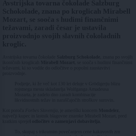
Avstrijska tovarna čokolade Salzburg
Schokolade, znana po kroglicah Mirabell
Mozart, se sooča s hudimi finančnimi
težavami, zaradi česar je ustavila
proizvodnjo svojih slavnih čokoladnih
kroglic.
Avstrijska tovarna čokolade
Salzburg Schokolade
, znana po svojih
ikoničnih kroglicah
Mirabell Mozart
, se sooča s hudimi finančnimi
težavami, ki so vodile do odločitve o popolni zaustavitvi
proizvodnje.
Podjetje, ki že več kot 130 let deluje v Grödigerju blizu
rojstnega mesta skladatelja Wolfganga Amadeusa
Mozarta, je zadelo dno zaradi kombinacije
likvidnostnih težav in naraščajočih stroškov surovin.
Kot poroča
Forbes Slovenija
, je ameriški koncern
Mondelez
,
največji kupec in lastnik blagovne znamke Mirabell Mozart, pred
kratkim spreje
l odločitev o zamenjavi dobavitelja
.
To, skupaj s trikratnim povečanjem cene kakavovih zrn