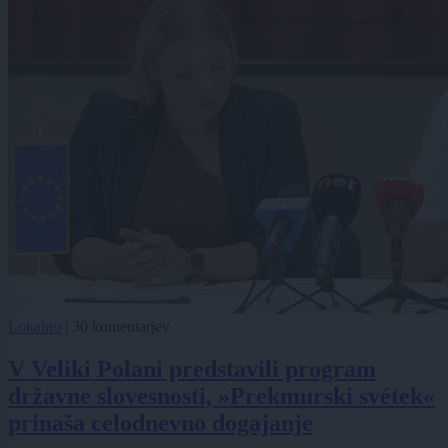
Lokalno
|
30 komentarjev
V Veliki Polani predstavili program
državne slovesnosti, »Prekmurski svétek«
prinaša celodnevno dogajanje