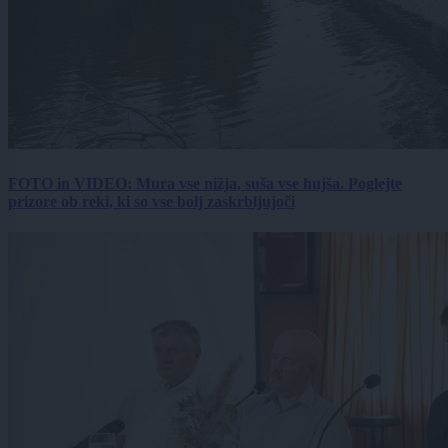
FOTO in VIDEO: Mura vse nižja, suša vse hujša. Poglejte
prizore ob reki, ki so vse bolj zaskrbljujoči