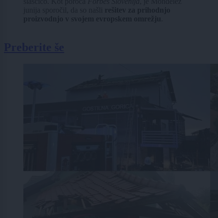
slaščico. Kot poroča
Forbes Slovenija
, je Mondelez
junija sporočil, da so našli
rešitev za prihodnjo
proizvodnjo v svojem evropskem omrežju
.
Preberite še