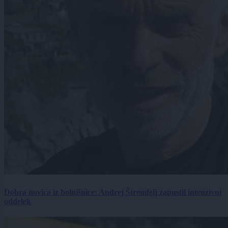
Dobra novica iz bolnišnice: Andrej Štremfelj zapustil intenzivni
oddelek