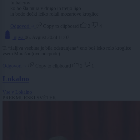
futbalerov
ko bo šla mura v drugo in tretjo ligo
in bodo dečki leiko rolali mozartove kroglice
Odgovori
Copy to clipboard
2
4
njiva
06. Avgust 2024 11:07
Ti *žaljiva vsebina je bila odstranjena* eno boš leko rolo kroglice
vsem Murašon(ove odcpode).
Odgovori
Copy to clipboard
2
1
Lokalno
Vse v Lokalno
PREKMURSKI SVÉTEK