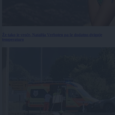
Že tako je vroče, Natalija Verboten pa še dodatno dviguje
temperaturo