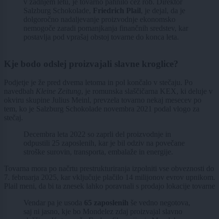
v zadnjem letu, je tovarno pahnilo čez rob. Direktor
Salzburg Schokolade,
Friedrich Plail
, je dejal, da je
dolgoročno nadaljevanje proizvodnje ekonomsko
nemogoče zaradi pomanjkanja finančnih sredstev, kar
postavlja pod vprašaj obstoj tovarne do konca leta.
Kje bodo odslej proizvajali slavne kroglice?
Podjetje je že pred dvema letoma in pol končalo v stečaju. Po
navedbah
Kleine Zeitung
, je romunska slaščičarna KEX, ki deluje v
okviru skupine Julius Meinl, prevzela tovarno nekaj mesecev po
tem, ko je Salzburg Schokolade novembra 2021 podal vlogo za
stečaj.
Decembra leta 2022 so zaprli del proizvodnje in
odpustili 25 zaposlenih, kar je bil odziv na povečane
stroške surovin, transporta, embalaže in energije.
Tovarna mora po načrtu prestrukturiranja izpolniti vse obveznosti do
7. februarja 2025, kar vključuje plačilo 14 milijonov evrov upnikom.
Plail meni, da bi ta znesek lahko poravnali s prodajo lokacije tovarne
Vendar pa je usoda
65 zaposlenih
še vedno negotova,
saj ni jasno, kje bo Mondelez zdaj proizvajal slavno