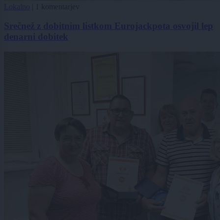
Lokalno
|
1 komentarjev
Srečnež z dobitnim listkom Eurojackpota osvojil lep
denarni dobitek