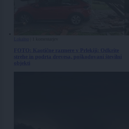
Lokalno
|
1 komentarjev
FOTO: Kaotične razmere v Prlekiji: Odkrite
strehe in podrta drevesa, poškodovani številni
objekti