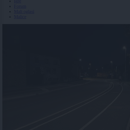
Igre
Forum
Mali oglasi
Malice