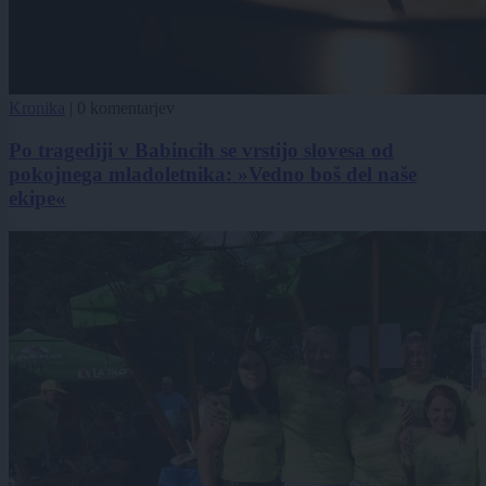
Kronika
|
0 komentarjev
Po tragediji v Babincih se vrstijo slovesa od
pokojnega mladoletnika: »Vedno boš del naše
ekipe«