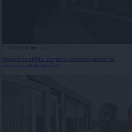
Lokalno
|
0 komentarjev
Pomurska občina razpisala denarno pomoč za
mlade in mlade družine