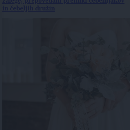
zalege, prepovedani premiki čebelnjakov
in čebeljih družin