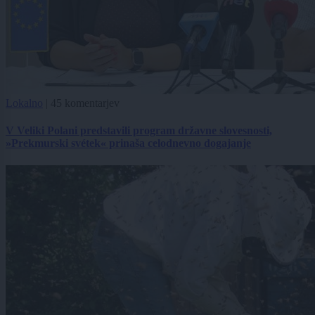
Lokalno
|
45 komentarjev
V Veliki Polani predstavili program državne slovesnosti,
»Prekmurski svétek« prinaša celodnevno dogajanje