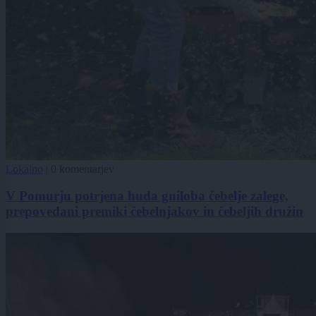
Lokalno
|
0 komentarjev
V Pomurju potrjena huda gniloba čebelje zalege,
prepovedani premiki čebelnjakov in čebeljih družin