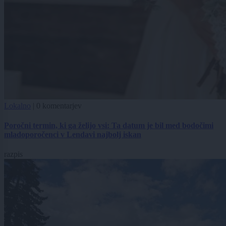
Lokalno
|
0 komentarjev
Poročni termin, ki ga želijo vsi: Ta datum je bil med bodočimi
mladoporočenci v Lendavi najbolj iskan
razpis