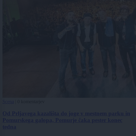
Scena
|
0 komentarjev
Od Prljavega kazališta do joge v mestnem parku in
Pomurskega galopa, Pomurje čaka pester konec
tedna