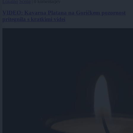
Lokalno
Scena
|
0 komentarjev
VIDEO: Kavarna Platana na Goričkem pozornost
pritegnila s kratkimi videi