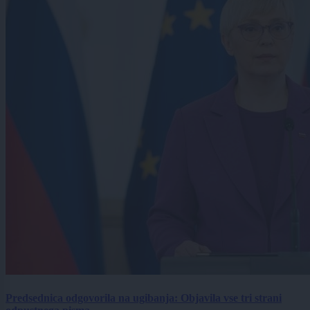
Predsednica odgovorila na ugibanja: Objavila vse tri strani