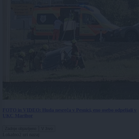
FOTO in VIDEO: Huda nesreča v Pesnici, eno osebo odpeljali v
UKC Maribor
Zadnje objavljeno
V živo
Lokalno
2 uri nazaj