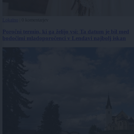
Lokalno
|
0 komentarjev
Poročni termin, ki ga želijo vsi: Ta datum je bil med
bodočimi mladoporočenci v Lendavi najbolj iskan