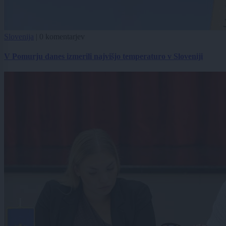
Slovenija
|
0 komentarjev
V Pomurju danes izmerili najvišjo temperaturo v Sloveniji