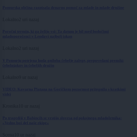
Pomurska občina razpisala denarno pomoč za mlade in mlade družine
Lokalno
2 uri nazaj
Poročni termin, ki ga želijo vsi: Ta datum je bil med bodočimi
mladoporočenci v Lendavi najbolj iskan
Lokalno
2 uri nazaj
V Pomurju potrjena huda gniloba čebelje zalege, prepovedani premiki
čebelnjakov in čebeljih družin
Lokalno
9 ur nazaj
VIDEO: Kavarna Platana na Goričkem pozornost pritegnila s kratkimi
videi
Kronika
10 ur nazaj
Po tragediji v Babincih se vrstijo slovesa od pokojnega mladoletnika:
»Vedno boš del naše ekipe«
Scena
10 ur nazaj