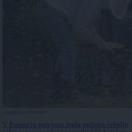
Lokalno
|
0 komentarjev
V Pomurju potrjena huda gniloba čebelje