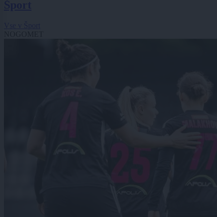
Šport
Vse v Šport
NOGOMET