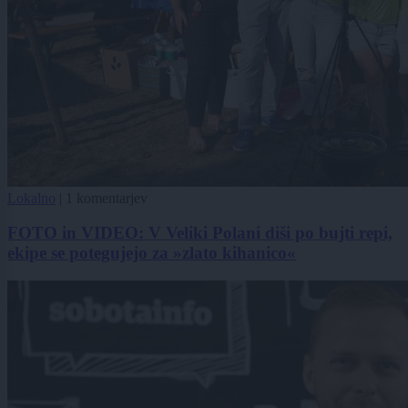
Lokalno
|
1 komentarjev
FOTO in VIDEO: V Veliki Polani diši po bujti repi,
ekipe se potegujejo za »zlato kihanico«