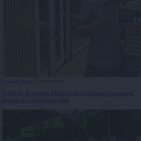
Lokalno
Scena
|
0 komentarjev
VIDEO: Kavarna Platana na Goričkem pozornost
pritegnila s kratkimi videi