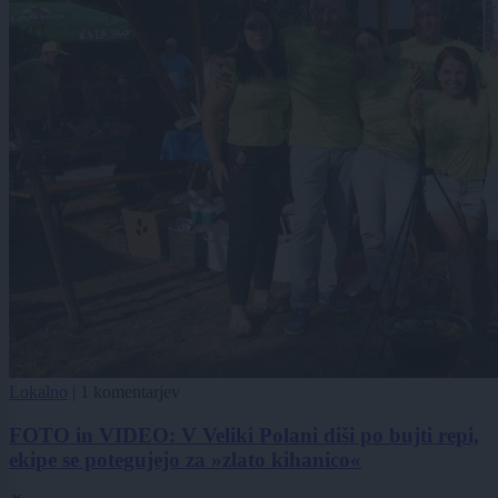
Lokalno
|
1 komentarjev
FOTO in VIDEO: V Veliki Polani diši po bujti repi,
ekipe se potegujejo za »zlato kihanico«