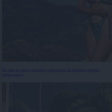
Že tako je vroče, Natalija Verboten pa še dodatno dviguje
temperaturo