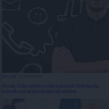
Slovenija
|
12 komentarjev
Bezjak Zrim zahteva večje priznanje Prekmurju:
praznik naj ne bo odvisen od obletnic