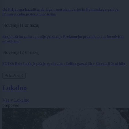
Od Prljavega kazališta do joge v mestnem parku in Pomurskega galopa,
Pomurje čaka pester konec tedna
Slovenija
11 ur nazaj
Bezjak Zrim zahteva večje priznanje Prekmurju: praznik naj ne bo odvisen
od obletnic
Slovenija
12 ur nazaj
FOTO: Bele štorklje pišejo zgodovino: Toliko gnezd jih v Sloveniji še ni bilo
Prikaži več
Lokalno
Vse v Lokalno
prepoved