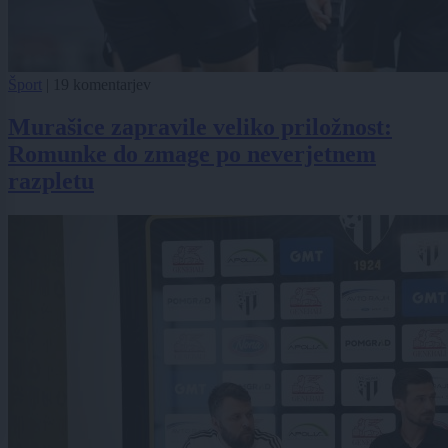
Šport
|
19 komentarjev
Murašice zapravile veliko priložnost:
Romunke do zmage po neverjetnem
razpletu