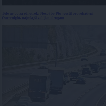
Tole ne bo za oči otrok: Nocoj bo Ptuj gostil provokativni
Queernight, najmlajši vabljeni drugam