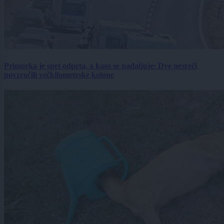
Primorka je spet odprta, a kaos se nadaljuje: Dve nesreči
povzročili večkilometrske kolone