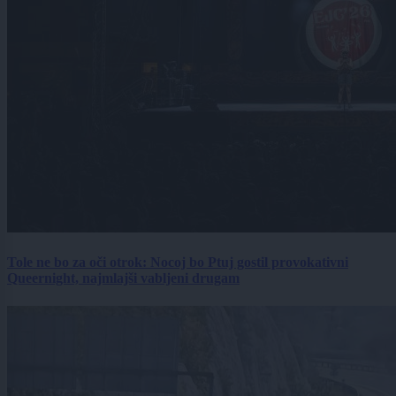
Tole ne bo za oči otrok: Nocoj bo Ptuj gostil provokativni
Queernight, najmlajši vabljeni drugam