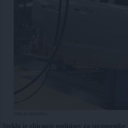
Slika je simbolična.
Steklo je zbiranje podpisov za spremembe