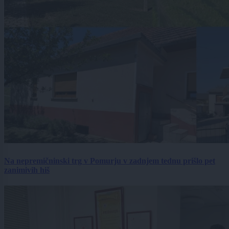
Na nepremičninski trg v Pomurju v zadnjem tednu prišlo pet
zanimivih hiš