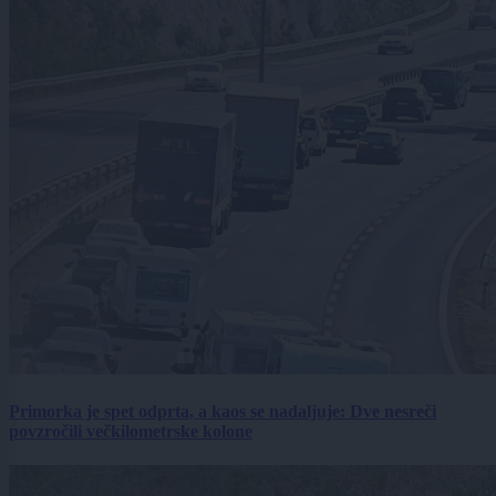
Primorka je spet odprta, a kaos se nadaljuje: Dve nesreči
povzročili večkilometrske kolone