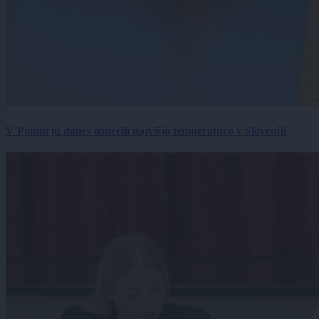
V Pomurju danes izmerili najvišjo temperaturo v Sloveniji