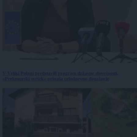
V Veliki Polani predstavili program državne slovesnosti,
»Prekmurski svétek« prinaša celodnevno dogajanje