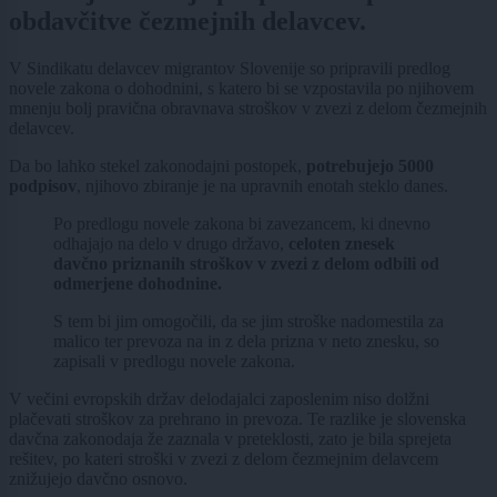
obdavčitve čezmejnih delavcev.
V Sindikatu delavcev migrantov Slovenije so pripravili predlog
novele zakona o dohodnini, s katero bi se vzpostavila po njihovem
mnenju bolj pravična obravnava stroškov v zvezi z delom čezmejnih
delavcev.
Da bo lahko stekel zakonodajni postopek,
potrebujejo 5000
podpisov
, njihovo zbiranje je na upravnih enotah steklo danes.
Po predlogu novele zakona bi zavezancem, ki dnevno
odhajajo na delo v drugo državo,
celoten znesek
davčno priznanih stroškov v zvezi z delom odbili od
odmerjene dohodnine.
S tem bi jim omogočili, da se jim stroške nadomestila za
malico ter prevoza na in z dela prizna v neto znesku, so
zapisali v predlogu novele zakona.
V večini evropskih držav delodajalci zaposlenim niso dolžni
plačevati stroškov za prehrano in prevoza. Te razlike je slovenska
davčna zakonodaja že zaznala v preteklosti, zato je bila sprejeta
rešitev, po kateri stroški v zvezi z delom čezmejnim delavcem
znižujejo davčno osnovo.