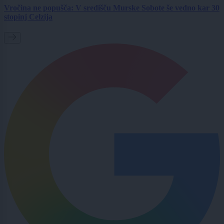
Vročina ne popušča: V središču Murske Sobote še vedno kar 30
stopinj Celzija