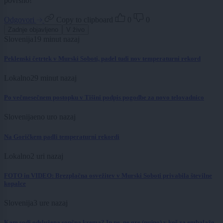
površno!
Odgovori
Copy to clipboard
0
0
Zadnje objavljeno
V živo
Slovenija
19 minut nazaj
Peklenski četrtek v Murski Soboti, padel tudi nov temperaturni rekord
Lokalno
29 minut nazaj
Po večmesečnem postopku v Tišini podpis pogodbe za novo telovadnico
Slovenija
eno uro nazaj
Na Goričkem padli temperaturni rekordi
Lokalno
2 uri nazaj
FOTO in VIDEO: Brezplačna osvežitev v Murski Soboti privabila številne
kopalce
Slovenija
3 ure nazaj
Kam sodi odslužena sončna krema? In ne, ne gre (nujno) v koš za embalažo