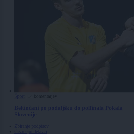
Šport
|
14 komentarjev
Beltinčani po podaljšku do polfinala Pokala
Slovenije
Zbiranje podpisov
Čezmejni delavci