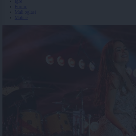
Igre
Forum
Mali oglasi
Malice