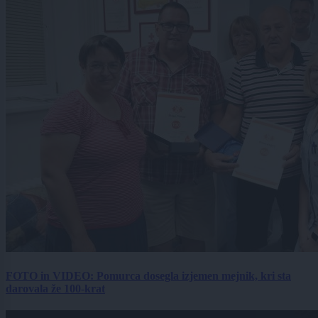
FOTO in VIDEO: Pomurca dosegla izjemen mejnik, kri sta
darovala že 100-krat