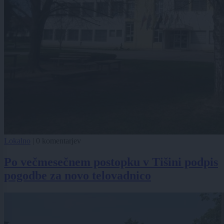
Lokalno
|
0 komentarjev
Po večmesečnem postopku v Tišini podpis
pogodbe za novo telovadnico