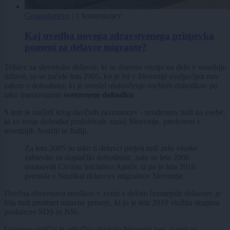
Gospodarstvo
|
1 komentarjev
Kaj uvedba novega zdravstvenega prispevka
pomeni za delavce migrante?
Težave za slovenske delavce, ki se dnevno vozijo na delo v sosednje
države, so se začele leta 2005, ko je bil v Sloveniji uveljavljen nov
zakon o dohodnini, ki je uvedel obdavčenje osebnih dohodkov po
tako imenovanem
svetovnem dohodku
.
S tem je razširil krog davčnih zavezancev - rezidentov tudi na osebe,
ki so svoje dohodke pridobivale zunaj Slovenije, predvsem v
sosednjih Avstriji in Italiji.
Za leto 2005 so tako ti delavci prejeli tudi zelo visoke
zahtevke za doplačilo dohodnine, zato so leta 2006
ustanovili Civilno iniciativo Apače, ta pa je leta 2016
prerasla v Sindikat delavcev migrantov Slovenije.
Davčna obravnava stroškov v zvezi z delom čezmejnih delavcev je
bila tudi predmet ustavne presoje, ki jo je leta 2019 vložila skupina
poslancev SDS in NSi.
Ustavno sodišče je odločbo objavilo februarja lani, v njej pa