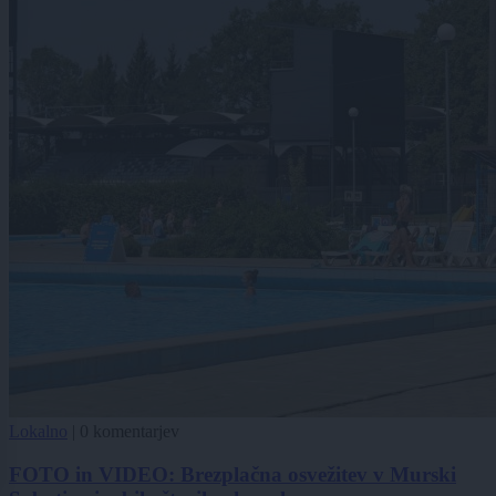
Lokalno
|
0 komentarjev
FOTO in VIDEO: Brezplačna osvežitev v Murski