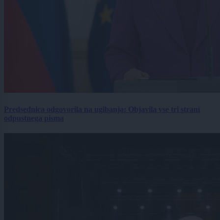
Predsednica odgovorila na ugibanja: Objavila vse tri strani
odpustnega pisma