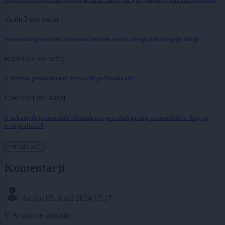
okolje
3 ure nazaj
Vremenski preobrat: Ponekod nevihte s točo, drugod niti kaplje dežja
Kronika
3 ure nazaj
V trčenju poškodovani dve osebi poškodovani
Lokalno
4 ure nazaj
V nekaterih pomurskih občinah prepovedali pranje avtomobilov. Kaj pa
avtopralnice?
Prikaži več
Komentarji
Amigo
05. April 2024 13:17
V Avstriji se pritozite!