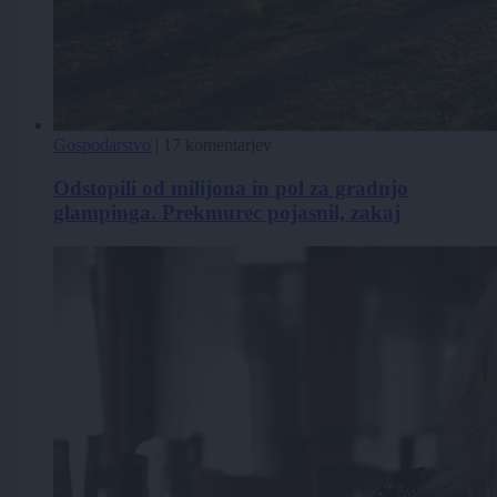
Gospodarstvo
|
17 komentarjev
Odstopili od milijona in pol za gradnjo
glampinga. Prekmurec pojasnil, zakaj