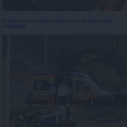
Že tako je vroče, Natalija Verboten pa še dodatno dviguje
temperaturo