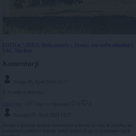
FOTO in VIDEO: Huda nesreča v Pesnici, eno osebo odpeljali v
UKC Maribor
Komentarji
Amigo
05. April 2024 13:17
V Avstriji se pritozite!
Odgovori
Copy to clipboard
0
2
Busybee
05. April 2024 14:27
Amigo ti pa tvoje bedaste komentarje prihrani za sebe še posebej ko
komentiraš zadeve o katerih nimaš pojma ali pa so ti poznane zgolj