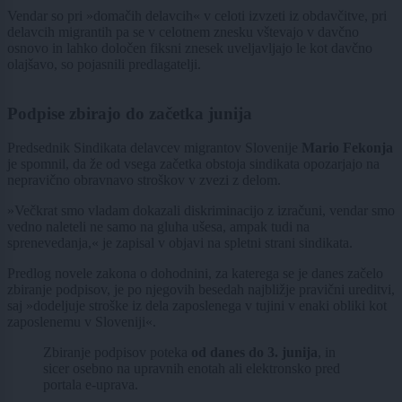
Vendar so pri »domačih delavcih« v celoti izvzeti iz obdavčitve, pri
delavcih migrantih pa se v celotnem znesku vštevajo v davčno
osnovo in lahko določen fiksni znesek uveljavljajo le kot davčno
olajšavo, so pojasnili predlagatelji.
Podpise zbirajo do začetka junija
Predsednik Sindikata delavcev migrantov Slovenije
Mario Fekonja
je spomnil, da že od vsega začetka obstoja sindikata opozarjajo na
nepravično obravnavo stroškov v zvezi z delom.
»Večkrat smo vladam dokazali diskriminacijo z izračuni, vendar smo
vedno naleteli ne samo na gluha ušesa, ampak tudi na
sprenevedanja,« je zapisal v objavi na spletni strani sindikata.
Predlog novele zakona o dohodnini, za katerega se je danes začelo
zbiranje podpisov, je po njegovih besedah najbližje pravični ureditvi,
saj »dodeljuje stroške iz dela zaposlenega v tujini v enaki obliki kot
zaposlenemu v Sloveniji«.
Zbiranje podpisov poteka
od danes do 3. junija
, in
sicer osebno na upravnih enotah ali elektronsko pred
portala e-uprava.