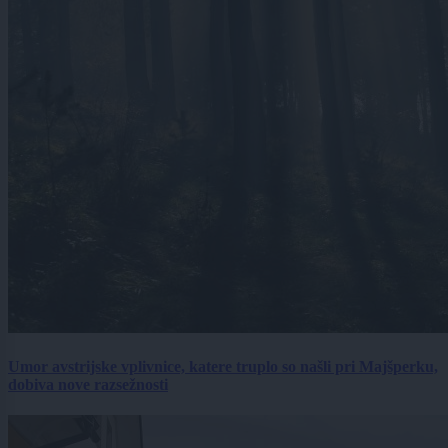
Umor avstrijske vplivnice, katere truplo so našli pri Majšperku,
dobiva nove razsežnosti