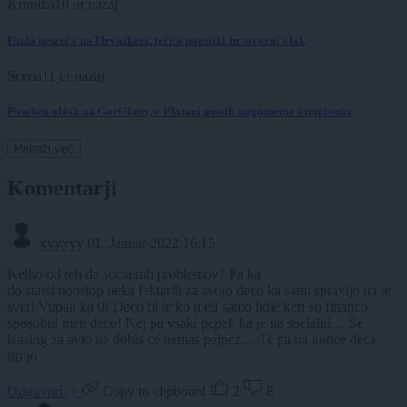
Kronika
10 ur nazaj
Huda nesreča na Hrvaškem, trčila potniški in tovorni vlak
Scena
11 ur nazaj
Poseben obisk na Goričkem, v Platani gostili nogometne šampionke
Prikaži več
Komentarji
yyyyyy
01. Januar 2022 16:15
Kelko od teh de socialnih problemov? Pa ka
do starsi nonstop neka fektarili za svojo deco ka sami spravijo na te
svet! Vupan ka 0! Deco bi lejko meli samo lidje keri so financo
sposobni meti deco! Nej pa vsaki pepek ka je na socialni… Se
leasing za avto ne dobis ce nemas pejnez… Te pa na konce deca
trpijo
Odgovori
Copy to clipboard
2
8