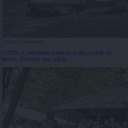
Lokalno
|
3 komentarjev
FOTO: V soboškem mestnem parku podrli več
dreves. Preverili smo, zakaj