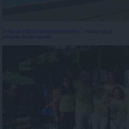
FOTO in VIDEO: Brezplačna osvežitev v Murski Soboti
privabila številne kopalce