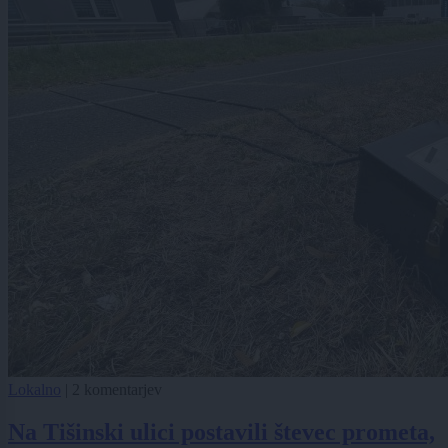
Lokalno
|
2 komentarjev
Na Tišinski ulici postavili števec prometa,