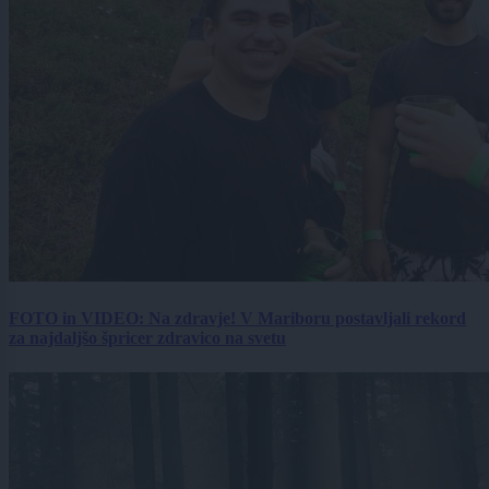
FOTO in VIDEO: Na zdravje! V Mariboru postavljali rekord
za najdaljšo špricer zdravico na svetu