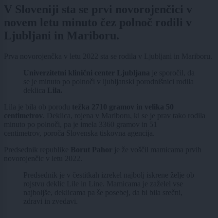
V Sloveniji sta se prvi novorojenčici v
novem letu minuto čez polnoč rodili v
Ljubljani in Mariboru.
Prva novorojenčka v letu 2022 sta se rodila v Ljubljani in Mariboru.
Univerzitetni klinični center Ljubljana
je sporočil, da
se je minuto po polnoči v ljubljanski porodnišnici rodila
deklica
Lila.
Lila je bila ob porodu
težka 2710 gramov in velika 50
centimetrov
. Deklica, rojena v Mariboru, ki se je prav tako rodila
minuto po polnoči, pa je imela 3360 gramov in 51
centimetrov, poroča Slovenska tiskovna agencija.
Predsednik republike
Borut Pahor
je že voščil mamicama prvih
novorojenčic v letu 2022.
Predsednik je v čestitkah izrekel najbolj iskrene želje ob
rojstvu deklic Lile in Line. Mamicama je zaželel vse
najboljše, deklicama pa še posebej, da bi bila srečni,
zdravi in zvedavi.