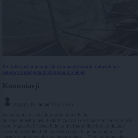
Po uničujočem neurju jih niso pustili samih, dobrodelna
zakonca pomagala družinama iz Zaloga
Komentarji
yyyyyy
01. Januar 2022 16:15
Kelko od teh de socialnih problemov? Pa ka
do starsi nonstop neka fektarili za svojo deco ka sami spravijo na te
svet! Vupan ka 0! Deco bi lejko meli samo lidje keri so financo
sposobni meti deco! Nej pa vsaki pepek ka je na socialni… Se
leasing za avto ne dobis ce nemas pejnez… Te pa na konce deca