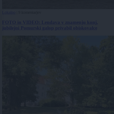
Lokalno
|
9 komentarjev
FOTO in VIDEO: Lendava v znamenju konj,
jubilejni Pomurski galop privabil obiskovalce