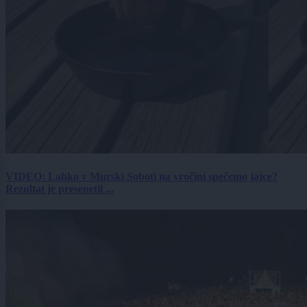
VIDEO: Lahko v Murski Soboti na vročini spečemo jajce?
Rezultat je presenetil ...