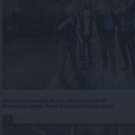
Od Prljavega kazališta do joge v mestnem parku in
Pomurskega galopa, Pomurje čaka pester konec tedna