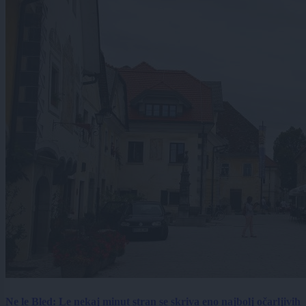
Ne le Bled: Le nekaj minut stran se skriva eno najbolj očarljivih