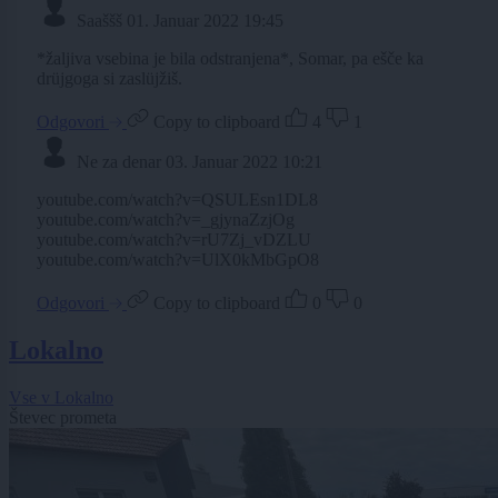
Saaššš
01. Januar 2022 19:45
*žaljiva vsebina je bila odstranjena*, Somar, pa ešče ka
drüjgoga si zaslüjžiš.
Odgovori
Copy to clipboard
4
1
Ne za denar
03. Januar 2022 10:21
youtube.com/watch?v=QSULEsn1DL8
youtube.com/watch?v=_gjynaZzjOg
youtube.com/watch?v=rU7Zj_vDZLU
youtube.com/watch?v=UlX0kMbGpO8
Odgovori
Copy to clipboard
0
0
Lokalno
Vse v Lokalno
Števec prometa