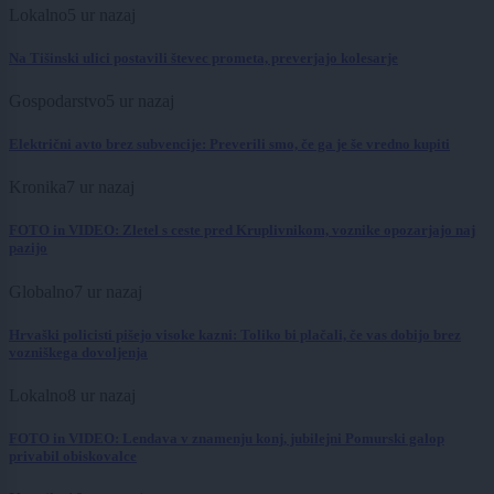
Lokalno
5 ur nazaj
Na Tišinski ulici postavili števec prometa, preverjajo kolesarje
Gospodarstvo
5 ur nazaj
Električni avto brez subvencije: Preverili smo, če ga je še vredno kupiti
Kronika
7 ur nazaj
FOTO in VIDEO: Zletel s ceste pred Kruplivnikom, voznike opozarjajo naj
pazijo
Globalno
7 ur nazaj
Hrvaški policisti pišejo visoke kazni: Toliko bi plačali, če vas dobijo brez
vozniškega dovoljenja
Lokalno
8 ur nazaj
FOTO in VIDEO: Lendava v znamenju konj, jubilejni Pomurski galop
privabil obiskovalce