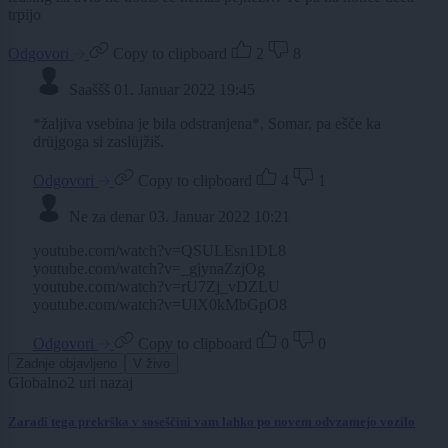
trpijo
Odgovori
Copy to clipboard
2
8
Saaššš
01. Januar 2022 19:45
*žaljiva vsebina je bila odstranjena*, Somar, pa ešče ka
drüjgoga si zaslüjžiš.
Odgovori
Copy to clipboard
4
1
Ne za denar
03. Januar 2022 10:21
youtube.com/watch?v=QSULEsn1DL8
youtube.com/watch?v=_gjynaZzjOg
youtube.com/watch?v=rU7Zj_vDZLU
youtube.com/watch?v=UlX0kMbGpO8
Odgovori
Copy to clipboard
0
0
Zadnje objavljeno
V živo
Globalno
2 uri nazaj
Zaradi tega prekrška v soseščini vam lahko po novem odvzamejo vozilo