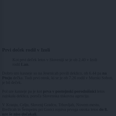
Prvi deček rodil v Izoli
Kot prvi deček letos v Sloveniji se je ob 2.40 v Izoli
rodil
Lan
.
Dobro uro kasneje so na Jesenicah povili deklico, ob 6.44 pa
na
Ptuju
dečka. Tudi prvi otrok, ki se je ob 7.26 rodil v Murski Soboti,
je bil deček.
Pol ure kasneje pa je kot
prva v postojnski porodnišnici
letos
zajokala deklica, poroča Slovenska tiskovna agencija.
V Kranju, Celju, Slovenj Gradcu, Trbovljah, Novem mestu,
Brežicah in Šempetru pri Gorici rojstva prvega otroka letos
do 8.
ure še niso dočakali
.