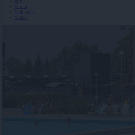
Igre
Forum
Mali oglasi
Malice