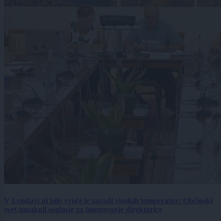
V Lendavi ni bilo vroče le zaradi visokih temperatur: Občinski
svet umaknil soglasje za imenovanje direktorice