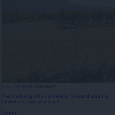
Lokalno
Kronika
|
7 komentarjev
Nenavadna zgodba s podeželja: Kmetu zbalirali in
ukradli dva hektarja otave
Šport