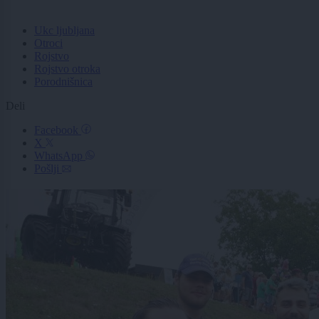
Ukc ljubljana
Otroci
Rojstvo
Rojstvo otroka
Porodnišnica
Deli
Facebook
X
WhatsApp
Pošlji