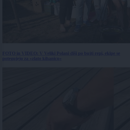
FOTO in VIDEO: V Veliki Polani diši po bujti repi, ekipe se
potegujejo za »zlato kihanico«