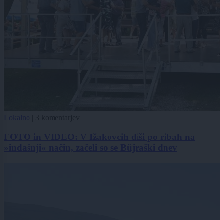
Lokalno
|
3 komentarjev
FOTO in VIDEO: V Ižakovcih diši po ribah na
»indašnji« način, začeli so se Büjraški dnev