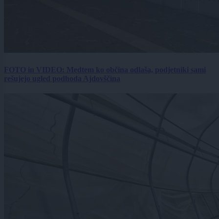
FOTO in VIDEO: Medtem ko občina odlaša, podjetniki sami
rešujejo ugled podhoda Ajdovščina