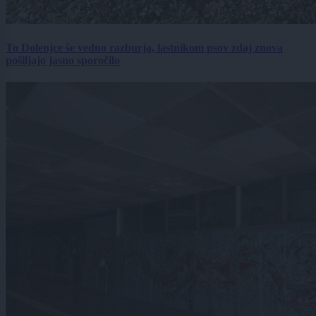
To Dolenjce še vedno razburja, lastnikom psov zdaj znova
pošiljajo jasno sporočilo