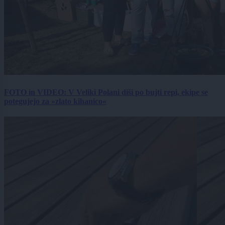
FOTO in VIDEO: V Veliki Polani diši po bujti repi, ekipe se
potegujejo za »zlato kihanico«