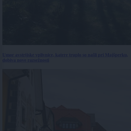
Umor avstrijske vplivnice, katere truplo so našli pri Majšperku,
dobiva nove razsežnosti