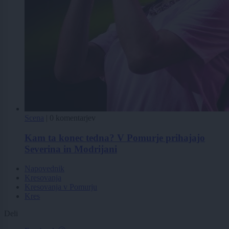
Scena
|
0 komentarjev
Kam ta konec tedna? V Pomurje prihajajo
Severina in Modrijani
Napovednik
Kresovanja
Kresovanja v Pomurju
Kres
Deli