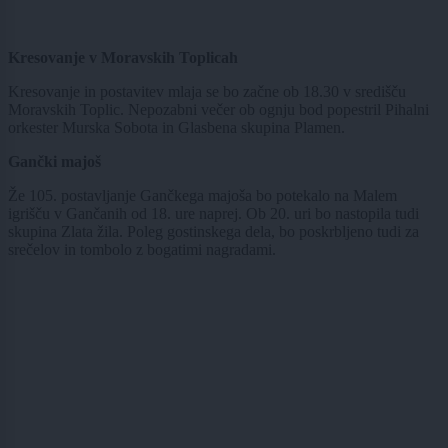
Kresovanje v Moravskih Toplicah
Kresovanje in postavitev mlaja se bo začne ob 18.30 v središču
Moravskih Toplic. Nepozabni večer ob ognju bod popestril Pihalni
orkester Murska Sobota in Glasbena skupina Plamen.
Gančki majoš
Že 105. postavljanje Gančkega majoša bo potekalo na Malem
igrišču v Gančanih od 18. ure naprej. Ob 20. uri bo nastopila tudi
skupina Zlata žila. Poleg gostinskega dela, bo poskrbljeno tudi za
srečelov in tombolo z bogatimi nagradami.