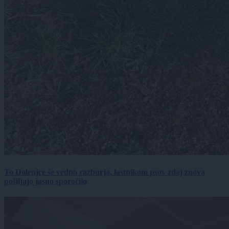
To Dolenjce še vedno razburja, lastnikom psov zdaj znova
pošiljajo jasno sporočilo