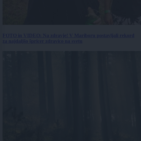
FOTO in VIDEO: Na zdravje! V Mariboru postavljali rekord
za najdaljšo špricer zdravico na svetu