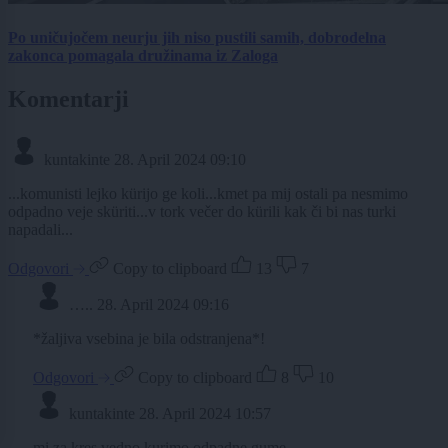
Po uničujočem neurju jih niso pustili samih, dobrodelna
zakonca pomagala družinama iz Zaloga
Komentarji
kuntakinte
28. April 2024 09:10
...komunisti lejko kürijo ge koli...kmet pa mij ostali pa nesmimo
odpadno veje sküriti...v tork večer do kürili kak či bi nas turki
napadali...
Odgovori
Copy to clipboard
13
7
…..
28. April 2024 09:16
*žaljiva vsebina je bila odstranjena*!
Odgovori
Copy to clipboard
8
10
kuntakinte
28. April 2024 10:57
mi za kres vedno kurimo odpadne gume