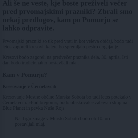
Ali še ne veste, kje boste preživeli večer
pred prvomajskimi prazniki? Zbrali smo
nekaj predlogov, kam po Pomurju se
lahko odpravite.
Prvomajski prazniki so tik pred vrati in kot veleva običaj, bodo tudi
letos zagoreli kresovi, katera bo spremljalo pestro dogajanje.
Kresovi bodo zagoreli na predvečer praznika dela, 30. aprila. Isti
dan bodo tradicionalno postavljali mlaj.
Kam v Pomurju?
Kresovanje v Černelavcih
Kresovanje Mestne občine Murska Sobota bo tudi letos potekalo v
Černelavcih. »Pod bregom«, bodo obiskovalce zabavali skupina
Blue Planet in pevka Nuša Rojs.
Na Trgu zmage v Murski Soboto bodo ob 10. uri
postavljali mlaj.