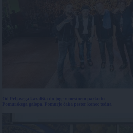
Od Prljavega kazališta do joge v mestnem parku in
Pomurskega galopa, Pomurje čaka pester konec tedna