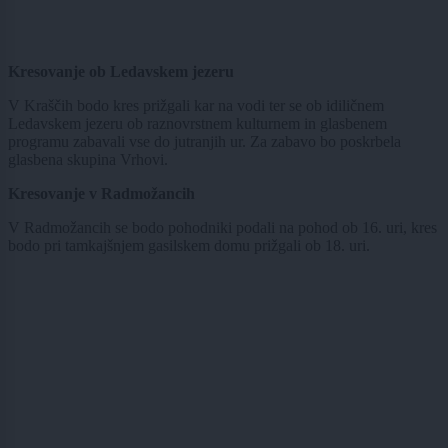
Kresovanje ob Ledavskem jezeru
V Kraščih bodo kres prižgali kar na vodi ter se ob idiličnem
Ledavskem jezeru ob raznovrstnem kulturnem in glasbenem
programu zabavali vse do jutranjih ur. Za zabavo bo poskrbela
glasbena skupina Vrhovi.
Kresovanje v Radmožancih
V Radmožancih se bodo pohodniki podali na pohod ob 16. uri, kres
bodo pri tamkajšnjem gasilskem domu prižgali ob 18. uri.