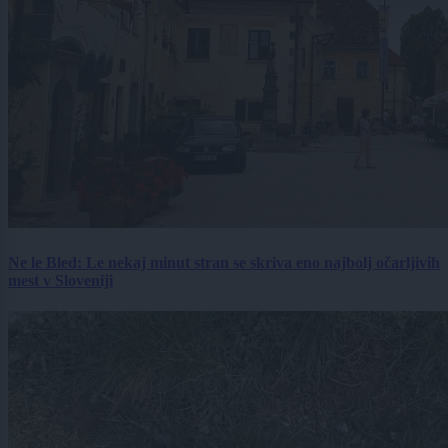
Ne le Bled: Le nekaj minut stran se skriva eno najbolj očarljivih
mest v Sloveniji