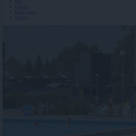
Igre
Forum
Mali oglasi
Malice