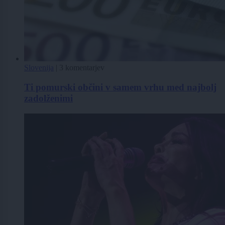
Slovenija
|
3 komentarjev
Ti pomurski občini v samem vrhu med najbolj
zadolženimi