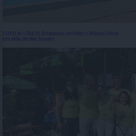
FOTO in VIDEO: Brezplačna osvežitev v Murski Soboti
privabila številne kopalce