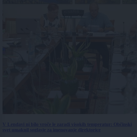
V Lendavi ni bilo vroče le zaradi visokih temperatur: Občinski
svet umaknil soglasje za imenovanje direktorice