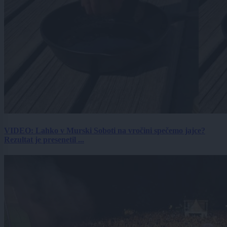
VIDEO: Lahko v Murski Soboti na vročini spečemo jajce?
Rezultat je presenetil ...