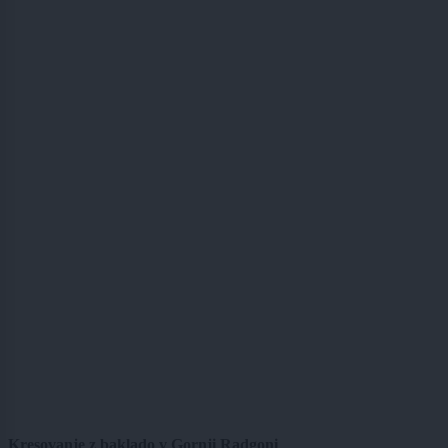
Kresovanje z baklado v Gornji Radgoni