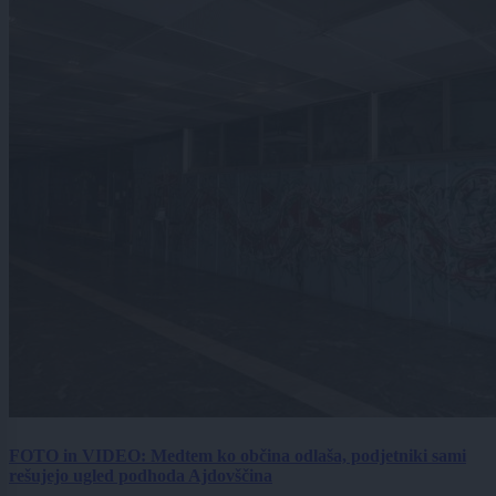
FOTO in VIDEO: Medtem ko občina odlaša, podjetniki sami
rešujejo ugled podhoda Ajdovščina