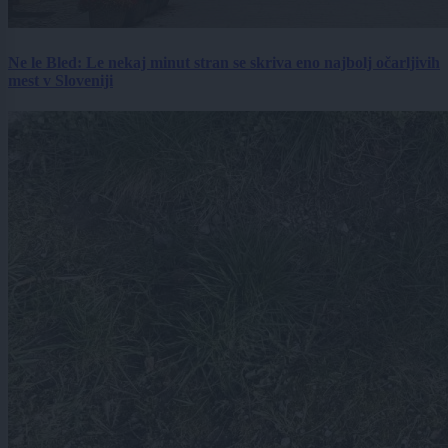
Ne le Bled: Le nekaj minut stran se skriva eno najbolj očarljivih
mest v Sloveniji