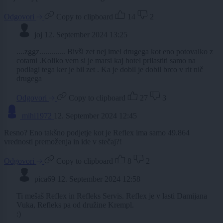
Odgovori
Copy to clipboard
14
2
joj
12. September 2024 13:25
....zggz............. Bivši zet nej imel drugega kot eno potovalko z
cotami .Koliko vem si je marsi kaj hotel prilastiti samo na
podlagi tega ker je bil zet . Ka je dobil je dobil brco v rit nič
drugega
Odgovori
Copy to clipboard
27
3
mihi1972
12. September 2024 12:45
Resno? Eno takšno podjetje kot je Reflex ima samo 49.864
vrednosti premoženja in ide v stečaj?!
Odgovori
Copy to clipboard
8
2
pica69
12. September 2024 12:58
Ti mešaš Reflex in Refleks Servis. Reflex je v lasti Damijana
Vuka, Refleks pa od družine Krempl.
:)