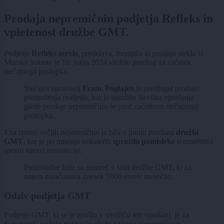
Prodaja nepremičnin podjetja Refleks in
vpletenost družbe GMT.
Podjetje
Refleks servis
, predelava, montaža in prodaja stekla iz
Murske Sobote je 10. julija 2024 vložilo predlog za začetek
stečajnega postopka.
Stečajni upravitelj
Franc Poglajen
je predlagal prodajo
premoženja podjetja, kar je sprožilo številna vprašanja
glede prodaje nepremičnin še pred začetkom stečajnega
postopka.
Ena izmed večjih nepremičnin je bila v juniju prodana
družbi
GMT
, kar je po mnenju nekaterih
sprožilo pomisleke
o morebitni
sporni naravi transakcije.
Proizvodne hale so namreč v lasti družbe GMT, ki za
najem zaračunava znesek 5000 evrov mesečno.
Odziv podjetja GMT
Podjetje GMT, ki se je znašlo v središču teh vprašanj, je za
Sobotainfo
podalo pojasnilo glede nakupa nepremičnine.