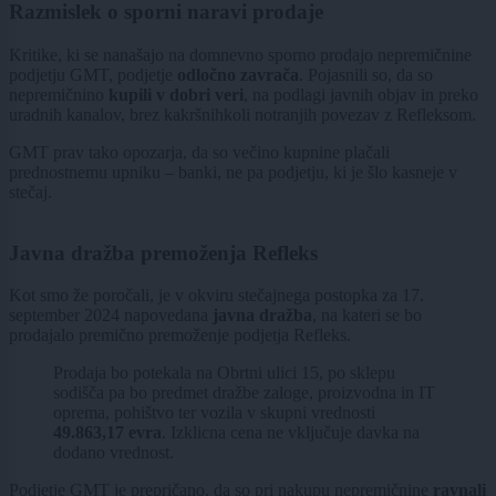
Razmislek o sporni naravi prodaje
Kritike, ki se nanašajo na domnevno sporno prodajo nepremičnine
podjetju GMT, podjetje
odločno zavrača
. Pojasnili so, da so
nepremičnino
kupili v dobri veri
, na podlagi javnih objav in preko
uradnih kanalov, brez kakršnihkoli notranjih povezav z Refleksom.
GMT prav tako opozarja, da so večino kupnine plačali
prednostnemu upniku – banki, ne pa podjetju, ki je šlo kasneje v
stečaj.
Javna dražba premoženja Refleks
Kot smo že poročali, je v okviru stečajnega postopka za 17.
september 2024 napovedana
javna dražba
, na kateri se bo
prodajalo premično premoženje podjetja Refleks.
Prodaja bo potekala na Obrtni ulici 15, po sklepu
sodišča pa bo predmet dražbe zaloge, proizvodna in IT
oprema, pohištvo ter vozila v skupni vrednosti
49.863,17 evra
. Izklicna cena ne vključuje davka na
dodano vrednost.
Podjetje GMT je prepričano, da so pri nakupu nepremičnine
ravnali