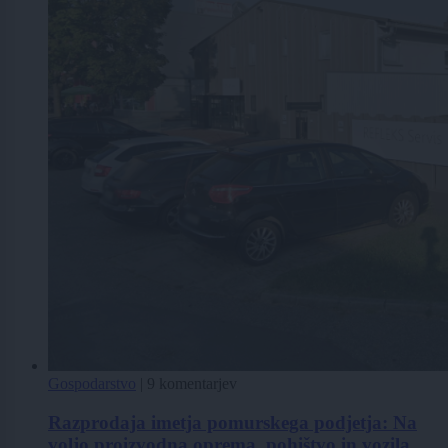
Gospodarstvo
|
9 komentarjev
Razprodaja imetja pomurskega podjetja: Na
voljo proizvodna oprema, pohištvo in vozila