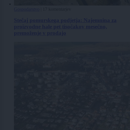
Gospodarstvo
|
17 komentarjev
Stečaj pomurskega podjetja: Najemnina za
proizvodne hale pet tisočakov mesečno,
premoženje v prodajo