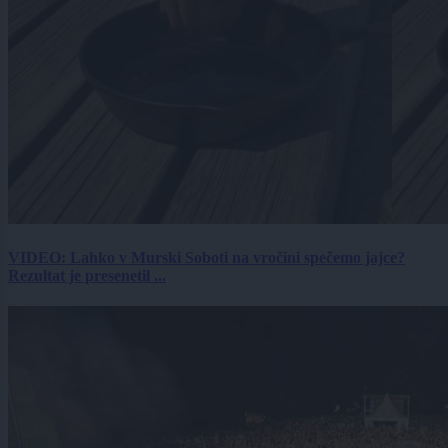
VIDEO: Lahko v Murski Soboti na vročini spečemo jajce?
Rezultat je presenetil ...