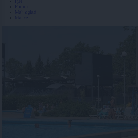
Igre
Forum
Mali oglasi
Malice