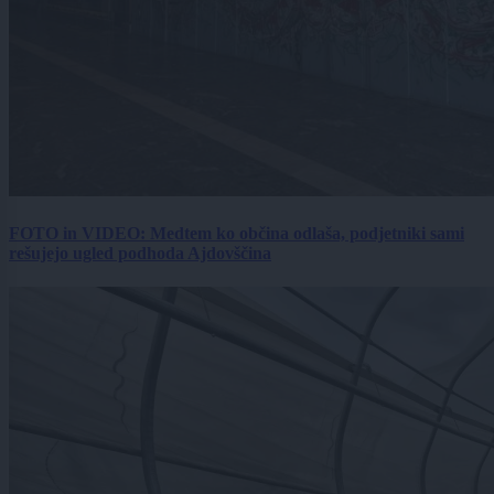
FOTO in VIDEO: Medtem ko občina odlaša, podjetniki sami
rešujejo ugled podhoda Ajdovščina