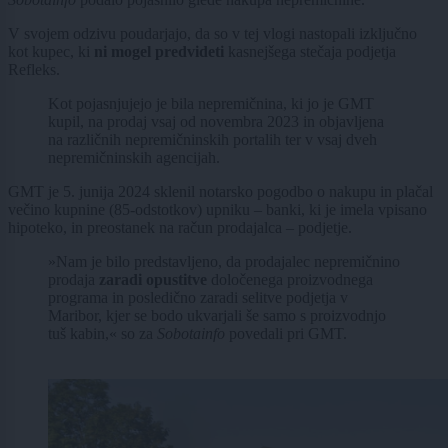
V svojem odzivu poudarjajo, da so v tej vlogi nastopali izključno
kot kupec, ki
ni mogel predvideti
kasnejšega stečaja podjetja
Refleks.
Kot pojasnjujejo je bila nepremičnina, ki jo je GMT
kupil, na prodaj vsaj od novembra 2023 in objavljena
na različnih nepremičninskih portalih ter v vsaj dveh
nepremičninskih agencijah.
GMT je 5. junija 2024 sklenil notarsko pogodbo o nakupu in plačal
večino kupnine (85-odstotkov) upniku – banki, ki je imela vpisano
hipoteko, in preostanek na račun prodajalca – podjetje.
»Nam je bilo predstavljeno, da prodajalec nepremičnino
prodaja
zaradi opustitve
določenega proizvodnega
programa in posledično zaradi selitve podjetja v
Maribor, kjer se bodo ukvarjali še samo s proizvodnjo
tuš kabin,« so za
Sobotainfo
povedali pri GMT.