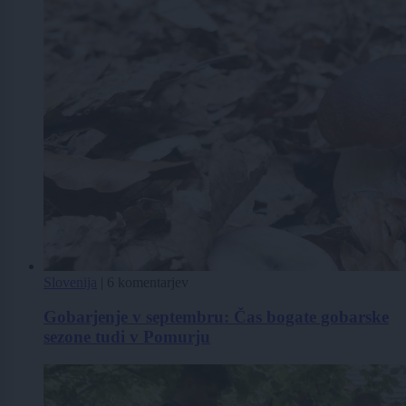
Slovenija
|
6 komentarjev
Gobarjenje v septembru: Čas bogate gobarske
sezone tudi v Pomurju