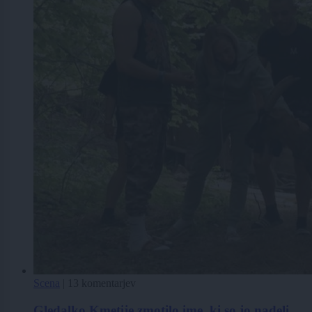
Scena
|
13 komentarjev
Gledalko Kmetije zmotilo ime, ki so jo nadeli