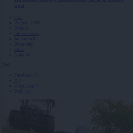
kozi
Gmt
Podjetje GMT
Refleks
refleks servis
Javna dražba
Preprodaja
Stečaj
Najemnina
Deli
Facebook
X
WhatsApp
Pošlji