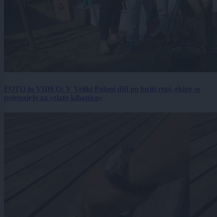
FOTO in VIDEO: V Veliki Polani diši po bujti repi, ekipe se
potegujejo za »zlato kihanico«