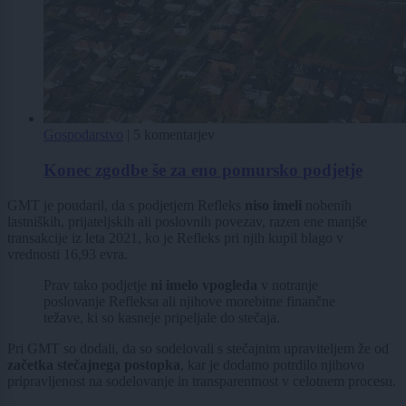
Gospodarstvo
|
5 komentarjev
Konec zgodbe še za eno pomursko podjetje
GMT je poudaril, da s podjetjem Refleks
niso imeli
nobenih
lastniških, prijateljskih ali poslovnih povezav, razen ene manjše
transakcije iz leta 2021, ko je Refleks pri njih kupil blago v
vrednosti 16,93 evra.
Prav tako podjetje
ni imelo vpogleda
v notranje
poslovanje Refleksa ali njihove morebitne finančne
težave, ki so kasneje pripeljale do stečaja.
Pri GMT so dodali, da so sodelovali s stečajnim upraviteljem že od
začetka stečajnega postopka
, kar je dodatno potrdilo njihovo
pripravljenost na sodelovanje in transparentnost v celotnem procesu.