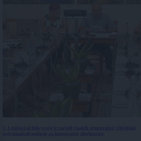
V Lendavi ni bilo vroče le zaradi visokih temperatur: Občinski
svet umaknil soglasje za imenovanje direktorice