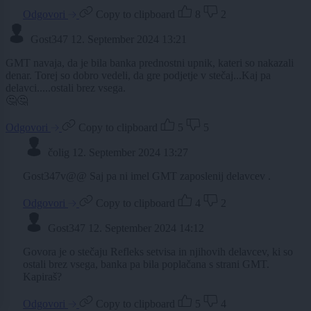
Odgovori
Copy to clipboard
8
2
Gost347
12. September 2024 13:21
GMT navaja, da je bila banka prednostni upnik, kateri so nakazali
denar. Torej so dobro vedeli, da gre podjetje v stečaj...Kaj pa
delavci.....ostali brez vsega.
🤔🤔
Odgovori
Copy to clipboard
5
5
čolig
12. September 2024 13:27
Gost347v@@ Saj pa ni imel GMT zaposlenij delavcev .
Odgovori
Copy to clipboard
4
2
Gost347
12. September 2024 14:12
Govora je o stečaju Refleks setvisa in njihovih delavcev, ki so
ostali brez vsega, banka pa bila poplačana s strani GMT.
Kapiraš?
Odgovori
Copy to clipboard
5
4