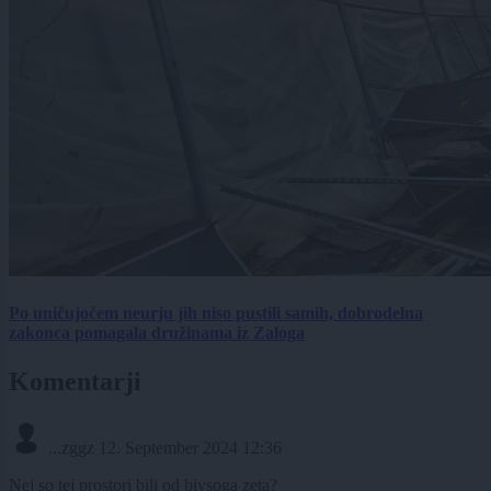
Po uničujočem neurju jih niso pustili samih, dobrodelna
zakonca pomagala družinama iz Zaloga
Komentarji
...zggz
12. September 2024 12:36
Nej so tej prostori bili od bivsoga zeta?