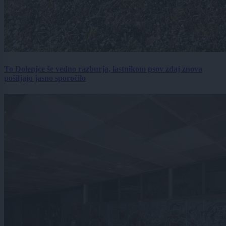
To Dolenjce še vedno razburja, lastnikom psov zdaj znova
pošiljajo jasno sporočilo