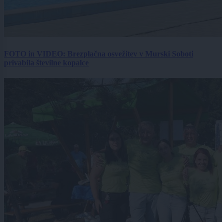
FOTO in VIDEO: Brezplačna osvežitev v Murski Soboti
privabila številne kopalce