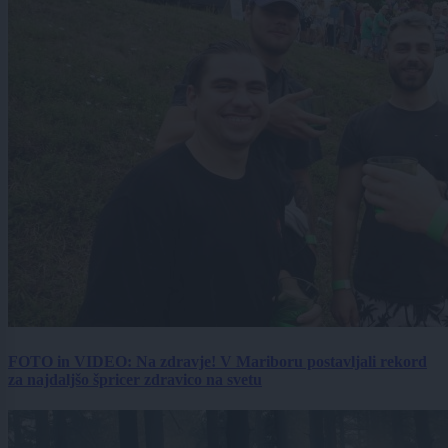
FOTO in VIDEO: Na zdravje! V Mariboru postavljali rekord
za najdaljšo špricer zdravico na svetu