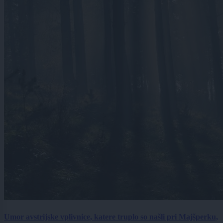
Umor avstrijske vplivnice, katere truplo so našli pri Majšperku,