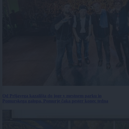
Od Prljavega kazališta do joge v mestnem parku in
Pomurskega galopa, Pomurje čaka pester konec tedna