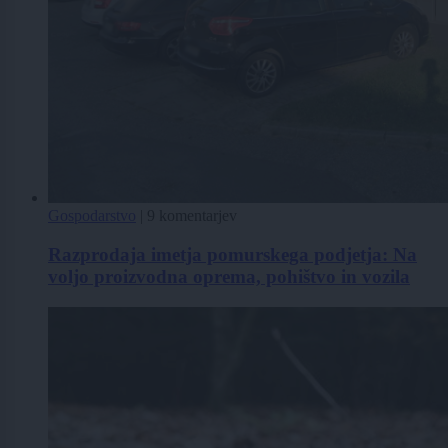
Gospodarstvo
|
9 komentarjev
Razprodaja imetja pomurskega podjetja: Na
voljo proizvodna oprema, pohištvo in vozila