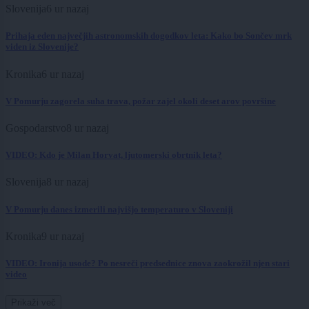
Slovenija
6 ur nazaj
Prihaja eden največjih astronomskih dogodkov leta: Kako bo Sončev mrk
viden iz Slovenije?
Kronika
6 ur nazaj
V Pomurju zagorela suha trava, požar zajel okoli deset arov površine
Gospodarstvo
8 ur nazaj
VIDEO: Kdo je Milan Horvat, ljutomerski obrtnik leta?
Slovenija
8 ur nazaj
V Pomurju danes izmerili najvišjo temperaturo v Sloveniji
Kronika
9 ur nazaj
VIDEO: Ironija usode? Po nesreči predsednice znova zaokrožil njen stari
video
Prikaži več