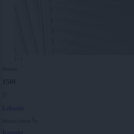
1 / 1
Prodam
150€
Lokacija
Murska Sobota
Kontakt