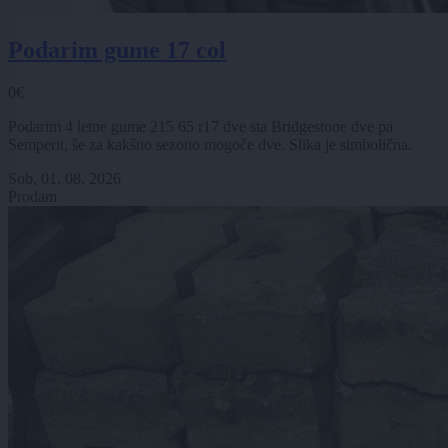
Podarim gume 17 col
0€
Podarim 4 letne gume 215 65 r17 dve sta Bridgestone dve pa
Semperit, še za kakšno sezono mogoče dve. Slika je simbolična.
Sob, 01. 08. 2026
Prodam