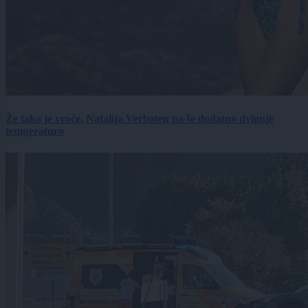
Že tako je vroče, Natalija Verboten pa še dodatno dviguje
temperaturo