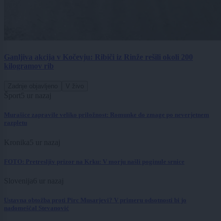
Ganljiva akcija v Kočevju: Ribiči iz Rinže rešili okoli 200
kilogramov rib
Zadnje objavljeno
V živo
Šport
5 ur nazaj
Murašice zapravile veliko priložnost: Romunke do zmage po neverjetnem
razpletu
Kronika
5 ur nazaj
FOTO: Pretresljiv prizor na Krku: V morju našli poginule srnice
Slovenija
6 ur nazaj
Ustavna obtožba proti Pirc Musarjevi? V primeru odsotnosti bi jo
nadomeščal Stevanović