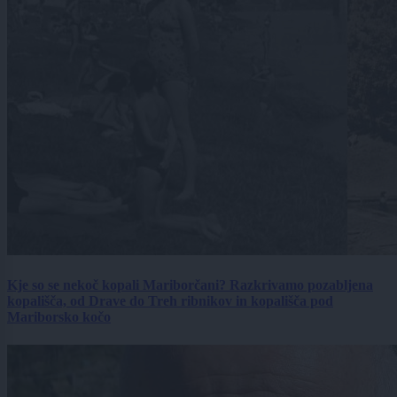
Kje so se nekoč kopali Mariborčani? Razkrivamo pozabljena
kopališča, od Drave do Treh ribnikov in kopališča pod
Mariborsko kočo