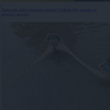
Kolesarja zbil avtomobil avtošole? Policija išče voznika in
očividca nesreče