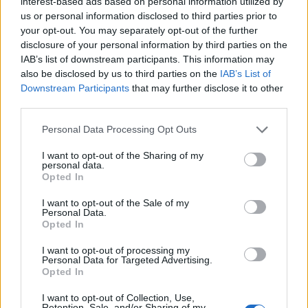
interest-based ads based on personal information utilized by
us or personal information disclosed to third parties prior to
your opt-out. You may separately opt-out of the further
disclosure of your personal information by third parties on the
IAB’s list of downstream participants. This information may
also be disclosed by us to third parties on the
IAB’s List of
Lokalno
|
30 komentarjev
Downstream Participants
that may further disclose it to other
V Veliki Polani predstavili program
third parties.
državne slovesnosti, »Prekmurski svétek«
Please note that this website/app uses one or more Google
Personal Data Processing Opt Outs
prinaša celodnevno dogajanje
services and may gather and store information including but
not limited to your visit or usage behaviour. You may click to
I want to opt-out of the Sharing of my
personal data.
grant or deny consent to Google and its third-party tags to
Opted In
use your data for below specified purposes in below Google
consent section.
I want to opt-out of the Sale of my
Personal Data.
Opted In
I want to opt-out of processing my
Personal Data for Targeted Advertising.
Opted In
Prijavi se na cajtng
I want to opt-out of Collection, Use,
Retention, Sale, and/or Sharing of my