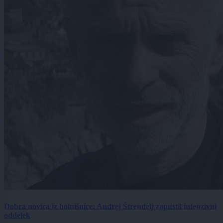
Dobra novica iz bolnišnice: Andrej Štremfelj zapustil intenzivni
oddelek