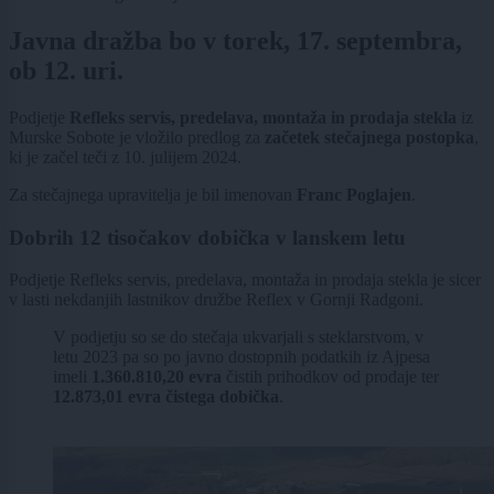
Javna dražba bo v torek, 17. septembra,
ob 12. uri.
Podjetje
Refleks servis, predelava, montaža in prodaja stekla
iz
Murske Sobote je vložilo predlog za
začetek stečajnega postopka
,
ki je začel teči z 10. julijem 2024.
Za stečajnega upravitelja je bil imenovan
Franc Poglajen
.
Dobrih 12 tisočakov dobička v lanskem letu
Podjetje Refleks servis, predelava, montaža in prodaja stekla je sicer
v lasti nekdanjih lastnikov družbe Reflex v Gornji Radgoni.
V podjetju so se do stečaja ukvarjali s steklarstvom, v
letu 2023 pa so po javno dostopnih podatkih iz Ajpesa
imeli
1.360.810,20 evra
čistih prihodkov od prodaje ter
12.873,01 evra čistega dobička
.