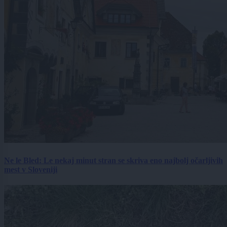
Ne le Bled: Le nekaj minut stran se skriva eno najbolj očarljivih
mest v Sloveniji