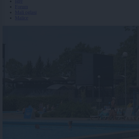
Igre
Forum
Mali oglasi
Malice