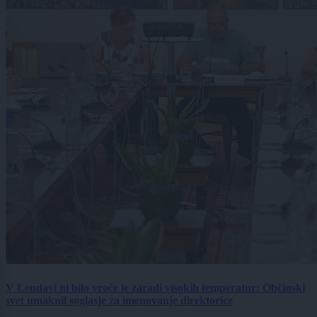
V Lendavi ni bilo vroče le zaradi visokih temperatur: Občinski
svet umaknil soglasje za imenovanje direktorice