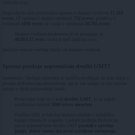
2699,66 evra.
Naprodaj bo tudi proizvodna oprema v skupni vrednosti
12.110
evrov
, IT oprema v skupni vrednosti
732 evrov
, pohištvo v
vrednosti
1098 evrov
in vozila v vrednosti
20.785 evrov
.
Skupna vrednost predmetov, ki se prodajajo, je
49.863,17 evra
, enaka je tudi izklicna cena.
Izklicna cena ne vsebuje davka na dodano vrednost.
Sporna prodaja nepremičnin družbi GMT?
Spomnimo. Stečajni upravitelj je sodišču predlagal, da izda sklep o
prodaji dolžnikovega premoženja, saj se vse zaloge in vsa oprema
nahaja v štirih proizvodnih halah.
Proizvodne hale so v lasti
družbe GMT
, ki za najem
zaračunava znesek
5000 evrov mesečno
.
Družba GMT je bila kot lastnica objekta v zemljiško
knjigo vpisana 8. avgusta. Lastniki podjetja Refleks pa
naj bi nepremičnine družbi GMT
prodali v začetku
junija
,
dober mesec dni pred začetkom stečajnega