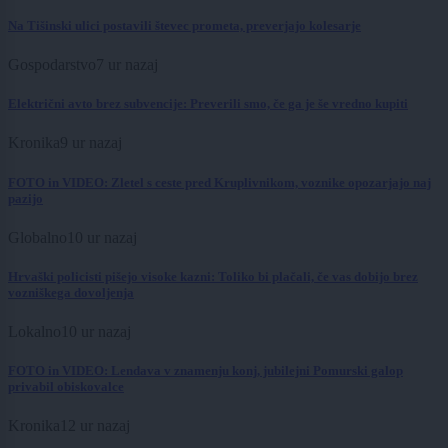
Na Tišinski ulici postavili števec prometa, preverjajo kolesarje
Gospodarstvo
7 ur nazaj
Električni avto brez subvencije: Preverili smo, če ga je še vredno kupiti
Kronika
9 ur nazaj
FOTO in VIDEO: Zletel s ceste pred Kruplivnikom, voznike opozarjajo naj
pazijo
Globalno
10 ur nazaj
Hrvaški policisti pišejo visoke kazni: Toliko bi plačali, če vas dobijo brez
vozniškega dovoljenja
Lokalno
10 ur nazaj
FOTO in VIDEO: Lendava v znamenju konj, jubilejni Pomurski galop
privabil obiskovalce
Kronika
12 ur nazaj