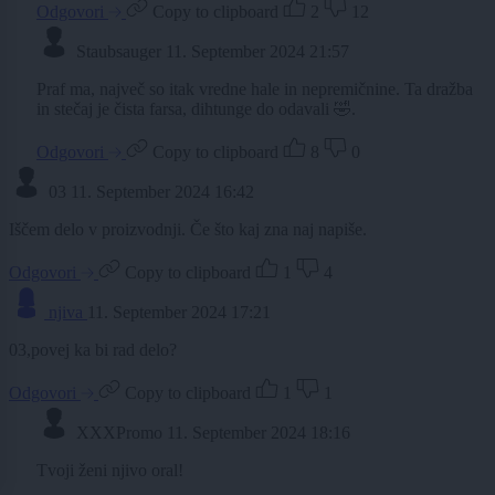
Odgovori
Copy to clipboard
2
12
Staubsauger
11. September 2024 21:57
Praf ma, največ so itak vredne hale in nepremičnine. Ta dražba
in stečaj je čista farsa, dihtunge do odavali 🤣.
Odgovori
Copy to clipboard
8
0
03
11. September 2024 16:42
Iščem delo v proizvodnji. Če što kaj zna naj napiše.
Odgovori
Copy to clipboard
1
4
njiva
11. September 2024 17:21
03,povej ka bi rad delo?
Odgovori
Copy to clipboard
1
1
XXXPromo
11. September 2024 18:16
Tvoji ženi njivo oral!