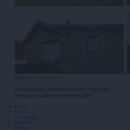
Slovenija
|
2 komentarjev
Ne zamudite! Spletne dražbe v Pomurju
ponujajo zanimive nepremičnine
Refleks
Stečaj
Javna dražba
Premičnine
Prodaja