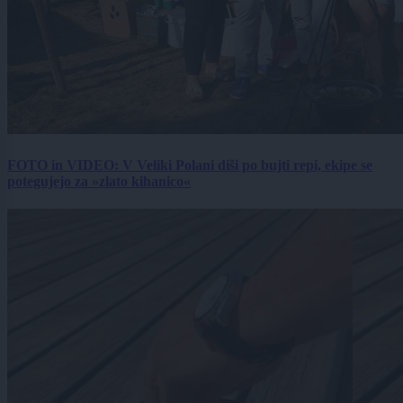
FOTO in VIDEO: V Veliki Polani diši po bujti repi, ekipe se
potegujejo za »zlato kihanico«