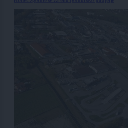
Konec zgodbe še za eno pomursko podjetje