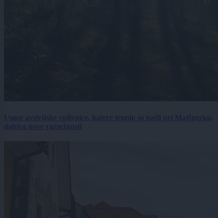
Umor avstrijske vplivnice, katere truplo so našli pri Majšperku,
dobiva nove razsežnosti