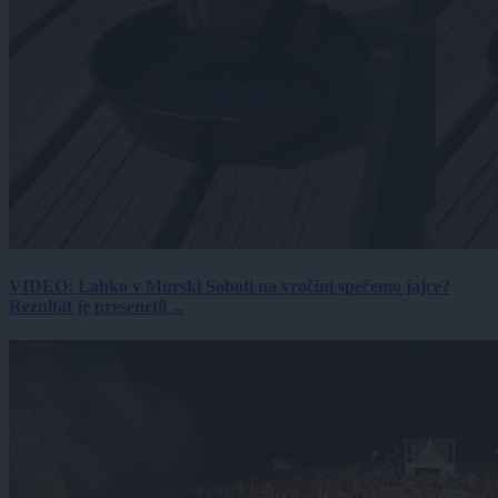
VIDEO: Lahko v Murski Soboti na vročini spečemo jajce?
Rezultat je presenetil ...