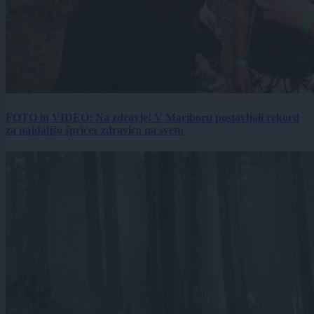
FOTO in VIDEO: Na zdravje! V Mariboru postavljali rekord
za najdaljšo špricer zdravico na svetu