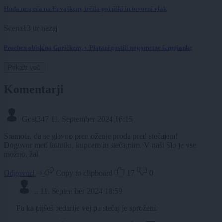
Huda nesreča na Hrvaškem, trčila potniški in tovorni vlak
Scena
13 ur nazaj
Poseben obisk na Goričkem, v Platani gostili nogometne šampionke
Prikaži več
Komentarji
Gost347
11. September 2024 16:15
Sramota, da se glavno premoženje proda pred stečajem!
Dogovor med lastniki, kupcem in stečajnim. V naši Slo je vse
možno, žal
Odgovori
Copy to clipboard
17
0
.,
11. September 2024 18:59
Pa ka pijšeš bedarije vej pa stečaj je sproženi.