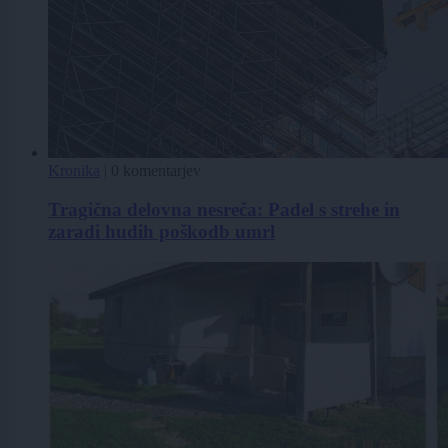
Kronika
|
0 komentarjev
Tragična delovna nesreča: Padel s strehe in
zaradi hudih poškodb umrl