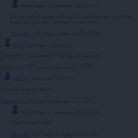
Staubsauger
11. September 2024 21:57
Praf ma, največ so itak vredne hale in nepremičnine. Ta dražba
in stečaj je čista farsa, dihtunge do odavali 🤣.
Odgovori
Copy to clipboard
8
0
03
11. September 2024 16:42
Iščem delo v proizvodnji. Če što kaj zna naj napiše.
Odgovori
Copy to clipboard
1
4
njiva
11. September 2024 17:21
03,povej ka bi rad delo?
Odgovori
Copy to clipboard
1
1
XXXPromo
11. September 2024 18:16
Tvoji ženi njivo oral!
Odgovori
Copy to clipboard
5
1