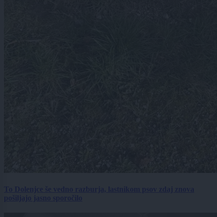
To Dolenjce še vedno razburja, lastnikom psov zdaj znova
pošiljajo jasno sporočilo