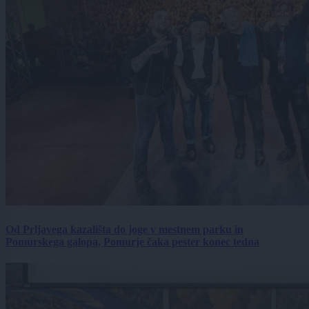
Od Prljavega kazališta do joge v mestnem parku in
Pomurskega galopa, Pomurje čaka pester konec tedna