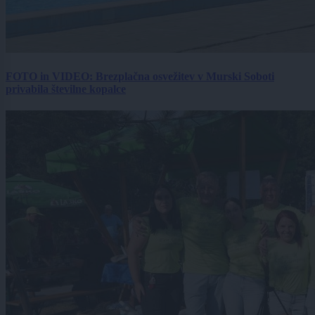
FOTO in VIDEO: Brezplačna osvežitev v Murski Soboti
privabila številne kopalce