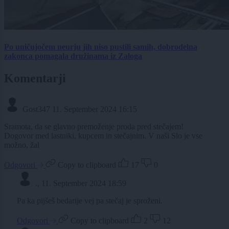
Po uničujočem neurju jih niso pustili samih, dobrodelna
zakonca pomagala družinama iz Zaloga
Komentarji
Gost347
11. September 2024 16:15
Sramota, da se glavno premoženje proda pred stečajem!
Dogovor med lastniki, kupcem in stečajnim. V naši Slo je vse
možno, žal
Odgovori
Copy to clipboard
17
0
.,
11. September 2024 18:59
Pa ka pijšeš bedarije vej pa stečaj je sproženi.
Odgovori
Copy to clipboard
2
12