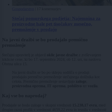
Gospodarstvo
|
17 komentarjev
Stečaj pomurskega podjetja: Najemnina za
proizvodne hale pet tisočakov mesečno,
premoženje v prodajo
Na javni dražbi se bo prodajalo premično
premoženje
Stečajni upravitelj je objavil
oklic javne dražbe
z zviševanjem
izklicne cene, ki bo 17. septembra 2024, ob 12. uri, na naslovu
Obrtna ulica 15.
Na javni dražbi se bo po sklepu sodišča o prodaji
prodajalo premično premoženje stečajnega dolžnika kot
celota. Premično premoženje sestavljajo
zaloge
,
proizvodna oprema
,
IT oprema
,
pohištvo
ter
vozila
.
Kaj vse bo naprodaj?
Prodajale se bodo zaloge v skupni vrednosti
15.238,17 evra
, med
drugim razni profili v vrednosti 4659,22 evra in tesnila v vrednosti