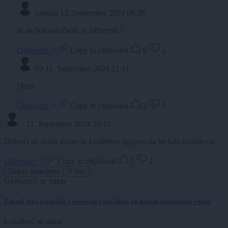
captain
12. September 2024 08:38
Je ne boš razočaral, je zahtevna ?
Odgovori
Copy to clipboard
0
2
03
11. September 2024 21:11
Deco
Odgovori
Copy to clipboard
2
3
.
11. September 2024 20:19
Delavci so delali dobro in kvalitetno upajmo da bo kdo nadaljeval.
Odgovori
Copy to clipboard
7
1
Zadnje objavljeno
V živo
Globalno
5 ur nazaj
Zaradi tega prekrška v soseščini vam lahko po novem odvzamejo vozilo
Lokalno
7 ur nazaj