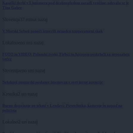
Kasaški derbi v Ljutomeru pod drobnogledom zaradi vročine, odzvala se je
Tina Gaber
Slovenija
37 minut nazaj
V Murski Soboti ponoči izmerili nenaden temperaturni skok
Lokalno
eno uro nazaj
FOTO in VIDEO: Polanski zvoki, Firbci in Agropop poskrbeli za nepozaben
večer
Slovenija
eno uro nazaj
Nekdanji pomurski poslanec imenovan v svet javne agencije
Kronika
2 uri nazaj
Burno dogajanje po tekmi v Lendavi: Pirotehnika, kamenje in napad na
policista
Lokalno
2 uri nazaj