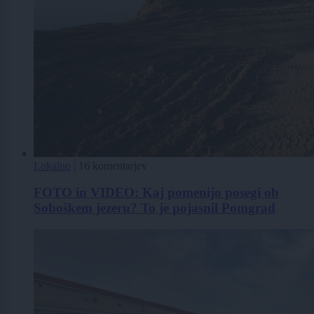
Lokalno
|
16 komentarjev
FOTO in VIDEO: Kaj pomenijo posegi ob
Soboškem jezeru? To je pojasnil Pomgrad