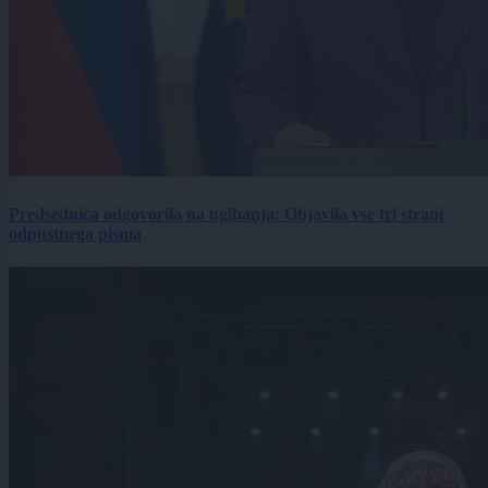
Predsednica odgovorila na ugibanja: Objavila vse tri strani
odpustnega pisma