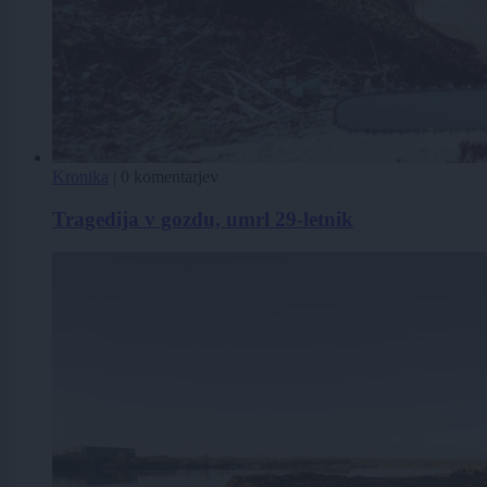
Kronika
|
0 komentarjev
Tragedija v gozdu, umrl 29-letnik