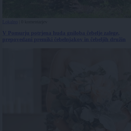
Lokalno
|
0 komentarjev
V Pomurju potrjena huda gniloba čebelje zalege,
prepovedani premiki čebelnjakov in čebeljih družin