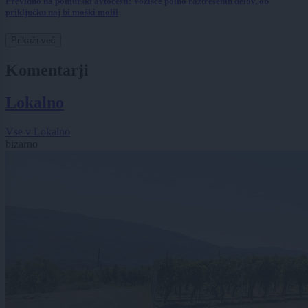
Previdno na pomurski avtocesti: Vozišče polno raztresenih delov, ob
priključku naj bi moški molil
Prikaži več
Komentarji
Lokalno
Vse v Lokalno
bizarno