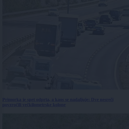
Primorka je spet odprta, a kaos se nadaljuje: Dve nesreči
povzročili večkilometrske kolone