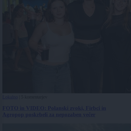
Lokalno
|
5 komentarjev
FOTO in VIDEO: Polanski zvoki, Firbci in
Agropop poskrbeli za nepozaben večer