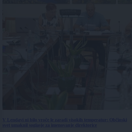
V Lendavi ni bilo vroče le zaradi visokih temperatur: Občinski
svet umaknil soglasje za imenovanje direktorice