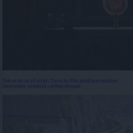
Tole ne bo za oči otrok: Nocoj bo Ptuj gostil provokativni
Queernight, najmlajši vabljeni drugam