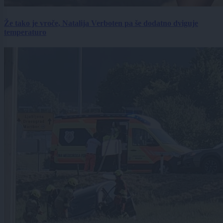
Že tako je vroče, Natalija Verboten pa še dodatno dviguje
temperaturo