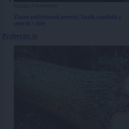
Kronika
|
0 komentarjev
Znane podrobnosti nesreče: Vozilo zapeljalo s
ceste in v hišo
Preberite še