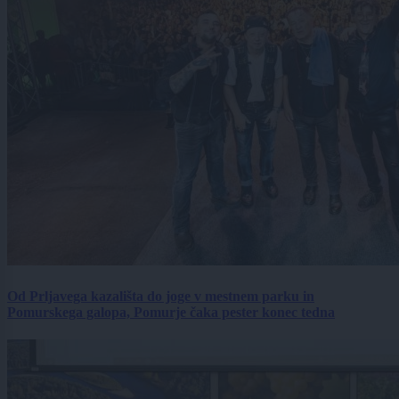
Od Prljavega kazališta do joge v mestnem parku in
Pomurskega galopa, Pomurje čaka pester konec tedna