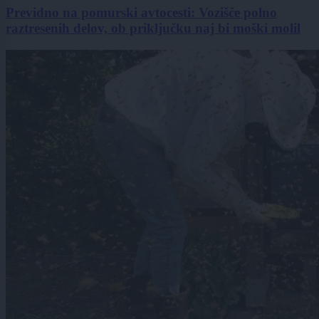
Previdno na pomurski avtocesti: Vozišče polno
raztresenih delov, ob priključku naj bi moški molil