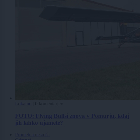
Lokalno
|
0 komentarjev
FOTO: Flying Bullsi znova v Pomurju, kdaj
jih lahko ujamete?
Prometna nesreča