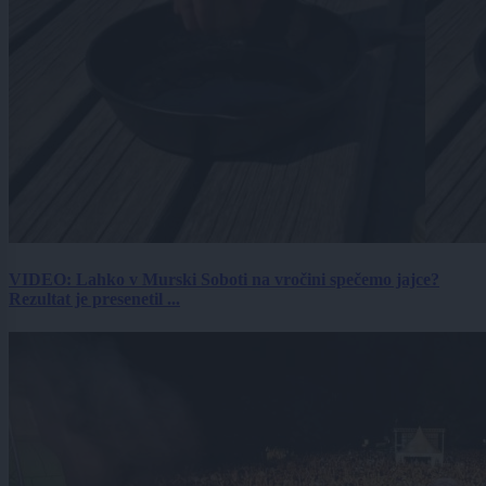
VIDEO: Lahko v Murski Soboti na vročini spečemo jajce?
Rezultat je presenetil ...