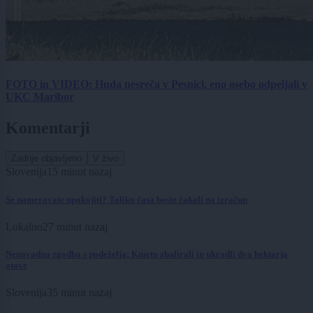
FOTO in VIDEO: Huda nesreča v Pesnici, eno osebo odpeljali v
UKC Maribor
Komentarji
Zadnje objavljeno
V živo
Slovenija
15 minut nazaj
Se nameravate upokojiti? Toliko časa boste čakali na izračun
Lokalno
27 minut nazaj
Nenavadna zgodba s podeželja: Kmetu zbalirali in ukradli dva hektarja
otave
Slovenija
35 minut nazaj