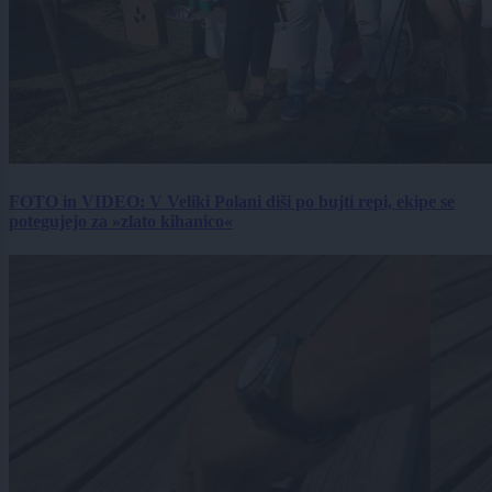
FOTO in VIDEO: V Veliki Polani diši po bujti repi, ekipe se
potegujejo za »zlato kihanico«