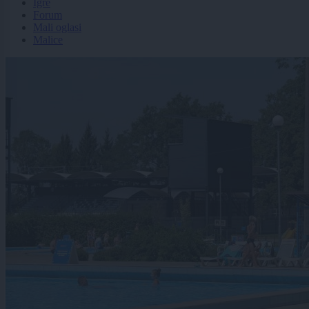
Igre
Forum
Mali oglasi
Malice