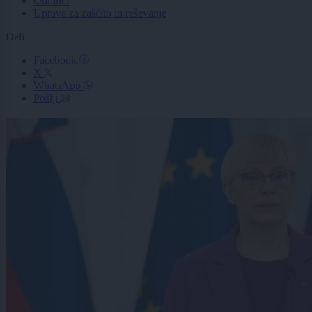
Odranci
Uprava za zaščito in reševanje
Deli
Facebook
X
WhatsApp
Pošlji