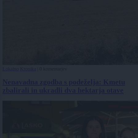
Lokalno
Kronika
|
0 komentarjev
Nenavadna zgodba s podeželja: Kmetu
zbalirali in ukradli dva hektarja otave