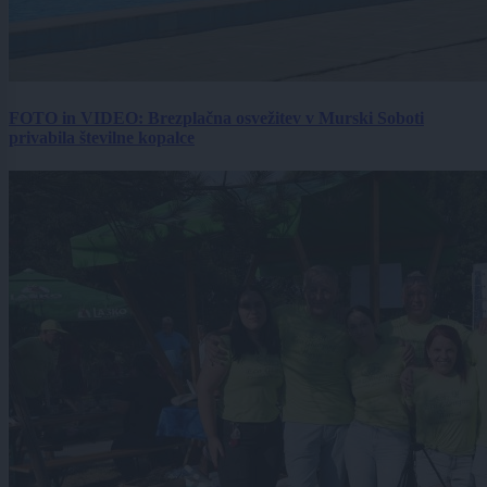
FOTO in VIDEO: Brezplačna osvežitev v Murski Soboti
privabila številne kopalce