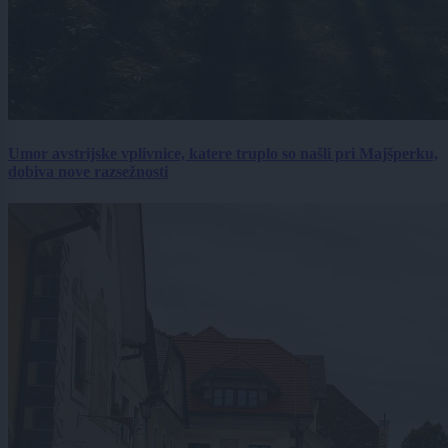
Umor avstrijske vplivnice, katere truplo so našli pri Majšperku,
dobiva nove razsežnosti