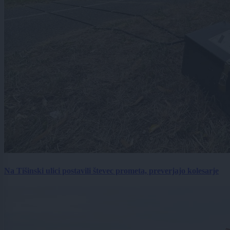
Na Tišinski ulici postavili števec prometa, preverjajo kolesarje