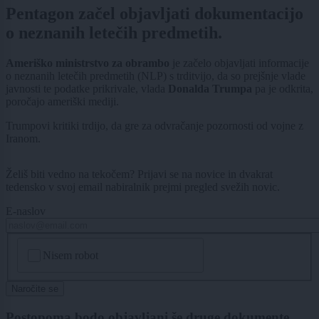
Pentagon začel objavljati dokumentacijo
o neznanih letečih predmetih.
Ameriško ministrstvo za obrambo
je začelo objavljati informacije
o neznanih letečih predmetih (NLP) s trditvijo, da so prejšnje vlade
javnosti te podatke prikrivale, vlada
Donalda Trumpa
pa je odkrita,
poročajo ameriški mediji.
Trumpovi kritiki trdijo, da gre za odvračanje pozornosti od vojne z
Iranom.
Želiš biti vedno na tekočem? Prijavi se na novice in dvakrat
tedensko v svoj email nabiralnik prejmi pregled svežih novic.
E-naslov
CAPTCHA
Nisem robot
Naročite se
Postopoma bodo objavljani še druge dokumente