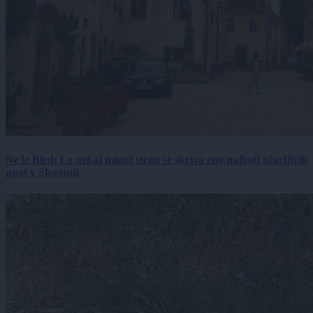
Ne le Bled: Le nekaj minut stran se skriva eno najbolj očarljivih
mest v Sloveniji