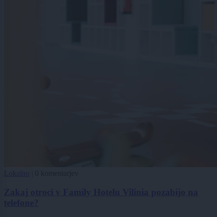
Lokalno
|
0 komentarjev
Zakaj otroci v Family Hotelu Vilinia pozabijo na
telefone?