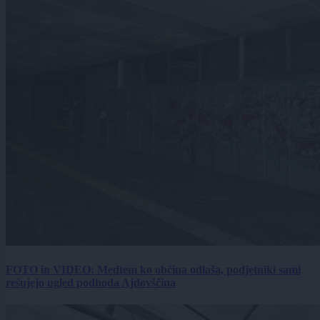
FOTO in VIDEO: Medtem ko občina odlaša, podjetniki sami
rešujejo ugled podhoda Ajdovščina