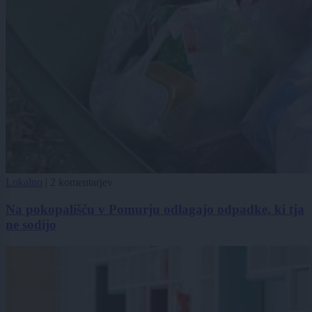
Lokalno
|
2 komentarjev
Na pokopališču v Pomurju odlagajo odpadke, ki tja
ne sodijo