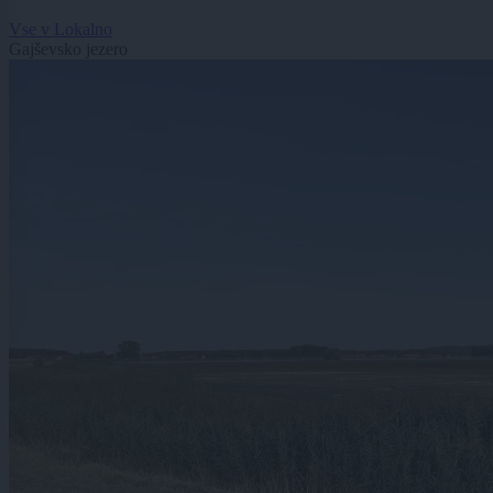
Vse v Lokalno
Gajševsko jezero