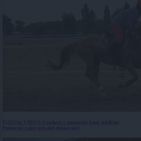
FOTO in VIDEO: Lendava v znamenju konj, jubilejni
Pomurski galop privabil obiskovalce