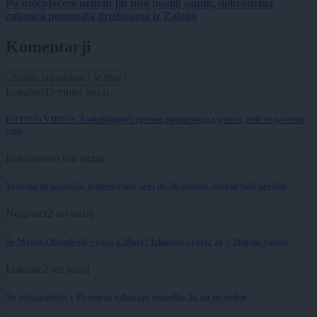
Po uničujočem neurju jih niso pustili samih, dobrodelna
zakonca pomagala družinama iz Zaloga
Komentarji
Zadnje objavljeno
V živo
Lokalno
35 minut nazaj
FOTO in VIDEO: Zaskrbljujoči prizori pomurskega jezera, deli že povsem
suhi
Lokalno
eno uro nazaj
Vročina ne popušča, temperature spet do 36 stopinj, možne tudi nevihte
Nogomet
2 uri nazaj
Se Matko Obradović vrača k Muri? Izkušeni vratar že v Murski Soboti
Lokalno
2 uri nazaj
Na pokopališču v Pomurju odlagajo odpadke, ki tja ne sodijo