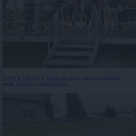
FOTO in VIDEO: V Ižakovcih diši po ribah na »indašnji«
način, začeli so se Büjraški dnev