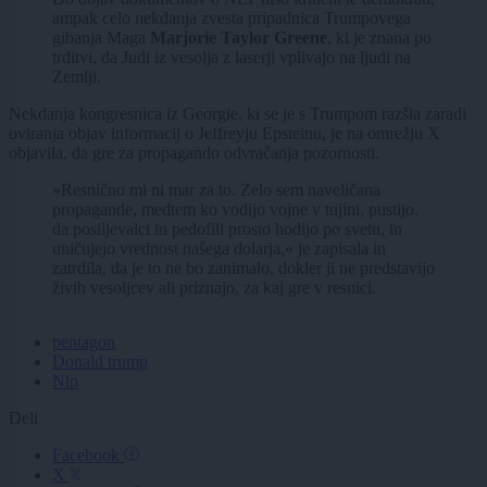
ampak celo nekdanja zvesta pripadnica Trumpovega
gibanja Maga
Marjorie Taylor Greene
, ki je znana po
trditvi, da Judi iz vesolja z laserji vplivajo na ljudi na
Zemlji.
Nekdanja kongresnica iz Georgie, ki se je s Trumpom razšla zaradi
oviranja objav informacij o Jeffreyju Epsteinu, je na omrežju X
objavila, da gre za propagando odvračanja pozornosti.
»Resnično mi ni mar za to. Zelo sem naveličana
propagande, medtem ko vodijo vojne v tujini, pustijo,
da posiljevalci in pedofili prosto hodijo po svetu, in
uničujejo vrednost našega dolarja,« je zapisala in
zatrdila, da je to ne bo zanimalo, dokler ji ne predstavijo
živih vesoljcev ali priznajo, za kaj gre v resnici.
pentagon
Donald trump
Nlp
Deli
Facebook
X