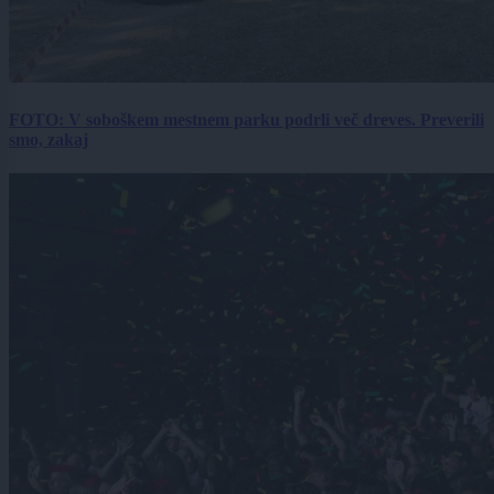
FOTO: V soboškem mestnem parku podrli več dreves. Preverili
smo, zakaj