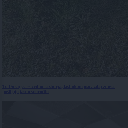
To Dolenjce še vedno razburja, lastnikom psov zdaj znova
pošiljajo jasno sporočilo