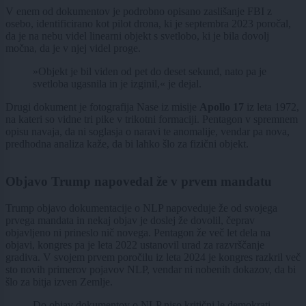
V enem od dokumentov je podrobno opisano zaslišanje FBI z
osebo, identificirano kot pilot drona, ki je septembra 2023 poročal,
da je na nebu videl linearni objekt s svetlobo, ki je bila dovolj
močna, da je v njej videl proge.
»Objekt je bil viden od pet do deset sekund, nato pa je
svetloba ugasnila in je izginil,« je dejal.
Drugi dokument je fotografija Nase iz misije
Apollo 17
iz leta 1972,
na kateri so vidne tri pike v trikotni formaciji. Pentagon v spremnem
opisu navaja, da ni soglasja o naravi te anomalije, vendar pa nova,
predhodna analiza kaže, da bi lahko šlo za fizični objekt.
Objavo Trump napovedal že v prvem mandatu
Trump objavo dokumentacije o NLP napoveduje že od svojega
prvega mandata in nekaj objav je doslej že dovolil, čeprav
objavljeno ni prineslo nič novega. Pentagon že več let dela na
objavi, kongres pa je leta 2022 ustanovil urad za razvrščanje
gradiva. V svojem prvem poročilu iz leta 2024 je kongres razkril več
sto novih primerov pojavov NLP, vendar ni nobenih dokazov, da bi
šlo za bitja izven Zemlje.
Do objav dokumentov o NLP niso kritični le demokrati,