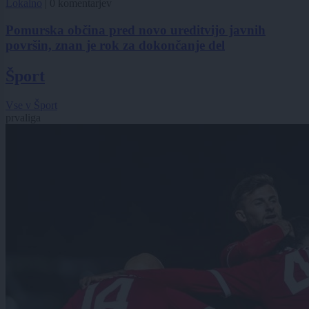
Lokalno
|
0 komentarjev
Pomurska občina pred novo ureditvijo javnih
površin, znan je rok za dokončanje del
Šport
Vse v Šport
prvaliga