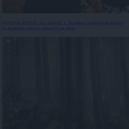
FOTO in VIDEO: Na zdravje! V Mariboru postavljali rekord
za najdaljšo špricer zdravico na svetu