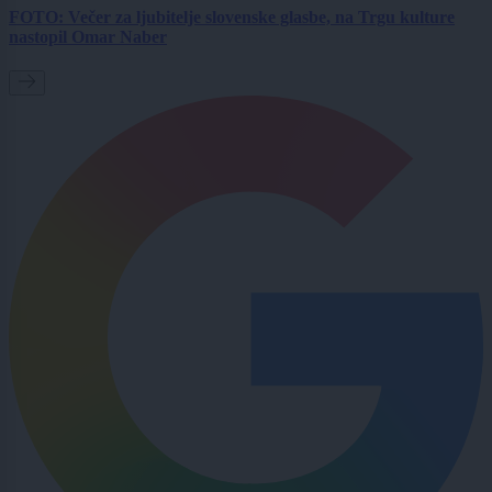
FOTO: Večer za ljubitelje slovenske glasbe, na Trgu kulture
nastopil Omar Naber