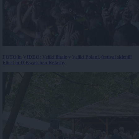
FOTO in VIDEO: Veliki finale v Veliki Polani, festival sklenili
Flirrt in D'Kwaschen Retashy