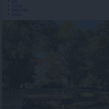
Igre
Forum
Mali oglasi
Malice