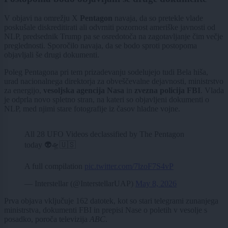
V objavi na omrežju X
Pentagon
navaja, da so pretekle vlade
poskušale diskreditirati ali odvrniti pozornost ameriške javnosti od
NLP, predsednik Trump pa se osredotoča na zagotavljanje čim večje
preglednosti. Sporočilo navaja, da se bodo sproti postopoma
objavljali še drugi dokumenti.
Poleg Pentagona pri tem prizadevanju sodelujejo tudi Bela hiša,
urad nacionalnega direktorja za obveščevalne dejavnosti, ministrstvo
za energijo,
vesoljska agencija Nasa
in
zvezna policija FBI
. Vlada
je odprla novo spletno stran, na kateri so objavljeni dokumenti o
NLP, med njimi stare fotografije iz časov hladne vojne.
All 28 UFO Videos declassified by The Pentagon
today 👽🛸🇺🇸
A full compilation
pic.twitter.com/7lzoF7S4vP
— Interstellar (@InterstellarUAP)
May 8, 2026
Prva objava vključuje 162 datotek, kot so stari telegrami zunanjega
ministrstva, dokumenti FBI in prepisi Nase o poletih v vesolje s
posadko, poroča televizija
ABC
.