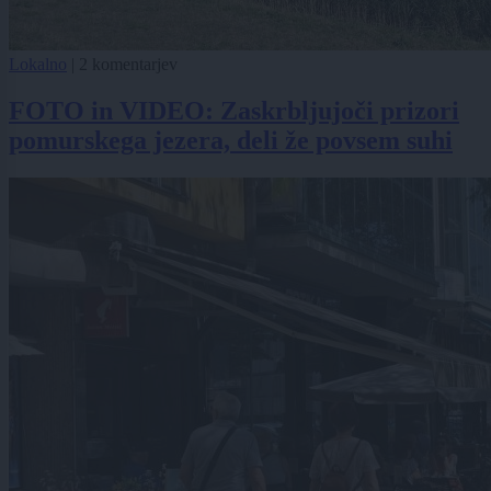
Lokalno
|
2 komentarjev
FOTO in VIDEO: Zaskrbljujoči prizori
pomurskega jezera, deli že povsem suhi