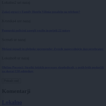
Lokalno
2 uri nazaj
Zakaj otroci v Family Hotelu Vilinia pozabijo na telefone?
Kronika
4 ure nazaj
Pomurski policisti zasegli vozilo in prijeli 22 tujcev
Scena
6 ur nazaj
Mešani signali in globoke spremembe: Zvezde napovedujejo dan preobratov
Lokalno
8 ur nazaj
Občina Puconci: Stroški šolskih prevozov eksplodirali, v petih letih poskočili
za skoraj 150 odstotkov
Prikaži več
Komentarji
Lokalno