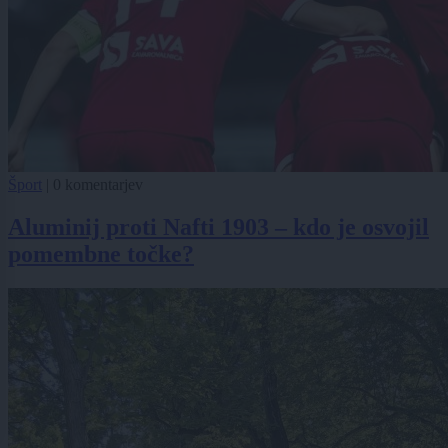
Šport
|
0 komentarjev
Aluminij proti Nafti 1903 – kdo je osvojil
pomembne točke?