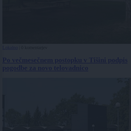
Lokalno
|
0 komentarjev
Po večmesečnem postopku v Tišini podpis
pogodbe za novo telovadnico