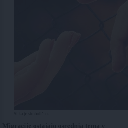
Slika je simbolična.
Migracije ostajajo osrednja tema v