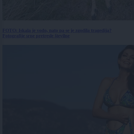
FOTO: Iskala je vodo, nato pa se je zgodila tragedija?
Fotografije srne pretresle številne