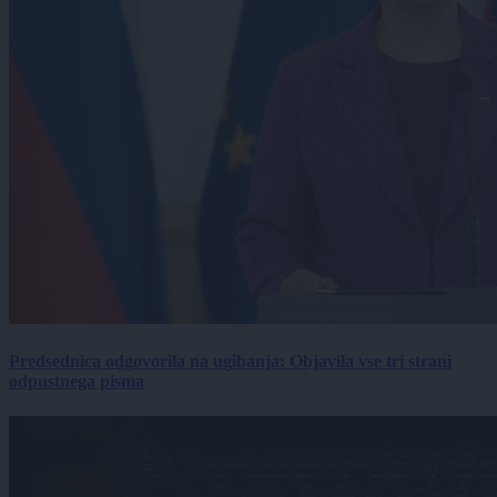
Predsednica odgovorila na ugibanja: Objavila vse tri strani
odpustnega pisma