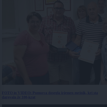
FOTO in VIDEO: Pomurca dosegla izjemen mejnik, kri sta
darovala že 100-krat