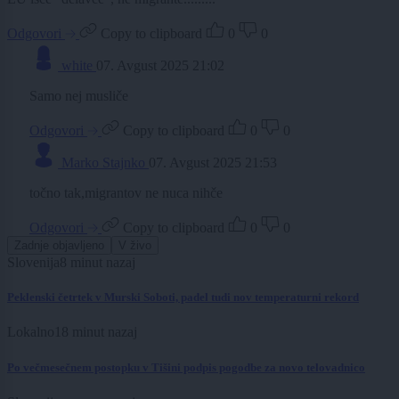
Odgovori
Copy to clipboard
0
0
white
07. Avgust 2025 21:02
Samo nej musliče
Odgovori
Copy to clipboard
0
0
Marko Stajnko
07. Avgust 2025 21:53
točno tak,migrantov ne nuca nihče
Odgovori
Copy to clipboard
0
0
Zadnje objavljeno
V živo
Slovenija
8 minut nazaj
Peklenski četrtek v Murski Soboti, padel tudi nov temperaturni rekord
Lokalno
18 minut nazaj
Po večmesečnem postopku v Tišini podpis pogodbe za novo telovadnico