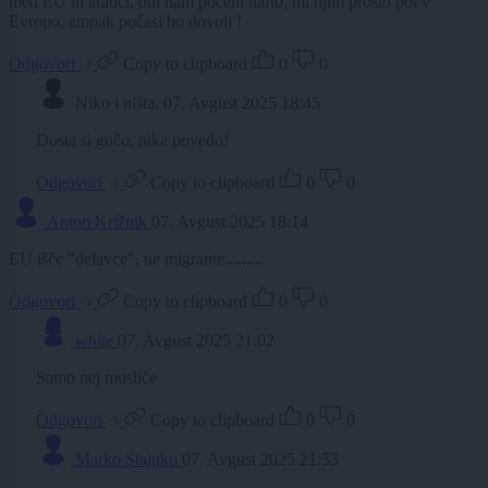
med EU in arabci, oni nam poceni nafto, mi njim prosto pot v
Evropo, ampak počasi bo dovolj !
Odgovori
Copy to clipboard
0
0
Niko i ništa.
07. Avgust 2025 18:45
Dosta si gučo, nika povedo!
Odgovori
Copy to clipboard
0
0
Anton Križnik
07. Avgust 2025 18:14
EU išče "delavce", ne migrante.........
Odgovori
Copy to clipboard
0
0
white
07. Avgust 2025 21:02
Samo nej musliče
Odgovori
Copy to clipboard
0
0
Marko Stajnko
07. Avgust 2025 21:53