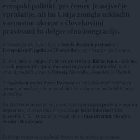
evropski politiki, pri čemer je največje
vprašanje, ali bo Unija zmogla uskladiti
varnostne ukrepe s človekovimi
pravicami in dolgoročno integracijo.
V prvem polletju leta 2025 je
število ilegalnih prehodov v
Evropski uniji padlo za 20 odstotkov
, poroča agencija Frontex.
Kljub upadu so
migracije še vedno vroča politična tema
– deloma
zaradi
pogostejših spopadov med migranti in domačini
, tudi v
urbanih središčih, kot so
Bruselj, Marseille, Dresden
in
Malmö
.
V
španskem mestu Torre Pacheco
so julija izbruhnili večdnevni
nemiri, potem ko je skupina mladih Maročanov napadla 68-letnega
domačina.
Na družbenih omrežjih se je nato razširil
sovražni poziv k »lovu na
migrante«
, ki so ga dodatno podžigale
lažne informacije in
posnetki
. Oblasti incident povezujejo z
organiziranimi skrajno
desnimi skupinami
.
Želiš biti vedno na tekočem? Prijavi se na novice in dvakrat