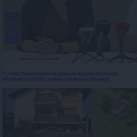
V Veliki Polani predstavili program državne slovesnosti,
»Prekmurski svétek« prinaša celodnevno dogajanje