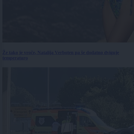
Že tako je vroče, Natalija Verboten pa še dodatno dviguje
temperaturo