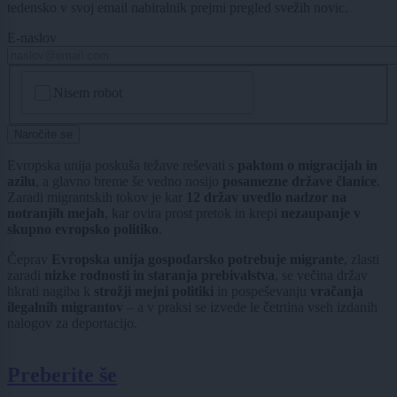
tedensko v svoj email nabiralnik prejmi pregled svežih novic.
E-naslov
CAPTCHA
Nisem robot
Naročite se
Evropska unija poskuša težave reševati s
paktom o migracijah in
azilu
, a glavno breme še vedno nosijo
posamezne države članice
.
Zaradi migrantskih tokov je kar
12 držav uvedlo nadzor na
notranjih mejah
, kar ovira prost pretok in krepi
nezaupanje v
skupno evropsko politiko
.
Čeprav
Evropska unija gospodarsko potrebuje migrante
, zlasti
zaradi
nizke rodnosti in staranja prebivalstva
, se večina držav
hkrati nagiba k
strožji mejni politiki
in pospeševanju
vračanja
ilegalnih migrantov
– a v praksi se izvede le četrtina vseh izdanih
nalogov za deportacijo.
Preberite še