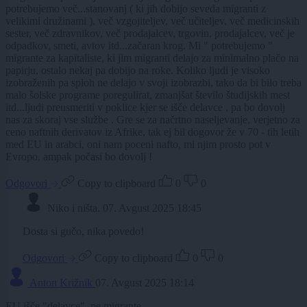
potrebujemo več...stanovanj ( ki jih dobijo seveda migranti z
velikimi družinami ), več vzgojiteljev, več učiteljev, več medicinskih
sester, več zdravnikov, več prodajalcev, trgovin, prodajalcev, več je
odpadkov, smeti, avtov itd...začaran krog. Mi " potrebujemo "
migrante za kapitaliste, ki jim migranti delajo za minimalno plačo na
papirju, ostalo nekaj pa dobijo na roke. Koliko ljudi je visoko
izobraženih pa sploh ne delajo v svoji izobrazbi, tako da bi bilo treba
malo šolske programe poregulirat, zmanjšat število študijskih mest
itd...ljudi preusmeriti v poklice kjer se išče delavce , pa bo dovolj
nas za skoraj vse službe . Gre se za načrtno naseljevanje, verjetno za
ceno naftnih derivatov iz Afrike, tak ej bil dogovor že v 70 - tih letih
med EU in arabci, oni nam poceni nafto, mi njim prosto pot v
Evropo, ampak počasi bo dovolj !
Odgovori
Copy to clipboard
0
0
Niko i ništa.
07. Avgust 2025 18:45
Dosta si gučo, nika povedo!
Odgovori
Copy to clipboard
0
0
Anton Križnik
07. Avgust 2025 18:14
EU išče "delavce", ne migrante.........