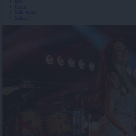
Igre
Forum
Mali oglasi
Malice