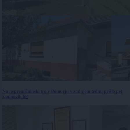
Na nepremičninski trg v Pomurju v zadnjem tednu prišlo pet
zanimivih hiš