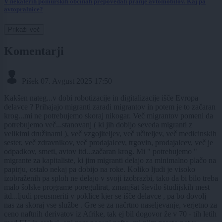
V nekaterih pomurskih občinah prepovedali pranje avtomobilov. Kaj pa
avtopralnice?
Prikaži več
Komentarji
Pišek
07. Avgust 2025 17:50
Kakšen nateg...v dobi robotizacije in digitalizacije išče Evropa
delavce ? Prihajajo migranti zaradi migrantov in potem je to začaran
krog...mi ne potrebujemo skoraj nikogar. Več migrantov pomeni da
potrebujemo več...stanovanj ( ki jih dobijo seveda migranti z
velikimi družinami ), več vzgojiteljev, več učiteljev, več medicinskih
sester, več zdravnikov, več prodajalcev, trgovin, prodajalcev, več je
odpadkov, smeti, avtov itd...začaran krog. Mi " potrebujemo "
migrante za kapitaliste, ki jim migranti delajo za minimalno plačo na
papirju, ostalo nekaj pa dobijo na roke. Koliko ljudi je visoko
izobraženih pa sploh ne delajo v svoji izobrazbi, tako da bi bilo treba
malo šolske programe poregulirat, zmanjšat število študijskih mest
itd...ljudi preusmeriti v poklice kjer se išče delavce , pa bo dovolj
nas za skoraj vse službe . Gre se za načrtno naseljevanje, verjetno za
ceno naftnih derivatov iz Afrike, tak ej bil dogovor že v 70 - tih letih