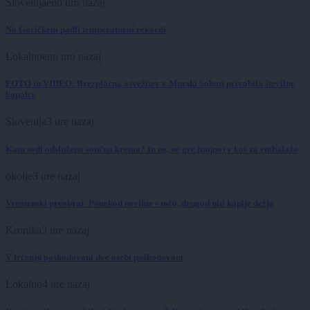
Slovenija
eno uro nazaj
Na Goričkem padli temperaturni rekordi
Lokalno
eno uro nazaj
FOTO in VIDEO: Brezplačna osvežitev v Murski Soboti privabila številne
kopalce
Slovenija
3 ure nazaj
Kam sodi odslužena sončna krema? In ne, ne gre (nujno) v koš za embalažo
okolje
3 ure nazaj
Vremenski preobrat: Ponekod nevihte s točo, drugod niti kaplje dežja
Kronika
3 ure nazaj
V trčenju poškodovani dve osebi poškodovani
Lokalno
4 ure nazaj