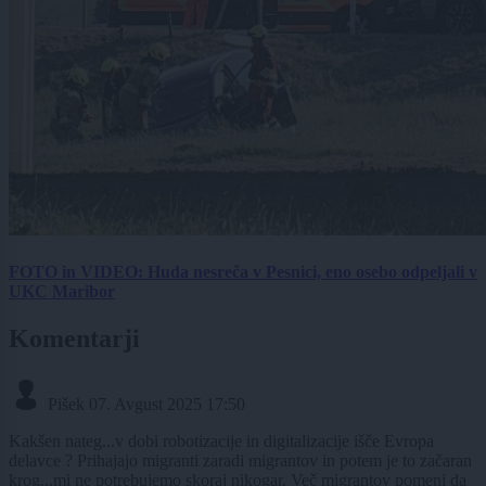
FOTO in VIDEO: Huda nesreča v Pesnici, eno osebo odpeljali v
UKC Maribor
Komentarji
Pišek
07. Avgust 2025 17:50
Kakšen nateg...v dobi robotizacije in digitalizacije išče Evropa
delavce ? Prihajajo migranti zaradi migrantov in potem je to začaran
krog...mi ne potrebujemo skoraj nikogar. Več migrantov pomeni da