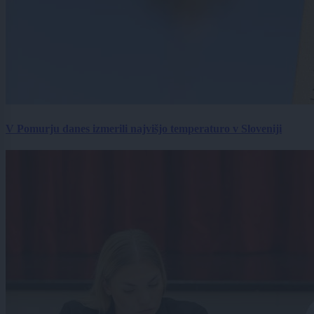
V Pomurju danes izmerili najvišjo temperaturo v Sloveniji