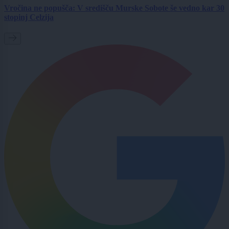
Vročina ne popušča: V središču Murske Sobote še vedno kar 30
stopinj Celzija