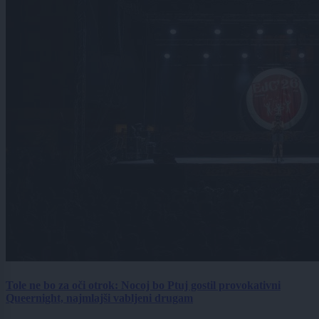
Tole ne bo za oči otrok: Nocoj bo Ptuj gostil provokativni
Queernight, najmlajši vabljeni drugam