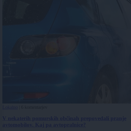
Lokalno
|
6 komentarjev
V nekaterih pomurskih občinah prepovedali pranje
avtomobilov. Kaj pa avtopralnice?