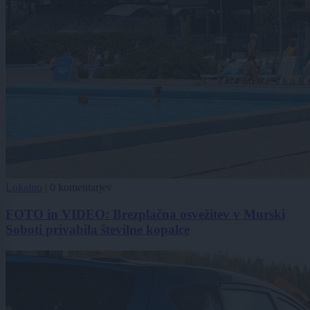
Lokalno
|
0 komentarjev
FOTO in VIDEO: Brezplačna osvežitev v Murski
Soboti privabila številne kopalce