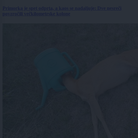
Primorka je spet odprta, a kaos se nadaljuje: Dve nesreči
povzročili večkilometrske kolone