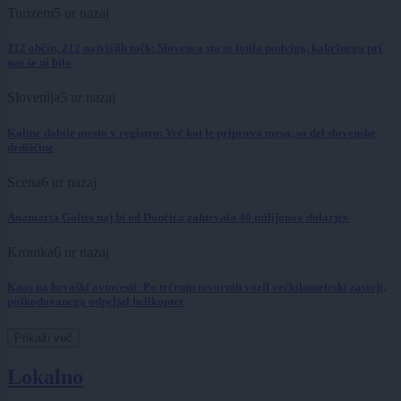
Turizem
5 ur nazaj
212 občin, 212 najvišjih točk: Slovenca sta se lotila podviga, kakršnega pri
nas še ni bilo
Slovenija
5 ur nazaj
Koline dobile mesto v registru: Več kot le priprava mesa, so del slovenske
dediščine
Scena
6 ur nazaj
Anamaria Goltes naj bi od Dončića zahtevala 40 milijonov dolarjev
Kronika
6 ur nazaj
Kaos na hrvaški avtocesti: Po trčenju tovornih vozil večkilometrski zastoji,
poškodovanega odpeljal helikopter
Prikaži več
Lokalno