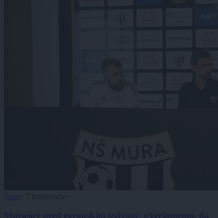
Šport
|
7 komentarjev
Murašice pred evropskim izzivom: »Verjamemo, da