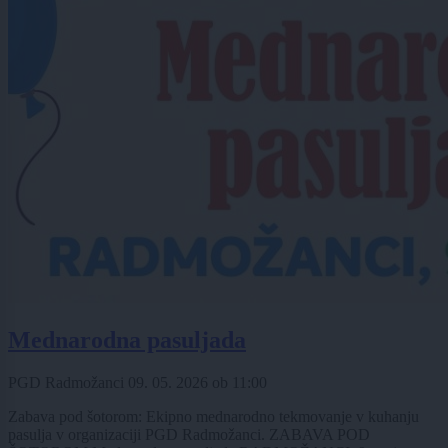
Mednarodna pasuljada
PGD Radmožanci
09. 05. 2026
ob
11:00
Zabava pod šotorom: Ekipno mednarodno tekmovanje v kuhanju
pasulja v organizaciji PGD Radmožanci. ZABAVA POD