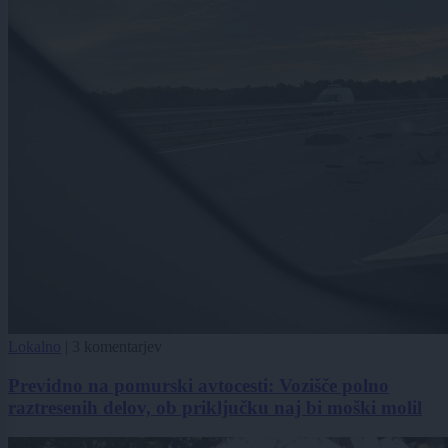
Lokalno
|
3 komentarjev
Previdno na pomurski avtocesti: Vozišče polno
raztresenih delov, ob priključku naj bi moški molil