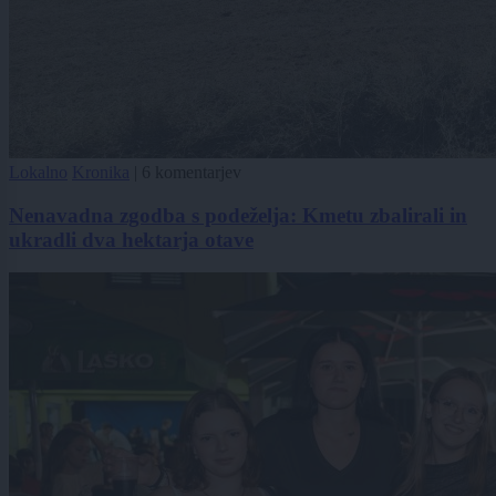
Lokalno
Kronika
|
6 komentarjev
Nenavadna zgodba s podeželja: Kmetu zbalirali in
ukradli dva hektarja otave