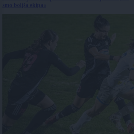
smo boljša ekipa«