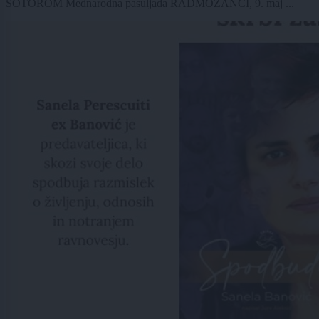
ŠOTOROM Mednarodna pasuljada RADMOŽANCI, 9. maj ...