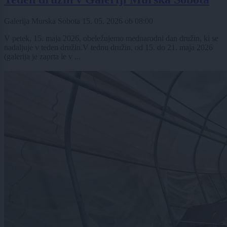
Galerija Murska Sobota
15. 05. 2026
ob
08:00
V petek, 15. maja 2026, obeležujemo mednarodni dan družin, ki se
nadaljuje v teden družin.V tednu družin, od 15. do 21. maja 2026
(galerija je zaprta le v ...