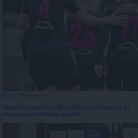
Šport
|
20 komentarjev
Murašice zapravile veliko priložnost: Romunke do
zmage po neverjetnem razpletu