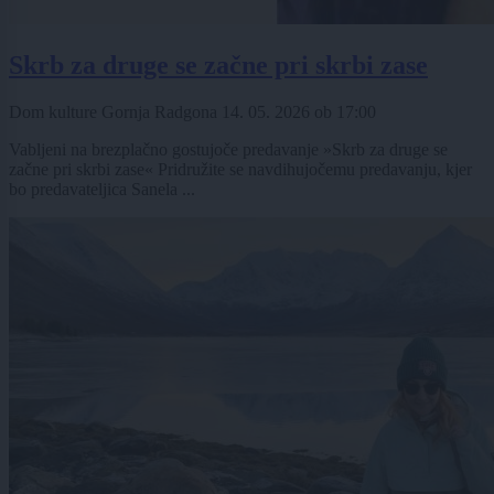
Skrb za druge se začne pri skrbi zase
Dom kulture Gornja Radgona
14. 05. 2026
ob
17:00
Vabljeni na brezplačno gostujoče predavanje »Skrb za druge se
začne pri skrbi zase« Pridružite se navdihujočemu predavanju, kjer
bo predavateljica Sanela ...