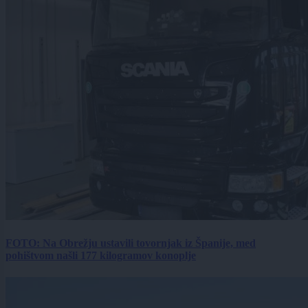
FOTO: Na Obrežju ustavili tovornjak iz Španije, med
pohištvom našli 177 kilogramov konoplje