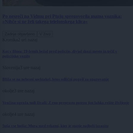
Po nesreči na Vidmu pri Ptuju spregovorila mama voznika:
»Nihče si ne želi takega telefonskega klica«
Zadnje objavljeno
V živo
Kronika
2 uri nazaj
Kot v filmu: 19-letnik bežal pred policijo, divjal skozi mesto in trčil v
policijsko vozilo
Slovenija
3 ure nazaj
Bliža se na nebesni spektakel, letos odlični pogoji za opazovanje
okolje
3 ure nazaj
Vročina ogroža tudi živali: Z eno preprosto potezo jim lahko rešite življenje
okolje
4 ure nazaj
Suša vse hujša: Mura med rekami, kjer je stanje najbolj izrazito