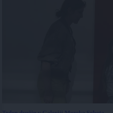
Teden družin v Galeriji Murska Sobota