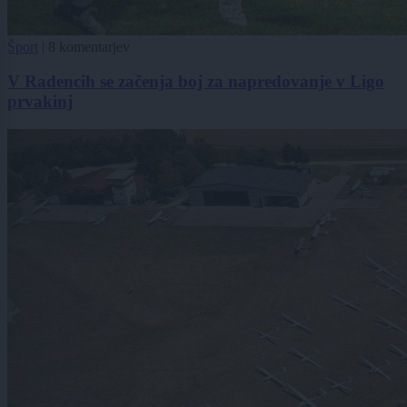
Šport
|
8 komentarjev
V Radencih se začenja boj za napredovanje v Ligo
prvakinj