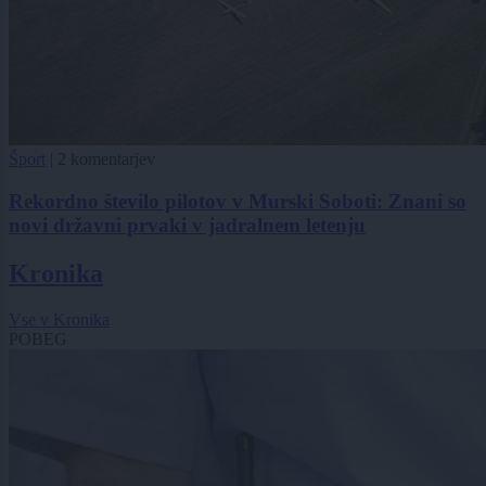
Šport
|
2 komentarjev
Rekordno število pilotov v Murski Soboti: Znani so
novi državni prvaki v jadralnem letenju
Kronika
Vse v Kronika
POBEG