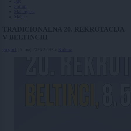
Igre
Forum
Mali oglasi
Malice
TRADICIONALNA 20. REKRUTACIJA
V BELTINCIH
gregor1
|
5. maj 2026 22:33
v
Kultura