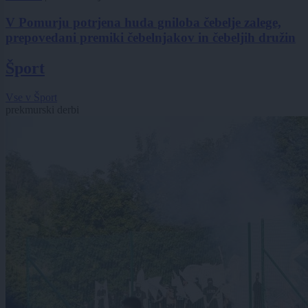
V Pomurju potrjena huda gniloba čebelje zalege,
prepovedani premiki čebelnjakov in čebeljih družin
Šport
Vse v Šport
prekmurski derbi