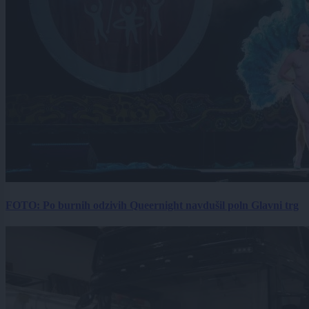
FOTO: Po burnih odzivih Queernight navdušil poln Glavni trg