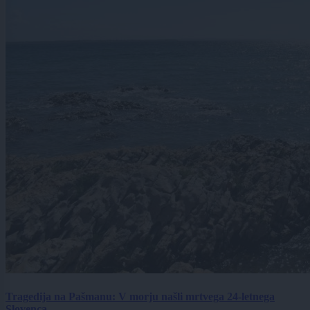
Tragedija na Pašmanu: V morju našli mrtvega 24-letnega
Slovenca