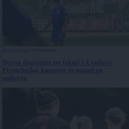
Kronika
Šport
|
8 komentarjev
Burno dogajanje po tekmi v Lendavi:
Pirotehnika, kamenje in napad na
policista