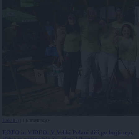
Lokalno
|
1 komentarjev
FOTO in VIDEO: V Veliki Polani diši po bujti repi,