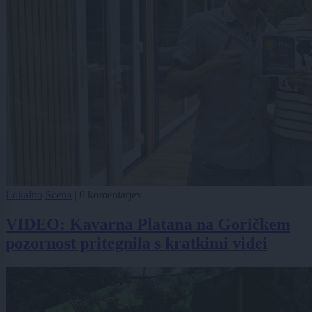
Lokalno
Scena
|
0 komentarjev
VIDEO: Kavarna Platana na Goričkem
pozornost pritegnila s kratkimi videi