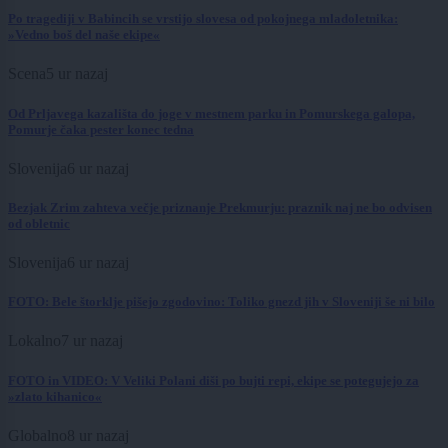
Po tragediji v Babincih se vrstijo slovesa od pokojnega mladoletnika:
»Vedno boš del naše ekipe«
Scena
5 ur nazaj
Od Prljavega kazališta do joge v mestnem parku in Pomurskega galopa,
Pomurje čaka pester konec tedna
Slovenija
6 ur nazaj
Bezjak Zrim zahteva večje priznanje Prekmurju: praznik naj ne bo odvisen
od obletnic
Slovenija
6 ur nazaj
FOTO: Bele štorklje pišejo zgodovino: Toliko gnezd jih v Sloveniji še ni bilo
Lokalno
7 ur nazaj
FOTO in VIDEO: V Veliki Polani diši po bujti repi, ekipe se potegujejo za
»zlato kihanico«
Globalno
8 ur nazaj