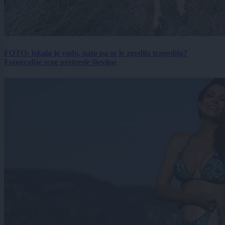
FOTO: Iskala je vodo, nato pa se je zgodila tragedija?
Fotografije srne pretresle številne