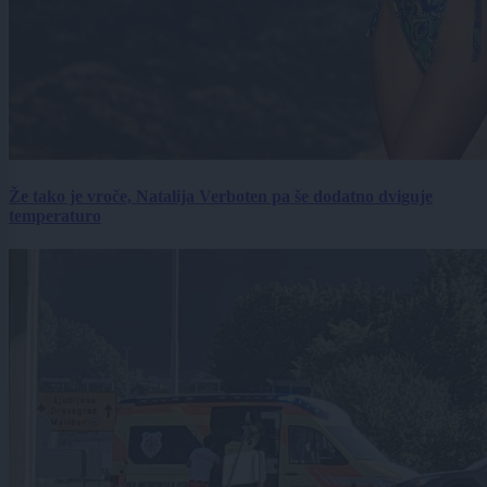
Že tako je vroče, Natalija Verboten pa še dodatno dviguje
temperaturo