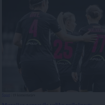
Šport
|
19 komentarjev
Murašice zapravile veliko priložnost: