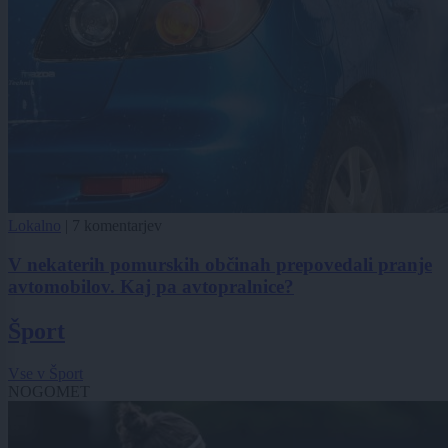
Lokalno
|
7 komentarjev
V nekaterih pomurskih občinah prepovedali pranje
avtomobilov. Kaj pa avtopralnice?
Šport
Vse v Šport
NOGOMET