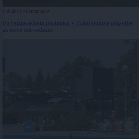
Lokalno
|
0 komentarjev
Po večmesečnem postopku v Tišini podpis pogodbe
za novo telovadnico