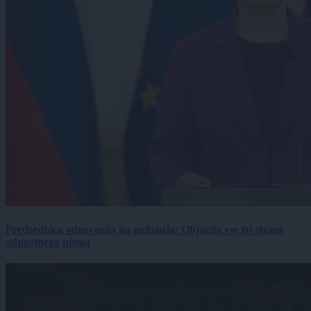
Predsednica odgovorila na ugibanja: Objavila vse tri strani
odpustnega pisma