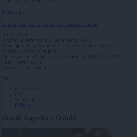
Torek, 12. maj 2026 17:00
Lokacija
Pokrajinska in študijska knjižnica Murska Sobota
PROGRAM
Pozdrav udeležencev (dr. Danilo Bevk, NIB)
Spoznajmo in popisujmo čmrlje z akcijo Pru čmru (Mojca
Pibernik, Društvo Čmrljica)
Opazovanje opraševalcev v okviru projekta BEE-GUARDS
(Tadej Verbič, NIB)
Razprava z udeleženci
Deli
Facebook
X
WhatsApp
Pošlji
Ostali dogodki v Ostalo