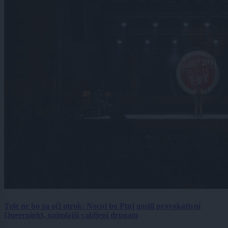
Tole ne bo za oči otrok: Nocoj bo Ptuj gostil provokativni
Queernight, najmlajši vabljeni drugam