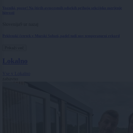
Vozniki, pozor! Na štirih avtocestnih odsekih prihaja sekcijsko merjenje
hitrosti
Slovenija
9 ur nazaj
Peklenski četrtek v Murski Soboti, padel tudi nov temperaturni rekord
Prikaži več
Lokalno
Vse v Lokalno
zabavno