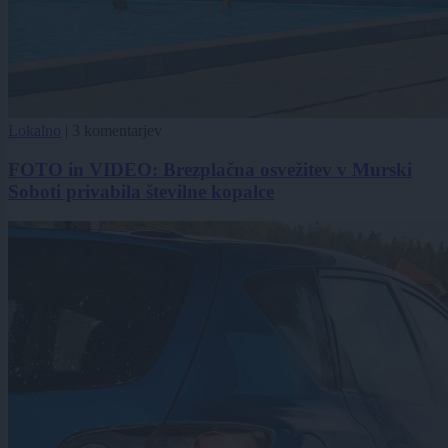
Lokalno
|
3 komentarjev
FOTO in VIDEO: Brezplačna osvežitev v Murski
Soboti privabila številne kopalce