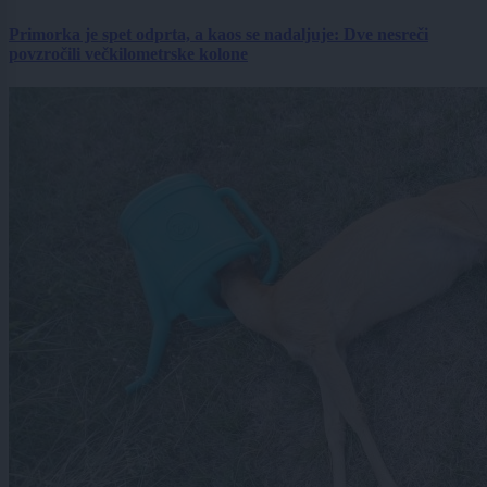
Primorka je spet odprta, a kaos se nadaljuje: Dve nesreči
povzročili večkilometrske kolone