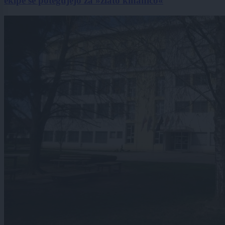
ekipe se potegujejo za »zlato kihanico«