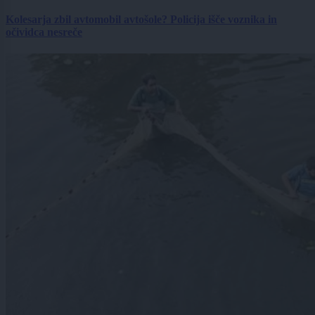
Kolesarja zbil avtomobil avtošole? Policija išče voznika in
očividca nesreče