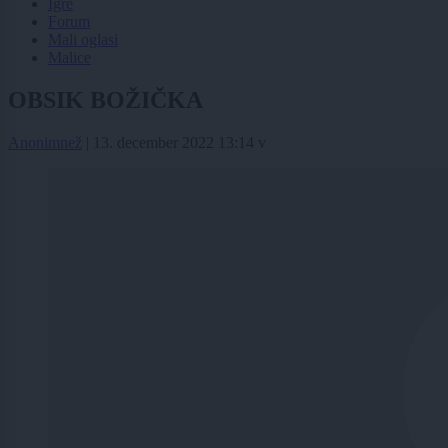
Igre
Forum
Mali oglasi
Malice
OBSIK BOŽIČKA
Anonimnež
|
13. december 2022 13:14
v