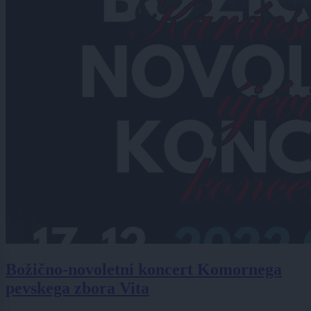
Božično-novoletni koncert Komornega
pevskega zbora Vita