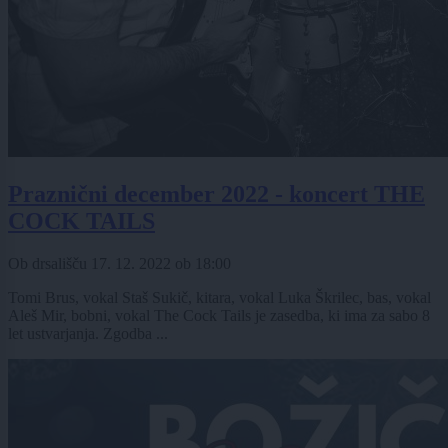
Praznični december 2022 - koncert THE
COCK TAILS
Ob drsališču
17. 12. 2022
ob
18:00
Tomi Brus, vokal Staš Sukič, kitara, vokal Luka Škrilec, bas, vokal
Aleš Mir, bobni, vokal The Cock Tails je zasedba, ki ima za sabo 8
let ustvarjanja. Zgodba ...