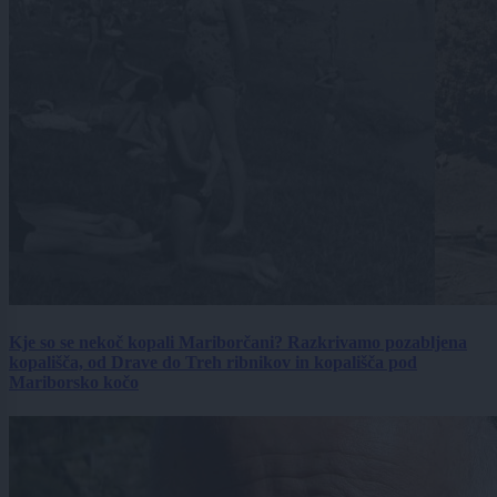
Kje so se nekoč kopali Mariborčani? Razkrivamo pozabljena
kopališča, od Drave do Treh ribnikov in kopališča pod
Mariborsko kočo