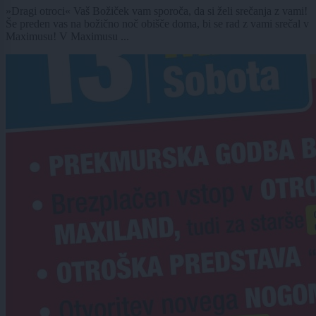
»Dragi otroci« Vaš Božiček vam sporoča, da si želi srečanja z vami!
Še preden vas na božično noč obišče doma, bi se rad z vami srečal v
Maximusu! V Maximusu ...