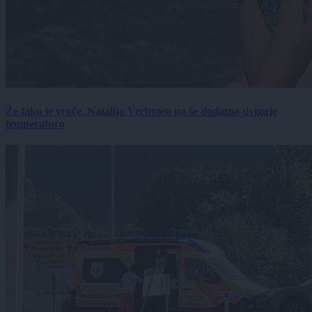
Že tako je vroče, Natalija Verboten pa še dodatno dviguje
temperaturo