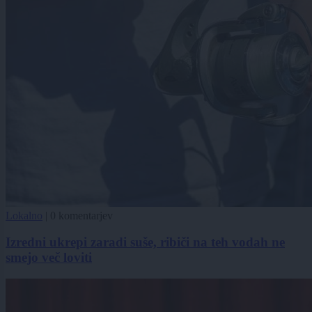
Lokalno
|
0 komentarjev
Izredni ukrepi zaradi suše, ribiči na teh vodah ne
smejo več loviti