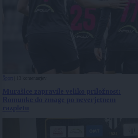
Šport
|
13 komentarjev
Murašice zapravile veliko priložnost:
Romunke do zmage po neverjetnem
razpletu