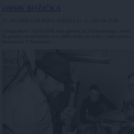
OBSIK BOŽIČKA
TC MAXIMUS MURSKA SOBOTA
17. 12. 2022
ob
17:00
»Dragi otroci« Vaš Božiček vam sporoča, da si želi srečanja z vami!
Še preden vas na božično noč obišče doma, bi se rad z vami srečal v
Maximusu! V Maximusu ...