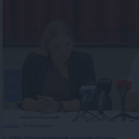
Lokalno
|
30 komentarjev
V Veliki Polani predstavili program državne