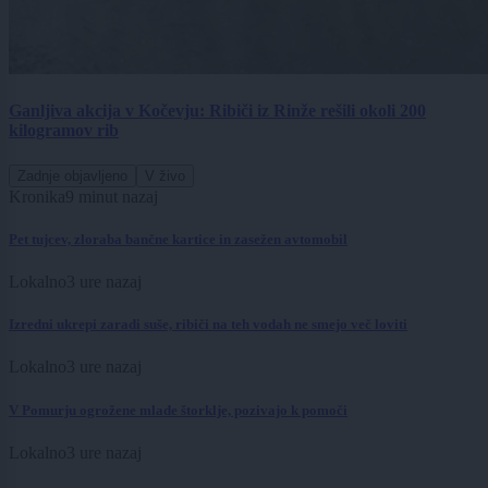
Ganljiva akcija v Kočevju: Ribiči iz Rinže rešili okoli 200
kilogramov rib
Zadnje objavljeno
V živo
Kronika
9 minut nazaj
Pet tujcev, zloraba bančne kartice in zasežen avtomobil
Lokalno
3 ure nazaj
Izredni ukrepi zaradi suše, ribiči na teh vodah ne smejo več loviti
Lokalno
3 ure nazaj
V Pomurju ogrožene mlade štorklje, pozivajo k pomoči
Lokalno
3 ure nazaj