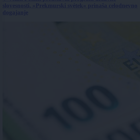
slovesnosti, »Prekmurski svétek« prinaša celodnevno
dogajanje