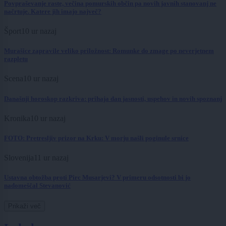
Povpraševanje raste, večina pomurskih občin pa novih javnih stanovanj ne
načrtuje. Katere jih imajo največ?
Šport
10 ur nazaj
Murašice zapravile veliko priložnost: Romunke do zmage po neverjetnem
razpletu
Scena
10 ur nazaj
Današnji horoskop razkriva: prihaja dan jasnosti, uspehov in novih spoznanj
Kronika
10 ur nazaj
FOTO: Pretresljiv prizor na Krku: V morju našli poginule srnice
Slovenija
11 ur nazaj
Ustavna obtožba proti Pirc Musarjevi? V primeru odsotnosti bi jo
nadomeščal Stevanović
Prikaži več