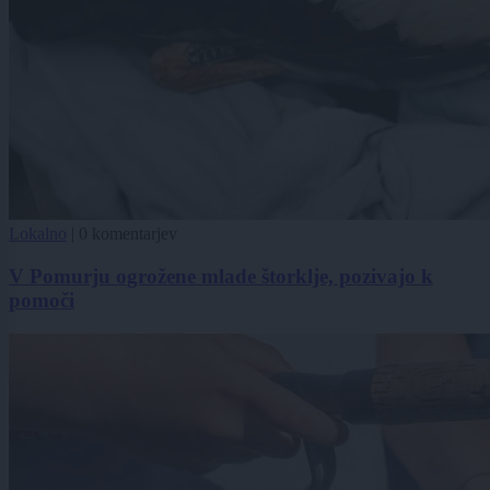
Lokalno
|
0 komentarjev
V Pomurju ogrožene mlade štorklje, pozivajo k
pomoči