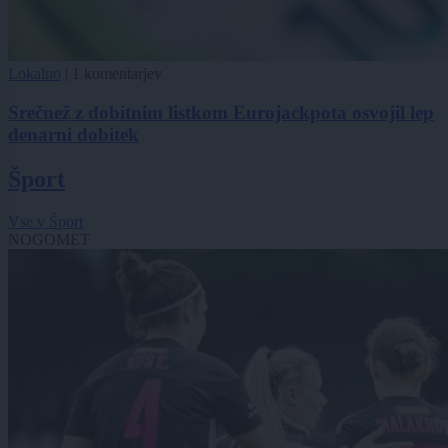
Lokalno
|
1 komentarjev
Srečnež z dobitnim listkom Eurojackpota osvojil lep
denarni dobitek
Šport
Vse v Šport
NOGOMET