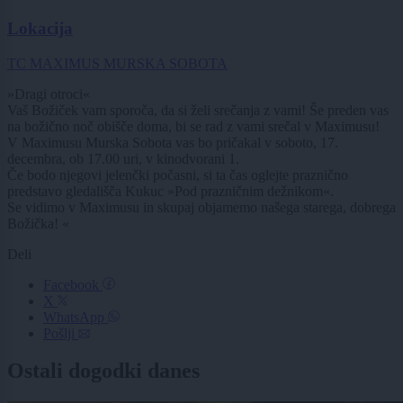
Lokacija
TC MAXIMUS MURSKA SOBOTA
»Dragi otroci«
Vaš Božiček vam sporoča, da si želi srečanja z vami! Še preden vas
na božično noč obišče doma, bi se rad z vami srečal v Maximusu!
V Maximusu Murska Sobota vas bo pričakal v soboto, 17.
decembra, ob 17.00 uri, v kinodvorani 1.
Če bodo njegovi jelenčki počasni, si ta čas oglejte praznično
predstavo gledališča Kukuc »Pod prazničnim dežnikom«.
Se vidimo v Maximusu in skupaj objamemo našega starega, dobrega
Božička! «
Deli
Facebook
X
WhatsApp
Pošlji
Ostali dogodki danes