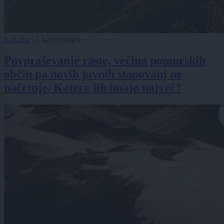
Lokalno
|
1 komentarjev
Povpraševanje raste, večina pomurskih
občin pa novih javnih stanovanj ne
načrtuje. Katere jih imajo največ?