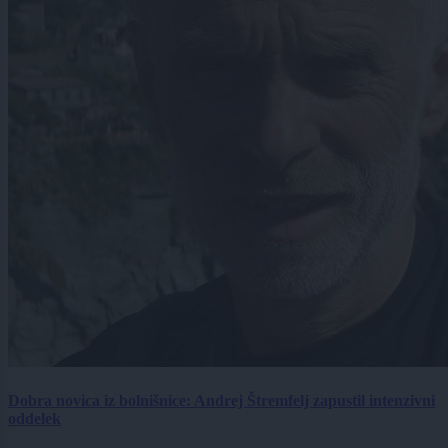
Dobra novica iz bolnišnice: Andrej Štremfelj zapustil intenzivni
oddelek