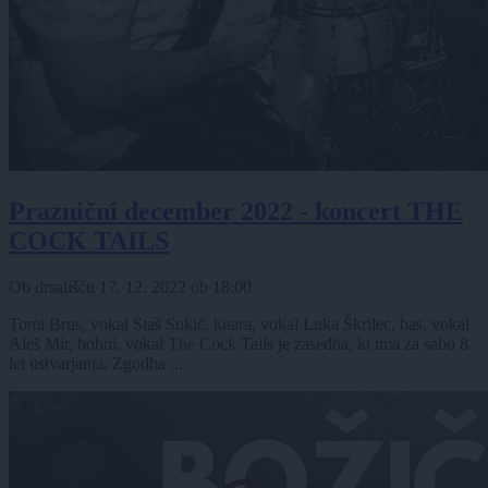
Praznični december 2022 - koncert THE
COCK TAILS
Ob drsališču
17. 12. 2022
ob
18:00
Tomi Brus, vokal Staš Sukič, kitara, vokal Luka Škrilec, bas, vokal
Aleš Mir, bobni, vokal The Cock Tails je zasedba, ki ima za sabo 8
let ustvarjanja. Zgodba ...