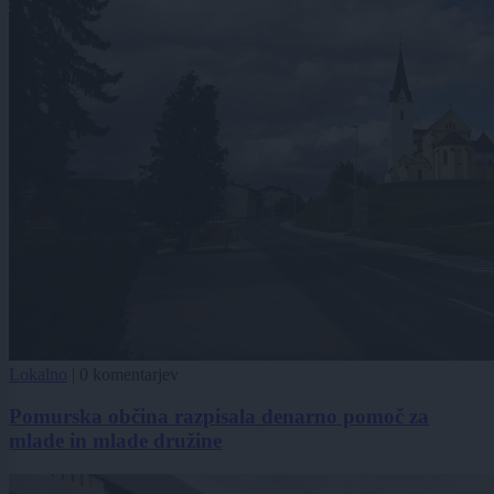
Lokalno
|
0 komentarjev
Pomurska občina razpisala denarno pomoč za
mlade in mlade družine