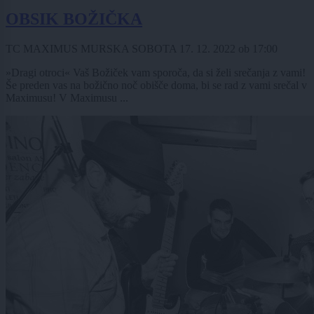
OBSIK BOŽIČKA
TC MAXIMUS MURSKA SOBOTA
17. 12. 2022
ob
17:00
»Dragi otroci« Vaš Božiček vam sporoča, da si želi srečanja z vami!
Še preden vas na božično noč obišče doma, bi se rad z vami srečal v
Maximusu! V Maximusu ...