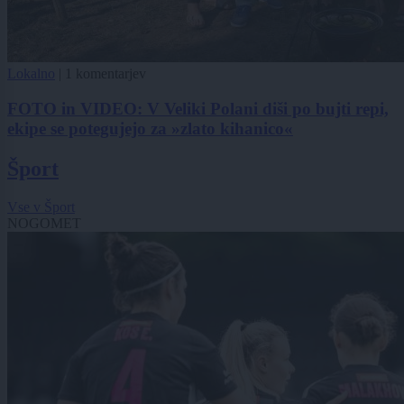
Lokalno
|
1 komentarjev
FOTO in VIDEO: V Veliki Polani diši po bujti repi,
ekipe se potegujejo za »zlato kihanico«
Šport
Vse v Šport
NOGOMET