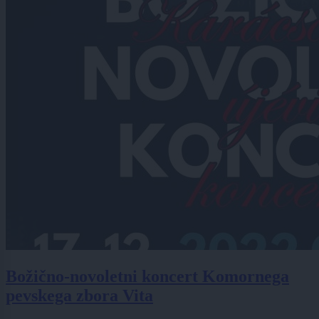
Božično-novoletni koncert Komornega
pevskega zbora Vita