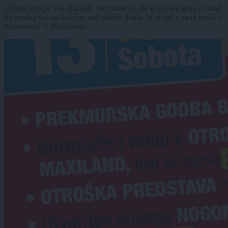
»Dragi otroci« Vaš Božiček vam sporoča, da si želi srečanja z vami!
Še preden vas na božično noč obišče doma, bi se rad z vami srečal v
Maximusu! V Maximusu ...