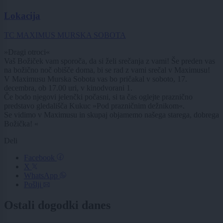
Lokacija
TC MAXIMUS MURSKA SOBOTA
»Dragi otroci«
Vaš Božiček vam sporoča, da si želi srečanja z vami! Še preden vas
na božično noč obišče doma, bi se rad z vami srečal v Maximusu!
V Maximusu Murska Sobota vas bo pričakal v soboto, 17.
decembra, ob 17.00 uri, v kinodvorani 1.
Če bodo njegovi jelenčki počasni, si ta čas oglejte praznično
predstavo gledališča Kukuc »Pod prazničnim dežnikom«.
Se vidimo v Maximusu in skupaj objamemo našega starega, dobrega
Božička! «
Deli
Facebook
X
WhatsApp
Pošlji
Ostali dogodki danes