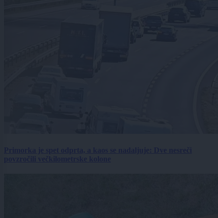
Primorka je spet odprta, a kaos se nadaljuje: Dve nesreči
povzročili večkilometrske kolone