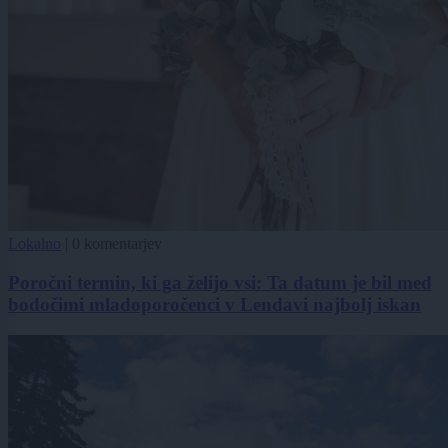
Lokalno
|
0 komentarjev
Poročni termin, ki ga želijo vsi: Ta datum je bil med
bodočimi mladoporočenci v Lendavi najbolj iskan