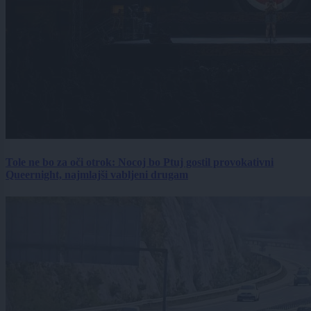
Tole ne bo za oči otrok: Nocoj bo Ptuj gostil provokativni
Queernight, najmlajši vabljeni drugam