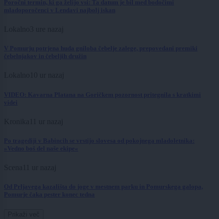
Poročni termin, ki ga želijo vsi: Ta datum je bil med bodočimi
mladoporočenci v Lendavi najbolj iskan
Lokalno
3 ure nazaj
V Pomurju potrjena huda gniloba čebelje zalege, prepovedani premiki
čebelnjakov in čebeljih družin
Lokalno
10 ur nazaj
VIDEO: Kavarna Platana na Goričkem pozornost pritegnila s kratkimi
videi
Kronika
11 ur nazaj
Po tragediji v Babincih se vrstijo slovesa od pokojnega mladoletnika:
»Vedno boš del naše ekipe«
Scena
11 ur nazaj
Od Prljavega kazališta do joge v mestnem parku in Pomurskega galopa,
Pomurje čaka pester konec tedna
Prikaži več