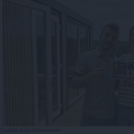
Lokalno
Scena
|
0 komentarjev