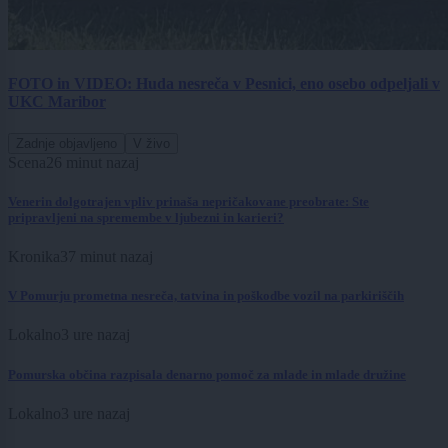
FOTO in VIDEO: Huda nesreča v Pesnici, eno osebo odpeljali v
UKC Maribor
Zadnje objavljeno
V živo
Scena
26 minut nazaj
Venerin dolgotrajen vpliv prinaša nepričakovane preobrate: Ste
pripravljeni na spremembe v ljubezni in karieri?
Kronika
37 minut nazaj
V Pomurju prometna nesreča, tatvina in poškodbe vozil na parkiriščih
Lokalno
3 ure nazaj
Pomurska občina razpisala denarno pomoč za mlade in mlade družine
Lokalno
3 ure nazaj