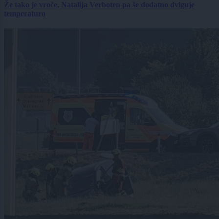
Že tako je vroče, Natalija Verboten pa še dodatno dviguje
temperaturo