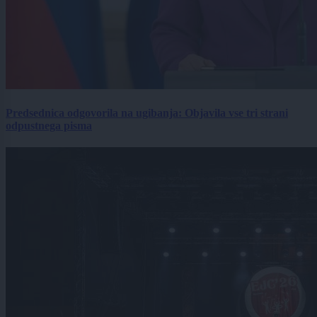
Predsednica odgovorila na ugibanja: Objavila vse tri strani
odpustnega pisma