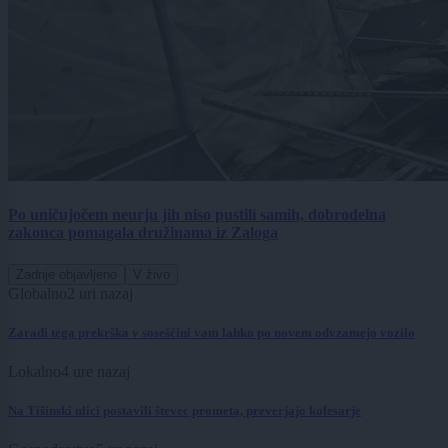
Po uničujočem neurju jih niso pustili samih, dobrodelna
zakonca pomagala družinama iz Zaloga
Zadnje objavljeno
V živo
Globalno
2 uri nazaj
Zaradi tega prekrška v soseščini vam lahko po novem odvzamejo vozilo
Lokalno
4 ure nazaj
Na Tišinski ulici postavili števec prometa, preverjajo kolesarje