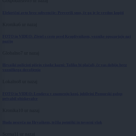
Gospodarstvo
5 ur nazaj
Električni avto brez subvencije: Preverili smo, če ga je še vredno kupiti
Kronika
6 ur nazaj
FOTO in VIDEO: Zletel s ceste pred Kruplivnikom, voznike opozarjajo naj
pazijo
Globalno
7 ur nazaj
Hrvaški policisti pišejo visoke kazni: Toliko bi plačali, če vas dobijo brez
vozniškega dovoljenja
Lokalno
8 ur nazaj
FOTO in VIDEO: Lendava v znamenju konj, jubilejni Pomurski galop
privabil obiskovalce
Kronika
10 ur nazaj
Huda nesreča na Hrvaškem, trčila potniški in tovorni vlak
Scena
11 ur nazaj