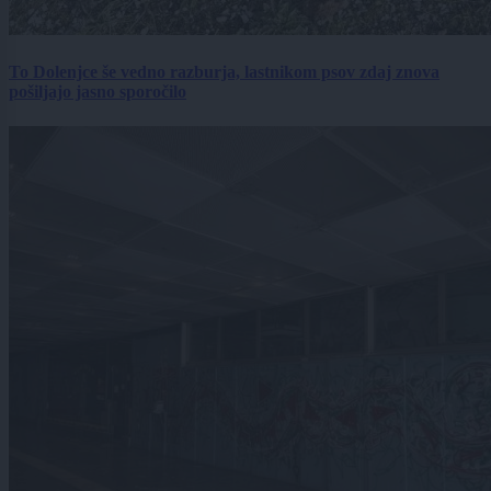
To Dolenjce še vedno razburja, lastnikom psov zdaj znova
pošiljajo jasno sporočilo