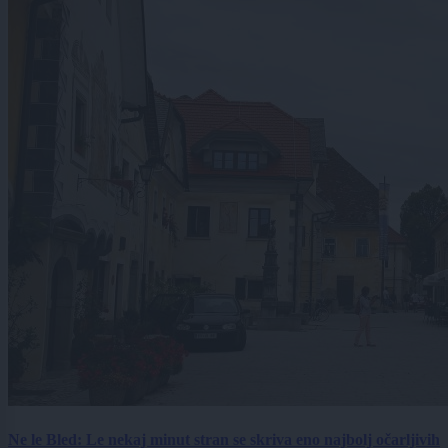
Ne le Bled: Le nekaj minut stran se skriva eno najbolj očarljivih