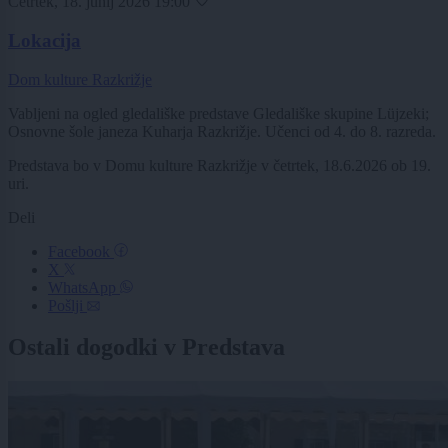
Četrtek, 18. junij 2026 19:00
Lokacija
Dom kulture Razkrižje
Vabljeni na ogled gledališke predstave Gledališke skupine Lüjzeki;
Osnovne šole janeza Kuharja Razkrižje. Učenci od 4. do 8. razreda.
Predstava bo v Domu kulture Razkrižje v četrtek, 18.6.2026 ob 19.
uri.
Deli
Facebook
X
WhatsApp
Pošlji
Ostali dogodki v Predstava