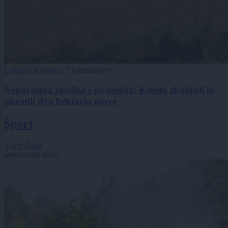
Lokalno
Kronika
|
7 komentarjev
Nenavadna zgodba s podeželja: Kmetu zbalirali in
ukradli dva hektarja otave
Šport
Vse v Šport
prekmurski derbi