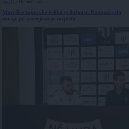
Šport
|
20 komentarjev
Murašice zapravile veliko priložnost: Romunke do
zmage po neverjetnem razpletu