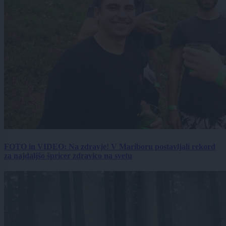
FOTO in VIDEO: Na zdravje! V Mariboru postavljali rekord
za najdaljšo špricer zdravico na svetu