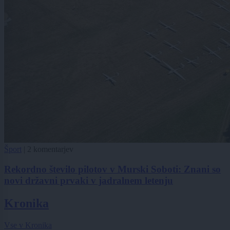
Šport
|
2 komentarjev
Rekordno število pilotov v Murski Soboti: Znani so
novi državni prvaki v jadralnem letenju
Kronika
Vse v Kronika