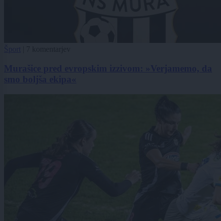
Šport
|
7 komentarjev
Murašice pred evropskim izzivom: »Verjamemo, da
smo boljša ekipa«