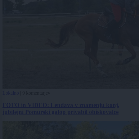
Lokalno
|
9 komentarjev
FOTO in VIDEO: Lendava v znamenju konj,
jubilejni Pomurski galop privabil obiskovalce