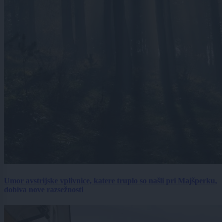
Umor avstrijske vplivnice, katere truplo so našli pri Majšperku,
dobiva nove razsežnosti