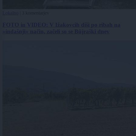
Lokalno
|
3 komentarjev
FOTO in VIDEO: V Ižakovcih diši po ribah na
»indašnji« način, začeli so se Büjraški dnev