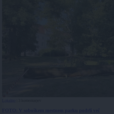
Lokalno
|
3 komentarjev
FOTO: V soboškem mestnem parku podrli več