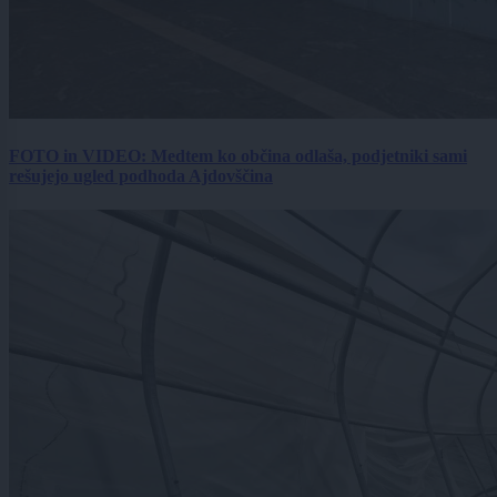
FOTO in VIDEO: Medtem ko občina odlaša, podjetniki sami
rešujejo ugled podhoda Ajdovščina