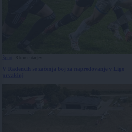
Šport
|
8 komentarjev
V Radencih se začenja boj za napredovanje v Ligo
prvakinj