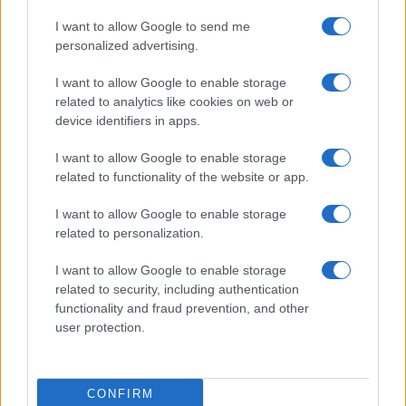
Hrvaški policisti pišejo visoke kazni: Toliko bi plačali, če vas dobijo brez
I want to allow Google to send me
vozniškega dovoljenja
personalized advertising.
Lokalno
14 ur nazaj
I want to allow Google to enable storage
related to analytics like cookies on web or
FOTO in VIDEO: Lendava v znamenju konj, jubilejni Pomurski galop
privabil obiskovalce
device identifiers in apps.
Kronika
16 ur nazaj
I want to allow Google to enable storage
related to functionality of the website or app.
Huda nesreča na Hrvaškem, trčila potniški in tovorni vlak
I want to allow Google to enable storage
Prikaži več
related to personalization.
Želiš biti vedno na tekočem? Prijavi se na novice in dvakrat
I want to allow Google to enable storage
tedensko v svoj email nabiralnik prejmi pregled svežih novic.
related to security, including authentication
E-naslov
functionality and fraud prevention, and other
user protection.
CAPTCHA
Nisem robot
CONFIRM
Naročite se