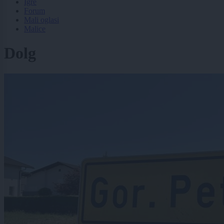
Igre
Forum
Mali oglasi
Malice
Dolg