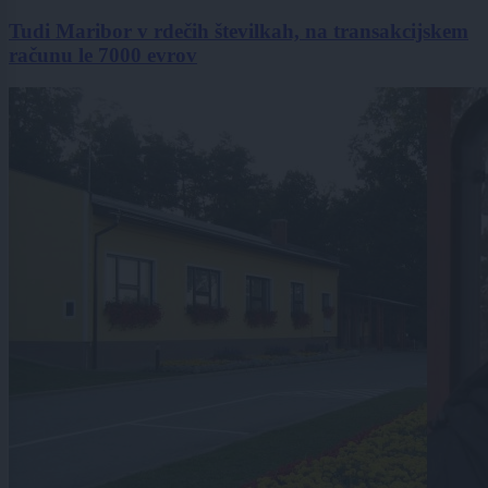
Tudi Maribor v rdečih številkah, na transakcijskem
računu le 7000 evrov