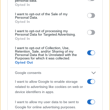
personal data.
Zadnje objavljeno
V živo
grant or deny consent to Google and its third-party tags to
Opted In
Globalno
25 minut nazaj
use your data for below specified purposes in below Google
consent section.
I want to opt-out of the Sale of my
Prosti bomo, čeprav ni državni praznik: Ali veste zakaj?
Personal Data.
Opted In
Globalno
8 ur nazaj
I want to opt-out of processing my
Zaradi tega prekrška v soseščini vam lahko po novem odvzamejo vozilo
Personal Data for Targeted Advertising.
Opted In
Lokalno
10 ur nazaj
Prijavi se na cajtng
I want to opt-out of Collection, Use,
Retention, Sale, and/or Sharing of my
Na Tišinski ulici postavili števec prometa, preverjajo kolesarje
Personal Data that Is Unrelated with the
Purposes for which it was collected.
Opted Out
Gospodarstvo
11 ur nazaj
Električni avto brez subvencije: Preverili smo, če ga je še vredno kupiti
Google consents
I want to allow Google to enable storage
Kronika
12 ur nazaj
related to advertising like cookies on web or
device identifiers in apps.
FOTO in VIDEO: Zletel s ceste pred Kruplivnikom, voznike opozarjajo naj
pazijo
I want to allow my user data to be sent to
Globalno
13 ur nazaj
Google for online advertising purposes.