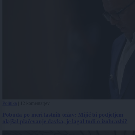
Politika
|
12 komentarjev
Pobuda po meri lastnih težav: Mijič bi podjetjem
olajšal plačevanje davka, je lagal tudi o izobrazbi?