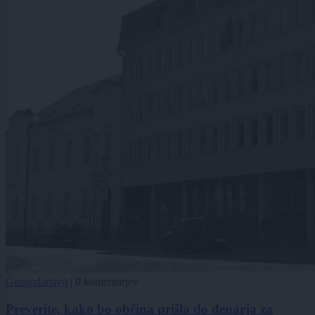
Gospodarstvo
|
0 komentarjev
Preverite, kako bo občina prišla do denarja za