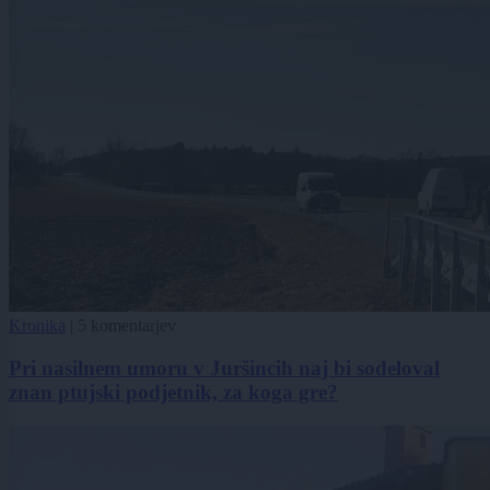
Kronika
|
5 komentarjev
Pri nasilnem umoru v Juršincih naj bi sodeloval
znan ptujski podjetnik, za koga gre?