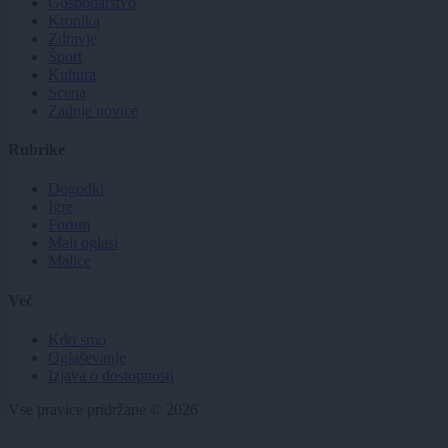
Gospodarstvo
Kronika
Zdravje
Šport
Kultura
Scena
Zadnje novice
Rubrike
Dogodki
Igre
Forum
Mali oglasi
Malice
Več
Kdo smo
Oglaševanje
Izjava o dostopnosti
Vse pravice pridržane © 2026