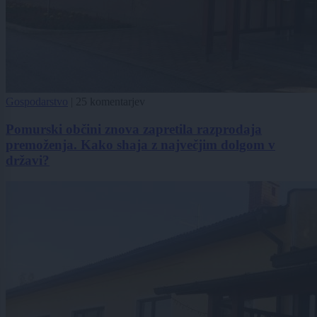
Gospodarstvo
|
25 komentarjev
Pomurski občini znova zapretila razprodaja
premoženja. Kako shaja z največjim dolgom v
državi?