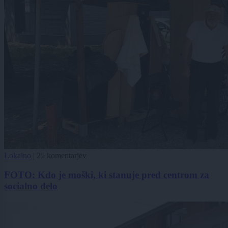
Lokalno
|
25 komentarjev
FOTO: Kdo je moški, ki stanuje pred centrom za
socialno delo