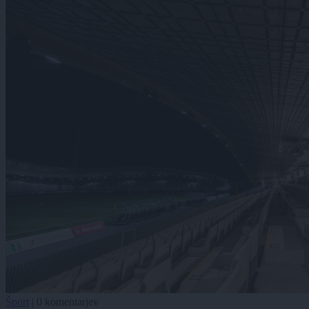
Šport
|
0 komentarjev