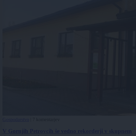
Gospodarstvo
|
7 komentarjev
V Gornjih Petrovcih še vedno rekorderji v skupnem