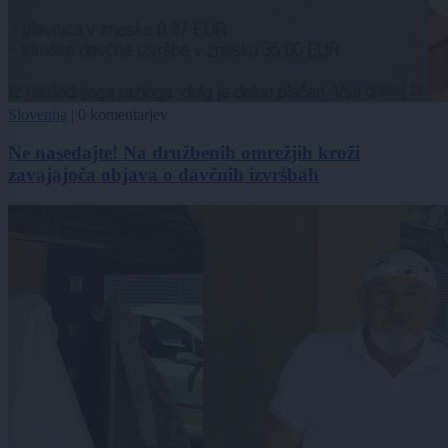
Slovenija
|
0 komentarjev
Ne nasedajte! Na družbenih omrežjih kroži
zavajajoča objava o davčnih izvršbah