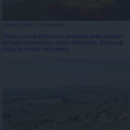
Lokalno
Politika
|
16 komentarjev
Občina Gornji Petrovci za poplačilo dolga prodaja
občinsko premoženje, župan Šlihthuber: Reševanje
dolga bo trajalo več mesecev