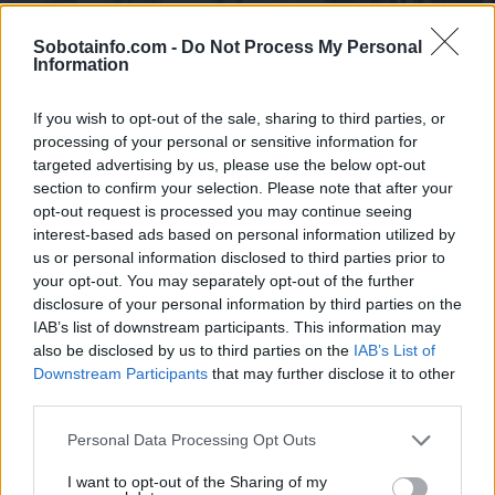
Sobotainfo.com -
Do Not Process My Personal
Information
If you wish to opt-out of the sale, sharing to third parties, or
processing of your personal or sensitive information for
targeted advertising by us, please use the below opt-out
section to confirm your selection. Please note that after your
opt-out request is processed you may continue seeing
interest-based ads based on personal information utilized by
us or personal information disclosed to third parties prior to
your opt-out. You may separately opt-out of the further
Gospodarstvo
|
11 komentarjev
disclosure of your personal information by third parties on the
IAB’s list of downstream participants. This information may
Prekmurski občini le ne bo treba prodati oljne slike,
also be disclosed by us to third parties on the
IAB’s List of
daljnogleda in polnilca, da bi poravnala dolg
Downstream Participants
that may further disclose it to other
third parties.
1
2
Please note that this website/app uses one or more Google
Personal Data Processing Opt Outs
services and may gather and store information including but
not limited to your visit or usage behaviour. You may click to
I want to opt-out of the Sharing of my