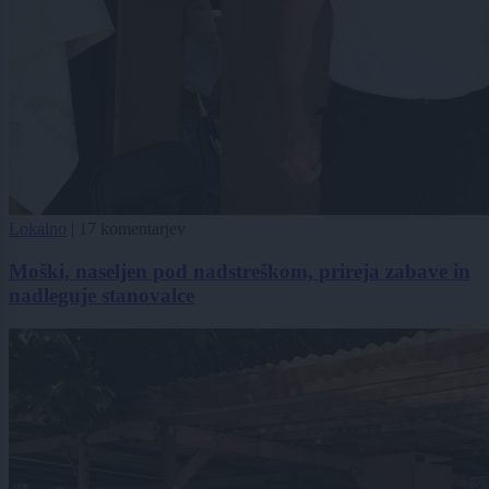
Lokalno
|
17 komentarjev
Moški, naseljen pod nadstreškom, prireja zabave in
nadleguje stanovalce