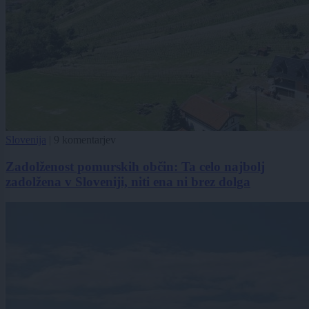
Slovenija
|
9 komentarjev
Zadolženost pomurskih občin: Ta celo najbolj
zadolžena v Sloveniji, niti ena ni brez dolga