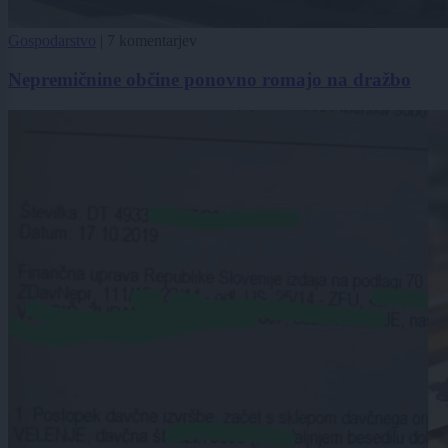
Gospodarstvo
|
7 komentarjev
Nepremičnine občine ponovno romajo na dražbo