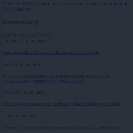
FOTO in VIDEO: Huda nesreča v Pesnici, eno osebo odpeljali v
UKC Maribor
Komentarji
Zadnje objavljeno
V živo
Globalno
17 minut nazaj
Potres prebudil cel Kvarner, čutili smo ga tudi v Sloveniji
Scena
46 minut nazaj
Venerin dolgotrajen vpliv prinaša nepričakovane preobrate: Ste
pripravljeni na spremembe v ljubezni in karieri?
Kronika
57 minut nazaj
V Pomurju prometna nesreča, tatvina in poškodbe vozil na parkiriščih
Lokalno
4 ure nazaj
Pomurska občina razpisala denarno pomoč za mlade in mlade družine