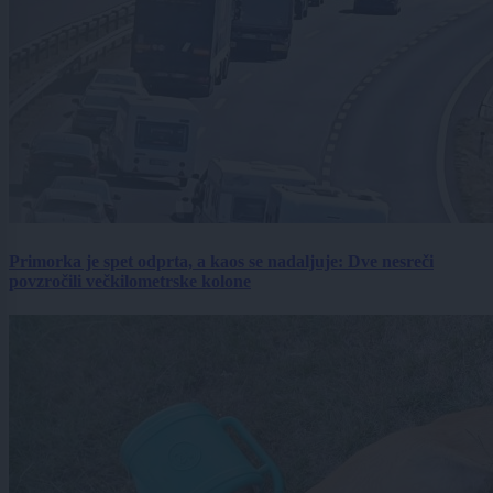
Primorka je spet odprta, a kaos se nadaljuje: Dve nesreči
povzročili večkilometrske kolone