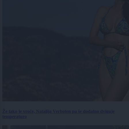
Že tako je vroče, Natalija Verboten pa še dodatno dviguje
temperaturo