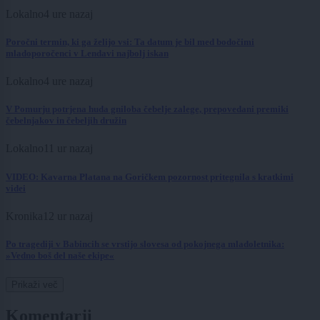
Lokalno
4 ure nazaj
Poročni termin, ki ga želijo vsi: Ta datum je bil med bodočimi
mladoporočenci v Lendavi najbolj iskan
Lokalno
4 ure nazaj
V Pomurju potrjena huda gniloba čebelje zalege, prepovedani premiki
čebelnjakov in čebeljih družin
Lokalno
11 ur nazaj
VIDEO: Kavarna Platana na Goričkem pozornost pritegnila s kratkimi
videi
Kronika
12 ur nazaj
Po tragediji v Babincih se vrstijo slovesa od pokojnega mladoletnika:
»Vedno boš del naše ekipe«
Prikaži več
Komentarji