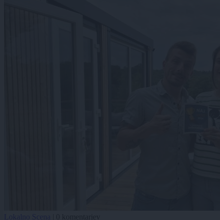
Lokalno
Scena
|
0 komentarjev