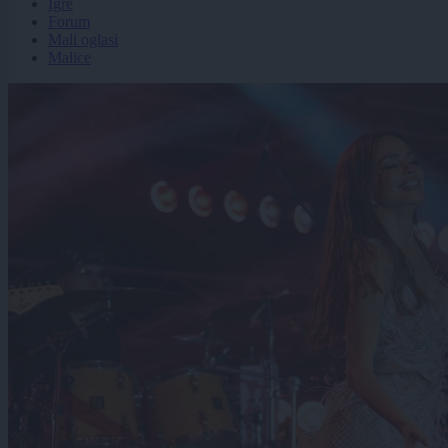
Igre
Forum
Mali oglasi
Malice