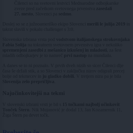
Čilenci so na svetovni lestvici Mednarodne odbojkarske
zveze pred začetkom svetovnega prvenstva
zasedali
27. mesto
, Slovenci pa
sedmo
.
Doslej so se z južnoameriško ekipo Slovenci
merili le julija 2019
in
takrat slavili v pokalu challenger s 3:0.
Slovenska izbrana vrsta pod
vodstvom italijanskega strokovnjaka
Fabia Solija
na tokratnem svetovnem prvenstvu igra v nekoliko
spremenjeni zasedbi z mešanico izkušenj in mladosti
, za šest
mladih odbojkarjev je to namreč
prvi nastop
na mundialu.
A danes se to ni poznalo. V prvih dveh nizih so sicer Čilenci dlje
časa še držali stik, a so Slovenci v zaključku nizov odigrali precej
bolje od tekmecev in
ju gladko dobili
. V tretjem nizu pa je bila
Slovenija zelo prepričljiva
.
Najučinkovitejši na tekmi
V slovenski izbrani vrsti je bil s
15 točkami najbolj učinkovit
Tonček Štern
. Nik Mujanović je dodal 13, Jan Kozamernik 11,
Žiga Štern pa devet točk.
Preberite še