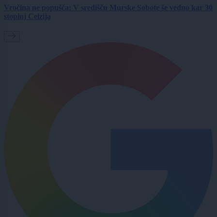
Vročina ne popušča: V središču Murske Sobote še vedno kar 30
stopinj Celzija