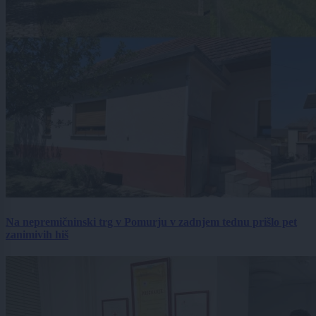
Na nepremičninski trg v Pomurju v zadnjem tednu prišlo pet
zanimivih hiš