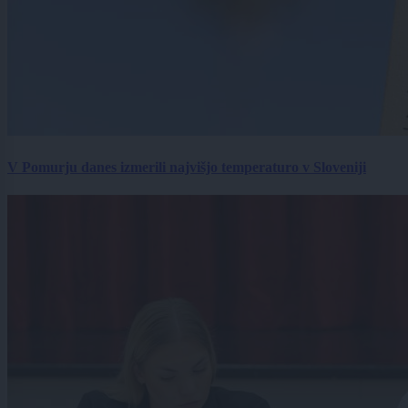
V Pomurju danes izmerili najvišjo temperaturo v Sloveniji