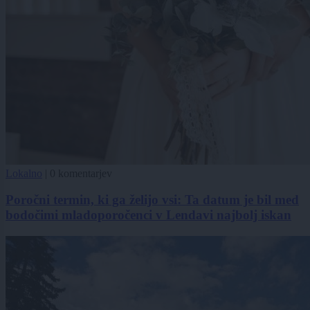
Lokalno
|
0 komentarjev
Poročni termin, ki ga želijo vsi: Ta datum je bil med
bodočimi mladoporočenci v Lendavi najbolj iskan