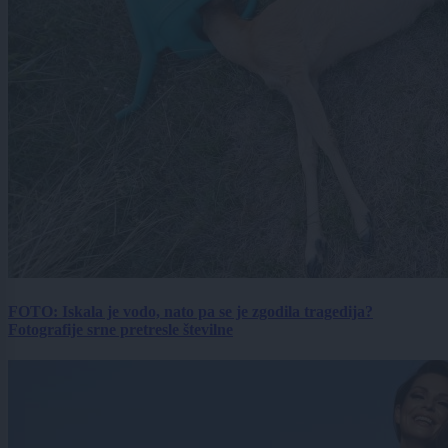
FOTO: Iskala je vodo, nato pa se je zgodila tragedija?
Fotografije srne pretresle številne