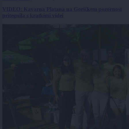
VIDEO: Kavarna Platana na Goričkem pozornost
pritegnila s kratkimi videi