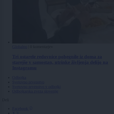
Globalno
|
0 komentarjev
Tri ostarele redovnice pobegnile iz doma za
starejše v samostan, utrinke življenja delijo na
Instagramu
Odbojka
Svetovno prvenstvo
Svetovno prvenstvo v odbojki
Odbojkarska zveza slovenije
Deli
Facebook
X