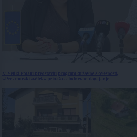
V Veliki Polani predstavili program državne slovesnosti,
»Prekmurski svétek« prinaša celodnevno dogajanje