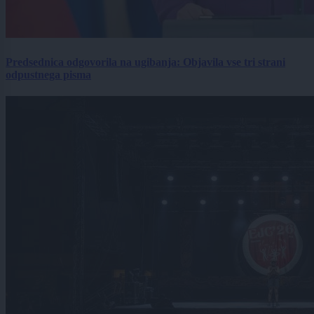
Predsednica odgovorila na ugibanja: Objavila vse tri strani
odpustnega pisma