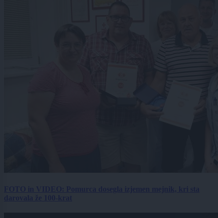
FOTO in VIDEO: Pomurca dosegla izjemen mejnik, kri sta
darovala že 100-krat