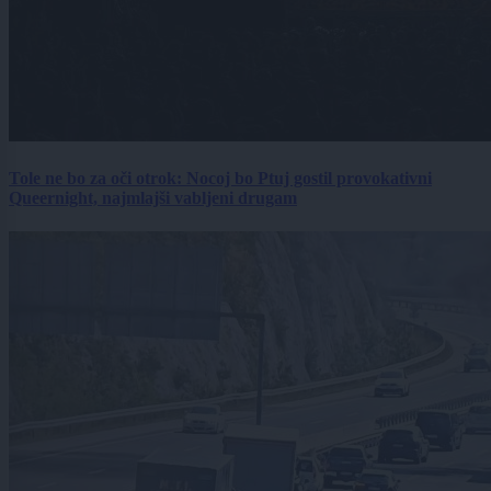
Tole ne bo za oči otrok: Nocoj bo Ptuj gostil provokativni
Queernight, najmlajši vabljeni drugam