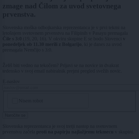
zmage nad Čilom za uvod svetovnega
prvenstva.
Slovenska moška odbojkarska reprezentanca je v prvi tekmi na
letošnjem svetovnem prvenstvu na Filipinih v Pasayu premagala
Čile s 3:0
(19, 20, 16). V okviru skupine E se bodo Slovenci
v
ponedeljek ob 11.30 merili z Bolgarijo
, ki je danes za uvod
premagala Nemčijo s 3:0.
Želiš biti vedno na tekočem? Prijavi se na novice in dvakrat
tedensko v svoj email nabiralnik prejmi pregled svežih novic.
E-naslov
CAPTCHA
Nisem robot
Naročite se
Slovenska reprezentanca je svoj tretji nastop na svetovnem
prvenstvu začela
proti na papirju najlažjemu tekmecu
v skupini.