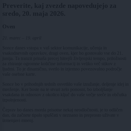
Preverite, kaj zvezde napovedujejo za
sredo, 20. maja 2026.
Oven
21. marec – 19. april
Sonce danes vstopa v vaš sektor komunikacije, učenja in
vsakodnevnih opravkov, dragi oven, kjer bo gostovalo vse do 21.
junija. Ta tranzit prinaša precej hitrejši življenjski tempo, priložnosti
za zbiranje ogromne količine informacij in veliko več stikov z
ljudmi. To je dinamično, svetlo in izjemno povezovalno področje
vaše osebne karte.
Sonce bo v prihodnjih tednih osvetlilo vaše izražanje, deljenje idej in
mreženje. Ker boste na te stvari zelo ponosni, bo izboljšanje
vsakdana in odnosov z okolico ključ do vaše večje sreče in občutka
izpolnjenosti.
Čeprav bo danes morda prisotne nekaj neodločnosti, je to odličen
dan, da začnete tipalo spuščati v neznano in preprosto uživate v
izmenjavi mnenj.