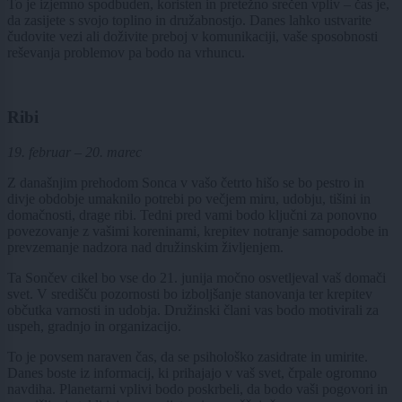
To je izjemno spodbuden, koristen in pretežno srečen vpliv – čas je,
da zasijete s svojo toplino in družabnostjo. Danes lahko ustvarite
čudovite vezi ali doživite preboj v komunikaciji, vaše sposobnosti
reševanja problemov pa bodo na vrhuncu.
Ribi
19. februar – 20. marec
Z današnjim prehodom Sonca v vašo četrto hišo se bo pestro in
divje obdobje umaknilo potrebi po večjem miru, udobju, tišini in
domačnosti, drage ribi. Tedni pred vami bodo ključni za ponovno
povezovanje z vašimi koreninami, krepitev notranje samopodobe in
prevzemanje nadzora nad družinskim življenjem.
Ta Sončev cikel bo vse do 21. junija močno osvetljeval vaš domači
svet. V središču pozornosti bo izboljšanje stanovanja ter krepitev
občutka varnosti in udobja. Družinski člani vas bodo motivirali za
uspeh, gradnjo in organizacijo.
To je povsem naraven čas, da se psihološko zasidrate in umirite.
Danes boste iz informacij, ki prihajajo v vaš svet, črpale ogromno
navdiha. Planetarni vplivi bodo poskrbeli, da bodo vaši pogovori in