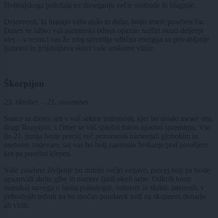
življenjskega položaja ter doseganju večje svobode in blaginje.
Dejavnosti, ki hranijo vašo dušo in duha, bodo imele poseben čar.
Danes se lahko vaš partnerski odnos opazno razširi skozi deljenje
idej – v resnici vas že zdaj spremlja odlična energija za privabljanje
ljubezni in prijateljstva skozi vaše unikatne vizije.
Škorpijon
23. oktober – 21. november
Sonce se danes seli v vaš sektor intimnosti, kjer bo ostalo mesec dni,
dragi škorpijon, s čimer se vaš splošni fokus opazno spreminja. Vse
do 21. junija boste precej več pozornosti namenjali globokim in
osebnim zadevam, saj vas bo bolj zanimalo brskanje pod površjem
kot pa površni klepeti.
Vaše zasebno življenje bo dobilo večjo veljavo, precej bolj pa boste
opazovali skrite gibe in namere ljudi okoli sebe. Odkrili boste
marsikaj novega o lastni psihologiji, odnosih in skritih interesih, v
prihodnjih tednih pa bo močan poudarek tudi na skupnem denarju
ali virih.