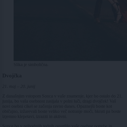
Slika je simbolična.
Dvojčka
21. maj – 20. junij
Z današnjim vstopom Sonca v vaše znamenje, kjer bo ostalo do 21.
junija, bo vaša osebnost zasijala v polni luči, dragi dvojček! Vaš
novi osebni cikel se začenja ravno danes. Opaznejši boste kot
običajno, izžarevali boste veliko več notranje moči, hkrati pa boste
izjemno klepetavi, izraziti in aktivni.
Sonce bo v prihodnjih tednih osvetlilo vaše osebne potrebe in