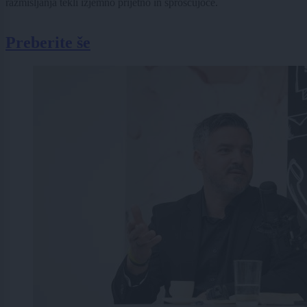
razmišljanja tekli izjemno prijetno in sproščujoče.
Preberite še