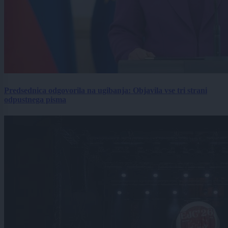
Predsednica odgovorila na ugibanja: Objavila vse tri strani
odpustnega pisma