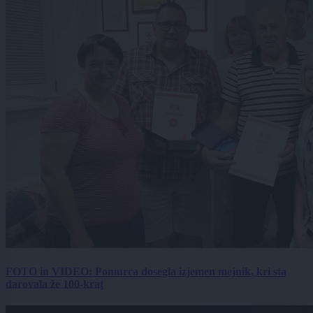
FOTO in VIDEO: Pomurca dosegla izjemen mejnik, kri sta
darovala že 100-krat