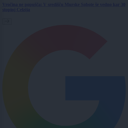
Vročina ne popušča: V središču Murske Sobote še vedno kar 30
stopinj Celzija