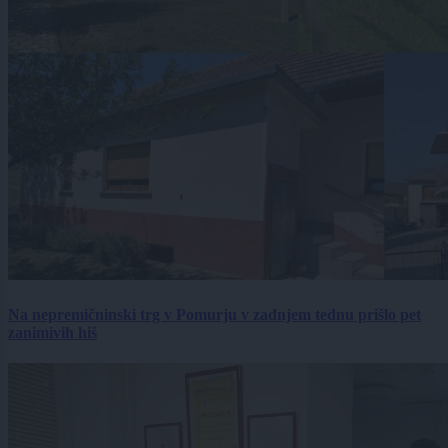
Na nepremičninski trg v Pomurju v zadnjem tednu prišlo pet
zanimivih hiš