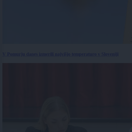
V Pomurju danes izmerili najvišjo temperaturo v Sloveniji