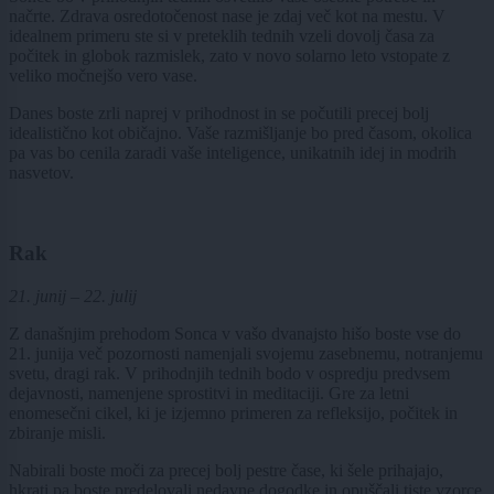
načrte. Zdrava osredotočenost nase je zdaj več kot na mestu. V
idealnem primeru ste si v preteklih tednih vzeli dovolj časa za
počitek in globok razmislek, zato v novo solarno leto vstopate z
veliko močnejšo vero vase.
Danes boste zrli naprej v prihodnost in se počutili precej bolj
idealistično kot običajno. Vaše razmišljanje bo pred časom, okolica
pa vas bo cenila zaradi vaše inteligence, unikatnih idej in modrih
nasvetov.
Rak
21. junij – 22. julij
Z današnjim prehodom Sonca v vašo dvanajsto hišo boste vse do
21. junija več pozornosti namenjali svojemu zasebnemu, notranjemu
svetu, dragi rak. V prihodnjih tednih bodo v ospredju predvsem
dejavnosti, namenjene sprostitvi in meditaciji. Gre za letni
enomesečni cikel, ki je izjemno primeren za refleksijo, počitek in
zbiranje misli.
Nabirali boste moči za precej bolj pestre čase, ki šele prihajajo,
hkrati pa boste predelovali nedavne dogodke in opuščali tiste vzorce