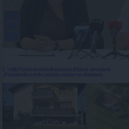
V Veliki Polani predstavili program državne slovesnosti,
»Prekmurski svétek« prinaša celodnevno dogajanje