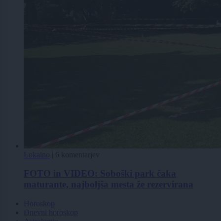
Lokalno
|
6 komentarjev
FOTO in VIDEO: Soboški park čaka
maturante, najboljša mesta že rezervirana
Horoskop
Dnevni horoskop