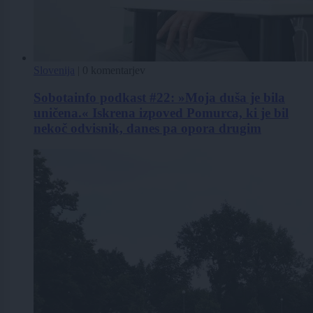
Slovenija
|
0 komentarjev
Sobotainfo podkast #22: »Moja duša je bila
uničena.« Iskrena izpoved Pomurca, ki je bil
nekoč odvisnik, danes pa opora drugim