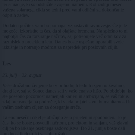
ter situacije, ki so odslužile svojemu namenu. Kot zadnji mesec
vašega solarnega cikla so tedni pred vami odlični za dokončanje
odprtih zadev.
Dodaten počitek vam bo pomagal vzpostaviti ravnovesje. Če je le
mogoče, izkoristite ta čas, da si olajšate bremena. Na splošno to ni
najboljši čas za forsiranje načrtov, saj potrebujete več odmikov za
razmislek o preteklem letu. Danes boste uspešno uporabili svoje
izkušnje in notranjo modrost za napredek pri poslovnih ciljih.
Lev
23. julij – 22. avgust
Vaše družabno življenje bo v prihodnjih tednih izjemno živahno,
dragi lev, saj se Sonce danes seli v vašo enajsto hišo. Po obdobju, ko
ste posebno pozornost namenjali karieri in ambicijam, se vaš fokus
zdaj preusmerja na področje, ki vlada prijateljstvu, humanitarnosti in
vašim osebnim ciljem za doseganje sreče.
Ta enomesečni cikel je običajno zelo prijeten in spodbuden. To je
čas, ko se boste posvetili načrtom, projektom in sanjam, vaš glavni
cilj pa bo iskanje osebnega zadovoljstva. Do 21. junija boste dali
prednost ljudem, ki vas obkrožajo.