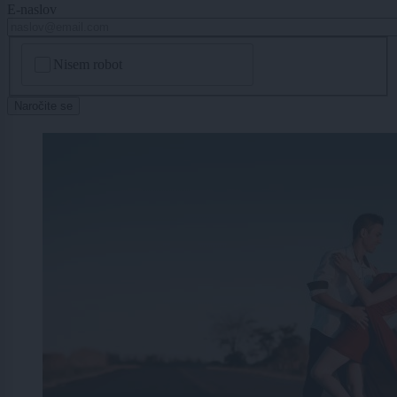
E-naslov
CAPTCHA
Nisem robot
Naročite se