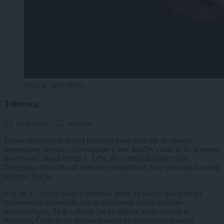
Slika je simbolična.
Tehtnica
23. september – 22. oktober
Danes zaključujete precej introspektivno obdobje in opazno
spreminjate prestavo, saj vstopate v nov Sončev cikel, ki bo izjemno
navdihujoč, draga tehtnica. Želja, da z drugimi delite svojo
življenjsko filozofijo ali unikatno perspektivo, bo v prihodnjih tednih
izjemno močna.
Vse do 21. junija boste v vrhunski formi za učenje novih stvari,
raziskovanje naprednih idej in odkrivanje svežih načinov
samoizražanja. To je odličen čas za širjenje vaših obzorij in
interesov. Čutili boste močno potrebo po izboljšanju svojega