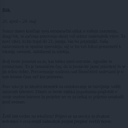
Bik
20. april – 20. maj
Sonce danes končuje svoj enomesečni obisk v vašem znamenju,
dragi bik, in začenja potovanje skozi vaš sektor materialnih virov. Ta
novi cikel, ki bo trajal do 21. junija, vas bo prizemljil. Vaša
naravnanost se opazno spreminja, saj se bo vaš fokus preusmeril k
iskanju varnosti, stabilnosti in udobja.
Bolj boste ponosni na to, kar lahko sami ustvarite, zgradite in
producirate. To je fantastičen čas, da si postavite jasne prioritete in se
jih trdno držite. Prevzemanje nadzora nad finančnimi zadevami je v
tem letnem času več kot primerno.
Prav tako je to idealen trenutek za raziskovanje in razvijanje vaših
naravnih talentov. Danes se boste zlahka popolnoma poglobili v
svoje osebne interese in projekte ter se za nekaj ur prijetno umaknili
pred svetom.
Želiš biti vedno na tekočem? Prijavi se na novice in dvakrat
tedensko v svoj email nabiralnik prejmi pregled svežih novic.