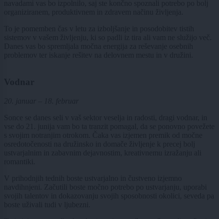
navadami vas bo izpolnilo, saj ste končno spoznali potrebo po bolj
organiziranem, produktivnem in zdravem načinu življenja.
To je pomemben čas v letu za izboljšanje in posodobitev tistih
sistemov v vašem življenju, ki so padli iz tira ali vam ne služijo več.
Danes vas bo spremljala močna energija za reševanje osebnih
problemov ter iskanje rešitev na delovnem mestu in v družini.
Vodnar
20. januar – 18. februar
Sonce se danes seli v vaš sektor veselja in radosti, dragi vodnar, in
vse do 21. junija vam bo ta tranzit pomagal, da se ponovno povežete
s svojim notranjim otrokom. Čaka vas izjemen premik od močne
osredotočenosti na družinsko in domače življenje k precej bolj
ustvarjalnim in zabavnim dejavnostim, kreativnemu izražanju ali
romantiki.
V prihodnjih tednih boste ustvarjalno in čustveno izjemno
navdihnjeni. Začutili boste močno potrebo po ustvarjanju, uporabi
svojih talentov in dokazovanju svojih sposobnosti okolici, seveda pa
boste uživali tudi v ljubezni.