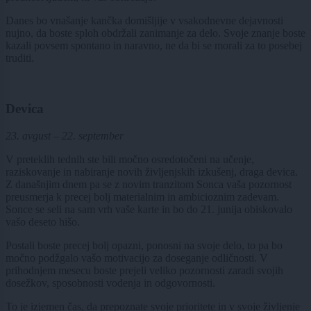
Danes bo vnašanje kančka domišljije v vsakodnevne dejavnosti
nujno, da boste sploh obdržali zanimanje za delo. Svoje znanje boste
kazali povsem spontano in naravno, ne da bi se morali za to posebej
truditi.
Devica
23. avgust – 22. september
V preteklih tednih ste bili močno osredotočeni na učenje,
raziskovanje in nabiranje novih življenjskih izkušenj, draga devica.
Z današnjim dnem pa se z novim tranzitom Sonca vaša pozornost
preusmerja k precej bolj materialnim in ambicioznim zadevam.
Sonce se seli na sam vrh vaše karte in bo do 21. junija obiskovalo
vašo deseto hišo.
Postali boste precej bolj opazni, ponosni na svoje delo, to pa bo
močno podžgalo vašo motivacijo za doseganje odličnosti. V
prihodnjem mesecu boste prejeli veliko pozornosti zaradi svojih
dosežkov, sposobnosti vodenja in odgovornosti.
To je izjemen čas, da prepoznate svoje prioritete in v svoje življenje