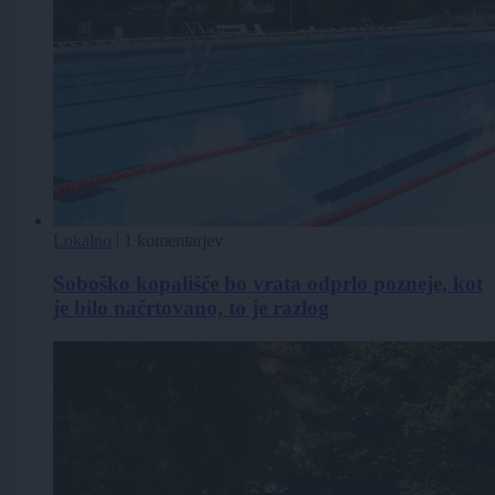
Lokalno
|
1 komentarjev
Soboško kopališče bo vrata odprlo pozneje, kot
je bilo načrtovano, to je razlog