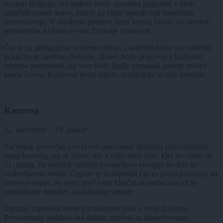
svojem življenju. Na zadeve boste sposobni pogledati z dveh
različnih zornih kotov, hitreje pa boste opazili tudi morebitna
neravnovesja. V idealnem primeru boste komaj čakali, da uvedete
spremembe, ki bodo v vaše življenje vrnile red.
Čas je za prilagajanje in kompromise, s katerimi boste uravnotežili
poklicno in zasebno življenje. Danes bodo pogovori z bližnjimi
izjemno pomembni, saj vam bodo ljudje pomagali jasneje uvideti
lastna čustva. Razprave bodo odprte, prijateljske in zelo koristne.
Kozorog
22. december – 19. januar
Začenjate posvečati precej več pozornosti drobnim podrobnostim,
dragi kozorog, saj se Sonce seli v vašo šesto hišo, kjer bo ostalo do
21. junija. To obdobje prinaša prenovljeno energijo za delo in
vsakodnevno rutino. Čeprav to ni najboljši čas za javna priznanja ali
svetovni uspeh, so tedni pred vami ključni za osebni razvoj in
postavljanje temeljev za prihodnje zmage.
Izjemno zaposleni boste z vnašanjem reda v svoje življenje.
Prevzemanje nadzora nad delom, opravki in zdravstvenimi