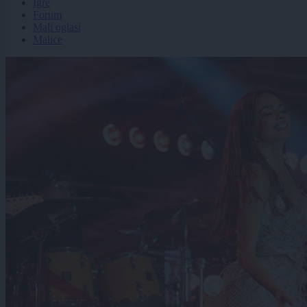
Igre
Forum
Mali oglasi
Malice