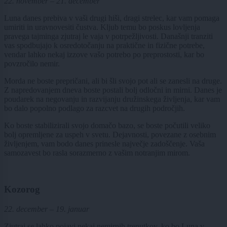
22. november – 21. december
Luna danes prebiva v vaši drugi hiši, dragi strelec, kar vam pomaga
umiriti in uravnovesiti čustva. Kljub temu bo poskus lovljenja
pravega tajminga zjutraj le vaja v potrpežljivosti. Današnji tranziti
vas spodbujajo k osredotočanju na praktične in fizične potrebe,
vendar lahko nekaj izzove vašo potrebo po preprostosti, kar bo
povzročilo nemir.
Morda ne boste prepričani, ali bi šli svojo pot ali se zanesli na druge.
Z napredovanjem dneva boste postali bolj odločni in mirni. Danes je
poudarek na negovanju in razvijanju družinskega življenja, kar vam
bo dalo popolno podlago za razcvet na drugih področjih.
Ko boste stabilizirali svojo domačo bazo, se boste počutili veliko
bolj opremljene za uspeh v svetu. Dejavnosti, povezane z osebnim
življenjem, vam bodo danes prinesle največje zadoščenje. Vaša
samozavest bo rasla sorazmerno z vašim notranjim mirom.
Kozorog
22. december – 19. januar
Zjutraj se lahko pojavi nekaj nemirnih trenutkov, ko bo Luna v