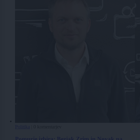
Politika
|
0 komentarjev
Pomurje izbira: Bezjak Zrim in Novak na