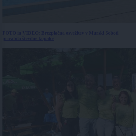
FOTO in VIDEO: Brezplačna osvežitev v Murski Soboti
privabila številne kopalce