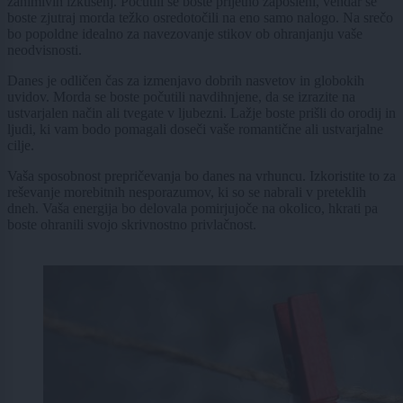
zanimivih izkušenj. Počutili se boste prijetno zaposleni, vendar se
boste zjutraj morda težko osredotočili na eno samo nalogo. Na srečo
bo popoldne idealno za navezovanje stikov ob ohranjanju vaše
neodvisnosti.
Danes je odličen čas za izmenjavo dobrih nasvetov in globokih
uvidov. Morda se boste počutili navdihnjene, da se izrazite na
ustvarjalen način ali tvegate v ljubezni. Lažje boste prišli do orodij in
ljudi, ki vam bodo pomagali doseči vaše romantične ali ustvarjalne
cilje.
Vaša sposobnost prepričevanja bo danes na vrhuncu. Izkoristite to za
reševanje morebitnih nesporazumov, ki so se nabrali v preteklih
dneh. Vaša energija bo delovala pomirjujoče na okolico, hkrati pa
boste ohranili svojo skrivnostno privlačnost.