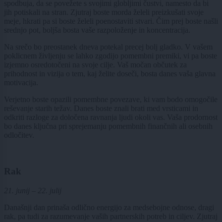
spodbuja, da se povežete s svojimi globljimi čustvi, namesto da bi
jih potiskali na stran. Zjutraj boste morda želeli preizkušati svoje
meje, hkrati pa si boste želeli poenostaviti stvari. Čim prej boste našli
srednjo pot, boljša bosta vaše razpoloženje in koncentracija.
Na srečo bo preostanek dneva potekal precej bolj gladko. V vašem
poklicnem življenju se lahko zgodijo pomembni premiki, vi pa boste
izjemno osredotočeni na svoje cilje. Vaš močan občutek za
prihodnost in vizija o tem, kaj želite doseči, bosta danes vaša glavna
motivacija.
Verjetno boste opazili pomembne povezave, ki vam bodo omogočile
reševanje starih težav. Danes boste znali brati med vrsticami in
odkriti razloge za določena ravnanja ljudi okoli vas. Vaša prodornost
bo danes ključna pri sprejemanju pomembnih finančnih ali osebnih
odločitev.
Rak
21. junij – 22. julij
Današnji dan prinaša odlično energijo za medsebojne odnose, dragi
rak, pa tudi za razumevanje vaših partnerskih potreb in ciljev. Zjutraj