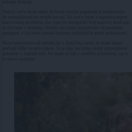
nekoga drugega.
Največ sreče boste imeli, če boste brzdali nagnjenje k pretiravanju
ali popustljivosti do svojih razvad. Na srečo boste z napredovanjem
dneva manj neodločni, kar vam bo omogočilo bolj naravno izražanje
in uživanje v trenutku. Nekdo vas lahko neposredno ali posredno
opogumi, vi pa boste postali izjemno optimistični glede prihodnosti.
Skozi partnerstvo ali interakcijo z določeno osebo se boste danes
počutili bližje svojim ciljem. To je dan, ko lahko svojo ustvarjalnost
pokažete v najlepši luči. Ne bojte se biti v središču pozornosti, saj si
to danes zaslužite.