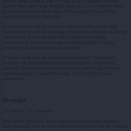
pritiska, draga tehtnica. Trik je v tem, da si to razkošje dejansko
dovolite brez slabe vesti! Jutranja opozicija Lune z Jupitrom lahko
povzroči notranji boj glede tega, ali bi morali počivati ali delati,
vendar bo ta občutek hitro minil.
To neravnovesje vas bo na koncu vodilo do dobre srednje poti.
Današnji Marsov tranzit spodbuja povezovanje z drugimi in širjenje
vaših obzorij. Lahko navežete stike z ljudmi ali pridobite
informacije, ki vam bodo pomagale izboljšati vidike življenja,
povezane z delom, navadami ali zdravjem.
Uvajanje novih rutin ali urejanje drobnih zadev v vsakdanjem
življenju vam bo prineslo resnično zadovoljstvo. Danes boste
ugotovili, da je vaš dom vaše najmočnejše oporišče. Ko si boste
napolnili baterije v domačem zavetju, se bo vrnila tudi vaša
samozavest.
Škorpijon
23. oktober – 21. november
Luna danes preživi ves dan v vašem komunikacijskem sektorju,
dragi škorpijon, zato bo vaša radovednost močna in vas bo vodila do