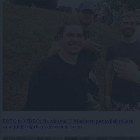
FOTO in VIDEO: Na zdravje! V Mariboru postavljali rekord
za najdaljšo špricer zdravico na svetu