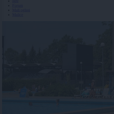
Igre
Forum
Mali oglasi
Malice