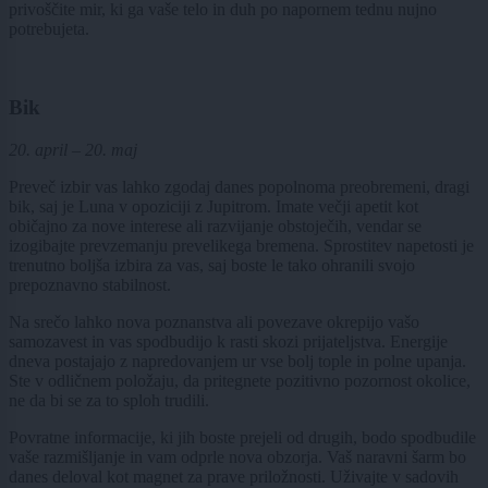
privoščite mir, ki ga vaše telo in duh po napornem tednu nujno
potrebujeta.
Bik
20. april – 20. maj
Preveč izbir vas lahko zgodaj danes popolnoma preobremeni, dragi
bik, saj je Luna v opoziciji z Jupitrom. Imate večji apetit kot
običajno za nove interese ali razvijanje obstoječih, vendar se
izogibajte prevzemanju prevelikega bremena. Sprostitev napetosti je
trenutno boljša izbira za vas, saj boste le tako ohranili svojo
prepoznavno stabilnost.
Na srečo lahko nova poznanstva ali povezave okrepijo vašo
samozavest in vas spodbudijo k rasti skozi prijateljstva. Energije
dneva postajajo z napredovanjem ur vse bolj tople in polne upanja.
Ste v odličnem položaju, da pritegnete pozitivno pozornost okolice,
ne da bi se za to sploh trudili.
Povratne informacije, ki jih boste prejeli od drugih, bodo spodbudile
vaše razmišljanje in vam odprle nova obzorja. Vaš naravni šarm bo
danes deloval kot magnet za prave priložnosti. Uživajte v sadovih