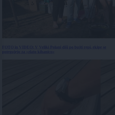
FOTO in VIDEO: V Veliki Polani diši po bujti repi, ekipe se
potegujejo za »zlato kihanico«