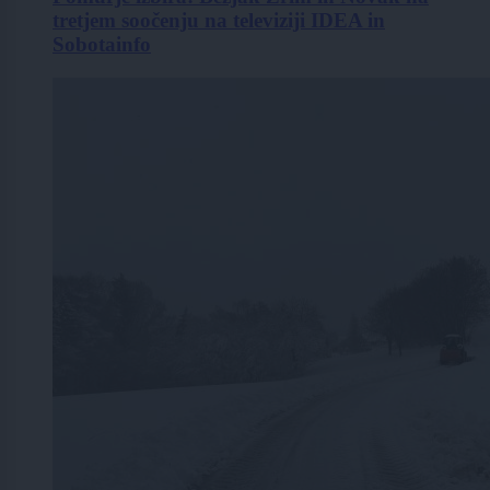
tretjem soočenju na televiziji IDEA in
Sobotainfo