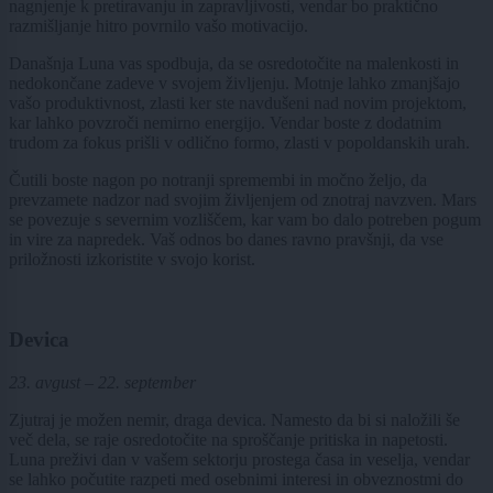
nagnjenje k pretiravanju in zapravljivosti, vendar bo praktično
razmišljanje hitro povrnilo vašo motivacijo.
Današnja Luna vas spodbuja, da se osredotočite na malenkosti in
nedokončane zadeve v svojem življenju. Motnje lahko zmanjšajo
vašo produktivnost, zlasti ker ste navdušeni nad novim projektom,
kar lahko povzroči nemirno energijo. Vendar boste z dodatnim
trudom za fokus prišli v odlično formo, zlasti v popoldanskih urah.
Čutili boste nagon po notranji spremembi in močno željo, da
prevzamete nadzor nad svojim življenjem od znotraj navzven. Mars
se povezuje s severnim vozliščem, kar vam bo dalo potreben pogum
in vire za napredek. Vaš odnos bo danes ravno pravšnji, da vse
priložnosti izkoristite v svojo korist.
Devica
23. avgust – 22. september
Zjutraj je možen nemir, draga devica. Namesto da bi si naložili še
več dela, se raje osredotočite na sproščanje pritiska in napetosti.
Luna preživi dan v vašem sektorju prostega časa in veselja, vendar
se lahko počutite razpeti med osebnimi interesi in obveznostmi do