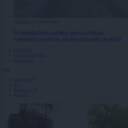
Globalno
|
1 komentarjev
Po pomladnem začetku marca prihaja
vremenski preobrat, možna tudi sneg in sodra
Horoskop
Dnevni horoskop
Astrologija
Deli
Facebook
X
WhatsApp
Pošlji