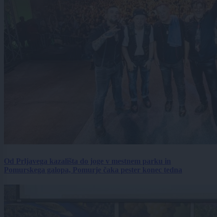
Od Prljavega kazališta do joge v mestnem parku in
Pomurskega galopa, Pomurje čaka pester konec tedna