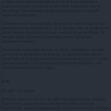
se lahko pojavi nekaj napetosti med vašo željo po druženju in
nagonom po večji svobodi ali neodvisnosti. Kljub temu vam bo
posvečanje časa potrebam nekoga drugega prineslo osvežujoč
odmik od lastnih skrbi.
Današnji tranziti vas spodbujajo, da stopite iz cone udobja in malce
premaknete svoje običajne meje. To še posebej velja za učenje novih
stvari, deljenje idej ali povezovanje z nekom, ki vas navdihuje. To
energijo lahko izkoristite za napredek pri delu, hobiju ali v
pomembnem odnosu.
Morda boste našli osebo ali temo, ki vas bo navdušila in vam dala
povsem novo perspektivo na življenje. Z napredovanjem dneva
boste čutili, da so drugi pripravljeni na sodelovanje in da se z vami v
glavnem strinjajo. Vaše družabno življenje se bo izboljšalo, vaši
interesi pa bodo dobili nov zagon.
Lev
23. julij – 22. avgust
Današnji vplivi vas izzivajo, da vidite obe strani situacije, dragi lev.
Čeprav vam zjutraj previsoka pričakovanja lahko pokvarijo
razpoloženje, boste obvladali situacijo, če boste ostali realni. Obstaja