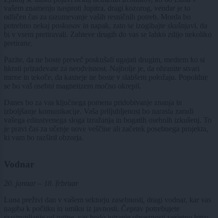
vašem znamenju nasproti Jupitra, dragi kozorog, vendar je to
odličen čas za razumevanje vaših resničnih potreb. Morda bo
potrebno nekaj poskusov in napak, zato se izogibajte skušnjavi, da
bi v vsem pretiravali. Zahteve drugih do vas se lahko zdijo nekoliko
pretirane.
Pazite, da ne boste preveč poskušali ugajati drugim, medtem ko si
hkrati prizadevate za neodvisnost. Najbolje je, da ohranite stvari
mirne in tekoče, da kasneje ne boste v slabšem položaju. Popoldne
se bo vaš osebni magnetizem močno okrepil.
Danes bo za vas ključnega pomena pridobivanje znanja in
izboljšanje komunikacije. Vaša priljubljenost bo narasla zaradi
vašega edinstvenega sloga izražanja in bogatih osebnih izkušenj. To
je pravi čas za učenje nove veščine ali začetek posebnega projekta,
ki vam bo razširil obzorja.
Vodnar
20. januar – 18. februar
Luna preživi dan v vašem sektorju zasebnosti, dragi vodnar, kar vas
nagiba k počitku in umiku iz javnosti. Čeprav potrebujete
razstrupljanje od rutine, vas bodo jutranje obveznosti verjetno hitro