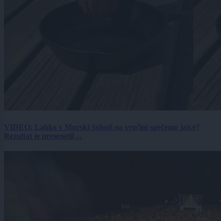
VIDEO: Lahko v Murski Soboti na vročini spečemo jajce?
Rezultat je presenetil ...