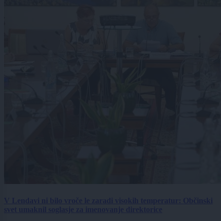
V Lendavi ni bilo vroče le zaradi visokih temperatur: Občinski
svet umaknil soglasje za imenovanje direktorice