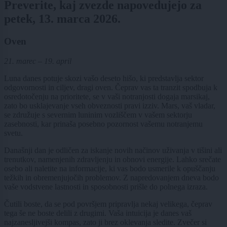
Preverite, kaj zvezde napovedujejo za
petek, 13. marca 2026.
Oven
21. marec – 19. april
Luna danes potuje skozi vašo deseto hišo, ki predstavlja sektor
odgovornosti in ciljev, dragi oven. Čeprav vas ta tranzit spodbuja k
osredotočenju na prioritete, se v vaši notranjosti dogaja marsikaj,
zato bo usklajevanje vseh obveznosti pravi izziv. Mars, vaš vladar,
se združuje s severnim luninim vozliščem v vašem sektorju
zasebnosti, kar prinaša posebno pozornost vašemu notranjemu
svetu.
Današnji dan je odličen za iskanje novih načinov uživanja v tišini ali
trenutkov, namenjenih zdravljenju in obnovi energije. Lahko srečate
osebo ali naletite na informacije, ki vas bodo usmerile k opuščanju
težkih in obremenjujočih problemov. Z napredovanjem dneva bodo
vaše vodstvene lastnosti in sposobnosti prišle do polnega izraza.
Čutili boste, da se pod površjem pripravlja nekaj velikega, čeprav
tega še ne boste delili z drugimi. Vaša intuicija je danes vaš
najzanesljivejši kompas, zato ji brez oklevanja sledite. Zvečer si