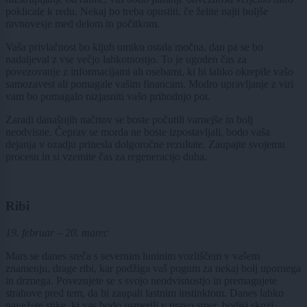
poklicale k redu. Nekaj bo treba opustiti, če želite najti boljše
ravnovesje med delom in počitkom.
Vaša privlačnost bo kljub umiku ostala močna, dan pa se bo
nadaljeval z vse večjo lahkotnostjo. To je ugoden čas za
povezovanje z informacijami ali osebami, ki bi lahko okrepile vašo
samozavest ali pomagale vašim financam. Modro upravljanje z viri
vam bo pomagalo razjasniti vašo prihodnjo pot.
Zaradi današnjih načrtov se boste počutili varnejše in bolj
neodvisne. Čeprav se morda ne boste izpostavljali, bodo vaša
dejanja v ozadju prinesla dolgoročne rezultate. Zaupajte svojemu
procesu in si vzemite čas za regeneracijo duha.
Ribi
19. februar – 20. marec
Mars se danes sreča s severnim luninim vozliščem v vašem
znamenju, drage ribi, kar podžiga vaš pogum za nekaj bolj upornega
in drznega. Povezujete se s svojo neodvisnostjo in premagujete
strahove pred tem, da bi zaupali lastnim instinktom. Danes lahko
navežete stike, ki vas bodo usmerili v pravo smer, bodisi skozi