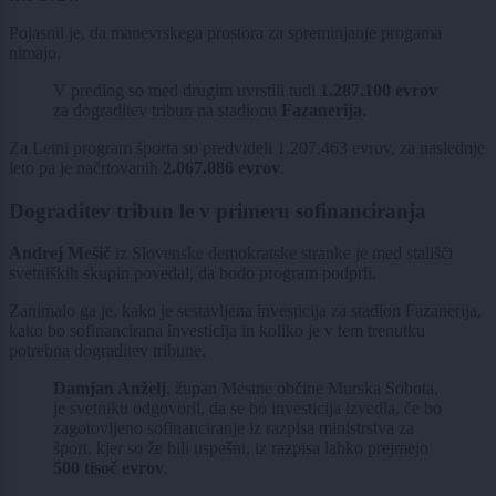
Pojasnil je, da manevrskega prostora za spreminjanje progama
nimajo.
V predlog so med drugim uvrstili tudi
1.287.100 evrov
za dograditev tribun na stadionu
Fazanerija
.
Za Letni program športa so predvideli 1.207.463 evrov, za naslednje
leto pa je načrtovanih
2.067.086 evrov
.
Dograditev tribun le v primeru sofinanciranja
Andrej Mešič
iz Slovenske demokratske stranke je med stališči
svetniških skupin povedal, da bodo program podprli.
Zanimalo ga je, kako je sestavljena investicija za stadion Fazanerija,
kako bo sofinancirana investicija in koliko je v tem trenutku
potrebna dograditev tribune.
Damjan Anželj
, župan Mestne občine Murska Sobota,
je svetniku odgovoril, da se bo investicija izvedla, če bo
zagotovljeno sofinanciranje iz razpisa ministrstva za
šport, kjer so že bili uspešni, iz razpisa lahko prejmejo
500 tisoč evrov
.