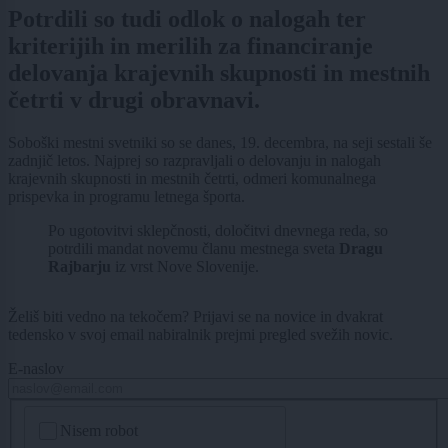
Potrdili so tudi odlok o nalogah ter
kriterijih in merilih za financiranje
delovanja krajevnih skupnosti in mestnih
četrti v drugi obravnavi.
Soboški mestni svetniki so se danes, 19. decembra, na seji sestali še
zadnjič letos. Najprej so razpravljali o delovanju in nalogah
krajevnih skupnosti in mestnih četrti, odmeri komunalnega
prispevka in programu letnega športa.
Po ugotovitvi sklepčnosti, določitvi dnevnega reda, so
potrdili mandat novemu članu mestnega sveta
Dragu
Rajbarju
iz vrst Nove Slovenije.
Želiš biti vedno na tekočem? Prijavi se na novice in dvakrat
tedensko v svoj email nabiralnik prejmi pregled svežih novic.
E-naslov
CAPTCHA
Nisem robot