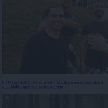
FOTO in VIDEO: Na zdravje! V Mariboru postavljali rekord
za najdaljšo špricer zdravico na svetu