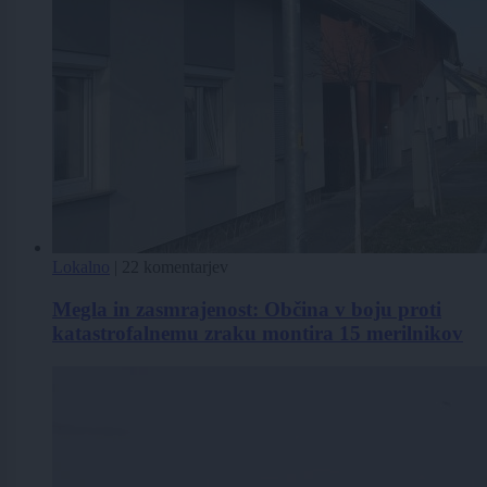
Lokalno
|
22 komentarjev
Megla in zasmrajenost: Občina v boju proti
katastrofalnemu zraku montira 15 merilnikov