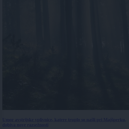
Umor avstrijske vplivnice, katere truplo so našli pri Majšperku,
dobiva nove razsežnosti