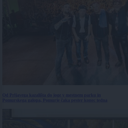
Od Prljavega kazališta do joge v mestnem parku in
Pomurskega galopa, Pomurje čaka pester konec tedna