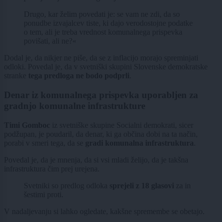
Drugo, kar želim povedati je: se vam ne zdi, da so
ponudbe izvajalcev tiste, ki dajo verodostojne podatke
o tem, ali je treba vrednost komunalnega prispevka
povišati, ali ne?«
Dodal je, da nikjer ne piše, da se z inflacijo morajo spreminjati
odloki. Povedal je, da v svetniški skupini Slovenske demokratske
stranke
tega predloga ne bodo podprli
.
Denar iz komunalnega prispevka uporabljen za
gradnjo komunalne infrastrukture
Timi Gomboc
iz svetniške skupine Socialni demokrati, sicer
podžupan, je poudaril, da denar, ki ga občina dobi na ta način,
porabi v smeri tega, da se
gradi komunalna infrastruktura
.
Povedal je, da je mnenja, da si vsi mladi želijo, da je takšna
infrastruktura čim prej urejena.
Svetniki so predlog odloka
sprejeli z 18 glasovi
za in
šestimi proti.
V nadaljevanju si lahko ogledate, kakšne spremembe se obetajo.