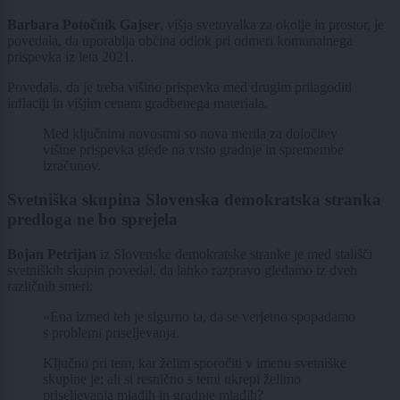
Barbara Potočnik Gajser
, višja svetovalka za okolje in prostor, je
povedala, da uporablja občina odlok pri odmeri komunalnega
prispevka iz leta 2021.
Povedala, da je treba višino prispevka med drugim prilagoditi
inflaciji in višjim cenam gradbenega materiala.
Med ključnimi novostmi so nova merila za določitev
višine prispevka glede na vrsto gradnje in spremembe
izračunov.
Svetniška skupina Slovenska demokratska stranka
predloga ne bo sprejela
Bojan Petrijan
iz Slovenske demokratske stranke je med stališči
svetniških skupin povedal, da lahko razpravo gledamo iz dveh
različnih smeri:
»Ena izmed teh je sigurno ta, da se verjetno spopadamo
s problemi priseljevanja.
Ključno pri tem, kar želim sporočiti v imenu svetniške
skupine je: ali si resnično s temi ukrepi želimo
priseljevanja mladih in gradnje mladih?