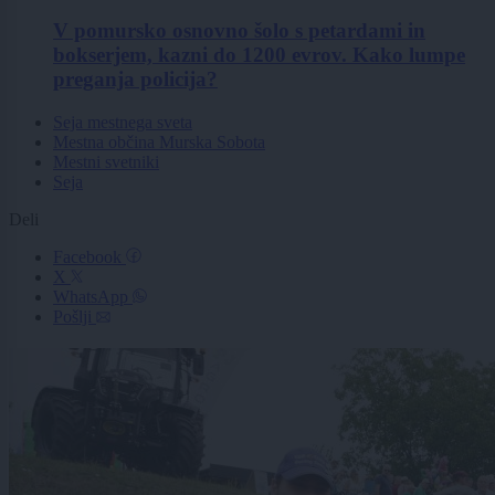
V pomursko osnovno šolo s petardami in
bokserjem, kazni do 1200 evrov. Kako lumpe
preganja policija?
Seja mestnega sveta
Mestna občina Murska Sobota
Mestni svetniki
Seja
Deli
Facebook
X
WhatsApp
Pošlji