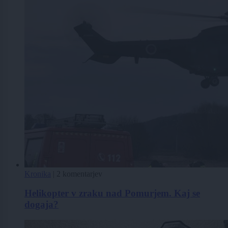
Kronika
|
2 komentarjev
Helikopter v zraku nad Pomurjem. Kaj se
dogaja?