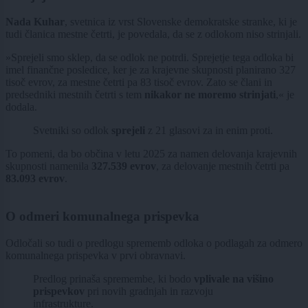
Nada Kuhar
, svetnica iz vrst Slovenske demokratske stranke, ki je
tudi članica mestne četrti, je povedala, da se z odlokom niso strinjali.
»Sprejeli smo sklep, da se odlok ne potrdi. Sprejetje tega odloka bi
imel finančne posledice, ker je za krajevne skupnosti planirano 327
tisoč evrov, za mestne četrti pa 83 tisoč evrov. Zato se člani in
predsedniki mestnih četrti s tem
nikakor ne moremo strinjati
,« je
dodala.
Svetniki so odlok
sprejeli
z 21 glasovi za in enim proti.
To pomeni, da bo občina v letu 2025 za namen delovanja krajevnih
skupnosti namenila
327.539 evrov
, za delovanje mestnih četrti pa
83.093 evrov
.
O odmeri komunalnega prispevka
Odločali so tudi o predlogu sprememb odloka o podlagah za odmero
komunalnega prispevka v prvi obravnavi.
Predlog prinaša spremembe, ki bodo
vplivale na višino
prispevkov
pri novih gradnjah in razvoju
infrastrukture.