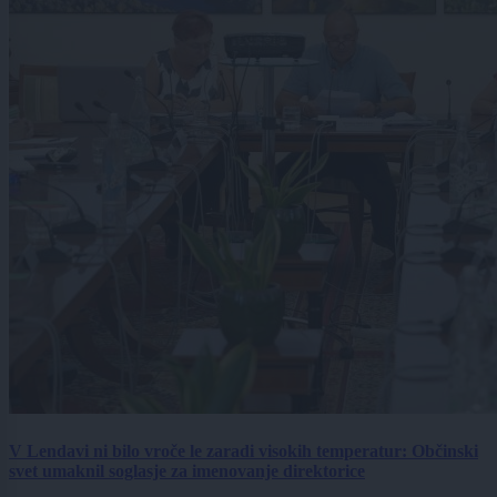
V Lendavi ni bilo vroče le zaradi visokih temperatur: Občinski
svet umaknil soglasje za imenovanje direktorice