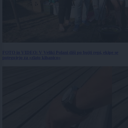
FOTO in VIDEO: V Veliki Polani diši po bujti repi, ekipe se
potegujejo za »zlato kihanico«