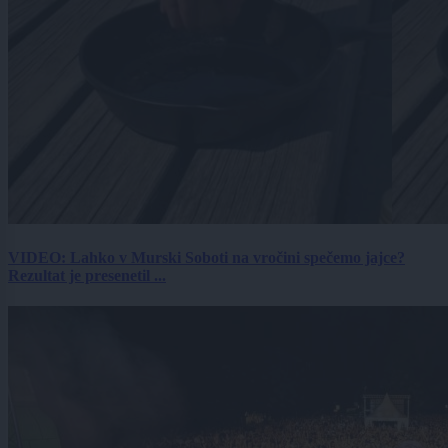
VIDEO: Lahko v Murski Soboti na vročini spečemo jajce?
Rezultat je presenetil ...