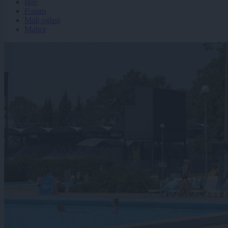
Igre
Forum
Mali oglasi
Malice