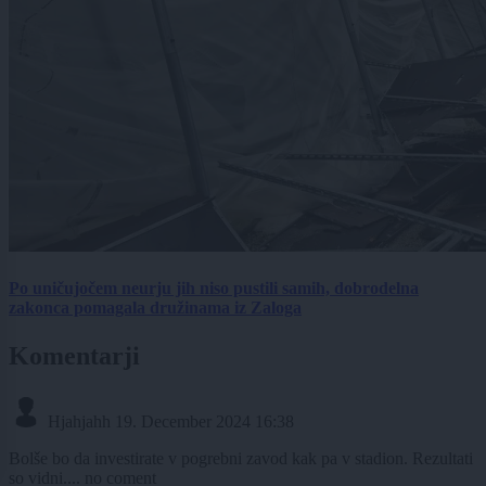
Po uničujočem neurju jih niso pustili samih, dobrodelna
zakonca pomagala družinama iz Zaloga
Komentarji
Hjahjahh
19. December 2024 16:38
Bolše bo da investirate v pogrebni zavod kak pa v stadion. Rezultati
so vidni.... no coment