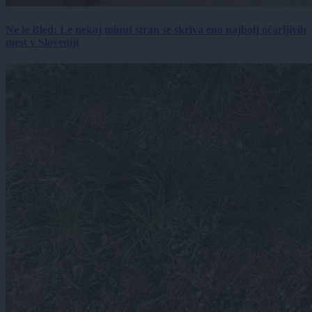
Ne le Bled: Le nekaj minut stran se skriva eno najbolj očarljivih
mest v Sloveniji