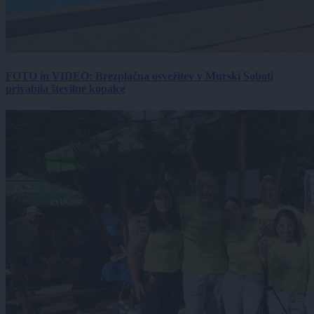
FOTO in VIDEO: Brezplačna osvežitev v Murski Soboti
privabila številne kopalce