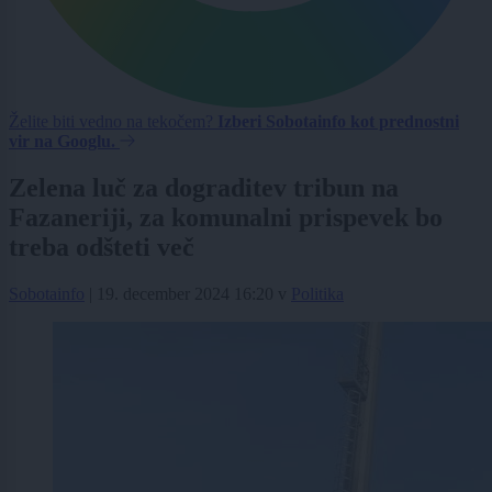
Želite biti vedno na tekočem?
Izberi Sobotainfo kot prednostni
vir na Googlu.
Zelena luč za dograditev tribun na
Fazaneriji, za komunalni prispevek bo
treba odšteti več
Sobotainfo
|
19. december 2024 16:20
v
Politika