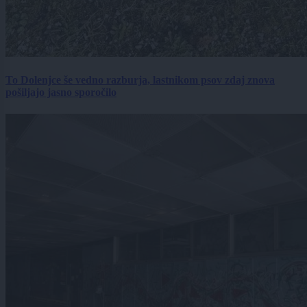
To Dolenjce še vedno razburja, lastnikom psov zdaj znova
pošiljajo jasno sporočilo