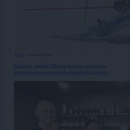
Šport
|
8 komentarjev
Kakšna smola! Slovenskemu smučarju
koronavirus preprečil olimpijski nastop