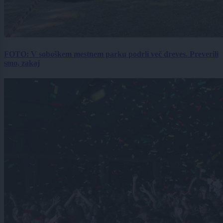
FOTO: V soboškem mestnem parku podrli več dreves. Preverili
smo, zakaj