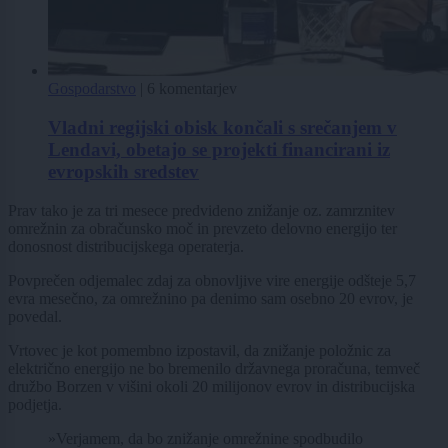
Gospodarstvo
|
6 komentarjev
Vladni regijski obisk končali s srečanjem v
Lendavi, obetajo se projekti financirani iz
evropskih sredstev
Prav tako je za tri mesece predvideno znižanje oz. zamrznitev
omrežnin za obračunsko moč in prevzeto delovno energijo ter
donosnost distribucijskega operaterja.
Povprečen odjemalec zdaj za obnovljive vire energije odšteje 5,7
evra mesečno, za omrežnino pa denimo sam osebno 20 evrov, je
povedal.
Vrtovec je kot pomembno izpostavil, da znižanje položnic za
električno energijo ne bo bremenilo državnega proračuna, temveč
družbo Borzen v višini okoli 20 milijonov evrov in distribucijska
podjetja.
»Verjamem, da bo znižanje omrežnine spodbudilo