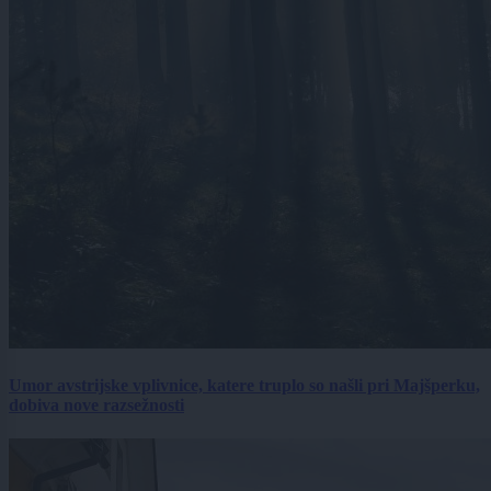
Umor avstrijske vplivnice, katere truplo so našli pri Majšperku,
dobiva nove razsežnosti