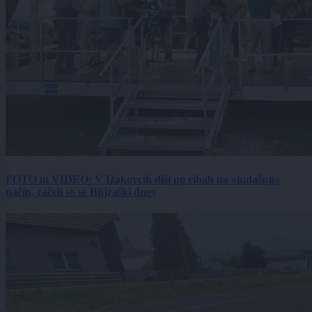
FOTO in VIDEO: V Ižakovcih diši po ribah na »indašnji«
način, začeli so se Büjraški dnev