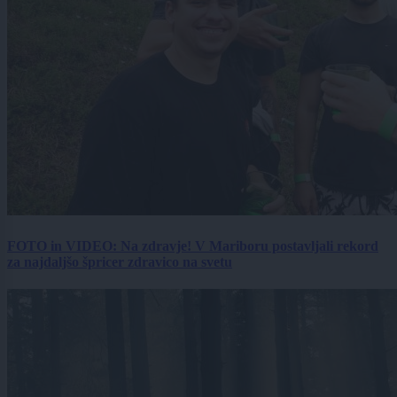
FOTO in VIDEO: Na zdravje! V Mariboru postavljali rekord
za najdaljšo špricer zdravico na svetu