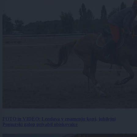
FOTO in VIDEO: Lendava v znamenju konj, jubilejni
Pomurski galop privabil obiskovalce