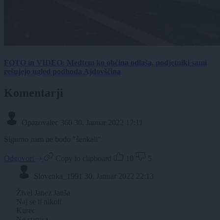
FOTO in VIDEO: Medtem ko občina odlaša, podjetniki sami
rešujejo ugled podhoda Ajdovščina
Komentarji
Opazovalec 360
30. Januar 2022 17:11
Sigurno nam ne bodo "šenkali".
Odgovori
Copy to clipboard
10
5
Slovenka_1991
30. Januar 2022 22:13
Živel Janez Janša
Naj se ti nikoli
Kurec
Ne stanjsa