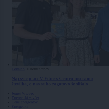
Lokalno
|
0 komentarjev
Naj švic plac: V Fitness Centru nisi samo
številka, o nas se bo zagotovo še slišalo
Jernej Vrtovec
Energetski vavčer
Cene energentov
Energetika