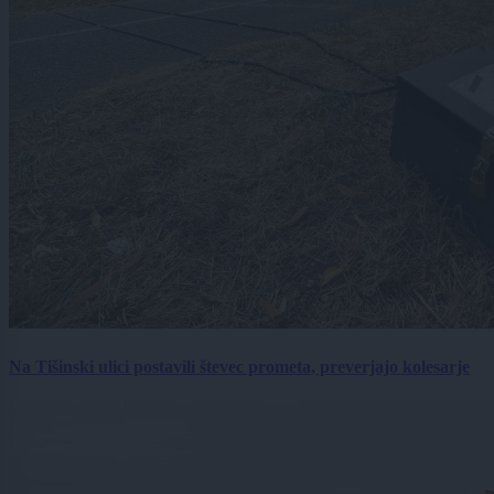
Na Tišinski ulici postavili števec prometa, preverjajo kolesarje