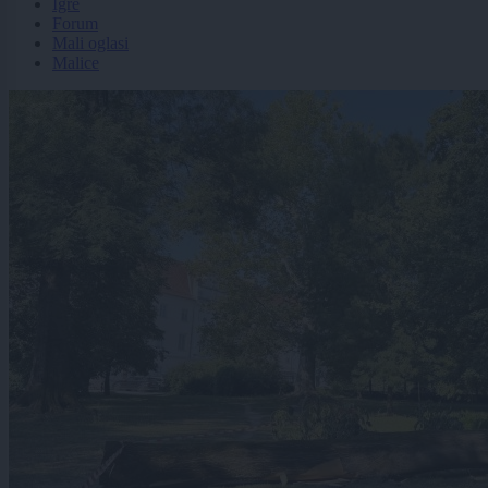
Igre
Forum
Mali oglasi
Malice