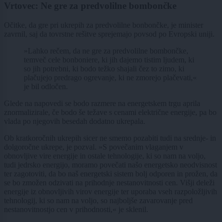
Vrtovec: Ne gre za predvolilne bombončke
Očitke, da gre pri ukrepih za predvolilne bonbončke, je minister
zavrnil, saj da tovrstne rešitve sprejemajo povsod po Evropski uniji.
»Lahko rečem, da ne gre za predvolilne bombončke,
temveč cele bonboniere, ki jih dajemo tistim ljudem, ki
so jih potrebni, ki bodo težko shajali čez to zimo, ki
plačujejo predrago ogrevanje, ki ne zmorejo plačevati,«
je bil odločen.
Glede na napovedi se bodo razmere na energetskem trgu aprila
znormalizirale, če bodo še težave s cenami električne energije, pa bo
vlada po njegovih besedah dodatno ukrepala.
Ob kratkoročnih ukrepih sicer ne smemo pozabiti tudi na srednje- in
dolgoročne ukrepe, je pozval. »S povečanim vlaganjem v
obnovljive vire energije in ostale tehnologije, ki so nam na voljo,
tudi jedrsko energijo, moramo povečati našo energetsko neodvisnost
ter zagotoviti, da bo naš energetski sistem bolj odporen in prožen, da
se bo zmožen odzivati na prihodnje nestanovitnosti cen. Višji deleži
energije iz obnovljivih virov energije ter uporaba vseh razpoložljivih
tehnologij, ki so nam na voljo, so najboljše zavarovanje pred
nestanovitnostjo cen v prihodnosti,« je sklenil.