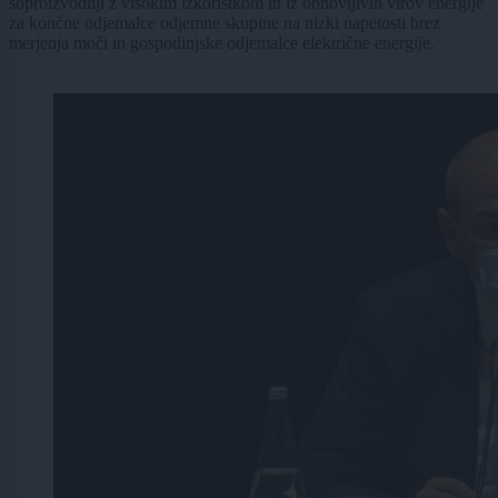
soproizvodnji z visokim izkoristkom in iz obnovljivih virov energije
za končne odjemalce odjemne skupine na nizki napetosti brez
merjenja moči in gospodinjske odjemalce električne energije.