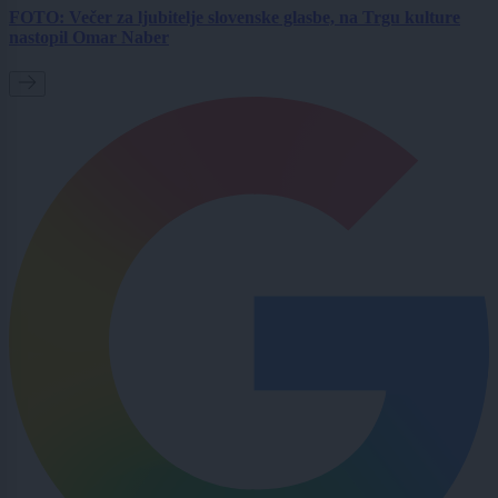
FOTO: Večer za ljubitelje slovenske glasbe, na Trgu kulture
nastopil Omar Naber