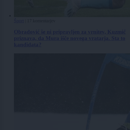
Šport
|
17 komentarjev
Obradović še ni pripravljen za vrnitev, Kuzmič
priznava, da Mura išče novega vratarja. Sta to
kandidata?