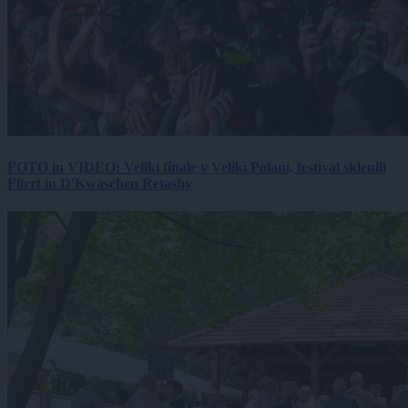
FOTO in VIDEO: Veliki finale v Veliki Polani, festival sklenili
Flirrt in D'Kwaschen Retashy