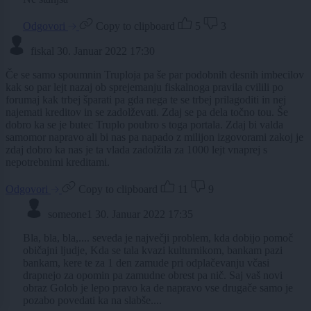
Odgovori
Copy to clipboard
5
3
fiskal
30. Januar 2022 17:30
Če se samo spoumnin Truploja pa še par podobnih desnih imbecilov
kak so par lejt nazaj ob sprejemanju fiskalnoga pravila cvilili po
forumaj kak trbej šparati pa gda nega te se trbej prilagoditi in nej
najemati kreditov in se zadolževati. Zdaj se pa dela točno tou. Še
dobro ka se je butec Truplo poubro s toga portala. Zdaj bi valda
samomor napravo ali bi nas pa napado z milijon izgovorami zakoj je
zdaj dobro ka nas je ta vlada zadolžila za 1000 lejt vnaprej s
nepotrebnimi kreditami.
Odgovori
Copy to clipboard
11
9
someone1
30. Januar 2022 17:35
Bla, bla, bla,.... seveda je največji problem, kda dobijo pomoč
običajni ljudje, Kda se tala kvazi kulturnikom, bankam pazi
bankam, kere te za 1 den zamude pri odplačevanju včasi
drapnejo za opomin pa zamudne obrest pa nič. Saj vaš novi
obraz Golob je lepo pravo ka de napravo vse drugače samo je
pozabo povedati ka na slabše....