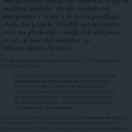
Solidarnostni energetski dodatek, ki ga za
omilitev posledic zaradi visokih cen
energentov v višini 150 evrov predlaga
vlada, bo prejelo 710.000 upravičencev,
za to pa predvideva okoli 108 milijonov
evrov, je povedal minister za
infrastrukturo Vrtovec.
Ne gre za predvolilne bonbončke, temveč za cele bonboniere za
ljudi v stiski, je dodal.
Med osrednjimi rešitvami je izpostavil 150 evrov visok
solidarnostni energetski dodatek
, ki ga bo prejelo
okoli 465.000 upokojencev, ki so imeli decembra
največ 1000 evrov pokojnine; okoli 67.000 tistih, ki so
bili decembra upravičeni do denarne socialne pomoči
ali varnostnega dodatka, pa tudi decembra upravičeni
do
nadomestila za invalidnost.
Prav tako bo dodatek pripadal prejemnikom
otroškega dodatka
od
prvega do vključno šestega dohodninskega razreda, takih je bilo v
decembru okoli 139.000. Poleg tega pa še prejemnikom
dodatka za