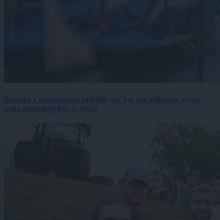
Benetke z vstopninami zaslužile več kot pet milijonov evrov,
bodo prihodnje leto še višje?