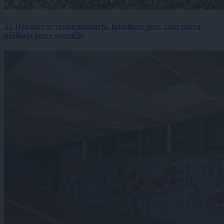
To Dolenjce še vedno razburja, lastnikom psov zdaj znova
pošiljajo jasno sporočilo