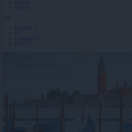
Energija
Vavčerji
Deli
Facebook
X
WhatsApp
Pošlji