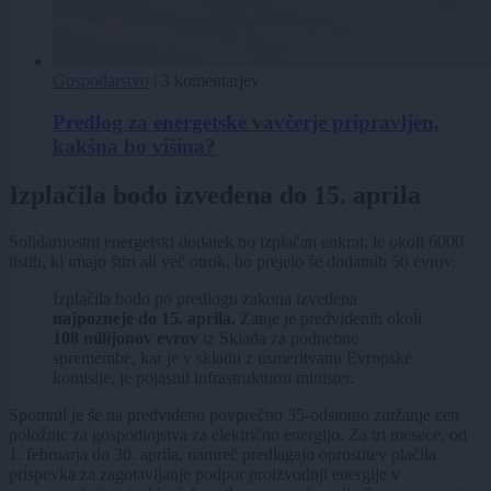
Gospodarstvo
|
3 komentarjev
Predlog za energetske vavčerje pripravljen,
kakšna bo višina?
Izplačila bodo izvedena do 15. aprila
Solidarnostni energetski dodatek bo izplačan enkrat, le okoli 6000
tistih, ki imajo štiri ali več otrok, bo prejelo še dodatnih 50 evrov.
Izplačila bodo po predlogu zakona izvedena
najpozneje do 15. aprila.
Zanje je predvidenih okoli
108 milijonov evrov
iz Sklada za podnebne
spremembe, kar je v skladu z usmeritvami Evropske
komisije, je pojasnil infrastrukturni minister.
Spomnil je še na predvideno povprečno 35-odstotno znižanje cen
položnic za gospodinjstva za električno energijo. Za tri mesece, od
1. februarja do 30. aprila, namreč predlagajo oprostitev plačila
prispevka za zagotavljanje podpor proizvodnji energije v