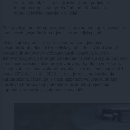
veliko polemik zlasti med distribucijskimi podjetji, a
imamo na drugi strani pred očmi ljudi, ki plačujejo
drago električno energijo,« je dejal.
Med predlaganimi ukrepi je omenil še pravno podlago za izenačitev
pravic vseh gospodinjskih odjemalcev zemeljskega plina.
»Izenačuje se pravice v zvezi s ceno in razmerjem med
gospodinjskimi odjemalci zemeljskega plina in etažnimi lastniki
posamičnih stanovanj v večstanovanjskih stavbah, ki svoja
stanovanja ogrevajo iz skupnih kotlovnic na zemeljski plin. Ta ukrep
bo naknadno sistematično urejen v novem, dopolnjenem zakonu,
zato je v interventnem zakonu predvidena časovna veljavnost od 1.
marca 2022 do 1. aprila 2023, tako da je zajeta tudi naslednja
kurilna sezona. Hkrati pa je s tem razponom veljavnosti ukrepa
upoštevan tudi čas, ki je potreben za postopek sprejemanja
dopolnitev sistemskega zakona,« je navedel.