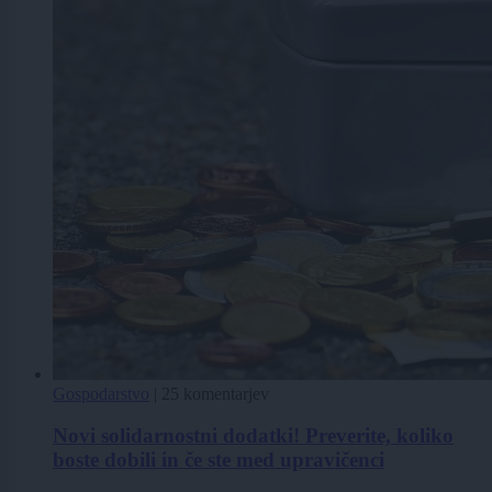
Gospodarstvo
|
25 komentarjev
Novi solidarnostni dodatki! Preverite, koliko
boste dobili in če ste med upravičenci