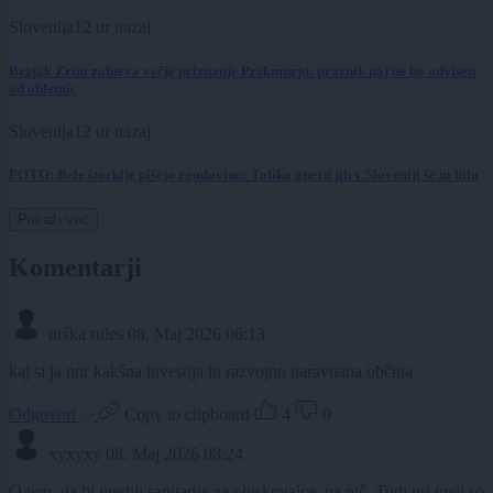
Slovenija
12 ur nazaj
Bezjak Zrim zahteva večje priznanje Prekmurju: praznik naj ne bo odvisen
od obletnic
Slovenija
12 ur nazaj
FOTO: Bele štorklje pišejo zgodovino: Toliko gnezd jih v Sloveniji še ni bilo
Prikaži več
Komentarji
urška rules
08. Maj 2026 06:13
kaj si ja nor kakšna investija in razvojno naravnana občina
Odgovori
Copy to clipboard
4
0
xyxyxy
08. Maj 2026 08:24
O tem, da bi uredili sanitarije za obiskovalce, pa nič. Tudi pri meji so