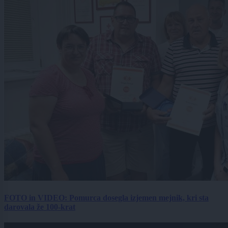
FOTO in VIDEO: Pomurca dosegla izjemen mejnik, kri sta
darovala že 100-krat