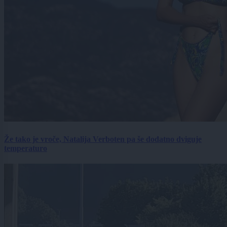
Že tako je vroče, Natalija Verboten pa še dodatno dviguje
temperaturo