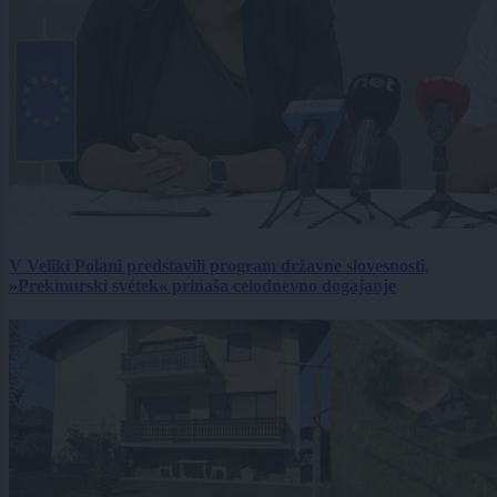
V Veliki Polani predstavili program državne slovesnosti,
»Prekmurski svétek« prinaša celodnevno dogajanje