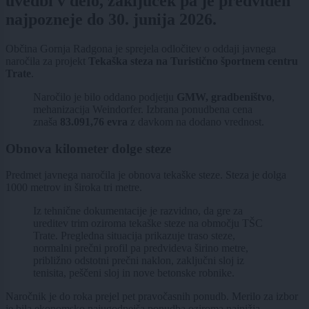
uvedbi v delo, zaključek pa je predviden
najpozneje do 30. junija 2026.
Občina Gornja Radgona je sprejela odločitev o oddaji javnega
naročila za projekt
Tekaška steza na Turistično športnem centru
Trate
.
Naročilo je bilo oddano podjetju
GMW, gradbeništvo
,
mehanizacija Weindorfer. Izbrana ponudbena cena
znaša
83.091,76 evra
z davkom na dodano vrednost.
Obnova kilometer dolge steze
Predmet javnega naročila je obnova tekaške steze. Steza je dolga
1000 metrov in široka tri metre.
Iz tehnične dokumentacije je razvidno, da gre za
ureditev trim oziroma tekaške steze na območju TŠC
Trate. Pregledna situacija prikazuje traso steze,
normalni prečni profil pa predvideva širino metre,
približno odstotni prečni naklon, zaključni sloj iz
tenisita, peščeni sloj in nove betonske robnike.
Naročnik je do roka prejel pet pravočasnih ponudb. Merilo za izbor
je bila ekonomsko najugodnejša ponudba oziroma najnižja