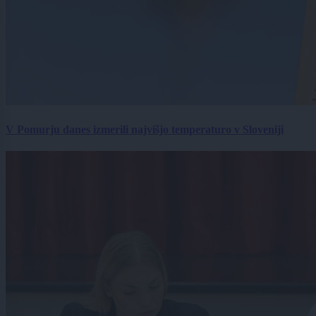
V Pomurju danes izmerili najvišjo temperaturo v Sloveniji