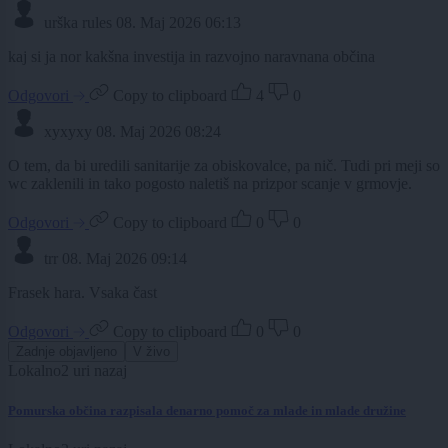
urška rules
08. Maj 2026 06:13
kaj si ja nor kakšna investija in razvojno naravnana občina
Odgovori
Copy to clipboard
4
0
xyxyxy
08. Maj 2026 08:24
O tem, da bi uredili sanitarije za obiskovalce, pa nič. Tudi pri meji so
wc zaklenili in tako pogosto naletiš na prizpor scanje v grmovje.
Odgovori
Copy to clipboard
0
0
trr
08. Maj 2026 09:14
Frasek hara. Vsaka čast
Odgovori
Copy to clipboard
0
0
Zadnje objavljeno
V živo
Lokalno
2 uri nazaj
Pomurska občina razpisala denarno pomoč za mlade in mlade družine