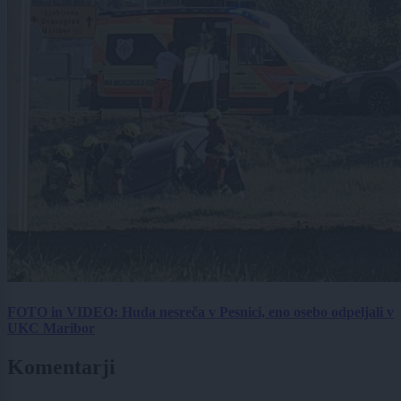
FOTO in VIDEO: Huda nesreča v Pesnici, eno osebo odpeljali v
UKC Maribor
Komentarji