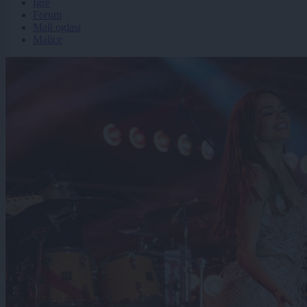
Igre
Forum
Mali oglasi
Malice