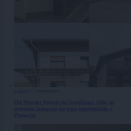
Lokalno
|
7 komentarjev
Od Murske Sobote do Goričkega: Hiše, ki
trenutno izstopajo na trgu nepremičnin v
Pomurju