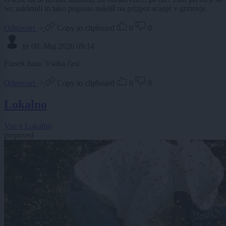
wc zaklenili in tako pogosto naletiš na prizpor scanje v grmovje.
Odgovori
Copy to clipboard
0
0
trr
08. Maj 2026 09:14
Frasek hara. Vsaka čast
Odgovori
Copy to clipboard
0
0
Lokalno
Vse v Lokalno
prepoved