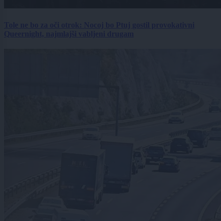
Tole ne bo za oči otrok: Nocoj bo Ptuj gostil provokativni
Queernight, najmlajši vabljeni drugam