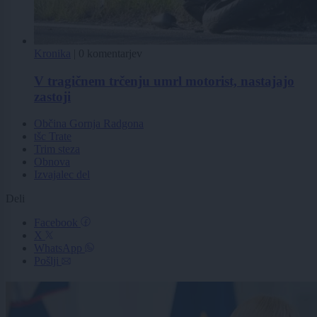
Kronika
|
0 komentarjev
V tragičnem trčenju umrl motorist, nastajajo
zastoji
Občina Gornja Radgona
tšc Trate
Trim steza
Obnova
Izvajalec del
Deli
Facebook
X
WhatsApp
Pošlji