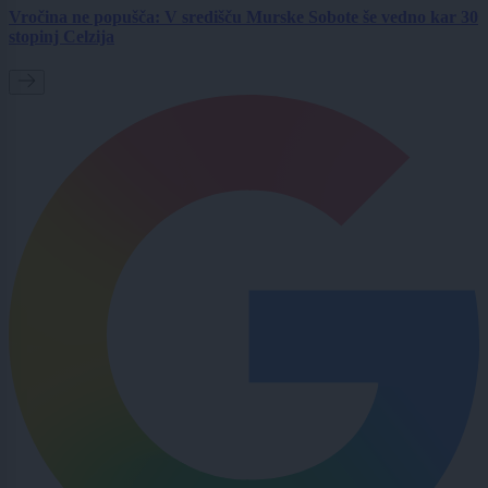
Vročina ne popušča: V središču Murske Sobote še vedno kar 30
stopinj Celzija