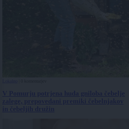
Lokalno
|
0 komentarjev
V Pomurju potrjena huda gniloba čebelje
zalege, prepovedani premiki čebelnjakov
in čebeljih družin