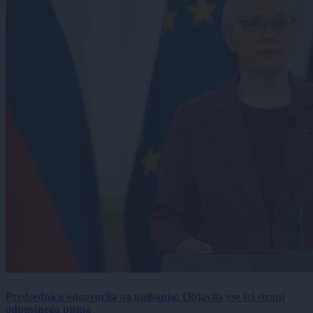
Predsednica odgovorila na ugibanja: Objavila vse tri strani
odpustnega pisma