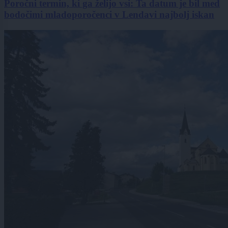
Poročni termin, ki ga želijo vsi: Ta datum je bil med
bodočimi mladoporočenci v Lendavi najbolj iskan