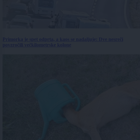
Primorka je spet odprta, a kaos se nadaljuje: Dve nesreči
povzročili večkilometrske kolone