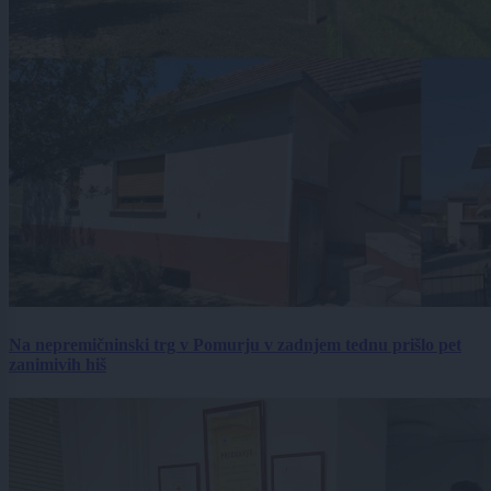
Na nepremičninski trg v Pomurju v zadnjem tednu prišlo pet
zanimivih hiš