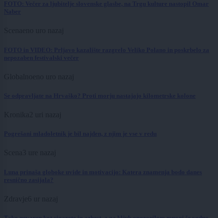
FOTO: Večer za ljubitelje slovenske glasbe, na Trgu kulture nastopil Omar
Naber
Scena
eno uro nazaj
FOTO in VIDEO: Prljavo kazalište razgrelo Veliko Polano in poskrbelo za
nepozaben festivalski večer
Globalno
eno uro nazaj
Se odpravljate na Hrvaško? Proti morju nastajajo kilometrske kolone
Kronika
2 uri nazaj
Pogrešani mladoletnik je bil najden, z njim je vse v redu
Scena
3 ure nazaj
Luna prinaša globoke uvide in motivacijo: Katera znamenja bodo danes
resnično zasijala?
Zdravje
6 ur nazaj
Tako nevaren kot cigarete in azbest, a ga kljub opozorilom mnogi še vedno