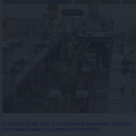
V Lendavi ni bilo vroče le zaradi visokih temperatur: Občinski
svet umaknil soglasje za imenovanje direktorice