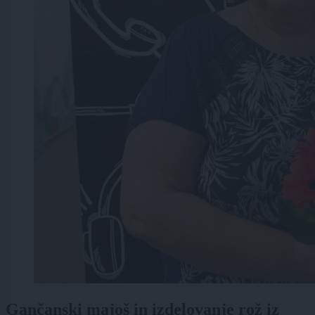
Gančanski majoš in izdelovanje rož iz