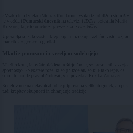
»Vsako leto izdelam štiri različne krone, vsako iz približno sto rož,«
je v oddaji
Pomurski dnevnik
na televiziji
IDEA
pojasnila Marija
Križanič, ki je to umetnost prevzela od svoje tašče.
Uporablja se kakovosten krep papir in izdeluje različne vrste rož, od
marjetic do gerber in gladiol.
Mladi s ponosom in veseljem sodelujejo
Mladi rekruti, letos štiri dekleta in štirje fantje, so presenetili s svojo
spretnostjo. »Nekatere rože, ki so jih izdelali, so bile tako lepe, da
smo jih morale prav občudovati,« je povedala Rozika Zadravec.
Sodelovanje na delavnicah ni le priprava na veliki dogodek, ampak
tudi krepitev skupnosti in ohranjanje tradicije.