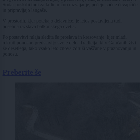
Sodar poskrbi tudi za kulinarično razvajanje, pečejo sočne čevapčiče
in pripravljajo langaše.
V prostorih, kjer potekajo delavnice, je letos postavljena tudi
posebna razstava balkonskega cvetja.
Po postavitvi mlaja sledita še proslava in kresovanje, kjer mladi
rekruti ponosno predstavijo svoje delo. Tradicija, ki v Gančanih živi
že desetletja, tako vsako leto znova združi vaščane v praznovanju in
ponosu.
Preberite še