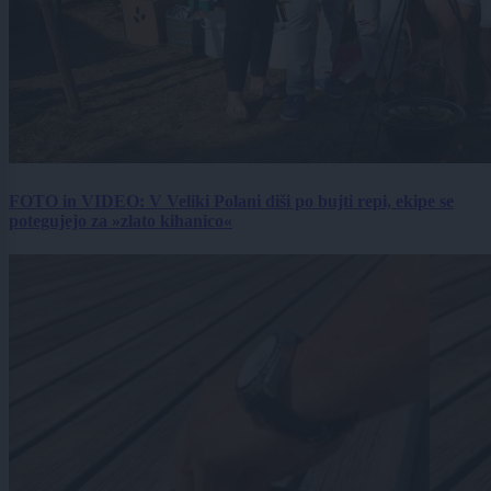
FOTO in VIDEO: V Veliki Polani diši po bujti repi, ekipe se
potegujejo za »zlato kihanico«