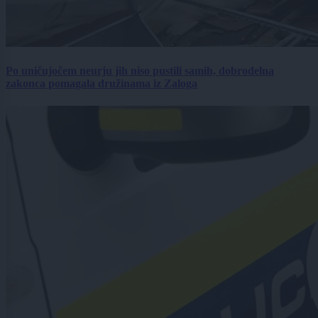
Po uničujočem neurju jih niso pustili samih, dobrodelna
zakonca pomagala družinama iz Zaloga