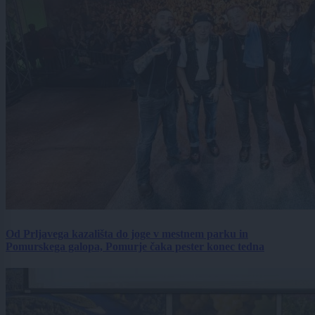
Od Prljavega kazališta do joge v mestnem parku in
Pomurskega galopa, Pomurje čaka pester konec tedna