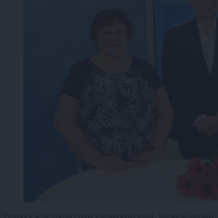
Dogodek se ne zaključi zgolj s postavitvijo mlaja. Turistično društvo