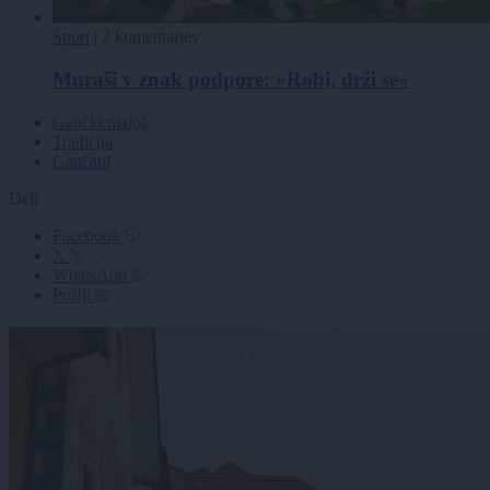
Šport
|
2 komentarjev
Muraši v znak podpore: »Robi, drži se«
Gančki majoš
Tradicija
Gančani
Deli
Facebook
X
WhatsApp
Pošlji