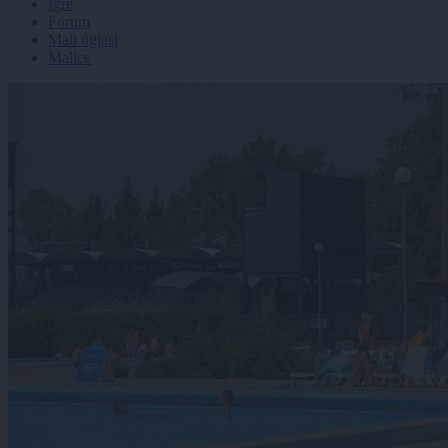
Igre
Forum
Mali oglasi
Malice