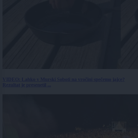
VIDEO: Lahko v Murski Soboti na vročini spečemo jajce?
Rezultat je presenetil ...