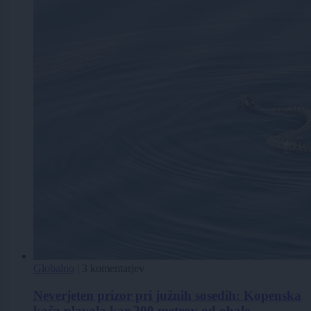
Globalno
|
3 komentarjev
Neverjeten prizor pri južnih sosedih: Kopenska
kača plavala kar 200 metrov od obale