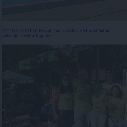
FOTO in VIDEO: Brezplačna osvežitev v Murski Soboti
privabila številne kopalce