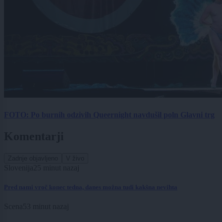
FOTO: Po burnih odzivih Queernight navdušil poln Glavni trg
Komentarji
Zadnje objavljeno
V živo
Slovenija
25 minut nazaj
Pred nami vroč konec tedna, danes možna tudi kakšna nevihta
Scena
53 minut nazaj