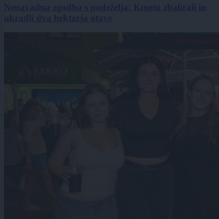
Nenavadna zgodba s podeželja: Kmetu zbalirali in
ukradli dva hektarja otave