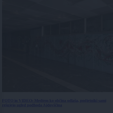
FOTO in VIDEO: Medtem ko občina odlaša, podjetniki sami
rešujejo ugled podhoda Ajdovščina