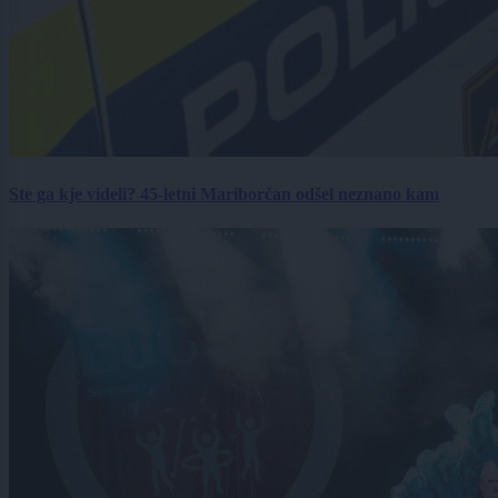
Ste ga kje videli? 45-letni Mariborčan odšel neznano kam