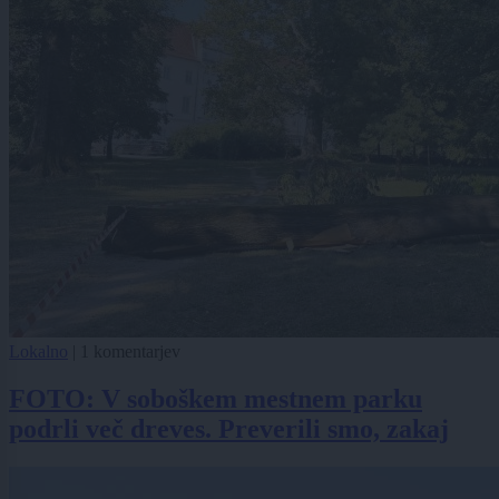
Lokalno
|
1 komentarjev
FOTO: V soboškem mestnem parku
podrli več dreves. Preverili smo, zakaj