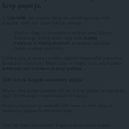
krep papirja.
V
Gančanih
, kjer je postavljanje prvomajskega mlaja velik
dogodek, vsako leto zasije posebna energija.
Ključno vlogo pri ohranjanju te tradicije imajo članice
Turističnega društva Sodar, med njimi
Rozika
Zadravec
in
Marija Križanič
, ki predano prenašajo
znanje na mlade generacije.
Letošnji mlaj so skupaj z osmimi mladimi rekruti začeli pripravljati
že takoj po novem letu. Mladi fantje in dekleta so ob petkih pridno
izdelovali rože
in
trakove iz krep papirja.
350 rož za bogato okrasitev mlaja
Mlaj bo letos krasilo približno 350 rož iz krep papirja, od katerih jih
okoli 50 prihranijo za tradicionalno rekrutacijo.
Posebno pozornost so namenili veliki kroni na vrhu mlaja, ki
simbolično predstavlja štiri smeri neba.
Želiš biti vedno na tekočem? Prijavi se na novice in dvakrat