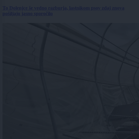
To Dolenjce še vedno razburja, lastnikom psov zdaj znova
pošiljajo jasno sporočilo