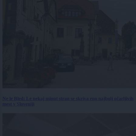
Ne le Bled: Le nekaj minut stran se skriva eno najbolj očarljivih
mest v Sloveniji