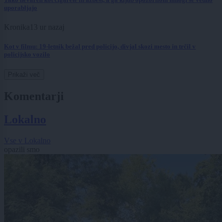
uporabljajo
Kronika
13 ur nazaj
Kot v filmu: 19-letnik bežal pred policijo, divjal skozi mesto in trčil v
policijsko vozilo
Prikaži več
Komentarji
Lokalno
Vse v Lokalno
opazili smo