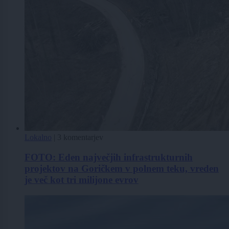
Lokalno
|
3 komentarjev
FOTO: Eden največjih infrastrukturnih
projektov na Goričkem v polnem teku, vreden
je več kot tri milijone evrov