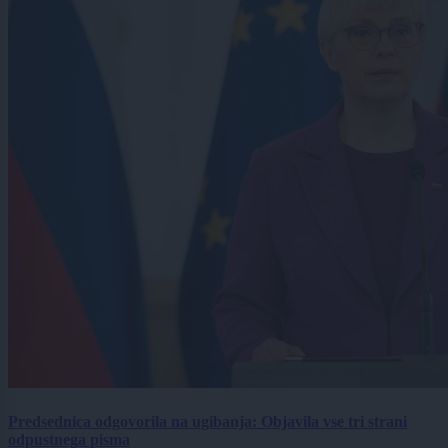
Predsednica odgovorila na ugibanja: Objavila vse tri strani
odpustnega pisma