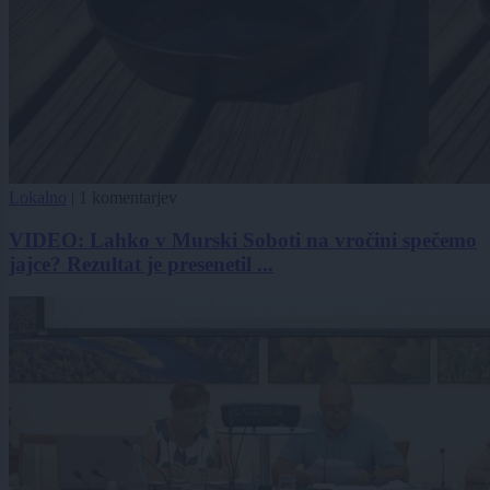
Lokalno
|
1 komentarjev
VIDEO: Lahko v Murski Soboti na vročini spečemo
jajce? Rezultat je presenetil ...