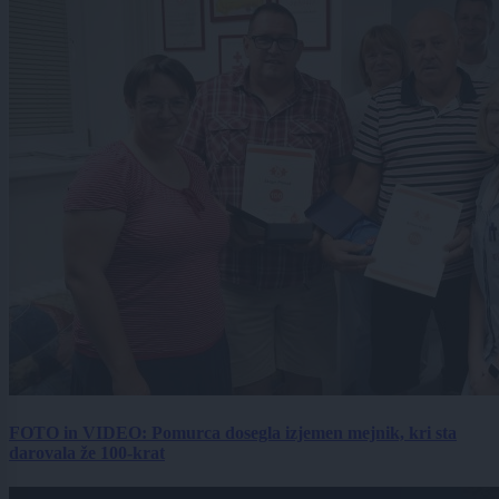
FOTO in VIDEO: Pomurca dosegla izjemen mejnik, kri sta
darovala že 100-krat