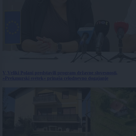
V Veliki Polani predstavili program državne slovesnosti,
»Prekmurski svétek« prinaša celodnevno dogajanje