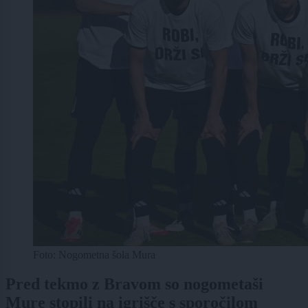
Foto: Nogometna šola Mura
Pred tekmo z Bravom so nogometaši
Mure stopili na igrišče s sporočilom