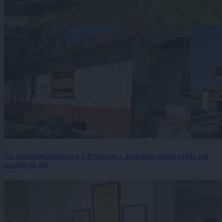
Na nepremičninski trg v Pomurju v zadnjem tednu prišlo pet
zanimivih hiš