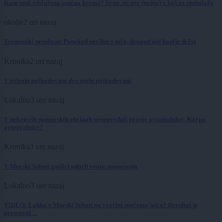
Kam sodi odslužena sončna krema? In ne, ne gre (nujno) v koš za embalažo
okolje
2 uri nazaj
Vremenski preobrat: Ponekod nevihte s točo, drugod niti kaplje dežja
Kronika
2 uri nazaj
V trčenju poškodovani dve osebi poškodovani
Lokalno
3 ure nazaj
V nekaterih pomurskih občinah prepovedali pranje avtomobilov. Kaj pa
avtopralnice?
Kronika
3 ure nazaj
V Murski Soboti gasilci odprli vrata stanovanja
Lokalno
3 ure nazaj
VIDEO: Lahko v Murski Soboti na vročini spečemo jajce? Rezultat je
presenetil ...