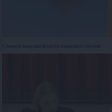
V Pomurju danes izmerili najvišjo temperaturo v Sloveniji