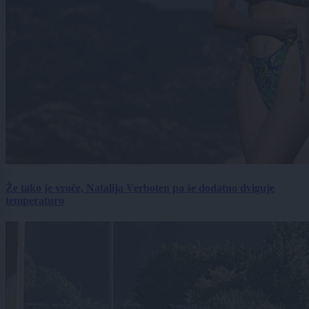
Že tako je vroče, Natalija Verboten pa še dodatno dviguje
temperaturo