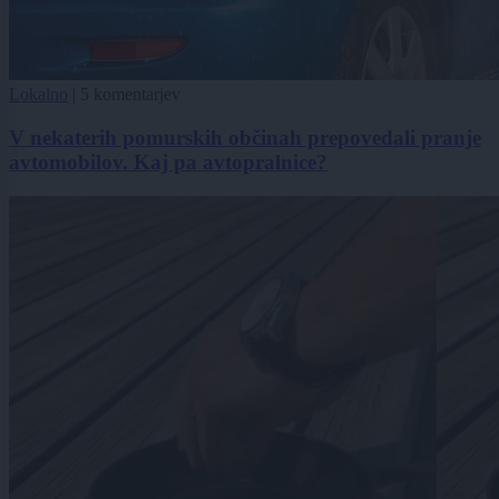
Lokalno
|
5 komentarjev
V nekaterih pomurskih občinah prepovedali pranje
avtomobilov. Kaj pa avtopralnice?