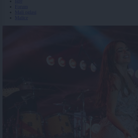
Igre
Forum
Mali oglasi
Malice