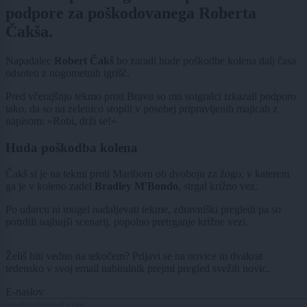
podpore za poškodovanega Roberta
Čakša.
Napadalec
Robert Čakš
bo zaradi hude poškodbe kolena dalj časa
odsoten z nogometnih igrišč.
Pred včerajšnjo tekmo proti Bravu so mu soigralci izkazali podporo
tako, da so na zelenico stopili v posebej pripravljenih majicah z
napisom: »Robi, drži se!«
Huda poškodba kolena
Čakš si je na tekmi proti Mariboru ob dvoboju za žogo, v katerem
ga je v koleno zadel
Bradley M'Bondo
, strgal križno vez.
Po udarcu ni mogel nadaljevati tekme, zdravniški pregledi pa so
potrdili najhujši scenarij, popolno pretrganje križne vezi.
Želiš biti vedno na tekočem? Prijavi se na novice in dvakrat
tedensko v svoj email nabiralnik prejmi pregled svežih novic.
E-naslov