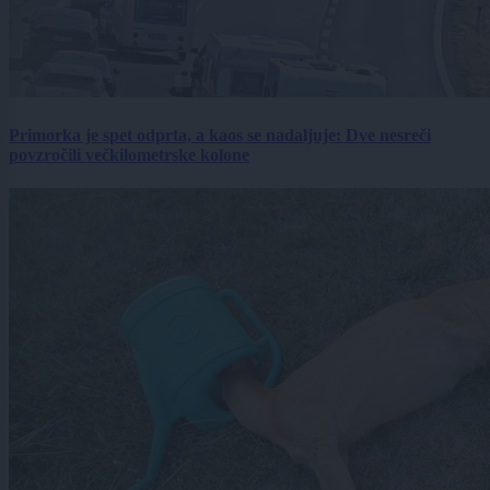
Primorka je spet odprta, a kaos se nadaljuje: Dve nesreči
povzročili večkilometrske kolone