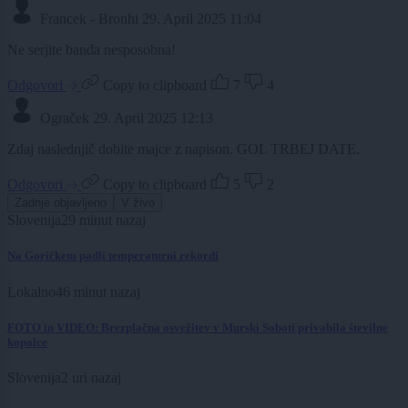
Francek - Bronhi
29. April 2025 11:04
Ne serjite banda nesposobna!
Odgovori
Copy to clipboard
7
4
Ograček
29. April 2025 12:13
Zdaj naslednjič dobite majce z napison. GOL TRBEJ DATE.
Odgovori
Copy to clipboard
5
2
Zadnje objavljeno
V živo
Slovenija
29 minut nazaj
Na Goričkem padli temperaturni rekordi
Lokalno
46 minut nazaj
FOTO in VIDEO: Brezplačna osvežitev v Murski Soboti privabila številne
kopalce
Slovenija
2 uri nazaj