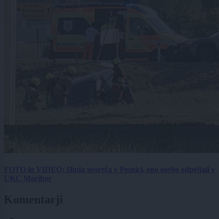
FOTO in VIDEO: Huda nesreča v Pesnici, eno osebo odpeljali v
UKC Maribor
Komentarji