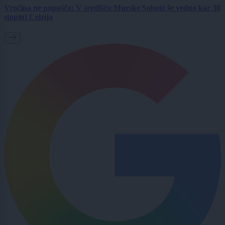
Vročina ne popušča: V središču Murske Sobote še vedno kar 30
stopinj Celzija