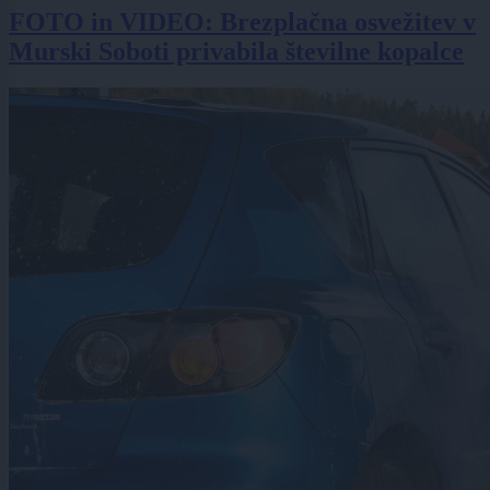
FOTO in VIDEO: Brezplačna osvežitev v
Murski Soboti privabila številne kopalce