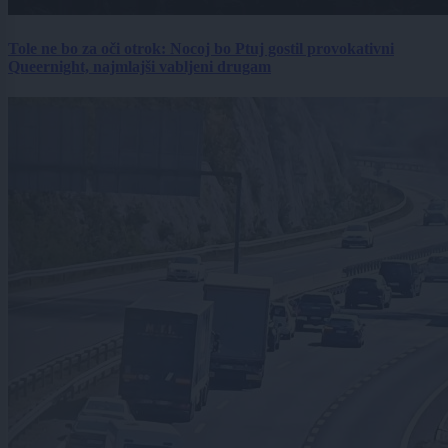
Tole ne bo za oči otrok: Nocoj bo Ptuj gostil provokativni
Queernight, najmlajši vabljeni drugam