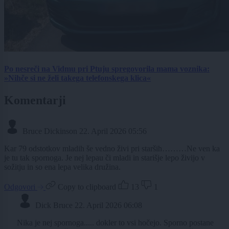
Po nesreči na Vidmu pri Ptuju spregovorila mama voznika:
»Nihče si ne želi takega telefonskega klica«
Komentarji
Bruce Dickinson
22. April 2026 05:56
Kar 79 odstotkov mladih še vedno živi pri starših………Ne ven ka
je tu tak spornoga. Je nej lepau či mladi in starišje lepo živijo v
sožitju in so ena lepa velika družina.
Odgovori
Copy to clipboard
13
1
Dick Bruce
22. April 2026 06:08
Nika je nej spornoga..... dokler to vsi hočejo. Sporno postane