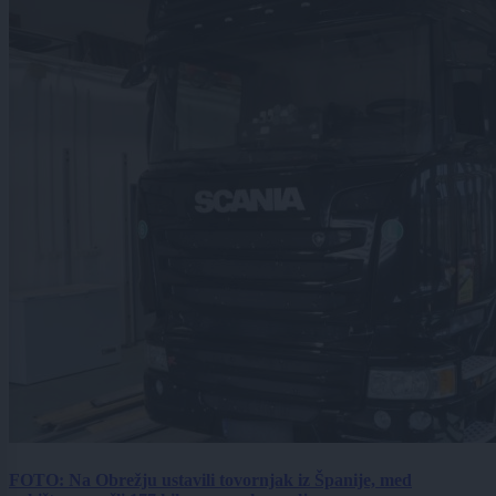
FOTO: Na Obrežju ustavili tovornjak iz Španije, med