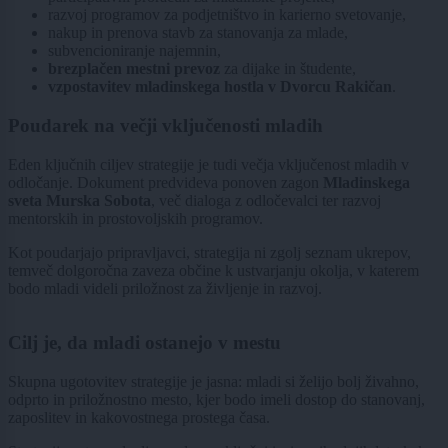
razvoj programov za podjetništvo in karierno svetovanje,
nakup in prenova stavb za stanovanja za mlade,
subvencioniranje najemnin,
brezplačen mestni prevoz
za dijake in študente,
vzpostavitev mladinskega hostla v Dvorcu Rakičan
.
Poudarek na večji vključenosti mladih
Eden ključnih ciljev strategije je tudi večja vključenost mladih v
odločanje. Dokument predvideva ponoven zagon
Mladinskega
sveta Murska Sobota
, več dialoga z odločevalci ter razvoj
mentorskih in prostovoljskih programov.
Kot poudarjajo pripravljavci, strategija ni zgolj seznam ukrepov,
temveč dolgoročna zaveza občine k ustvarjanju okolja, v katerem
bodo mladi videli priložnost za življenje in razvoj.
Cilj je, da mladi ostanejo v mestu
Skupna ugotovitev strategije je jasna: mladi si želijo bolj živahno,
odprto in priložnostno mesto, kjer bodo imeli dostop do stanovanj,
zaposlitev in kakovostnega prostega časa.