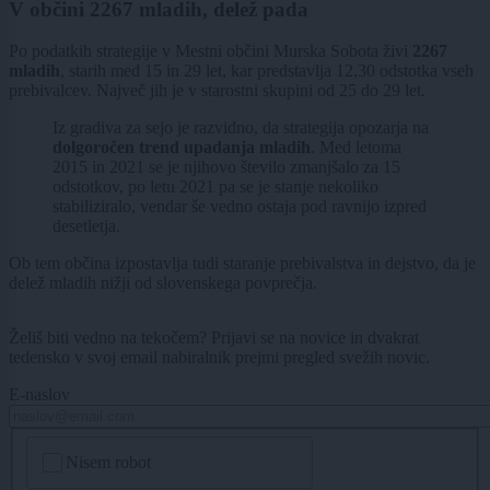
V občini 2267 mladih, delež pada
Po podatkih strategije v Mestni občini Murska Sobota živi
2267
mladih
, starih med 15 in 29 let, kar predstavlja 12,30 odstotka vseh
prebivalcev. Največ jih je v starostni skupini od 25 do 29 let.
Iz gradiva za sejo je razvidno, da strategija opozarja na
dolgoročen trend upadanja mladih
. Med letoma
2015 in 2021 se je njihovo število zmanjšalo za 15
odstotkov, po letu 2021 pa se je stanje nekoliko
stabiliziralo, vendar še vedno ostaja pod ravnijo izpred
desetletja.
Ob tem občina izpostavlja tudi staranje prebivalstva in dejstvo, da je
delež mladih nižji od slovenskega povprečja.
Želiš biti vedno na tekočem? Prijavi se na novice in dvakrat
tedensko v svoj email nabiralnik prejmi pregled svežih novic.
E-naslov
CAPTCHA
Nisem robot