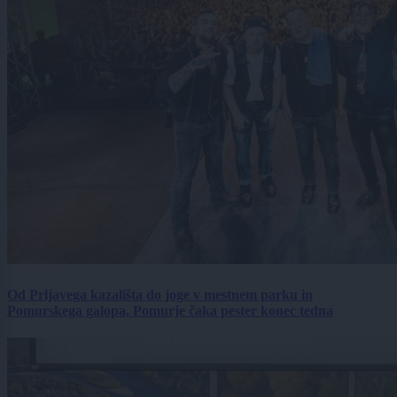
Od Prljavega kazališta do joge v mestnem parku in
Pomurskega galopa, Pomurje čaka pester konec tedna