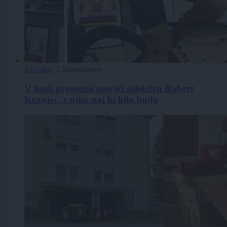
Kronika
|
2 komentarjev
V hudi prometni nesreči udeležen Robert
Kranjec, z njim naj bi bilo hudo