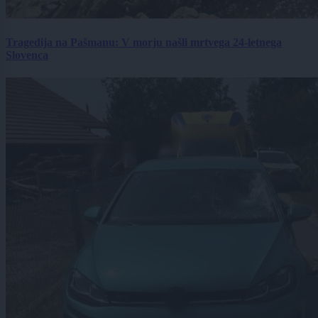
Tragedija na Pašmanu: V morju našli mrtvega 24-letnega
Slovenca