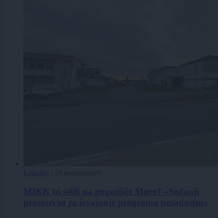
Lokalno
|
26 komentarjev
MIKK bi selili na pogorišče Mure? »Sedanji
prostori so za izvajanje programa nezadostni«