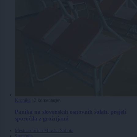
Kronika
|
2 komentarjev
Panika na slovenskih osnovnih šolah, prejeli
sporočila z grožnjami
Mestna občina Murska Sobota
Strategija