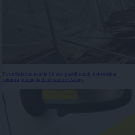
Po uničujočem neurju jih niso pustili samih, dobrodelna
zakonca pomagala družinama iz Zaloga