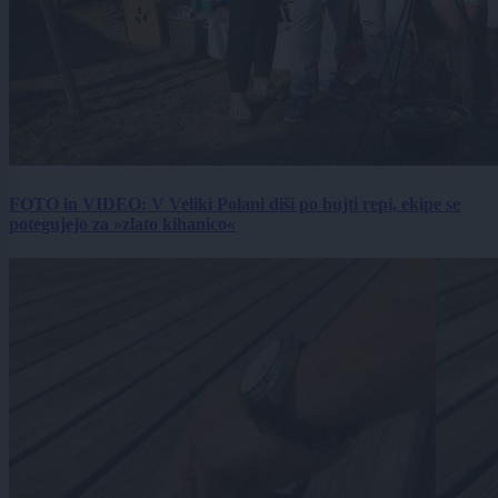
FOTO in VIDEO: V Veliki Polani diši po bujti repi, ekipe se
potegujejo za »zlato kihanico«