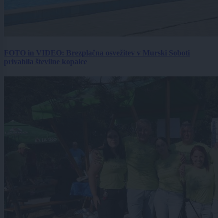
FOTO in VIDEO: Brezplačna osvežitev v Murski Soboti
privabila številne kopalce