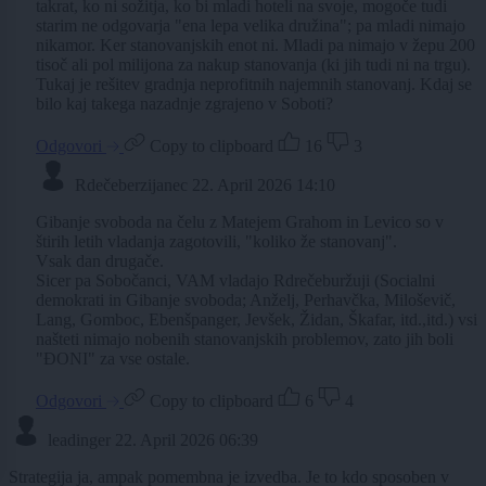
takrat, ko ni sožitja, ko bi mladi hoteli na svoje, mogoče tudi
starim ne odgovarja "ena lepa velika družina"; pa mladi nimajo
nikamor. Ker stanovanjskih enot ni. Mladi pa nimajo v žepu 200
tisoč ali pol milijona za nakup stanovanja (ki jih tudi ni na trgu).
Tukaj je rešitev gradnja neprofitnih najemnih stanovanj. Kdaj se
bilo kaj takega nazadnje zgrajeno v Soboti?
Odgovori
Copy to clipboard
16
3
Rdečeberzijanec
22. April 2026 14:10
Gibanje svoboda na čelu z Matejem Grahom in Levico so v
štirih letih vladanja zagotovili, "koliko že stanovanj".
Vsak dan drugače.
Sicer pa Sobočanci, VAM vladajo Rdrečeburžuji (Socialni
demokrati in Gibanje svoboda; Anželj, Perhavčka, Miloševič,
Lang, Gomboc, Ebenšpanger, Jevšek, Židan, Škafar, itd.,itd.) vsi
našteti nimajo nobenih stanovanjskih problemov, zato jih boli
"ĐONI" za vse ostale.
Odgovori
Copy to clipboard
6
4
leadinger
22. April 2026 06:39
Strategija ja, ampak pomembna je izvedba. Je to kdo sposoben v