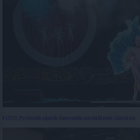
FOTO: Po burnih odzivih Queernight navdušil poln Glavni trg