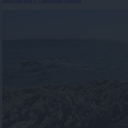
pohištvom našli 177 kilogramov konoplje