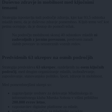
Duševno zdravje in mobilnost med ključnimi
temami
Strategija izpostavlja tudi področje zdravja, kjer kar 93,5 odstotka
mladih meni, da je duševno zdravje pomembno. Kljub temu več kot
petina ocenjuje, da je dostop do pomoči težak.
Na področju mobilnosti skoraj 40 odstotkov mladih
ni
zadovoljnih z javnim prevozom
, predvsem zaradi
slabih povezav in neustreznih voznih redov.
Predvidenih 63 ukrepov na osmih področjih
Strategija predvideva
63 ukrepov
, razdeljenih na
osem ključnih
področij
, med drugim organiziranje mladih, izobraževanje,
zaposlovanje, stanovanjsko politiko, šport, zdravje in mobilnost.
Med pomembnejšimi ukrepi so:
zagotavljanje sredstev za delovanje Mladinskega in
informativnega kluba Murska Sobota v višini približno
200.000 evrov letno
,
vzpostavitev digitalne platforme za mlade,
participativni proračun za mladinske projekte,