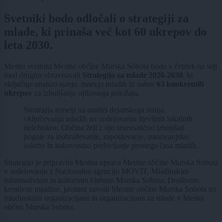
Svetniki bodo odločali o strategiji za
mlade, ki prinaša več kot 60 ukrepov do
leta 2030.
Mestni svetniki Mestne občine Murska Sobota bodo v četrtek na seji
med drugim obravnavali
Strategijo za mlade 2026-2030
, ki
vključuje analizo stanja, mnenja mladih in nabor
63 konkretnih
ukrepov
za izboljšanje njihovega položaja.
Strategija temelji na analizi dejanskega stanja,
vključevanju mladih ter sodelovanju številnih lokalnih
deležnikov. Občina želi z njo sistematično izboljšati
pogoje za izobraževanje, zaposlovanje, stanovanjsko
oskrbo in kakovostno preživljanje prostega časa mladih.
Strategijo je pripravila Mestna uprava Mestne občine Murska Sobota
v sodelovanju z Nacionalno agencijo MOVIT, Mladinskim
informativnim in kulturnim klubom Murska Sobota, Društvom
kreativne mladine, javnimi zavodi Mestne občine Murska Sobota ter
mladinskimi organizacijami in organizacijami za mlade v Mestni
občini Murska Sobota.