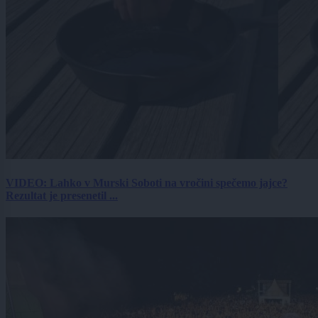
VIDEO: Lahko v Murski Soboti na vročini spečemo jajce?
Rezultat je presenetil ...