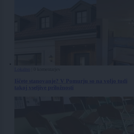
Lokalno
|
0 komentarjev
Iščete stanovanje? V Pomurju so na voljo tudi
takoj vseljive priložnosti