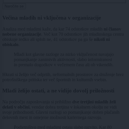
Naročite se
Večina mladih ni vključena v organizacije
Analiza med mladimi kaže, da kar 74 odstotkov mladih
ni članov
nobene organizacije
. Več kot 70 odstotkov jih mladinskega centra
obiskuje redko ali sploh ne, 41 odstotkov pa ga še
nikoli ni
obiskalo
.
Mladi kot glavne razloge za nizko vključenost navajajo
pomanjkanje zanimivih aktivnosti, slabo informiranost
in premalo dogodkov v večernem času ali ob vikendih.
Hkrati si želijo več odprtih, neformalnih prostorov za druženje brez
potrošniškega pritiska ter več športnih in kulturnih vsebin.
Mladi želijo ostati, a ne vidijo dovolj priložnosti
Na področju zaposlovanja si približno
dve tretjini mladih želi
delati v občini
, vendar dobra tretjina v lokalnem okolju ne vidi
svoje prihodnosti. Glavni razlogi so pomanjkanje dobro plačanih
delovnih mest in omejene možnosti kariernega razvoja.
Podjetništvo med mladimi ostaja slabo razvito. Kar 80