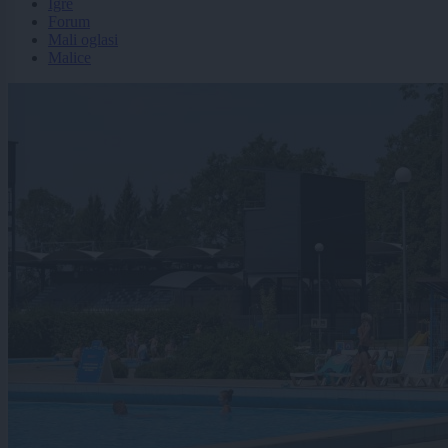
Igre
Forum
Mali oglasi
Malice