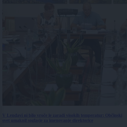
V Lendavi ni bilo vroče le zaradi visokih temperatur: Občinski
svet umaknil soglasje za imenovanje direktorice