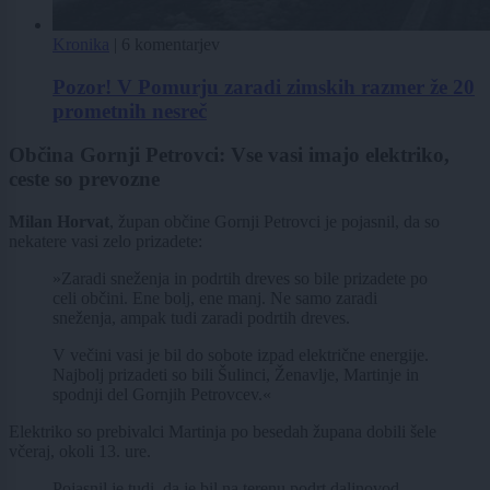
Kronika
|
6 komentarjev
Pozor! V Pomurju zaradi zimskih razmer že 20
prometnih nesreč
Občina Gornji Petrovci: Vse vasi imajo elektriko,
ceste so prevozne
Milan Horvat
, župan občine Gornji Petrovci je pojasnil, da so
nekatere vasi zelo prizadete:
»Zaradi sneženja in podrtih dreves so bile prizadete po
celi občini. Ene bolj, ene manj. Ne samo zaradi
sneženja, ampak tudi zaradi podrtih dreves.
V večini vasi je bil do sobote izpad električne energije.
Najbolj prizadeti so bili Šulinci, Ženavlje, Martinje in
spodnji del Gornjih Petrovcev.«
Elektriko so prebivalci Martinja po besedah župana dobili šele
včeraj, okoli 13. ure.
Pojasnil je tudi, da je bil na terenu podrt daljnovod,