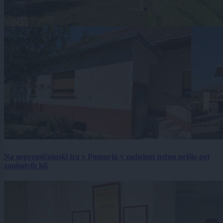
Na nepremičninski trg v Pomurju v zadnjem tednu prišlo pet
zanimivih hiš