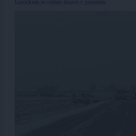
Goričkem še vedno težave v prometu