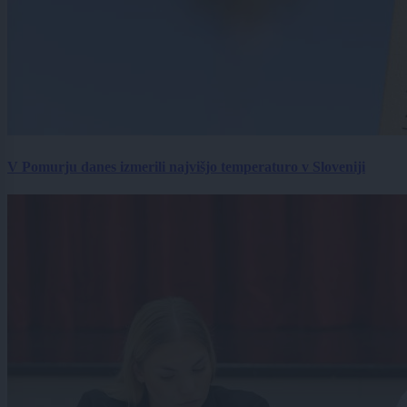
V Pomurju danes izmerili najvišjo temperaturo v Sloveniji