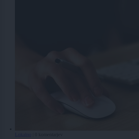
Lokalno
|
0 komentarjev