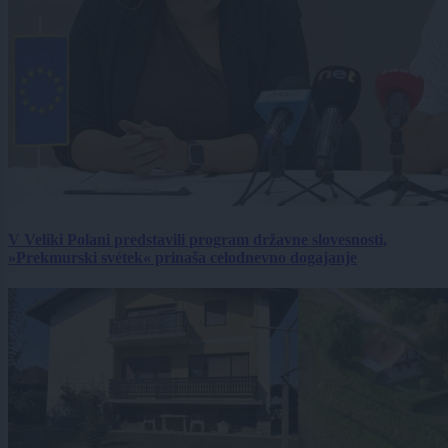
V Veliki Polani predstavili program državne slovesnosti,
»Prekmurski svétek« prinaša celodnevno dogajanje