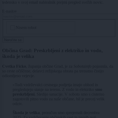
tedensko v svoj email nabiralnik prejmi pregled svežih novic.
E-naslov
CAPTCHA
Nisem robot
Naročite se
Občina Grad: Preskrbljeni z elektriko in vodo,
škoda je velika
Cvetka Ficko
, županja občine Grad, je za
Sobotainfo
pojasnila, da
so ceste očiščene, delavci režijskega obrata pa trenutno čistijo
odlomljeno vejevje.
»Tudi vzdrževalci cestnega podjetja imajo obhod in
pregledujejo stanje na terenu. Z vodo in elektriko
smo
preskrbljeni
. Sledijo sanacije. V soboto smo s cisterno
zagotovili pitno vodo za naše občane, bil je precej velik
odziv.
Škoda je velika
, proračun smo sprejemali decembra
2025. Za vzdrževanje občinskih cest in javnih poti