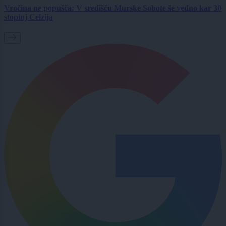
Vročina ne popušča: V središču Murske Sobote še vedno kar 30
stopinj Celzija