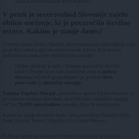
Slika je simbolična (vir: PGD Kuzma).
V petek je severovzhod Slovenije zajelo
obilno sneženje, ki je povzročilo številne
težave. Kakšno je stanje danes?
Terenske ekipe Elektra Maribor danes nadaljujejo odpravljanje težav
po petkovi snežni ujmi na severovzhodu države, ki je močno
poškodovala tamkajšnje distribucijsko omrežje.
Obilno sneženje je tudi v Pomurju povzročilo številne
težave. Promet so ovirale zasnežene ceste in
podrta
drevesa
, več tisoč gospodinjstev pa je ostalo
brez
pitne vode
in
električne energije
.
Tatjana Vogrinec Burgar
, predsednica uprave Elektra Maribor, je
po obilnem sneženju povedala, da je bilo brez električne energije
več kot
70.000 uporabnikov
, trenutno jih je še manj kot sto.
Kakšno je stanje na terenu danes, smo preverili pri županih občin
Grad, Kuzma, Šalovci, Rogašovci in Gornji Petrovci.
Želiš biti vedno na tekočem? Prijavi se na novice in dvakrat