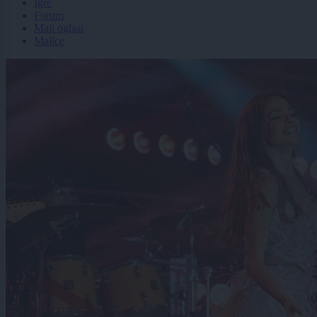
Igre
Forum
Mali oglasi
Malice