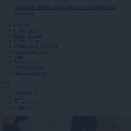
Soboška občina daje pisarno v brezplačno
uporabo
Goričko
Občina Grad
Občina Kuzma
Občina Šalovci
Občina Gornji Petrovci
Občina Rogašovci
Sneg
Snežne razmere
Elektro Maribor
Električna energija
Deli
Facebook
X
WhatsApp
Pošlji