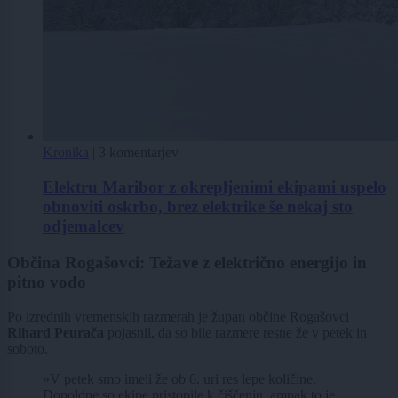
Kronika
|
3 komentarjev
Elektru Maribor z okrepljenimi ekipami uspelo
obnoviti oskrbo, brez elektrike še nekaj sto
odjemalcev
Občina Rogašovci: Težave z električno energijo in
pitno vodo
Po izrednih vremenskih razmerah je župan občine Rogašovci
Rihard Peurača
pojasnil, da so bile razmere resne že v petek in
soboto.
»V petek smo imeli že ob 6. uri res lepe količine.
Dopoldne so ekipe pristopile k čiščenju, ampak to je