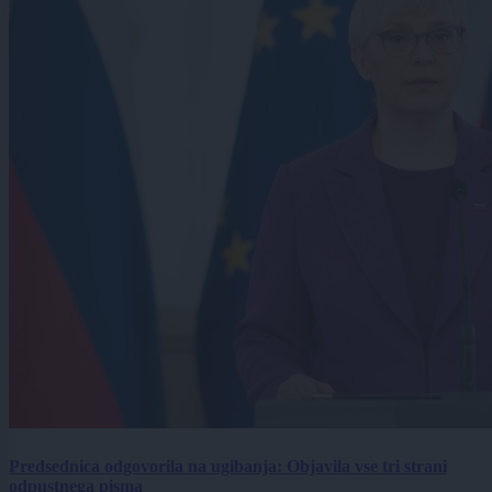
Predsednica odgovorila na ugibanja: Objavila vse tri strani
odpustnega pisma