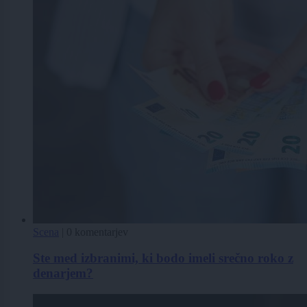
Scena
|
0 komentarjev
Ste med izbranimi, ki bodo imeli srečno roko z
denarjem?