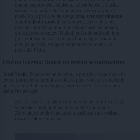
imamo zagotovljena sredstva, ampak letošnja zimska
sezona se je pokazala z obilnim sneženjem, sploh v
petek, ko je prišlo še do snegoloma,
sredstev nimamo
zagotovljenih zadosti
, kar pomeni, da bo potreben
rebalans proračuna. Podrobne škode sicer še nimam,
gre za grobo ocenitev. Najbolj poškodovani deli, kjer
gre avtobusni in šolski prevoz bodo najprej sanirani,
nato pa po vrsti, vsega se verjetno ne bo dalo,« je
pojasnila Ficko.
Občina Kuzma: Stanje na terenu se normalizira
Jožef Škalič
, župan občine Kuzma, je povedal, da se stanje na
terenu normalizira, uredili so dobavo pitne vode, na določenih
odsekih, ki so bolj odmaknjeni, pa so nekateri še vedno brez
električne energije.
»Še so težave, ampak bo tudi to urejeno. V kritični fazi
so nekateri preklopili na individualne vodovode.
Zahvaljujoč civilni iniciativi in gasilcem smo
večino
težav rešili
,« je povedal.