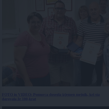
FOTO in VIDEO: Pomurca dosegla izjemen mejnik, kri sta
darovala že 100-krat