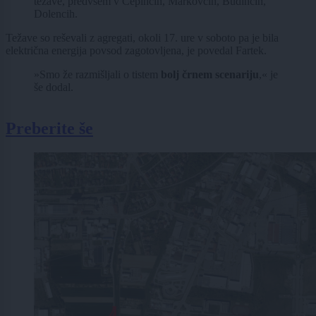
težave, predvsem v Čepincih, Markovcih, Budincih,
Dolencih.
Težave so reševali z agregati, okoli 17. ure v soboto pa je bila
električna energija povsod zagotovljena, je povedal Fartek.
»Smo že razmišljali o tistem
bolj črnem scenariju
,« je
še dodal.
Preberite še