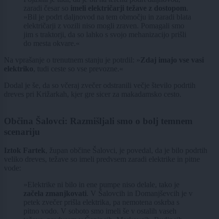
zaradi česar so
imeli električarji težave z dostopom
.
»Bil je podrt daljnovod na tem območju in zaradi blata
električarji z vozili niso mogli zraven. Pomagali smo
jim s traktorji, da so lahko s svojo mehanizacijo prišli
do mesta okvare.«
Na vprašanje o trenutnem stanju je potrdil: »
Zdaj imajo vse vasi
elektriko
, tudi ceste so vse prevozne.«
Dodal je še, da so včeraj zvečer odstranili večje število podrtih
dreves pri Križarkah, kjer gre sicer za makadamsko cesto.
Občina Šalovci: Razmišljali smo o bolj temnem
scenariju
Iztok Fartek
, župan občine Šalovci, je povedal, da je bilo podrtih
veliko dreves, težave so imeli predvsem zaradi elektrike in pitne
vode:
»Elektrike ni bilo in ene pumpe niso delale, tako je
začela zmanjkovati
. V Šalovcih in Domanjševcih je v
petek zvečer prišla elektrika, pa nemotena oskrba s
pitno vodo. V soboto smo imeli še v ostalih vaseh