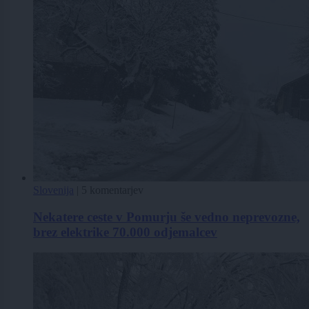
Slovenija
|
5 komentarjev
Nekatere ceste v Pomurju še vedno neprevozne,
brez elektrike 70.000 odjemalcev