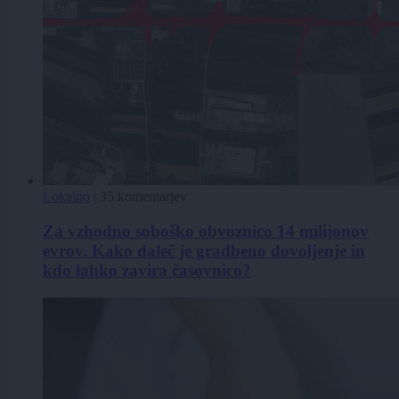
Lokalno
|
35 komentarjev
Za vzhodno soboško obvoznico 14 milijonov
evrov. Kako daleč je gradbeno dovoljenje in
kdo lahko zavira časovnico?