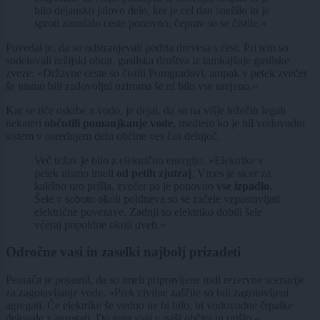
bilo dejansko jalovo delo, ker je cel dan snežilo in je
sproti zanašalo ceste ponovno, čeprav so se čistile.«
Povedal je, da so odstranjevali podrta drevesa s cest. Pri tem so
sodelovali režijski obrat, gasilska društva iz tamkajšnje gasilske
zveze: »Državne ceste so čistili Pomgradovi, ampak v petek zvečer
še nismo bili zadovoljni oziroma še ni bilo vse urejeno.«
Kar se tiče oskrbe z vodo, je dejal, da so na višje ležečih legah
nekateri
občutili pomanjkanje vode
, medtem ko je bil vodovodni
sistem v osrednjem delu občine ves čas delujoč.
Več težav je bilo z električno energijo. »Elektrike v
petek nismo imeli
od petih zjutraj
. Vmes je sicer za
kakšno uro prišla, zvečer pa je ponovno
vse izpadlo
.
Šele v soboto okoli poldneva so se začele vzpostavljati
električne povezave. Zadnji so elektriko dobili šele
včeraj popoldne okoli dveh.«
Odročne vasi in zaselki najbolj prizadeti
Peurača je pojasnil, da so imeli pripravljene tudi rezervne scenarije
za zagotavljanje vode. »Prek civilne zaščite so bili zagotovljeni
agregati. Če elektrike še vedno ne bi bilo, bi vodovodne črpalke
delovale z agregati. Do tega vsaj v naši občini ni prišlo.«