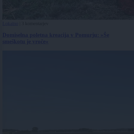
Lokalno
|
3 komentarjev
Domiselna poletna kreacija v Pomurju: »Še
smeškotu je vroče«