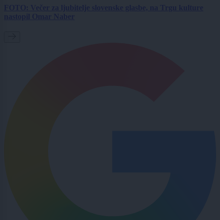
FOTO: Večer za ljubitelje slovenske glasbe, na Trgu kulture
nastopil Omar Naber