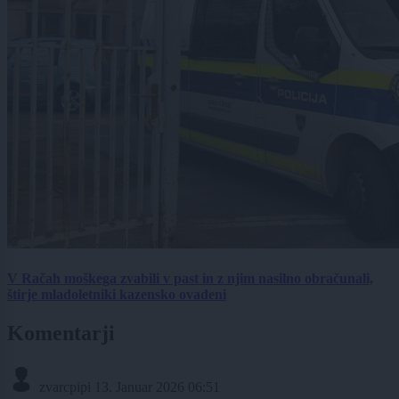
V Račah moškega zvabili v past in z njim nasilno obračunali,
štirje mladoletniki kazensko ovadeni
Komentarji
zvarcpipi
13. Januar 2026 06:51