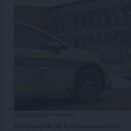
Lokalno
Kronika
|
0 komentarjev
Sodišče razkrilo, kje je v priporu mladoletni