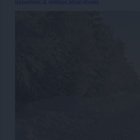
napadalec iz srednje zdravstvene