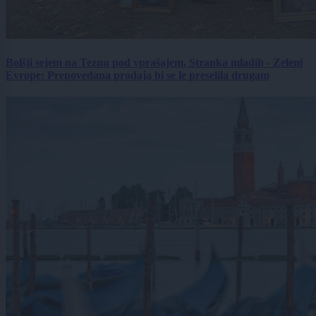
Bolšji sejem na Teznu pod vprašajem, Stranka mladih - Zeleni
Evrope: Prepovedana prodaja bi se le preselila drugam