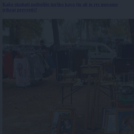
Kako skuhati najboljšo turško kavo (in ali jo res moramo
trikrat prevreti)?