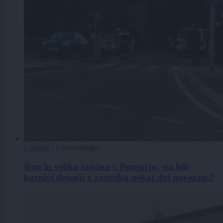
Lokalno
|
0 komentarjev
Rop in velika tatvina v Pomurju, sta bili
kaznivi dejanji v razmiku nekaj dni povezani?