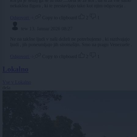
kot pa je sedaj ga še ni bilo ....dela se že kot , da si za vse samo
nekakšna figura , ki te prestavljajo tako kot njim odgovarja .
Odgovori
Copy to clipboard
2
1
tew
13. Januar 2026 08:27
Ne na takšne ljudi v naši deželi ne potrebujemo , ki razdvajajo
ljudi , jih poneumljajo jih siromašijo. Smo na pragu Venezuele .
Odgovori
Copy to clipboard
2
1
Lokalno
Vse v Lokalno
dela