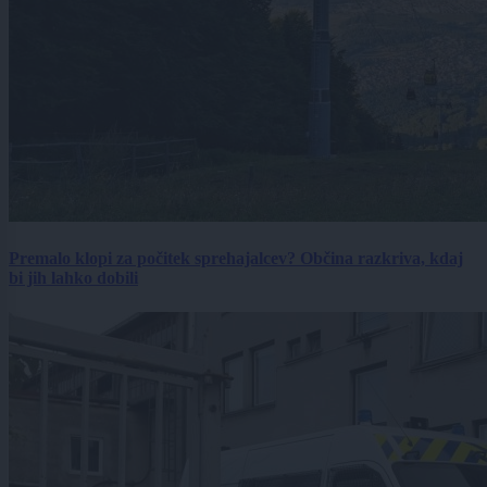
Premalo klopi za počitek sprehajalcev? Občina razkriva, kdaj
bi jih lahko dobili