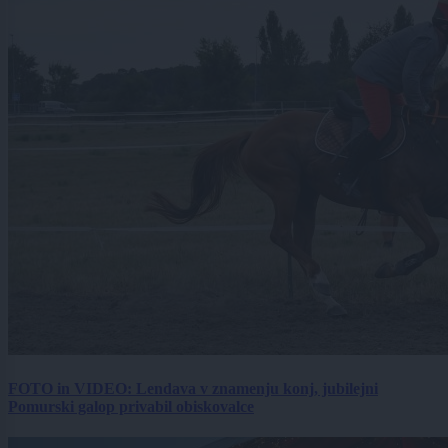
FOTO in VIDEO: Lendava v znamenju konj, jubilejni
Pomurski galop privabil obiskovalce