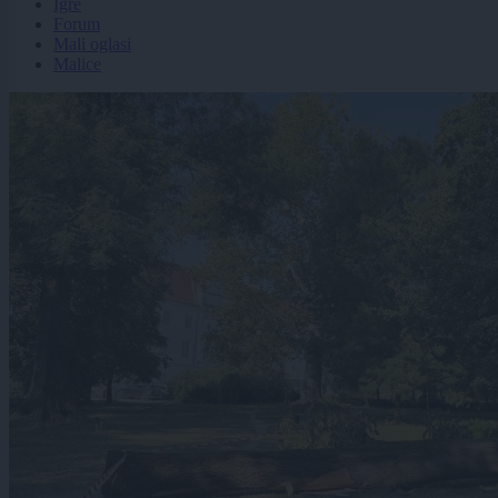
Igre
Forum
Mali oglasi
Malice