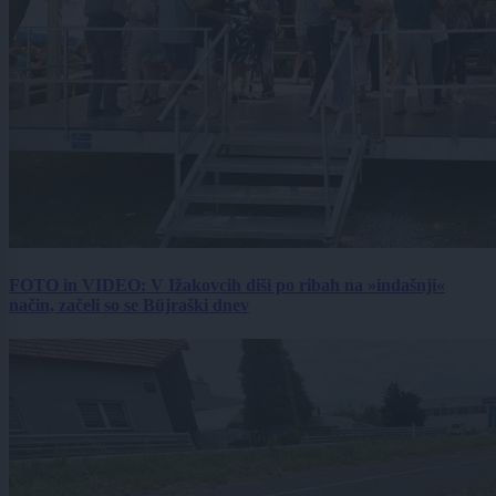
FOTO in VIDEO: V Ižakovcih diši po ribah na »indašnji«
način, začeli so se Büjraški dnev