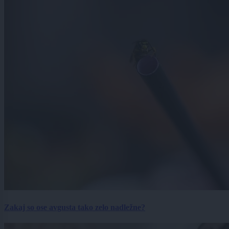
Zakaj so ose avgusta tako zelo nadležne?