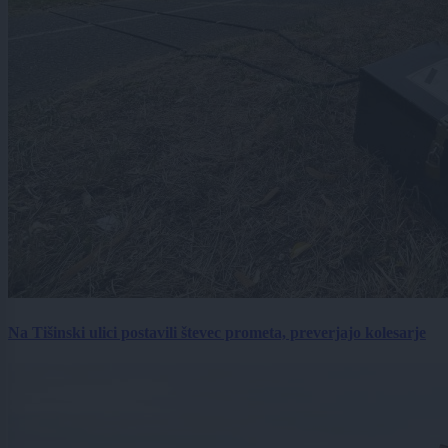
Na Tišinski ulici postavili števec prometa, preverjajo kolesarje