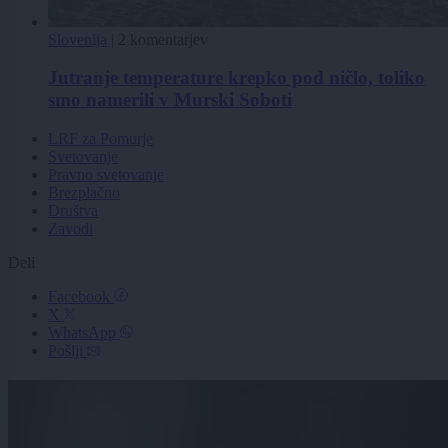
Slovenija
|
2 komentarjev
Jutranje temperature krepko pod ničlo, toliko
smo namerili v Murski Soboti
LRF za Pomurje
Svetovanje
Pravno svetovanje
Brezplačno
Društva
Zavodi
Deli
Facebook
X
WhatsApp
Pošlji