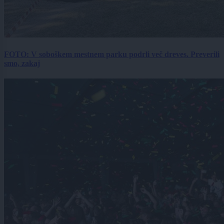
FOTO: V soboškem mestnem parku podrli več dreves. Preverili
smo, zakaj