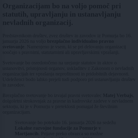
Organizacijam bo na voljo pomoč pri
statutih, upravljanju in ustanavljanju
nevladnih organizacij.
Predstavnikom društev, zvez društev in zavodov iz Pomurja bo 16.
januarja 2026 na voljo
brezplačno individualno pravno
svetovanje
. Namenjeno je vsem, ki se pri delovanju organizacij
soočajo s pravnimi, statutarnimi ali upravljavskimi vprašanji.
Svetovanje bo osredotočeno na urejanje statutov in aktov o
ustanovitvi, pristojnosti organov, uskladitev z Zakonom o nevladnih
organizacijah ter vprašanja neprofitnosti in pridobitnih dejavnosti.
Udeleženci bodo lahko prejeli tudi podporo pri ustanavljanju društev
in zavodov.
Brezplačno svetovanje bo izvajal pravni svetovalec
Matej Verbajs
,
dolgoletni strokovnjak za pravne in kadrovske zadeve v nevladnem
sektorju, ki je v Pomurju v preteklosti pomagal že številnim
organizacijam.
Svetovanje bo potekalo 16. januarja 2026 na sedežu
Lokalne razvojne fundacije za Pomurje v
Martjancih
. Prijave preko obrazca so možne