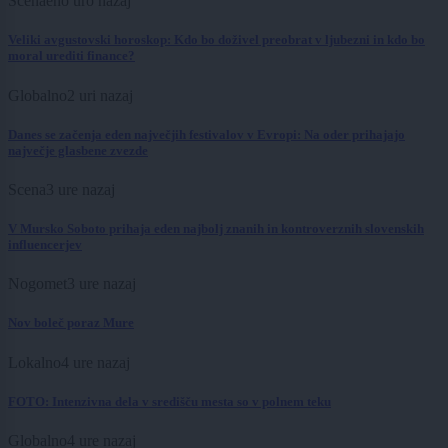
Scena
eno uro nazaj
Veliki avgustovski horoskop: Kdo bo doživel preobrat v ljubezni in kdo bo
moral urediti finance?
Globalno
2 uri nazaj
Danes se začenja eden največjih festivalov v Evropi: Na oder prihajajo
največje glasbene zvezde
Scena
3 ure nazaj
V Mursko Soboto prihaja eden najbolj znanih in kontroverznih slovenskih
influencerjev
Nogomet
3 ure nazaj
Nov boleč poraz Mure
Lokalno
4 ure nazaj
FOTO: Intenzivna dela v središču mesta so v polnem teku
Globalno
4 ure nazaj