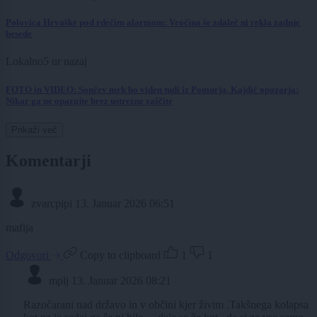
Polovica Hrvaške pod rdečim alarmom: Vročina še zdaleč ni rekla zadnje
besede
Lokalno
5 ur nazaj
FOTO in VIDEO: Sončev mrk bo viden tudi iz Pomurja, Kajdič opozarja:
Nikar ga ne opazujte brez ustrezne zaščite
Prikaži več
Komentarji
zvarcpipi
13. Januar 2026 06:51
mafija
Odgovori
Copy to clipboard
1
1
mplj
13. Januar 2026 08:21
Razočarani nad državo in v občini kjer živim .Takšnega kolapsa