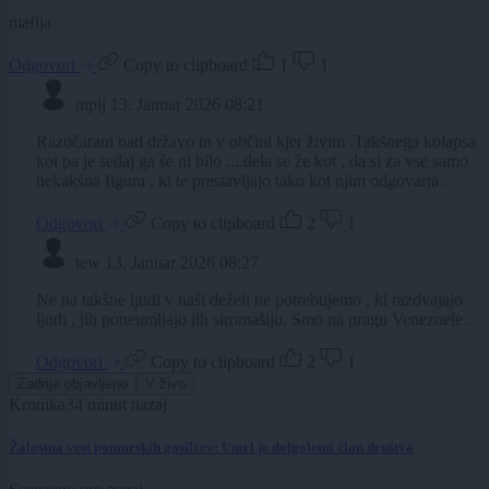
mafija
Odgovori
Copy to clipboard
1
1
mplj
13. Januar 2026 08:21
Razočarani nad državo in v občini kjer živim .Takšnega kolapsa
kot pa je sedaj ga še ni bilo ....dela se že kot , da si za vse samo
nekakšna figura , ki te prestavljajo tako kot njim odgovarja .
Odgovori
Copy to clipboard
2
1
tew
13. Januar 2026 08:27
Ne na takšne ljudi v naši deželi ne potrebujemo , ki razdvajajo
ljudi , jih poneumljajo jih siromašijo. Smo na pragu Venezuele .
Odgovori
Copy to clipboard
2
1
Zadnje objavljeno
V živo
Kronika
34 minut nazaj
Žalostna vest pomurskih gasilcev: Umrl je dolgoletni član društva