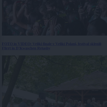
FOTO in VIDEO: Veliki finale v Veliki Polani, festival sklenili
Flirrt in D'Kwaschen Retashy