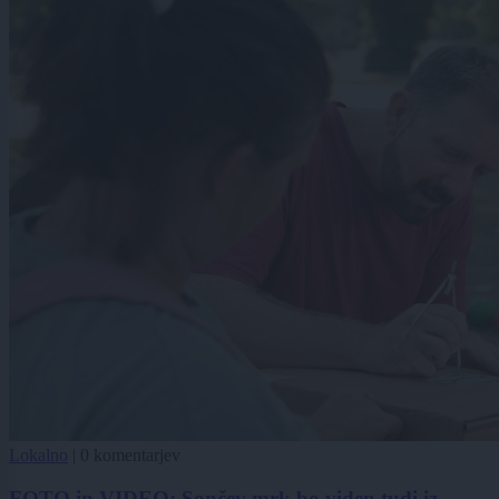
Lokalno
|
0 komentarjev
FOTO in VIDEO: Sončev mrk bo viden tudi iz