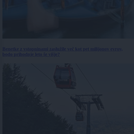
Benetke z vstopninami zaslužile več kot pet milijonov evrov,
bodo prihodnje leto še višje?