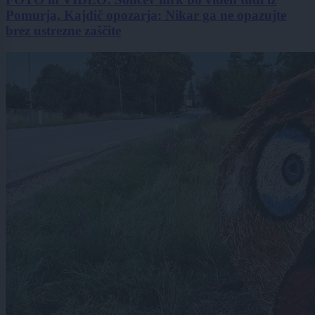
Pomurja, Kajdič opozarja: Nikar ga ne opazujte
brez ustrezne zaščite