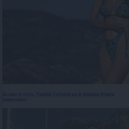
Že tako je vroče, Natalija Verboten pa še dodatno dviguje
temperaturo