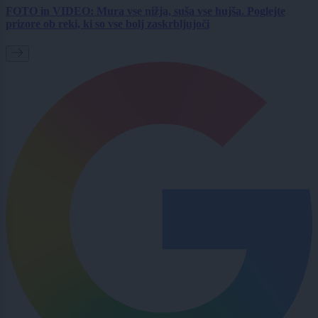
FOTO in VIDEO: Mura vse nižja, suša vse hujša. Poglejte
prizore ob reki, ki so vse bolj zaskrbljujoči