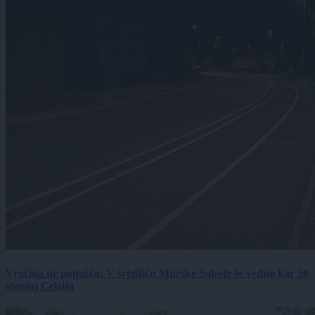
Vročina ne popušča: V središču Murske Sobote še vedno kar 30
stopinj Celzija