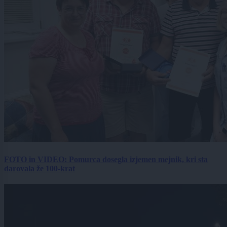
FOTO in VIDEO: Pomurca dosegla izjemen mejnik, kri sta
darovala že 100-krat