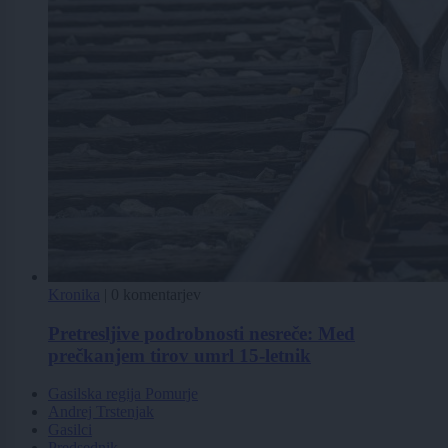
Kronika
|
0 komentarjev
Pretresljive podrobnosti nesreče: Med
prečkanjem tirov umrl 15-letnik
Gasilska regija Pomurje
Andrej Trstenjak
Gasilci
Predsednik