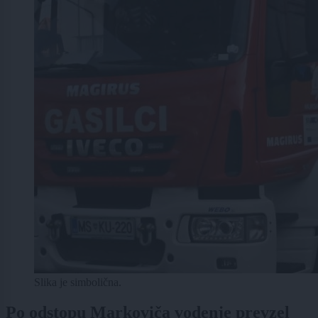
Slika je simbolična.
Po odstopu Markoviča vodenje prevzel