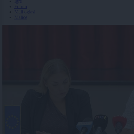
Igre
Forum
Mali oglasi
Malice