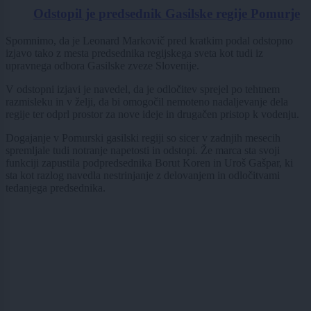
Odstopil je predsednik Gasilske regije Pomurje
Spomnimo, da je Leonard Markovič pred kratkim podal odstopno
izjavo tako z mesta predsednika regijskega sveta kot tudi iz
upravnega odbora Gasilske zveze Slovenije.
V odstopni izjavi je navedel, da je odločitev sprejel po tehtnem
razmisleku in v želji, da bi omogočil nemoteno nadaljevanje dela
regije ter odprl prostor za nove ideje in drugačen pristop k vodenju.
Dogajanje v Pomurski gasilski regiji so sicer v zadnjih mesecih
spremljale tudi notranje napetosti in odstopi. Že marca sta svoji
funkciji zapustila podpredsednika Borut Koren in Uroš Gašpar, ki
sta kot razlog navedla nestrinjanje z delovanjem in odločitvami
tedanjega predsednika.