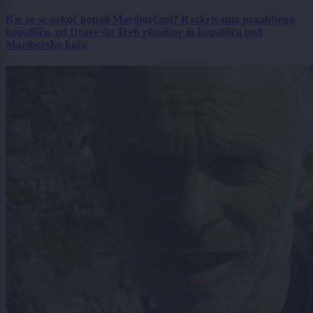
Kje so se nekoč kopali Mariborčani? Razkrivamo pozabljena
kopališča, od Drave do Treh ribnikov in kopališča pod
Mariborsko kočo