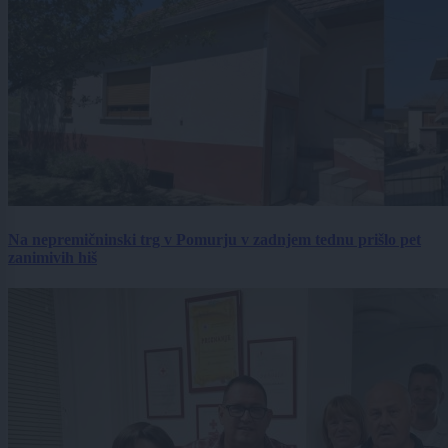
Na nepremičninski trg v Pomurju v zadnjem tednu prišlo pet
zanimivih hiš