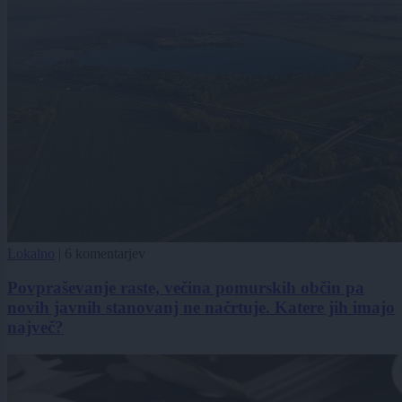
Lokalno
|
6 komentarjev
Povpraševanje raste, večina pomurskih občin pa
novih javnih stanovanj ne načrtuje. Katere jih imajo
največ?