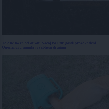
Tole ne bo za oči otrok: Nocoj bo Ptuj gostil provokativni
Queernight, najmlajši vabljeni drugam