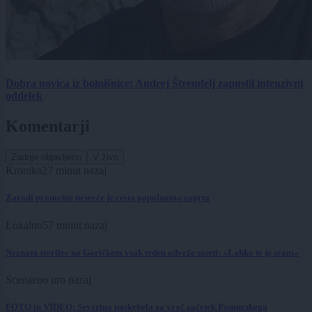
Dobra novica iz bolnišnice: Andrej Štremfelj zapustil intenzivni
oddelek
Komentarji
Zadnje objavljeno
V živo
Kronika
27 minut nazaj
Zaradi prometne nesreče je cesta popolnoma zaprta
Lokalno
57 minut nazaj
Neznani storilec na Goričkem vsak teden odvrže smeti: »Lahko te je sram«
Scena
eno uro nazaj
FOTO in VIDEO: Severina poskrbela za vroč začetek Pomurskega