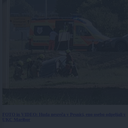
FOTO in VIDEO: Huda nesreča v Pesnici, eno osebo odpeljali v
UKC Maribor