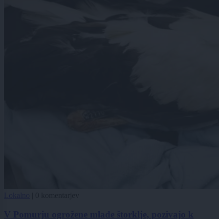
Lokalno
|
0 komentarjev
V Pomurju ogrožene mlade štorklje, pozivajo k