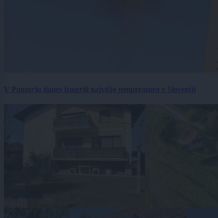
V Pomurju danes izmerili najvišjo temperaturo v Sloveniji