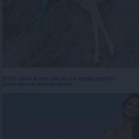
FOTO: Iskala je vodo, nato pa se je zgodila tragedija?
Fotografije srne pretresle številne