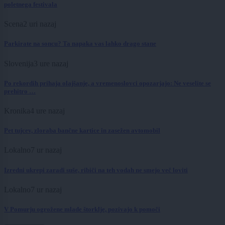
poletnega festivala
Scena
2 uri nazaj
Parkirate na soncu? Ta napaka vas lahko drago stane
Slovenija
3 ure nazaj
Po rekordih prihaja olajšanje, a vremenoslovci opozarjajo: Ne veselite se
prehitro …
Kronika
4 ure nazaj
Pet tujcev, zloraba bančne kartice in zasežen avtomobil
Lokalno
7 ur nazaj
Izredni ukrepi zaradi suše, ribiči na teh vodah ne smejo več loviti
Lokalno
7 ur nazaj
V Pomurju ogrožene mlade štorklje, pozivajo k pomoči