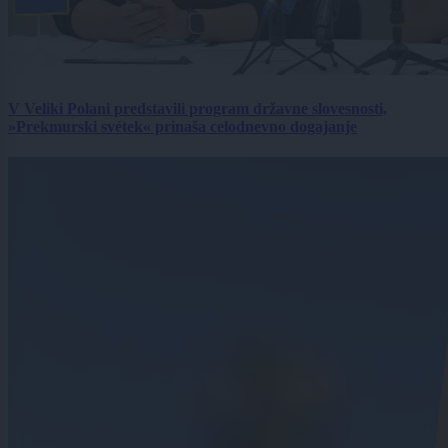
V Veliki Polani predstavili program državne slovesnosti,
»Prekmurski svétek« prinaša celodnevno dogajanje