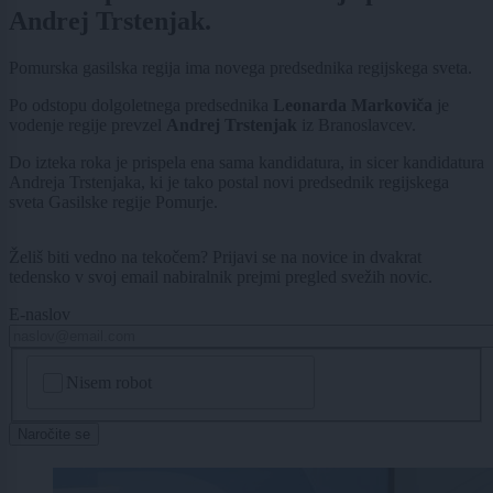
Andrej Trstenjak.
Pomurska gasilska regija ima novega predsednika regijskega sveta.
Po odstopu dolgoletnega predsednika
Leonarda Markoviča
je
vodenje regije prevzel
Andrej Trstenjak
iz Branoslavcev.
Do izteka roka je prispela ena sama kandidatura, in sicer kandidatura
Andreja Trstenjaka, ki je tako postal novi predsednik regijskega
sveta Gasilske regije Pomurje.
Želiš biti vedno na tekočem? Prijavi se na novice in dvakrat
tedensko v svoj email nabiralnik prejmi pregled svežih novic.
E-naslov
CAPTCHA
Nisem robot
Naročite se