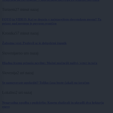
Turizem
27 minut nazaj
FOTO in VIDEO: Kaj se dogaja v najstarejšem slovenskem mestu? Ta
prizor nad mestom je povsem resničen
Kronika
57 minut nazaj
Žalostna vest: Poslovil se je dolgoletni župnik
Slovenija
eno uro nazaj
Hladna fronta prinaša nevihte: Možni močnejši nalivi, veter in toča
Slovenija
2 uri nazaj
Se nameravate upokojiti? Toliko časa boste čakali na izračun
Lokalno
2 uri nazaj
Nenavadna zgodba s podeželja: Kmetu zbalirali in ukradli dva hektarja
otave