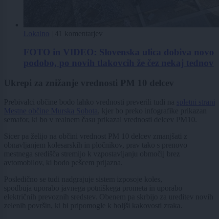
Lokalno
|
41 komentarjev
FOTO in VIDEO: Slovenska ulica dobiva novo
podobo, po novih tlakovcih že čez nekaj tednov
Ukrepi za znižanje vrednosti PM 10 delcev
Prebivalci občine bodo lahko vrednosti preverili tudi na
spletni strani
Mestne občine Murska Sobota
, kjer bo preko infografike prikazan
semafor, ki bo v realnem času prikazal vrednosti delcev PM10.
Sicer pa želijo na občini vrednost PM 10 delcev zmanjšati z
obnavljanjem kolesarskih in pločnikov, prav tako s prenovo
mestnega središča stremijo k vzpostavljanju območij brez
avtomobilov, ki bodo pešcem prijazna.
Posledično se tudi nadgrajuje sistem izposoje koles,
spodbuja uporabo javnega potniškega prometa in uporabo
električnih prevoznih sredstev. Obenem pa skrbijo za ureditev novih
zelenih površin, ki bi pripomogle k boljši kakovosti zraka.