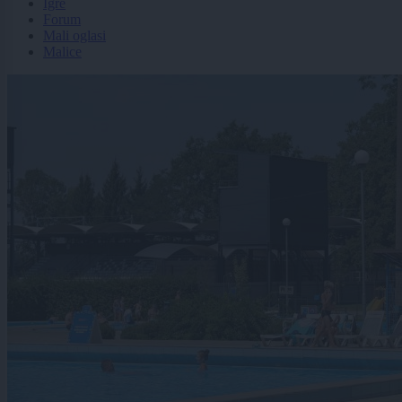
Igre
Forum
Mali oglasi
Malice