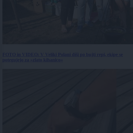
FOTO in VIDEO: V Veliki Polani diši po bujti repi, ekipe se
potegujejo za »zlato kihanico«