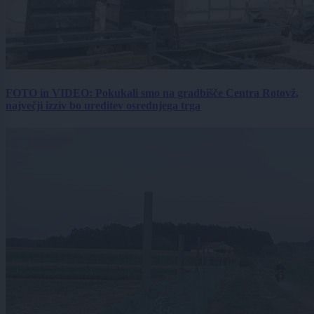
FOTO in VIDEO: Pokukali smo na gradbišče Centra Rotovž,
največji izziv bo ureditev osrednjega trga