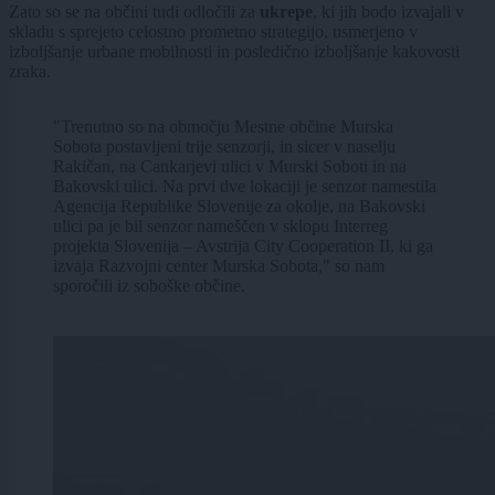
Zato so se na občini tudi odločili za
ukrepe
, ki jih bodo izvajali v
skladu s sprejeto celostno prometno strategijo, usmerjeno v
izboljšanje urbane mobilnosti in posledično izboljšanje kakovosti
zraka.
"Trenutno so na območju Mestne občine Murska
Sobota postavljeni trije senzorji, in sicer v naselju
Rakičan, na Cankarjevi ulici v Murski Soboti in na
Bakovski ulici. Na prvi dve lokaciji je senzor namestila
Agencija Republike Slovenije za okolje, na Bakovski
ulici pa je bil senzor nameščen v sklopu Interreg
projekta Slovenija – Avstrija City Cooperation II, ki ga
izvaja Razvojni center Murska Sobota," so nam
sporočili iz soboške občine.