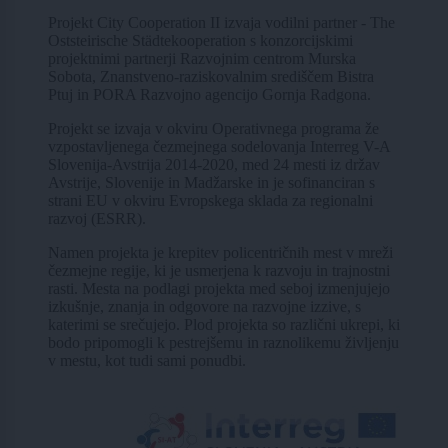
Projekt City Cooperation II izvaja vodilni partner - The
Oststeirische Städtekooperation s konzorcijskimi
projektnimi partnerji Razvojnim centrom Murska
Sobota, Znanstveno-raziskovalnim središčem Bistra
Ptuj in PORA Razvojno agencijo Gornja Radgona.
Projekt se izvaja v okviru Operativnega programa že
vzpostavljenega čezmejnega sodelovanja Interreg V-A
Slovenija-Avstrija 2014-2020, med 24 mesti iz držav
Avstrije, Slovenije in Madžarske in je sofinanciran s
strani EU v okviru Evropskega sklada za regionalni
razvoj (ESRR).
Namen projekta je krepitev policentričnih mest v mreži
čezmejne regije, ki je usmerjena k razvoju in trajnostni
rasti. Mesta na podlagi projekta med seboj izmenjujejo
izkušnje, znanja in odgovore na razvojne izzive, s
katerimi se srečujejo. Plod projekta so različni ukrepi, ki
bodo pripomogli k pestrejšemu in raznolikemu življenju
v mestu, kot tudi sami ponudbi.