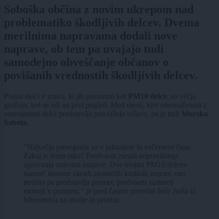
Soboška občina z novim ukrepom nad
problematiko škodljivih delcev. Dvema
merilnima napravama dodali nove
naprave, ob tem pa uvajajo tudi
samodejno obveščanje občanov o
povišanih vrednostih škodljivih delcev.
Prašni delci v zraku, ki jih poznamo kot
PM10 delce
, so večja
grožnja, kot se zdi na prvi pogled. Med mesti, kjer onesnaženost z
omenjenimi delci predstavlja precejšnjo težavo, pa je tudi
Murska
Sobota
.
"Največja preseganja so v jutranjem in večernem času.
Zakaj je temu tako? Predvsem zaradi nepravilnega
ogrevanja oziroma kurjave. Dve tretjini PM10 delcev
namreč nastane zaradi zastarelih kurilnih naprav, eno
tretjino pa predstavlja promet, predvsem zastareli
motorji v prometu," je pred časom povedal Jože Jurša iz
Ministrstva za okolje in prostor.