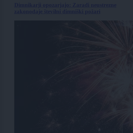
Dimnikarji opozarjajo: Zaradi neustrezne
zakonodaje številni dimniški požari