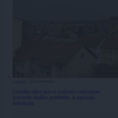
Lokalno
|
55 komentarjev
Soboške ulice znova zasičene s smradom,
preverite, koliko pregledov je opravila
inšpekcija