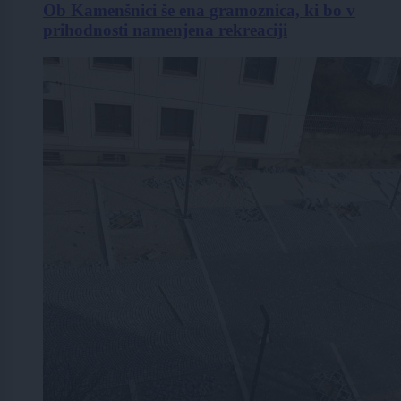
Ob Kamenšnici še ena gramoznica, ki bo v
prihodnosti namenjena rekreaciji