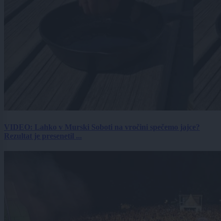
VIDEO: Lahko v Murski Soboti na vročini spečemo jajce?
Rezultat je presenetil ...