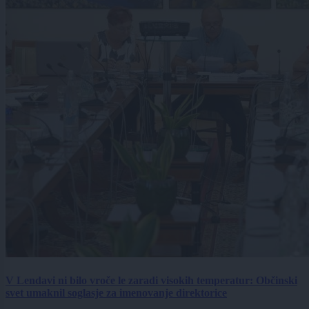
V Lendavi ni bilo vroče le zaradi visokih temperatur: Občinski
svet umaknil soglasje za imenovanje direktorice