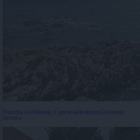
Tragedija na Pašmanu: V morju našli mrtvega 24-letnega
Slovenca