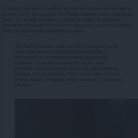
O stanju zraka bodo obveščeni vsi vrtci in osnovne šole ter dom za
starejše, v prvi fazi pa naj bi obveščanje potekalo preko elektronske
pošte. Kot so nam povedali na občini, bo sistem ob povišanju
dovoljenih vrednostih PM10 delcev samodejno poslal elektronsko
pošto na dogovorjene elektronske naslove.
"Ko bodo vrednosti padle pod mejo dovoljenih pa bo
sistem spet ponovno poslal elektronsko pošto z
obvestilom, da so vrednosti znotraj priporočenih
vrednosti. S tem želimo opozoriti, da se v času
povišanih vrednosti prašnih delcev ne zadržujemo na
prostem, če to ni potrebno. Vrtci in šole lahko, če je to
seveda možno, prilagodijo svoje aktivnosti," pravijo na
MOMS.