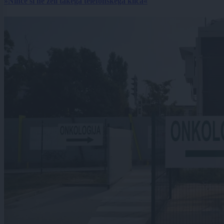
»Nihče si ne želi takega telefonskega klica«