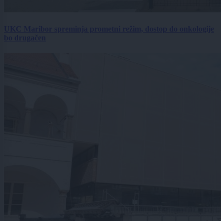
UKC Maribor spreminja prometni režim, dostop do onkologije
bo drugačen