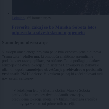
Lokalno
|
65 komentarjev
Preverite, zakaj se bo Murska Sobota letos
odpovedala silvestrskemu ognjemetu
Samodejno obveščanje
V sklopu omenjenega projekta pa je bila vzpostavljena tudi nova
"smartcity" platforma
, ki omogoča analitično spremljanje
podatkov ter razvoj aplikacij za občane. Ta na podlagi podatkov
senzorjev na dveh lokacijah, in sicer na Cankarjevi in Bakovski
ulici, omogoča
samodejno obveščanje prebivalcev o povišanih
vrednostih PM10 delcev
. V kratkem pa naj bi začel delovati tudi
nov sistem senzorjev.
"V letošnjem letu je Mestna občina Murska Sobota
predvidela namestitev dveh dodatnih senzorjev,
predvidena lokacija enega je v bližini mestnega središča
ter drugega v enem od primestnih naselij."