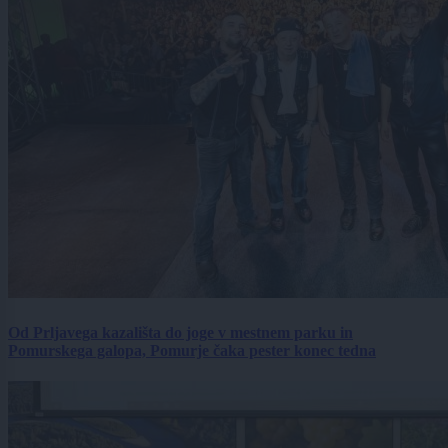
Od Prljavega kazališta do joge v mestnem parku in
Pomurskega galopa, Pomurje čaka pester konec tedna