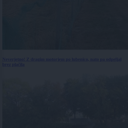
Neverjetno! Z dragim motorjem po lubenico, nato pa odpeljal
brez plačila