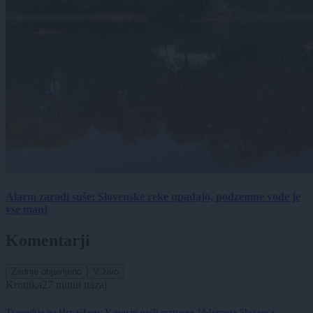
Alarm zaradi suše: Slovenske reke upadajo, podzemne vode je
vse manj
Komentarji
Zadnje objavljeno
V živo
Kronika
27 minut nazaj
Tragedija na Hrvaškem: V morju našli mrtvega 24-letnega Slovenca