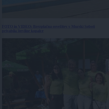
FOTO in VIDEO: Brezplačna osvežitev v Murski Soboti
privabila številne kopalce