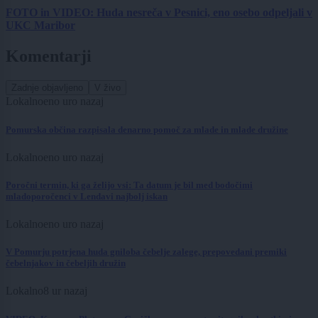
FOTO in VIDEO: Huda nesreča v Pesnici, eno osebo odpeljali v
UKC Maribor
Komentarji
Zadnje objavljeno
V živo
Lokalno
eno uro nazaj
Pomurska občina razpisala denarno pomoč za mlade in mlade družine
Lokalno
eno uro nazaj
Poročni termin, ki ga želijo vsi: Ta datum je bil med bodočimi
mladoporočenci v Lendavi najbolj iskan
Lokalno
eno uro nazaj
V Pomurju potrjena huda gniloba čebelje zalege, prepovedani premiki
čebelnjakov in čebeljih družin
Lokalno
8 ur nazaj