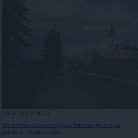
Lokalno
|
0 komentarjev
Pomurska občina razpisala denarno pomoč za
mlade in mlade družine