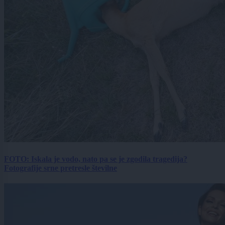
FOTO: Iskala je vodo, nato pa se je zgodila tragedija?
Fotografije srne pretresle številne