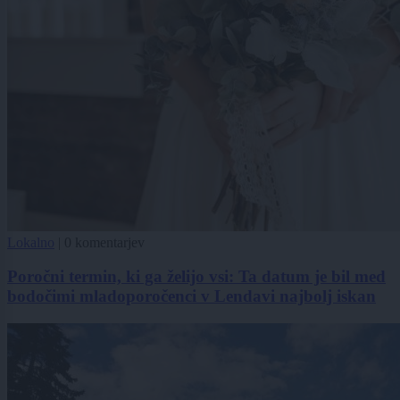
Lokalno
|
0 komentarjev
Poročni termin, ki ga želijo vsi: Ta datum je bil med
bodočimi mladoporočenci v Lendavi najbolj iskan