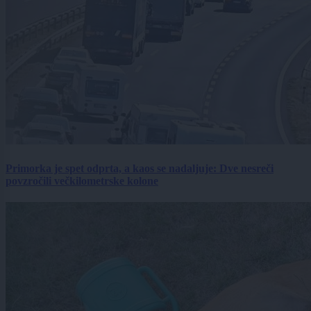
Primorka je spet odprta, a kaos se nadaljuje: Dve nesreči
povzročili večkilometrske kolone