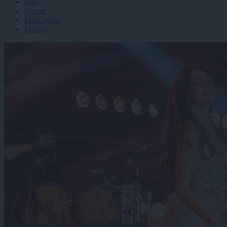
Igre
Forum
Mali oglasi
Malice