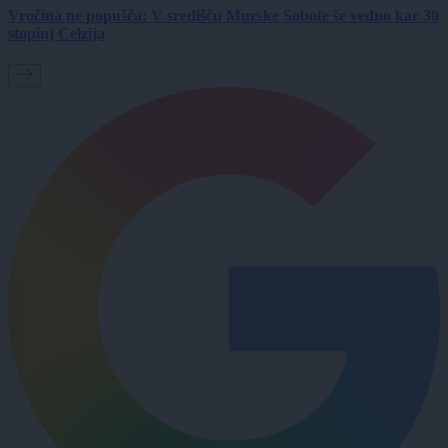
Vročina ne popušča: V središču Murske Sobote še vedno kar 30
stopinj Celzija