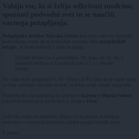
Vabijo vse, ki si želijo odkrivati modrino,
spoznati podvodni svet in se naučiti
varnega potapljanja.
Potapljaško društvo Murska Sobota
tudi letos vabi vse ljubitelje
podvodnega sveta, da se pridružijo novemu ciklu
potapljaških
tečajev
, ki bodo potekali v maju in juniju.
Začetek tečajev bo v ponedeljek, 18. maja, ob 18. uri, v
prostorih društva na Lendavski ulici 15 a v Murski
Soboti.
Na voljo bodo programi P1, P2+Nitrox in P3, tako da se najde nekaj
za čiste začetnike kot tudi za tiste, ki želijo svoje znanje nadgraditi.
Praktični del usposabljanja bo potekal
v bazenu v Murski Soboti
,
zaključek tečaja pa je predviden 6. junija
v Fiesi
.
Želiš biti vedno na tekočem? Prijavi se na novice in dvakrat
tedensko v svoj email nabiralnik prejmi pregled svežih novic.
E-naslov