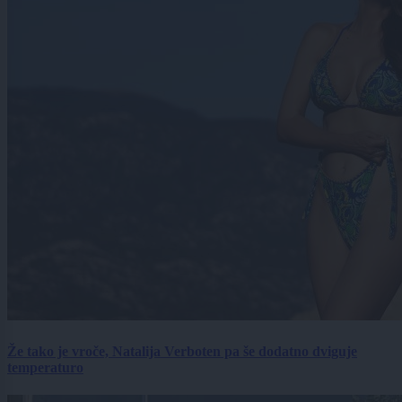
Že tako je vroče, Natalija Verboten pa še dodatno dviguje
temperaturo