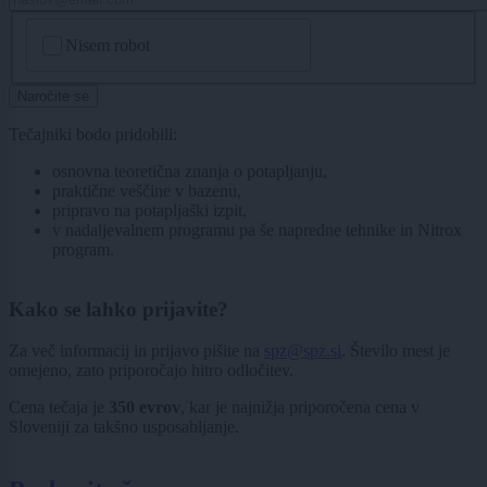
CAPTCHA
Nisem robot
Naročite se
Tečajniki bodo pridobili:
osnovna teoretična znanja o potapljanju,
praktične veščine v bazenu,
pripravo na potapljaški izpit,
v nadaljevalnem programu pa še napredne tehnike in Nitrox
program.
Kako se lahko prijavite?
Za več informacij in prijavo pišite na
spz@spz.si
. Število mest je
omejeno, zato priporočajo hitro odločitev.
Cena tečaja je
350 evrov
, kar je najnižja priporočena cena v
Sloveniji za takšno usposabljanje.