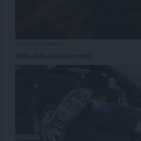
Slovenija
|
0 komentarjev
Toliko dežja je padlo po regiji