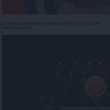
Predsednica odgovorila na ugibanja: Objavila vse tri strani
odpustnega pisma