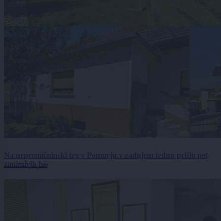
Na nepremičninski trg v Pomurju v zadnjem tednu prišlo pet
zanimivih hiš