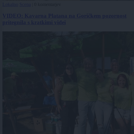
Lokalno
Scena
|
0 komentarjev
VIDEO: Kavarna Platana na Goričkem pozornost
pritegnila s kratkimi videi