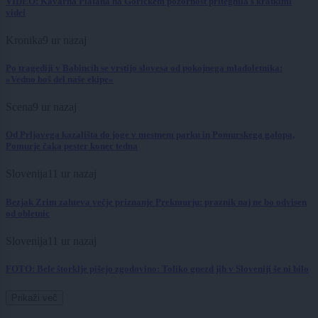
VIDEO: Kavarna Platana na Goričkem pozornost pritegnila s kratkimi
videi
Kronika
9 ur nazaj
Po tragediji v Babincih se vrstijo slovesa od pokojnega mladoletnika:
»Vedno boš del naše ekipe«
Scena
9 ur nazaj
Od Prljavega kazališta do joge v mestnem parku in Pomurskega galopa,
Pomurje čaka pester konec tedna
Slovenija
11 ur nazaj
Bezjak Zrim zahteva večje priznanje Prekmurju: praznik naj ne bo odvisen
od obletnic
Slovenija
11 ur nazaj
FOTO: Bele štorklje pišejo zgodovino: Toliko gnezd jih v Sloveniji še ni bilo
Prikaži več