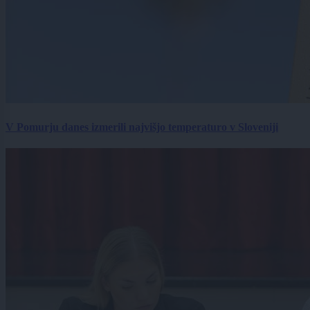
V Pomurju danes izmerili najvišjo temperaturo v Sloveniji