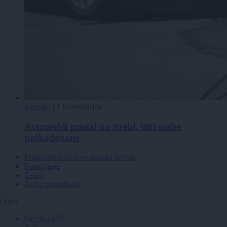
Kronika
|
1 komentarjev
Avtomobil pristal na strehi, štiri osebe
poškodovane
Potapljaško društvo murska sobota
Potapljanje
Tečaji
Tečaji potapljanja
Deli
Facebook