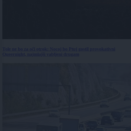
Tole ne bo za oči otrok: Nocoj bo Ptuj gostil provokativni
Queernight, najmlajši vabljeni drugam