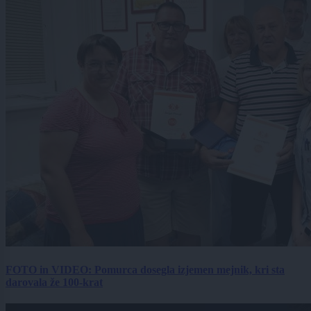
FOTO in VIDEO: Pomurca dosegla izjemen mejnik, kri sta
darovala že 100-krat