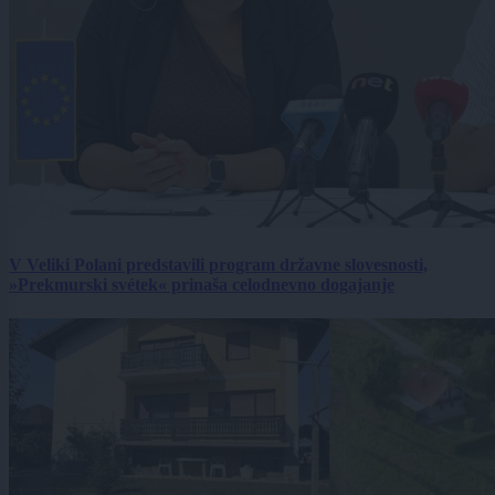
V Veliki Polani predstavili program državne slovesnosti,
»Prekmurski svétek« prinaša celodnevno dogajanje