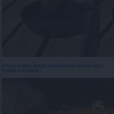
VIDEO: Lahko v Murski Soboti na vročini spečemo jajce?
Rezultat je presenetil ...