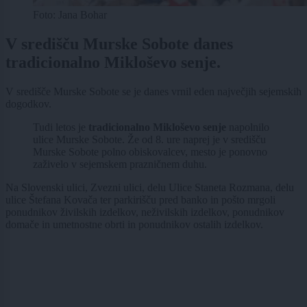
Foto: Jana Bohar
V središču Murske Sobote danes
tradicionalno Mikloševo senje.
V središče Murske Sobote se je danes vrnil eden največjih sejemskih
dogodkov.
Tudi letos je
tradicionalno Mikloševo senje
napolnilo
ulice Murske Sobote. Že od 8. ure naprej je v središču
Murske Sobote polno obiskovalcev, mesto je ponovno
zaživelo v sejemskem prazničnem duhu.
Na Slovenski ulici, Zvezni ulici, delu Ulice Staneta Rozmana, delu
ulice Štefana Kovača ter parkirišču pred banko in pošto mrgoli
ponudnikov živilskih izdelkov, neživilskih izdelkov, ponudnikov
domače in umetnostne obrti in ponudnikov ostalih izdelkov.