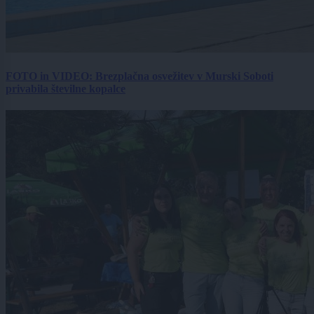
FOTO in VIDEO: Brezplačna osvežitev v Murski Soboti
privabila številne kopalce