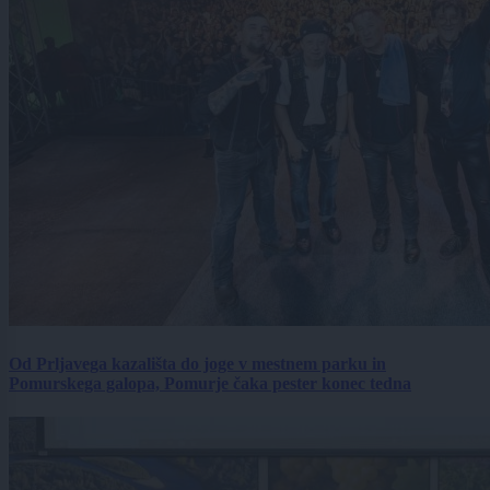
Od Prljavega kazališta do joge v mestnem parku in
Pomurskega galopa, Pomurje čaka pester konec tedna