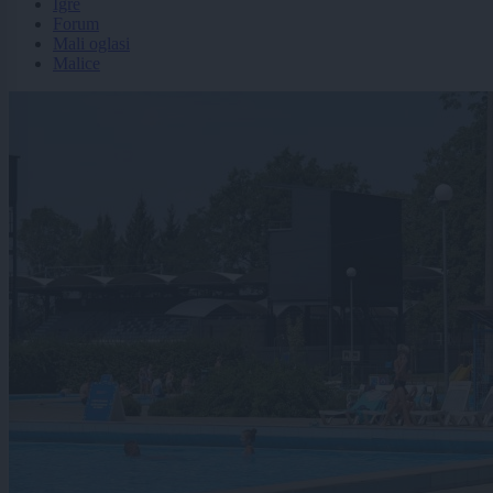
Igre
Forum
Mali oglasi
Malice