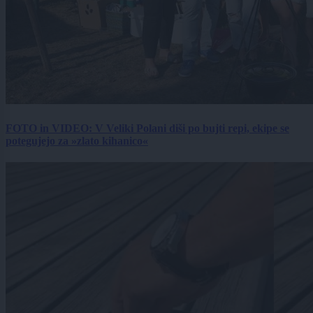
FOTO in VIDEO: V Veliki Polani diši po bujti repi, ekipe se
potegujejo za »zlato kihanico«