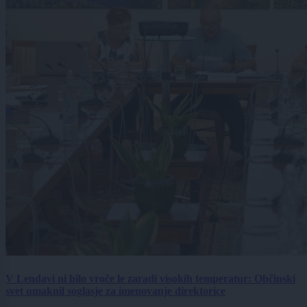
V Lendavi ni bilo vroče le zaradi visokih temperatur: Občinski
svet umaknil soglasje za imenovanje direktorice