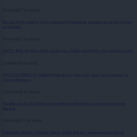
Slovenija
7 ur nazaj
Bezjak Zrim zahteva večje priznanje Prekmurju: praznik naj ne bo odvisen
od obletnic
Slovenija
7 ur nazaj
FOTO: Bele štorklje pišejo zgodovino: Toliko gnezd jih v Sloveniji še ni bilo
Lokalno
8 ur nazaj
FOTO in VIDEO: V Veliki Polani diši po bujti repi, ekipe se potegujejo za
»zlato kihanico«
Globalno
9 ur nazaj
Vozniki, pozor! Na štirih avtocestnih odsekih prihaja sekcijsko merjenje
hitrosti
Slovenija
10 ur nazaj
Peklenski četrtek v Murski Soboti, padel tudi nov temperaturni rekord