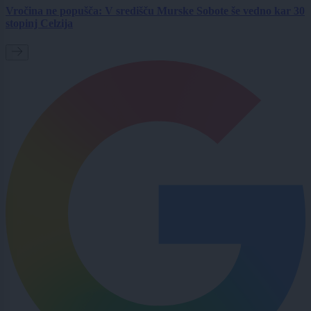
Vročina ne popušča: V središču Murske Sobote še vedno kar 30
stopinj Celzija