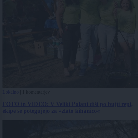
Lokalno
|
1 komentarjev
FOTO in VIDEO: V Veliki Polani diši po bujti repi,
ekipe se potegujejo za »zlato kihanico«