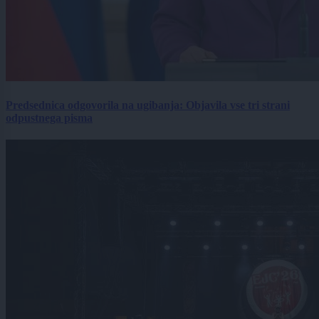
Predsednica odgovorila na ugibanja: Objavila vse tri strani
odpustnega pisma