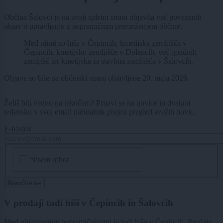
Občina Šalovci je na svoji spletni strani objavila več povezanih
objav o upravljanju z nepremičnim premoženjem občine.
Med njimi so hiša v Čepincih, kmetijska zemljišča v
Čepincih, kmetijsko zemljišče v Dolencih, več gozdnih
zemljišč ter kmetijska in stavbna zemljišča v Šalovcih.
Objave so bile na občinski strani objavljene 20. maja 2026.
Želiš biti vedno na tekočem? Prijavi se na novice in dvakrat
tedensko v svoj email nabiralnik prejmi pregled svežih novic.
E-naslov
CAPTCHA
Nisem robot
Naročite se
V prodaji tudi hiši v Čepincih in Šalovcih
Med objavljenimi nepremičninami je tudi hiša v Čepincih. Prodaja