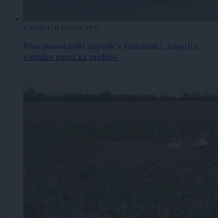
Lokalno
|
0 komentarjev
Murskosoboški župnik v bolnišnici, župnija
vernike prosi za molitev