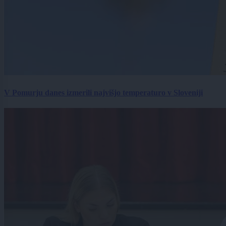
V Pomurju danes izmerili najvišjo temperaturo v Sloveniji