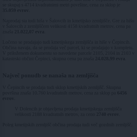
se skupaj s 4714 kvadratnimi metri površine, cena za sklop je
35.059 evrov
.
Naprodaj sta tudi hiša v Šalovcih in kmetijsko zemljišče. Gre za hišo
v Šalovcih z zemljiščem velikosti 4158 kvadratnih metrov, cena pa
znaša
21.022,07 evra
.
Ločeno se prodajajo tudi kmetijskega zemljišča in hiše v Čepincih.
Občina navaja, da se prodaja več parcel, ki se prodajajo v kompletu.
V priloženem dokumentu so navedene parcele 2105, 2104 in 2103 v
katastrski občini Čepinci, skupna cena pa znaša
24.028,99 evra
.
Največ ponudb se nanaša na zemljišča
V Čepincih se prodaja tudi sklop kmetijskih zemljišč. Skupna
površina znaša 10.760 kvadratnih metrov, cena za sklop pa
6456
evrov
.
V Dolencih je objavljena prodaja kmetijskega zemljišča
velikosti 2188 kvadratnih metrov, za ceno
2740 evrov
.
Poleg kmetijskih zemljišč občina prodaja tudi več gozdnih zemljišč.