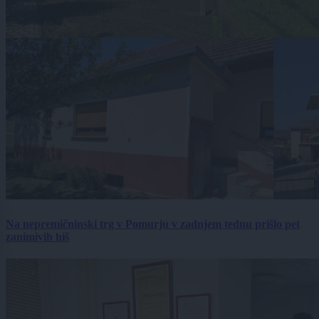
Na nepremičninski trg v Pomurju v zadnjem tednu prišlo pet
zanimivih hiš