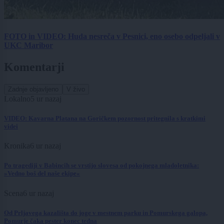
FOTO in VIDEO: Huda nesreča v Pesnici, eno osebo odpeljali v
UKC Maribor
Komentarji
Zadnje objavljeno
V živo
Lokalno
5 ur nazaj
VIDEO: Kavarna Platana na Goričkem pozornost pritegnila s kratkimi
videi
Kronika
6 ur nazaj
Po tragediji v Babincih se vrstijo slovesa od pokojnega mladoletnika:
»Vedno boš del naše ekipe«
Scena
6 ur nazaj
Od Prljavega kazališta do joge v mestnem parku in Pomurskega galopa,
Pomurje čaka pester konec tedna