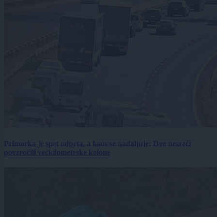
Primorka je spet odprta, a kaos se nadaljuje: Dve nesreči
povzročili večkilometrske kolone