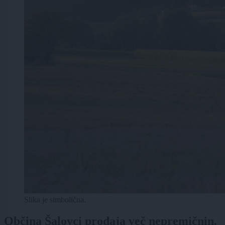
Slika je simbolična.
Občina Šalovci prodaja več nepremičnin.