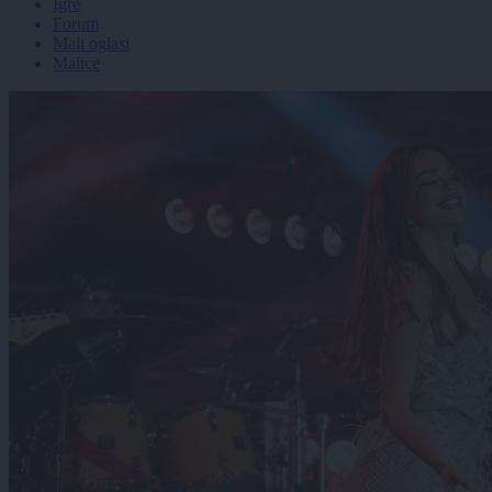
Igre
Forum
Mali oglasi
Malice