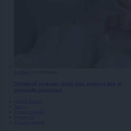
Politika
|
0 komentarjev
Najmlajši poslanec dobil sina, njegovo ime je
pritegnilo pozornost
Občina Šalovci
Šalovci
Prodaja zemljišč
Prodaja hiš
Zbiranje ponudb