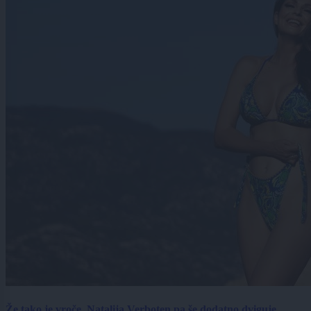
Že tako je vroče, Natalija Verboten pa še dodatno dviguje