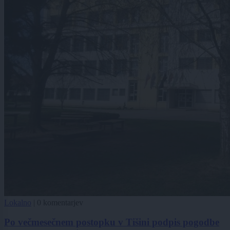
Lokalno
|
0 komentarjev
Po večmesečnem postopku v Tišini podpis pogodbe