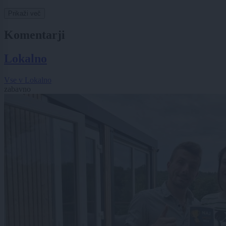
Prikaži več
Komentarji
Lokalno
Vse v Lokalno
zabavno