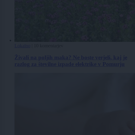
Lokalno
|
10 komentarjev
Živali na poljih maka? Ne boste verjeli, kaj je
razlog za številne izpade elektrike v Pomurju