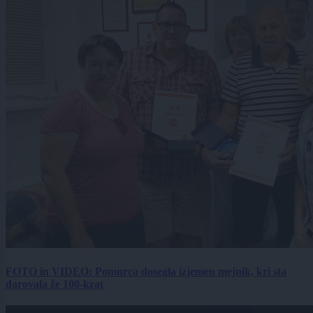
FOTO in VIDEO: Pomurca dosegla izjemen mejnik, kri sta
darovala že 100-krat