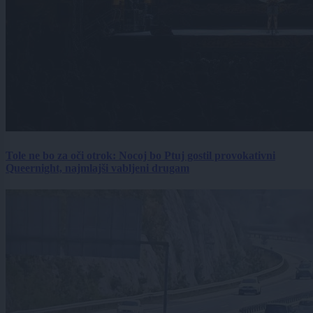
Tole ne bo za oči otrok: Nocoj bo Ptuj gostil provokativni
Queernight, najmlajši vabljeni drugam