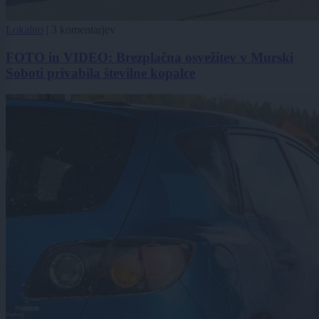
Lokalno
|
3 komentarjev
FOTO in VIDEO: Brezplačna osvežitev v Murski
Soboti privabila številne kopalce