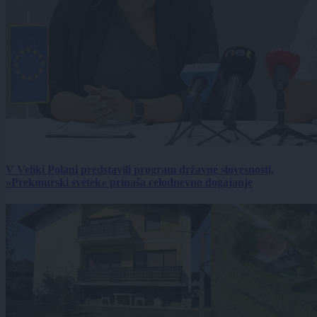
V Veliki Polani predstavili program državne slovesnosti,
»Prekmurski svétek« prinaša celodnevno dogajanje