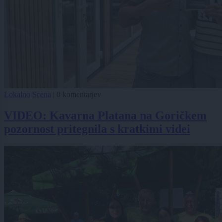
Lokalno
Scena
|
0 komentarjev
VIDEO: Kavarna Platana na Goričkem
pozornost pritegnila s kratkimi videi