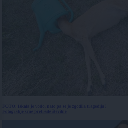
FOTO: Iskala je vodo, nato pa se je zgodila tragedija?
Fotografije srne pretresle številne