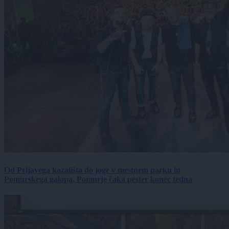
Od Prljavega kazališta do joge v mestnem parku in
Pomurskega galopa, Pomurje čaka pester konec tedna