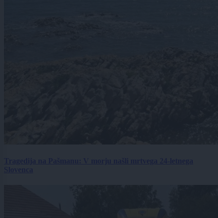
Tragedija na Pašmanu: V morju našli mrtvega 24-letnega
Slovenca