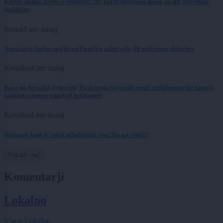
Koline dobile mesto v registru: Več kot le priprava mesa, so del slovenske
dediščine
Scena
3 ure nazaj
Anamaria Goltes naj bi od Dončića zahtevala 40 milijonov dolarjev
Kronika
4 ure nazaj
Kaos na hrvaški avtocesti: Po trčenju tovornih vozil večkilometrski zastoji,
poškodovanega odpeljal helikopter
Kronika
4 ure nazaj
Neznano kam je odšel mladoletni Jon. Ste ga videli?
Prikaži več
Komentarji
Lokalno
Vse v Lokalno