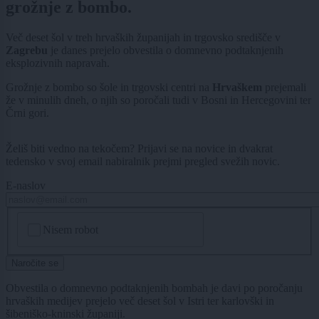
grožnje z bombo.
Več deset šol v treh hrvaških županijah in trgovsko središče v
Zagrebu
je danes prejelo obvestila o domnevno podtaknjenih
eksplozivnih napravah.
Grožnje z bombo so šole in trgovski centri na
Hrvaškem
prejemali
že v minulih dneh, o njih so poročali tudi v Bosni in Hercegovini ter
Črni gori.
Želiš biti vedno na tekočem? Prijavi se na novice in dvakrat
tedensko v svoj email nabiralnik prejmi pregled svežih novic.
E-naslov
CAPTCHA
Nisem robot
Naročite se
Obvestila o domnevno podtaknjenih bombah je davi po poročanju
hrvaških medijev prejelo več deset šol v Istri ter karlovški in
šibeniško-kninski županiji.