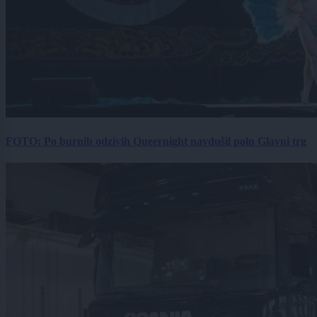
FOTO: Po burnih odzivih Queernight navdušil poln Glavni trg