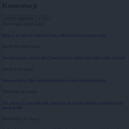
Komentarji
Zadnje objavljeno
V živo
Slovenija
6 minut nazaj
Bliža se na nebesni spektakel, letos odlični pogoji za opazovanje
okolje
36 minut nazaj
Vročina ogroža tudi živali: Z eno preprosto potezo jim lahko rešite življenje
okolje
2 uri nazaj
Suša vse hujša: Mura med rekami, kjer je stanje najbolj izrazito
Turizem
2 uri nazaj
212 občin, 212 najvišjih točk: Slovenca sta se lotila podviga, kakršnega pri
nas še ni bilo
Slovenija
3 ure nazaj