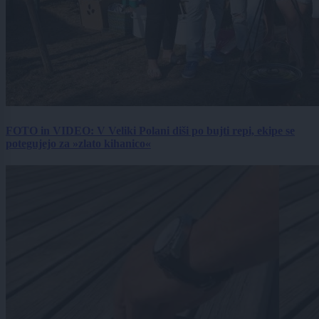
FOTO in VIDEO: V Veliki Polani diši po bujti repi, ekipe se
potegujejo za »zlato kihanico«