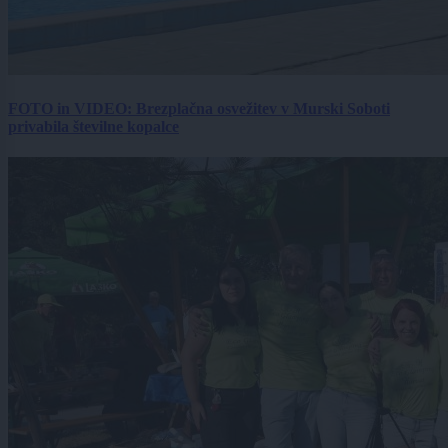
FOTO in VIDEO: Brezplačna osvežitev v Murski Soboti
privabila številne kopalce