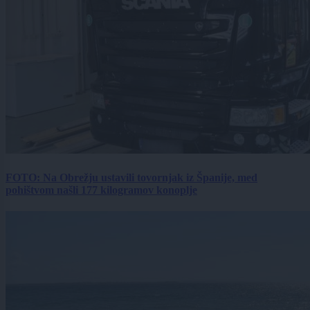
FOTO: Na Obrežju ustavili tovornjak iz Španije, med
pohištvom našli 177 kilogramov konoplje