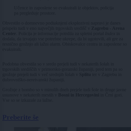
Učence in zaposlene so evakuirali iz objektov, policija
pa pregleduje prostore.
Obvestilo o domnevno podtaknjeni eksplozivni napravi je danes
prispelo tudi v eno največjih trgovskih središč v
Zagrebu - Arena
Center
. Policija je informacije potrdila za spletni portal
Index
in
dodala, da izvajajo vse potrebne ukrepe, da bi ugotovili, ali gre za
resnično grožnjo ali lažni alarm. Obiskovalce centra in zaposlene so
evakuirali.
Podobna obvestila so v sredo prejeli tudi v nekaterih šolah in
trgovskih središčih v primorsko-goranski županiji, pred tem pa so
grožnje prejeli tudi v več srednjih šolah v
Splitu
ter v Zagrebu in
dubrovniško-neretvanski županiji.
Grožnje z bombo so v minulih dneh prejele tudi šole in druge javne
ustanove v nekaterih mestih v
Bosni in Hercegovini
in Črni gori.
Vse so se izkazale za lažne.
Preberite še