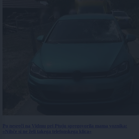
Po nesreči na Vidmu pri Ptuju spregovorila mama voznika:
»Nihče si ne želi takega telefonskega klica«