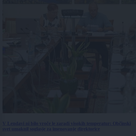
V Lendavi ni bilo vroče le zaradi visokih temperatur: Občinski
svet umaknil soglasje za imenovanje direktorice