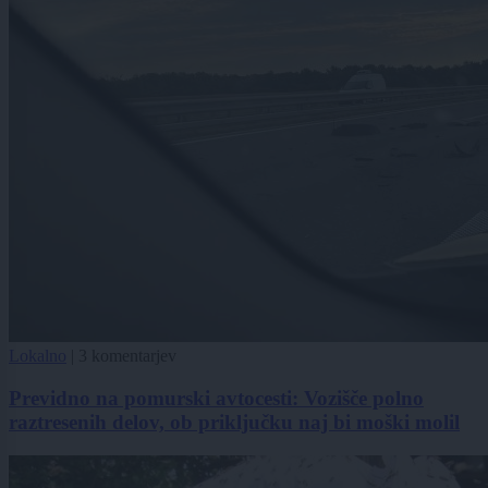
Lokalno
|
3 komentarjev
Previdno na pomurski avtocesti: Vozišče polno
raztresenih delov, ob priključku naj bi moški molil