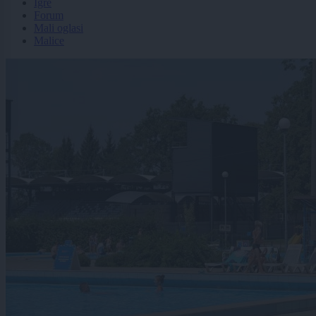
Igre
Forum
Mali oglasi
Malice