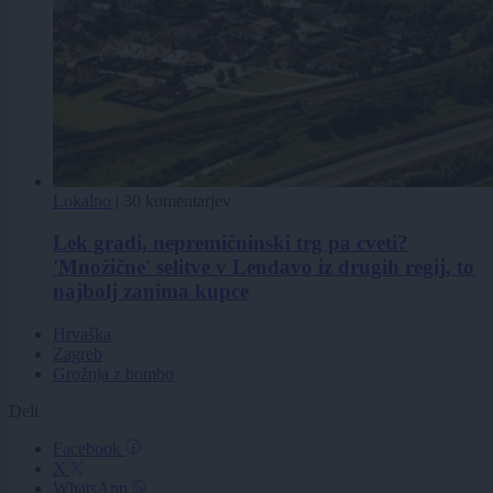
Lokalno
|
30 komentarjev
Lek gradi, nepremičninski trg pa cveti?
'Množične' selitve v Lendavo iz drugih regij, to
najbolj zanima kupce
Hrvaška
Zagreb
Grožnja z bombo
Deli
Facebook
X
WhatsApp