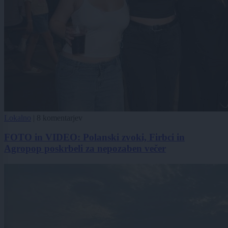
Lokalno
|
8 komentarjev
FOTO in VIDEO: Polanski zvoki, Firbci in
Agropop poskrbeli za nepozaben večer