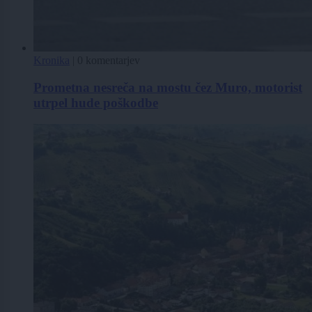
Kronika
|
0 komentarjev
Prometna nesreča na mostu čez Muro, motorist
utrpel hude poškodbe