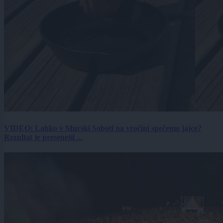
VIDEO: Lahko v Murski Soboti na vročini spečemo jajce?
Rezultat je presenetil ...