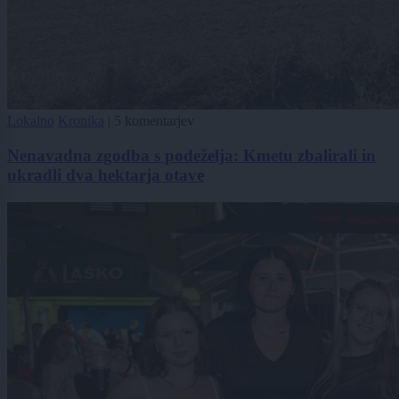
Lokalno
Kronika
|
5 komentarjev
Nenavadna zgodba s podeželja: Kmetu zbalirali in
ukradli dva hektarja otave