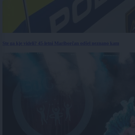
Ste ga kje videli? 45-letni Mariborčan odšel neznano kam