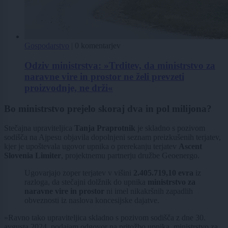
Gospodarstvo
|
0 komentarjev
Odziv ministrstva: »Trditev, da ministrstvo za
naravne vire in prostor ne želi prevzeti
proizvodnje, ne drži«
Bo ministrstvo prejelo skoraj dva in pol milijona?
Stečajna upraviteljica
Tanja Praprotnik
je skladno s pozivom
sodišča na Ajpesu objavila dopolnjeni seznam preizkušenih terjatev,
kjer je upoštevala ugovor upnika o prerekanju terjatev
Ascent
Slovenia Limiter
, projektnemu partnerju družbe Geoenergo.
Ugovarjajo zoper terjatev v višini
2.405.719,10 evra
iz
razloga, da stečajni dolžnik do upnika
ministrstvo za
naravne vire in prostor
ni imel nikakršnih zapadlih
obveznosti iz naslova koncesijske dajatve.
»Ravno tako upraviteljica skladno s pozivom sodišča z dne 30.
avgusta 2024, podajam odgovor na pritožbo upnika, ministrstvo za