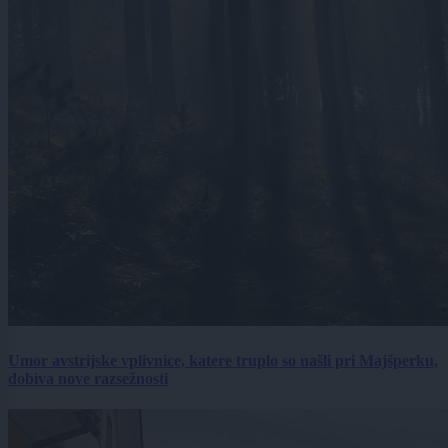
Umor avstrijske vplivnice, katere truplo so našli pri Majšperku,
dobiva nove razsežnosti