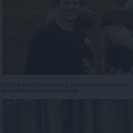
FOTO in VIDEO: Na zdravje! V Mariboru postavljali rekord
za najdaljšo špricer zdravico na svetu