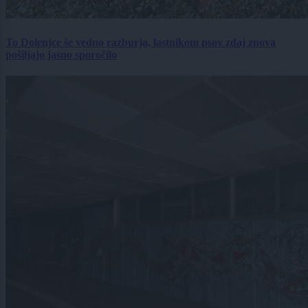
To Dolenjce še vedno razburja, lastnikom psov zdaj znova
pošiljajo jasno sporočilo