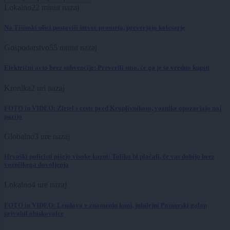
Lokalno
22 minut nazaj
Na Tišinski ulici postavili števec prometa, preverjajo kolesarje
Gospodarstvo
55 minut nazaj
Električni avto brez subvencije: Preverili smo, če ga je še vredno kupiti
Kronika
2 uri nazaj
FOTO in VIDEO: Zletel s ceste pred Kruplivnikom, voznike opozarjajo naj
pazijo
Globalno
3 ure nazaj
Hrvaški policisti pišejo visoke kazni: Toliko bi plačali, če vas dobijo brez
vozniškega dovoljenja
Lokalno
4 ure nazaj
FOTO in VIDEO: Lendava v znamenju konj, jubilejni Pomurski galop
privabil obiskovalce