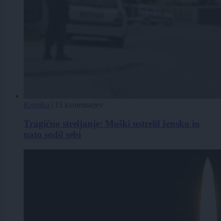
Kronika
|
15 komentarjev
Tragično streljanje: Moški ustrelil žensko in
nato sodil sebi