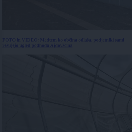
FOTO in VIDEO: Medtem ko občina odlaša, podjetniki sami
rešujejo ugled podhoda Ajdovščina