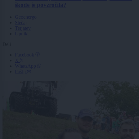
škode je povzročila?
Geoenergo
Stečaj
Terjatev
Upniki
Deli
Facebook
X
WhatsApp
Pošlji