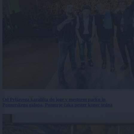
Od Prljavega kazališta do joge v mestnem parku in
Pomurskega galopa, Pomurje čaka pester konec tedna