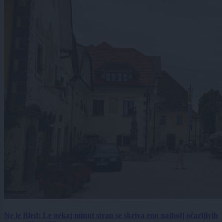
Ne le Bled: Le nekaj minut stran se skriva eno najbolj očarljivih