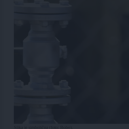
Slika je simbolična (foto: Bobo).