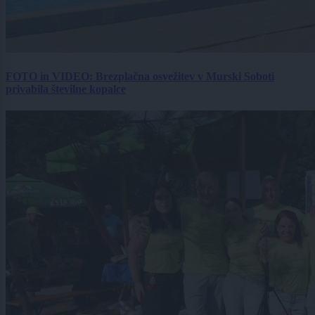
FOTO in VIDEO: Brezplačna osvežitev v Murski Soboti
privabila številne kopalce