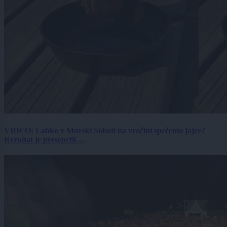
VIDEO: Lahko v Murski Soboti na vročini spečemo jajce?
Rezultat je presenetil ...