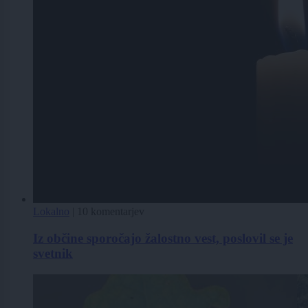
Lokalno
|
10 komentarjev
Iz občine sporočajo žalostno vest, poslovil se je
svetnik