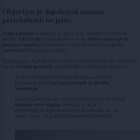
Objavljen je dopolnjeni seznam
preizkušenih terjatev.
Nafta Lendava
je holding, ki ima v svoji strukturi tri hčerinske
družbe:
EKO Nafta
(100-odstotno v lasti),
Nafta varovanje in
požarna varnost
(100-odstotno v lasti) ter pridružena družba
Geoenergo
(50-odstotno v lasti).
Poročali smo
, da je Okrožno sodišče v Murski Soboti 30. maja 2024
začelo
stečajni postopek
nad holdinško družbo Nafta Lendava.
Že pred začetkom stečajnega postopka nad Nafto
Lendava je stekel
stečajni postopek za družbo
Geoenergo
.
Družba Geoenergo je v letu 2023 poslovala s skoraj
2,5
milijona evrov izgube
, ukvarjali pa so se s
pridobivanjem ogljikovodikov in kondenzata, ki - po
naravi stvari - ne dopuščata opustitve proizvodnje.