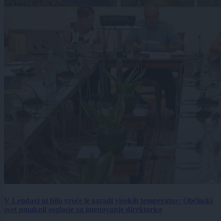
V Lendavi ni bilo vroče le zaradi visokih temperatur: Občinski
svet umaknil soglasje za imenovanje direktorice