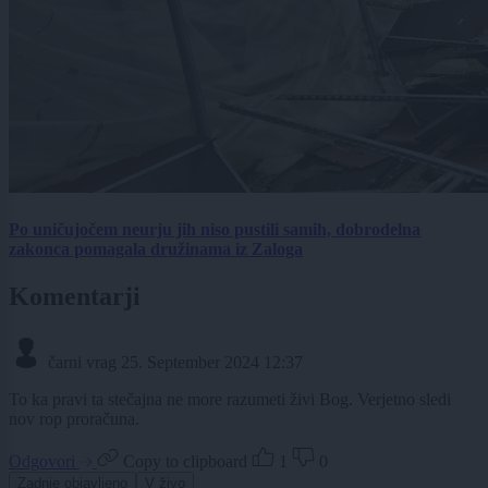
Po uničujočem neurju jih niso pustili samih, dobrodelna
zakonca pomagala družinama iz Zaloga
Komentarji
čarni vrag
25. September 2024 12:37
To ka pravi ta stečajna ne more razumeti živi Bog. Verjetno sledi
nov rop proračuna.
Odgovori
Copy to clipboard
1
0
Zadnje objavljeno
V živo