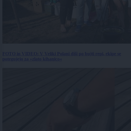
FOTO in VIDEO: V Veliki Polani diši po bujti repi, ekipe se
potegujejo za »zlato kihanico«