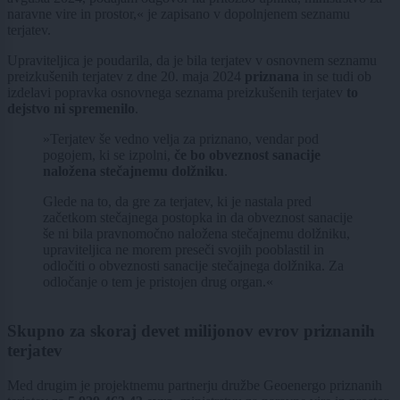
naravne vire in prostor,« je zapisano v dopolnjenem seznamu
terjatev.
Upraviteljica je poudarila, da je bila terjatev v osnovnem seznamu
preizkušenih terjatev z dne 20. maja 2024
priznana
in se tudi ob
izdelavi popravka osnovnega seznama preizkušenih terjatev
to
dejstvo ni spremenilo
.
»Terjatev še vedno velja za priznano, vendar pod
pogojem, ki se izpolni,
če bo obveznost sanacije
naložena stečajnemu dolžniku
.
Glede na to, da gre za terjatev, ki je nastala pred
začetkom stečajnega postopka in da obveznost sanacije
še ni bila pravnomočno naložena stečajnemu dolžniku,
upraviteljica ne morem preseči svojih pooblastil in
odločiti o obveznosti sanacije stečajnega dolžnika. Za
odločanje o tem je pristojen drug organ.«
Skupno za skoraj devet milijonov evrov priznanih
terjatev
Med drugim je projektnemu partnerju družbe Geoenergo priznanih