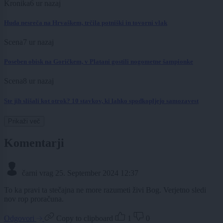
Kronika
6 ur nazaj
Huda nesreča na Hrvaškem, trčila potniški in tovorni vlak
Scena
7 ur nazaj
Poseben obisk na Goričkem, v Platani gostili nogometne šampionke
Scena
8 ur nazaj
Ste jih slišali kot otrok? 10 stavkov, ki lahko spodkopljejo samozavest
Prikaži več
Komentarji
čarni vrag
25. September 2024 12:37
To ka pravi ta stečajna ne more razumeti živi Bog. Verjetno sledi
nov rop proračuna.
Odgovori
Copy to clipboard
1
0