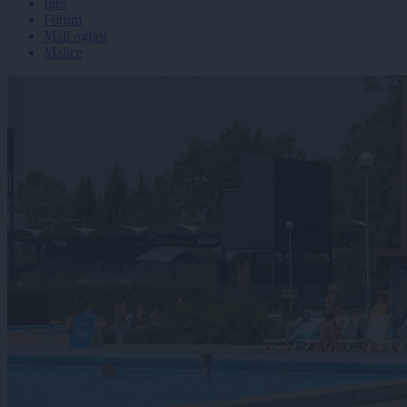
Igre
Forum
Mali oglasi
Malice