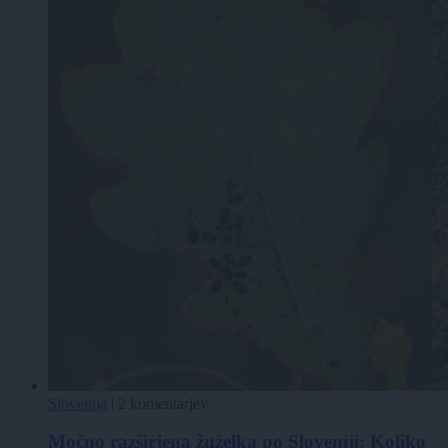
Slovenija
|
2 komentarjev
Močno razširjena žuželka po Sloveniji: Koliko