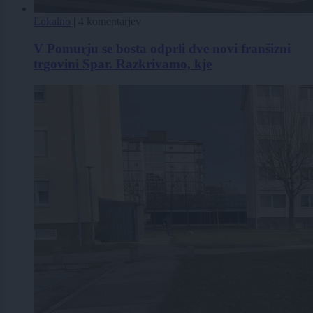
Lokalno
|
4 komentarjev
V Pomurju se bosta odprli dve novi franšizni
trgovini Spar. Razkrivamo, kje