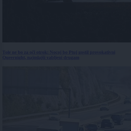
Tole ne bo za oči otrok: Nocoj bo Ptuj gostil provokativni
Queernight, najmlajši vabljeni drugam