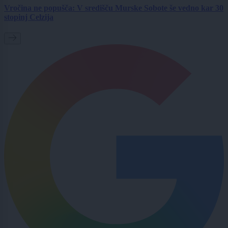
Vročina ne popušča: V središču Murske Sobote še vedno kar 30
stopinj Celzija