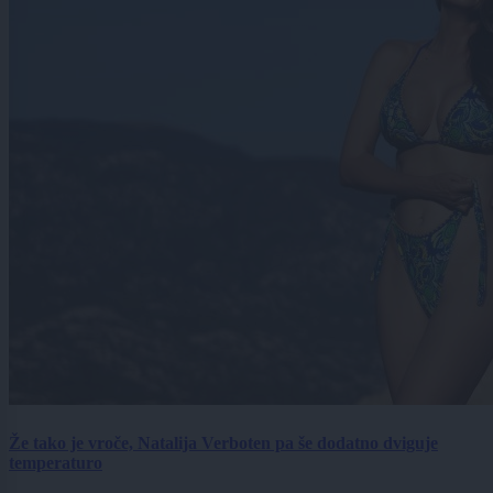
Že tako je vroče, Natalija Verboten pa še dodatno dviguje
temperaturo