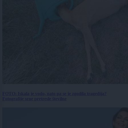
FOTO: Iskala je vodo, nato pa se je zgodila tragedija?
Fotografije srne pretresle številne