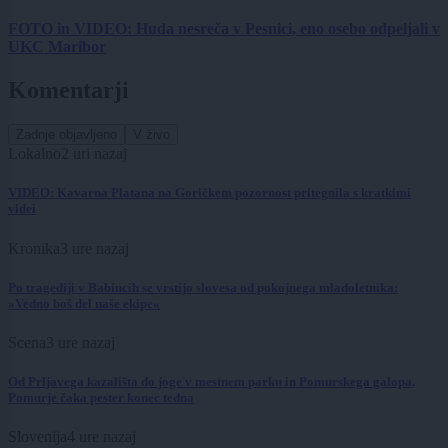
FOTO in VIDEO: Huda nesreča v Pesnici, eno osebo odpeljali v
UKC Maribor
Komentarji
Zadnje objavljeno
V živo
Lokalno
2 uri nazaj
VIDEO: Kavarna Platana na Goričkem pozornost pritegnila s kratkimi
videi
Kronika
3 ure nazaj
Po tragediji v Babincih se vrstijo slovesa od pokojnega mladoletnika:
»Vedno boš del naše ekipe«
Scena
3 ure nazaj
Od Prljavega kazališta do joge v mestnem parku in Pomurskega galopa,
Pomurje čaka pester konec tedna
Slovenija
4 ure nazaj