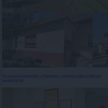
Na nepremičninski trg v Pomurju v zadnjem tednu prišlo pet
zanimivih hiš