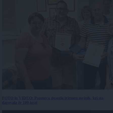
FOTO in VIDEO: Pomurca dosegla izjemen mejnik, kri sta
darovala že 100-krat