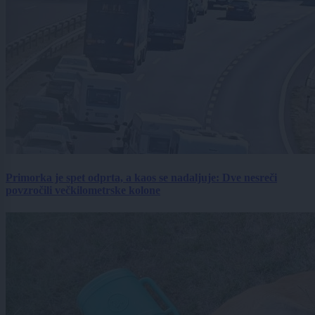
Primorka je spet odprta, a kaos se nadaljuje: Dve nesreči
povzročili večkilometrske kolone