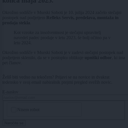
konca maja 2025.
Okrožno sodišče v Murski Soboti je 10. julija 2024 začelo stečajni
postopek nad podjetjem
Refleks Servis, predelava, montaža in
prodaja stekla
.
Kot vzroke za insolventnost je stečajni upravitelj
navedel padec prodaje v letu 2023, še bolj očitno pa v
letu 2024.
Okrožno sodišče v Murski Soboti je v zadevi stečajni postopek nad
podjetjem sklenilo, da se v postopku oblikuje
upniški odbor
, ki ima
pet članov.
Želiš biti vedno na tekočem? Prijavi se na novice in dvakrat
tedensko v svoj email nabiralnik prejmi pregled svežih novic.
E-naslov
CAPTCHA
Nisem robot
Naročite se