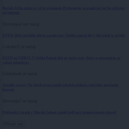
Bezjak Zrim zahteva večje priznanje Prekmurju: praznik naj ne bo odvisen
od obletnic
Slovenija
4 ure nazaj
FOTO: Bele štorklje pišejo zgodovino: Toliko gnezd jih v Sloveniji še ni bilo
Lokalno
5 ur nazaj
FOTO in VIDEO: V Veliki Polani diši po bujti repi, ekipe se potegujejo za
»zlato kihanico«
Globalno
6 ur nazaj
Vozniki, pozor! Na štirih avtocestnih odsekih prihaja sekcijsko merjenje
hitrosti
Slovenija
7 ur nazaj
Peklenski četrtek v Murski Soboti, padel tudi nov temperaturni rekord
Prikaži več