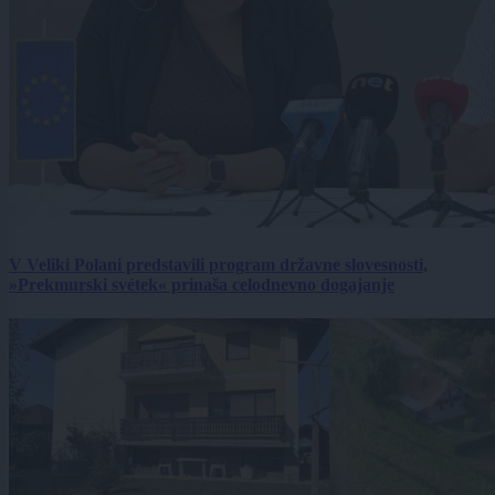
V Veliki Polani predstavili program državne slovesnosti,
»Prekmurski svétek« prinaša celodnevno dogajanje