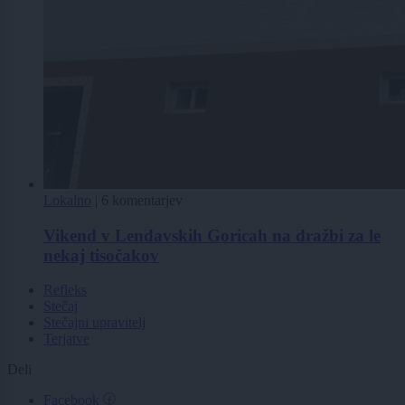
Lokalno
|
6 komentarjev
Vikend v Lendavskih Goricah na dražbi za le
nekaj tisočakov
Refleks
Stečaj
Stečajni upravitelj
Terjatve
Deli
Facebook