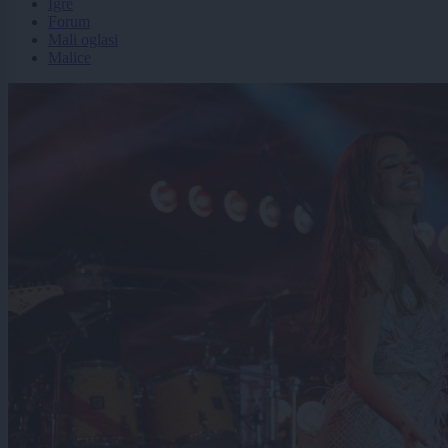
Igre
Forum
Mali oglasi
Malice