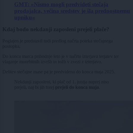
GMT: »Nismo mogli predvideti stečaja
prodajalca, večina sredstev je šla prednostnemu
upniku«
Kdaj bodo nekdanji zaposleni prejeli plače?
Poglajen je predstavil tudi predlog načrta poteka stečajnega
postopka.
Do konca marca prihodnje leto je v načrtu izterjava terjatev ter
vlaganje morebitnih izvršb in tožb v zvezi z izterjavo.
Delitev stečajne mase pa je predvidena do konca maja 2025.
Nekdanji zaposleni, ki plač od 1. junija naprej niso
prejeli, naj bi jih torej
prejeli do konca maja
.