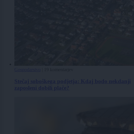
Gospodarstvo
|
19 komentarjev
Stečaj soboškega podjetja: Kdaj bodo nekdanji
zaposleni dobili plače?