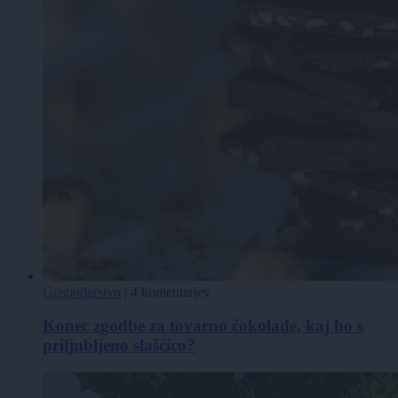
Gospodarstvo
|
4 komentarjev
Konec zgodbe za tovarno čokolade, kaj bo s
priljubljeno slaščico?