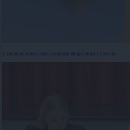
V Pomurju danes izmerili najvišjo temperaturo v Sloveniji