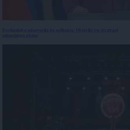
Predsednica odgovorila na ugibanja: Objavila vse tri strani
odpustnega pisma