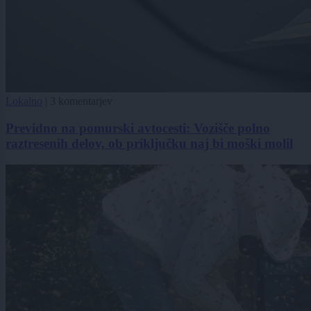
Lokalno
|
3 komentarjev
Previdno na pomurski avtocesti: Vozišče polno
raztresenih delov, ob priključku naj bi moški molil