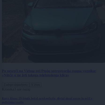
Po nesreči na Vidmu pri Ptuju spregovorila mama voznika:
»Nihče si ne želi takega telefonskega klica«
Zadnje objavljeno
V živo
Kronika
3 ure nazaj
Kot v filmu: 19-letnik bežal pred policijo, divjal skozi mesto in trčil v
policijsko vozilo