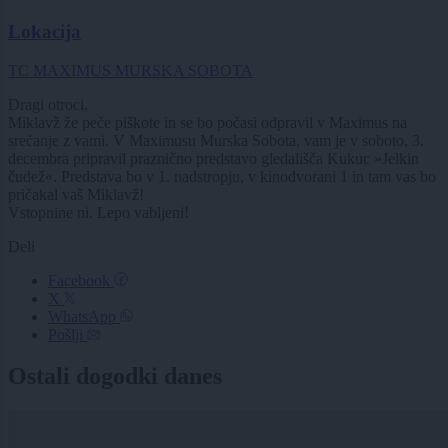
Lokacija
TC MAXIMUS MURSKA SOBOTA
Dragi otroci,
Miklavž že peče piškote in se bo počasi odpravil v Maximus na
srečanje z vami. V Maximusu Murska Sobota, vam je v soboto, 3.
decembra pripravil praznično predstavo gledališča Kukuc »Jelkin
čudež«. Predstava bo v 1. nadstropju, v kinodvorani 1 in tam vas bo
pričakal vaš Miklavž!
Vstopnine ni. Lepo vabljeni!
Deli
Facebook
X
WhatsApp
Pošlji
Ostali dogodki danes