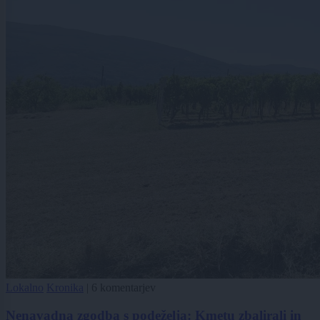
Lokalno
Kronika
|
6 komentarjev
Nenavadna zgodba s podeželja: Kmetu zbalirali in