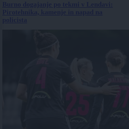
Burno dogajanje po tekmi v Lendavi:
Pirotehnika, kamenje in napad na
policista