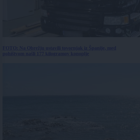
FOTO: Na Obrežju ustavili tovornjak iz Španije, med
pohištvom našli 177 kilogramov konoplje