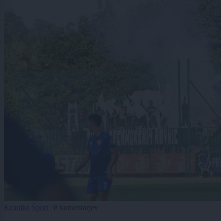
Kronika
Šport
|
8 komentarjev