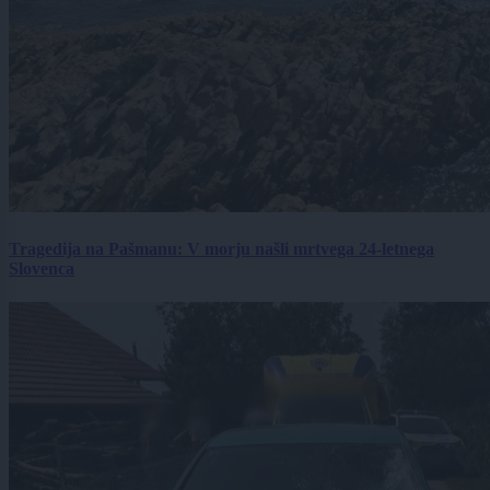
Tragedija na Pašmanu: V morju našli mrtvega 24-letnega
Slovenca