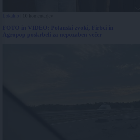
Lokalno
|
10 komentarjev
FOTO in VIDEO: Polanski zvoki, Firbci in
Agropop poskrbeli za nepozaben večer