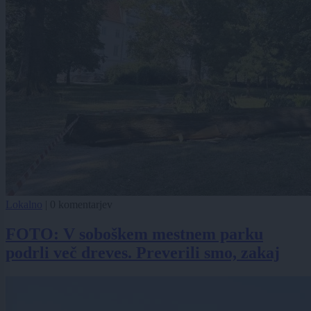
Lokalno
|
0 komentarjev
FOTO: V soboškem mestnem parku
podrli več dreves. Preverili smo, zakaj