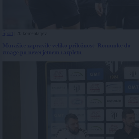
Šport
|
20 komentarjev
Murašice zapravile veliko priložnost: Romunke do
zmage po neverjetnem razpletu