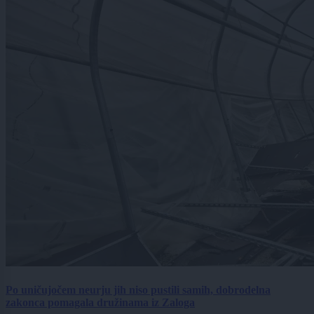
Po uničujočem neurju jih niso pustili samih, dobrodelna
zakonca pomagala družinama iz Zaloga