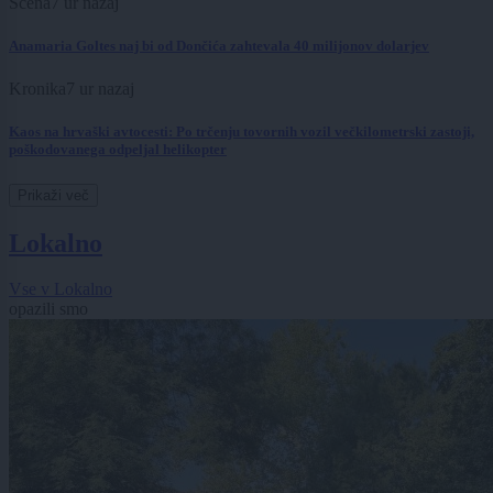
Scena
7 ur nazaj
Anamaria Goltes naj bi od Dončića zahtevala 40 milijonov dolarjev
Kronika
7 ur nazaj
Kaos na hrvaški avtocesti: Po trčenju tovornih vozil večkilometrski zastoji,
poškodovanega odpeljal helikopter
Prikaži več
Lokalno
Vse v Lokalno
opazili smo