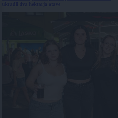
ukradli dva hektarja otave