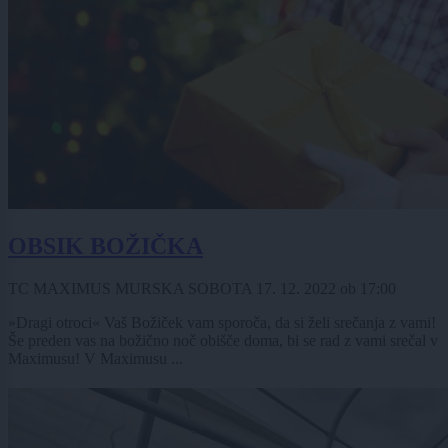
OBSIK BOŽIČKA
TC MAXIMUS MURSKA SOBOTA
17. 12. 2022
ob
17:00
»Dragi otroci« Vaš Božiček vam sporoča, da si želi srečanja z vami!
Še preden vas na božično noč obišče doma, bi se rad z vami srečal v
Maximusu! V Maximusu ...