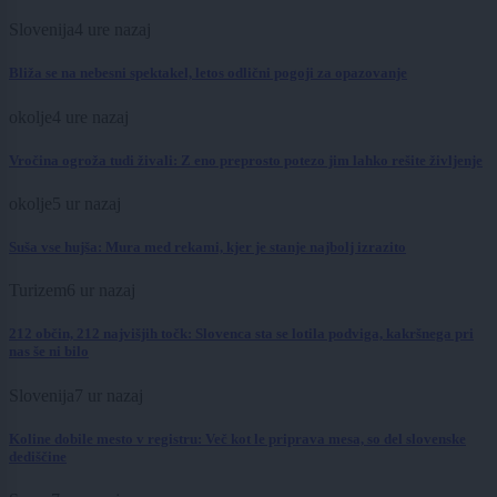
Slovenija
4 ure nazaj
Bliža se na nebesni spektakel, letos odlični pogoji za opazovanje
okolje
4 ure nazaj
Vročina ogroža tudi živali: Z eno preprosto potezo jim lahko rešite življenje
okolje
5 ur nazaj
Suša vse hujša: Mura med rekami, kjer je stanje najbolj izrazito
Turizem
6 ur nazaj
212 občin, 212 najvišjih točk: Slovenca sta se lotila podviga, kakršnega pri
nas še ni bilo
Slovenija
7 ur nazaj
Koline dobile mesto v registru: Več kot le priprava mesa, so del slovenske
dediščine