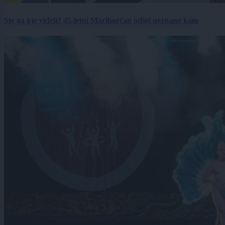
Ste ga kje videli? 45-letni Mariborčan odšel neznano kam