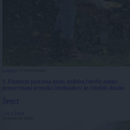
Lokalno
|
0 komentarjev
V Pomurju potrjena huda gniloba čebelje zalege,
prepovedani premiki čebelnjakov in čebeljih družin
Šport
Vse v Šport
prekmurski derbi