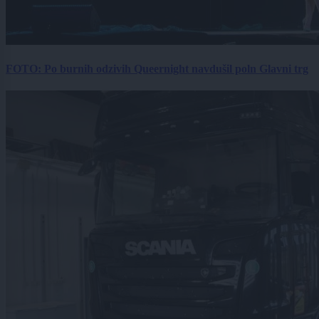
FOTO: Po burnih odzivih Queernight navdušil poln Glavni trg