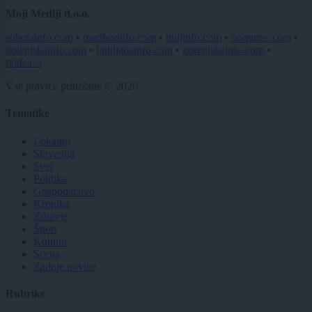
Moji Mediji d.o.o.
sobotainfo.com
•
mariborinfo.com
•
ptujinfo.com
•
pomurec.com
•
dolenjskainfo.com
•
ljubljanainfo.com
•
gorenjskainfo.com
•
tvidea.si
Vse pravice pridržane © 2026
Tematike
Lokalno
Slovenija
Svet
Politika
Gospodarstvo
Kronika
Zdravje
Šport
Kultura
Scena
Zadnje novice
Rubrike