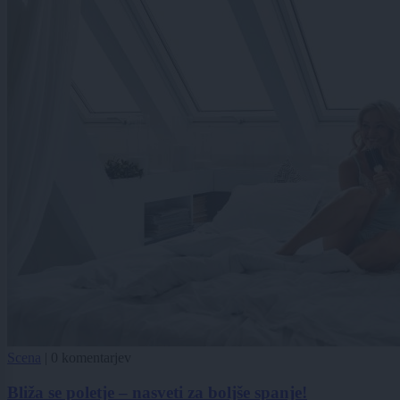
Scena
|
0 komentarjev
Bliža se poletje – nasveti za boljše spanje!