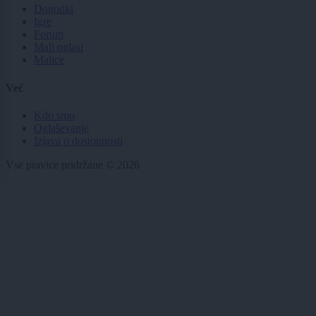
Dogodki
Igre
Forum
Mali oglasi
Malice
Več
Kdo smo
Oglaševanje
Izjava o dostopnosti
Vse pravice pridržane © 2026