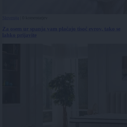
Slovenija
|
0 komentarjev
Za osem ur spanja vam plačajo tisoč evrov, tako se
lahko prijavite