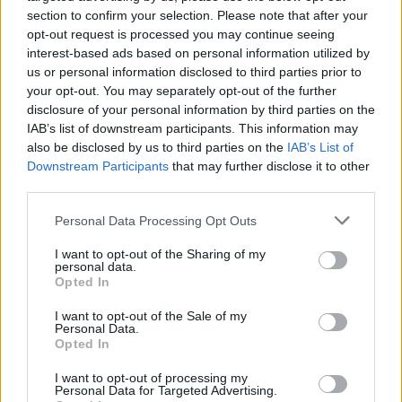
section to confirm your selection. Please note that after your
opt-out request is processed you may continue seeing
interest-based ads based on personal information utilized by
us or personal information disclosed to third parties prior to
your opt-out. You may separately opt-out of the further
Globalno
|
1 komentarjev
disclosure of your personal information by third parties on the
Svetovni dan spanja: Ali spite dovolj?
IAB’s list of downstream participants. This information may
also be disclosed by us to third parties on the
IAB’s List of
1
Downstream Participants
that may further disclose it to other
2
third parties.
Please note that this website/app uses one or more Google
Personal Data Processing Opt Outs
services and may gather and store information including but
Zadnje objavljeno
V živo
not limited to your visit or usage behaviour. You may click to
I want to opt-out of the Sharing of my
Lokalno
8 minut nazaj
personal data.
grant or deny consent to Google and its third-party tags to
Opted In
use your data for below specified purposes in below Google
Na Tišinski ulici postavili števec prometa, preverjajo kolesarje
consent section.
I want to opt-out of the Sale of my
Personal Data.
Gospodarstvo
41 minut nazaj
Opted In
Električni avto brez subvencije: Preverili smo, če ga je še vredno kupiti
I want to opt-out of processing my
Personal Data for Targeted Advertising.