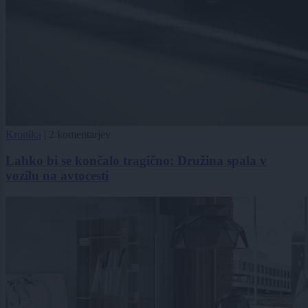
Kronika
|
2 komentarjev
Lahko bi se končalo tragično: Družina spala v
vozilu na avtocesti