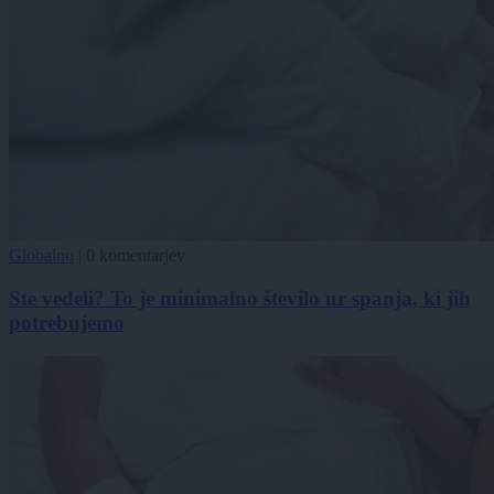
Globalno
|
0 komentarjev
Ste vedeli? To je minimalno število ur spanja, ki jih
potrebujemo