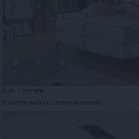
Scena
|
0 komentarjev
Popestrite spalnico z boxspring posteljo