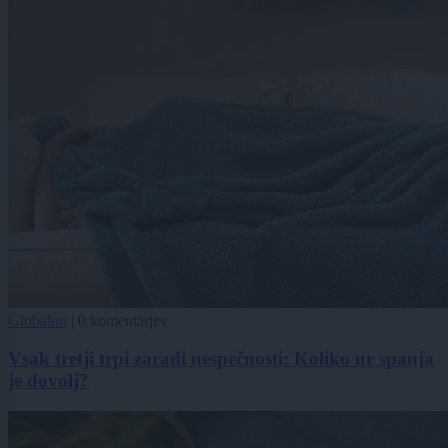
Globalno
|
0 komentarjev
Vsak tretji trpi zaradi nespečnosti: Koliko ur spanja
je dovolj?