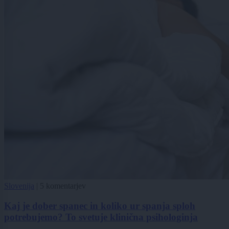
Slovenija
|
5 komentarjev
Kaj je dober spanec in koliko ur spanja sploh
potrebujemo? To svetuje klinična psihologinja