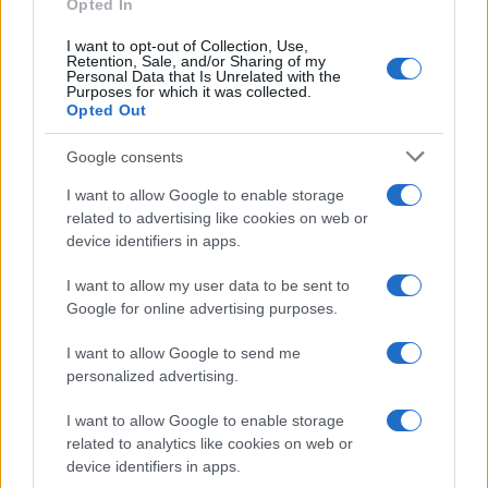
Kronika
2 uri nazaj
Opted In
Prijavi se na cajtng
FOTO in VIDEO: Zletel s ceste pred Kruplivnikom, voznike opozarjajo naj
I want to opt-out of Collection, Use,
Retention, Sale, and/or Sharing of my
pazijo
Personal Data that Is Unrelated with the
Purposes for which it was collected.
Globalno
3 ure nazaj
Opted Out
Hrvaški policisti pišejo visoke kazni: Toliko bi plačali, če vas dobijo brez
Google consents
vozniškega dovoljenja
I want to allow Google to enable storage
Lokalno
4 ure nazaj
related to advertising like cookies on web or
device identifiers in apps.
FOTO in VIDEO: Lendava v znamenju konj, jubilejni Pomurski galop
privabil obiskovalce
I want to allow my user data to be sent to
Google for online advertising purposes.
Kronika
6 ur nazaj
I want to allow Google to send me
Huda nesreča na Hrvaškem, trčila potniški in tovorni vlak
personalized advertising.
Scena
6 ur nazaj
I want to allow Google to enable storage
Poseben obisk na Goričkem, v Platani gostili nogometne šampionke
related to analytics like cookies on web or
device identifiers in apps.
Scena
7 ur nazaj