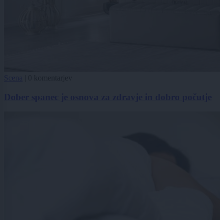
Scena
|
0 komentarjev
Dober spanec je osnova za zdravje in dobro počutje