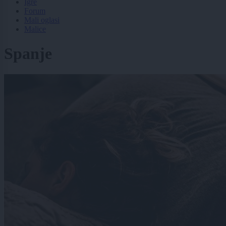
Igre
Forum
Mali oglasi
Malice
Spanje