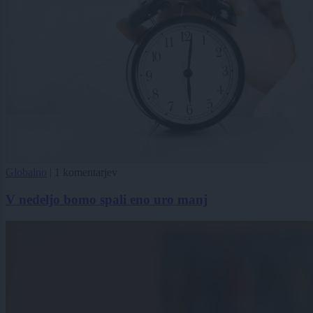
Globalno
|
1 komentarjev
V nedeljo bomo spali eno uro manj