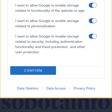
I want to allow Google to enable storage
Ste jih slišali kot otrok? 10 stavkov, ki lahko spodkopljejo samozavest
related to functionality of the website or app.
Prikaži več
I want to allow Google to enable storage
related to personalization.
Želiš biti vedno na tekočem? Prijavi se na novice in dvakrat
tedensko v svoj email nabiralnik prejmi pregled svežih novic.
I want to allow Google to enable storage
E-naslov
related to security, including authentication
functionality and fraud prevention, and other
CAPTCHA
user protection.
Nisem robot
Naročite se
CONFIRM
Imaš novico, informacijo, fotografijo ali video, ki bi nas utegnila
zanimati? Najboljše nagradimo.
Data Deletion
Data Access
Privacy Policy
Pošlji