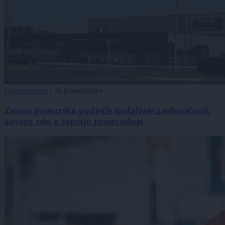
Gospodarstvo
|
38 komentarjev
Znano pomursko podjetje nadaljuje z odpuščanji,
govora celo o zaprtju proizvodnje