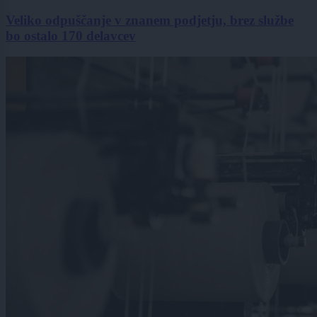
Veliko odpuščanje v znanem podjetju, brez službe
bo ostalo 170 delavcev