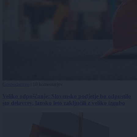
Gospodarstvo
|
10 komentarjev
Veliko odpuščanje: Slovensko podjetje bo odpustilo
sto delavcev, lansko leto zaključili z veliko izgubo