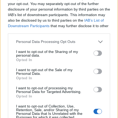
your opt-out. You may separately opt-out of the further
disclosure of your personal information by third parties on the
Kronika
3 ure nazaj
IAB’s list of downstream participants. This information may
Kaos na hrvaški avtocesti: Po trčenju tovornih vozil večkilometrski zastoji,
also be disclosed by us to third parties on the
IAB’s List of
poškodovanega odpeljal helikopter
Downstream Participants
that may further disclose it to other
third parties.
Kronika
3 ure nazaj
Please note that this website/app uses one or more Google
Personal Data Processing Opt Outs
Neznano kam je odšel mladoletni Jon. Ste ga videli?
services and may gather and store information including but
not limited to your visit or usage behaviour. You may click to
I want to opt-out of the Sharing of my
Slovenija
3 ure nazaj
personal data.
grant or deny consent to Google and its third-party tags to
Opted In
use your data for below specified purposes in below Google
Po prehodu fronte znova peklenska vročina: Prihodnji teden tudi do 37
consent section.
I want to opt-out of the Sale of my
stopinj
Personal Data.
Opted In
okolje
4 ure nazaj
I want to opt-out of processing my
Vročina udarila tudi po slovenskih rekah: Zaradi razmer omejujejo ribolov
Personal Data for Targeted Advertising.
Opted In
Prikaži več
Prijavi se na cajtng
I want to opt-out of Collection, Use,
Retention, Sale, and/or Sharing of my
Želiš biti vedno na tekočem? Prijavi se na novice in dvakrat
Personal Data that Is Unrelated with the
tedensko v svoj email nabiralnik prejmi pregled svežih novic.
Purposes for which it was collected.