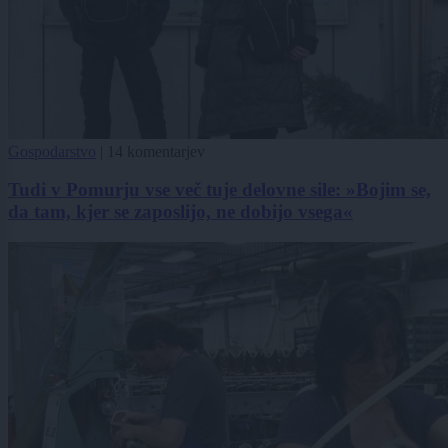
Gospodarstvo
|
14 komentarjev
Tudi v Pomurju vse več tuje delovne sile: »Bojim se,
da tam, kjer se zaposlijo, ne dobijo vsega«