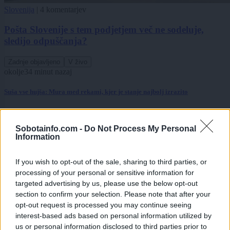
Slovenija
|
4 komentarjev
Pošta Slovenije s tem podjetjem več ne sodeluje,
sledijo odpuščanja?
Zadnje objavljeno
V živo
okolje
34 minut nazaj
Suša vse hujša: Mura med rekami, kjer je stanje najbolj izrazito
Turizem
eno uro nazaj
Sobotainfo.com -
Do Not Process My Personal
212 občin, 212 najvišjih točk: Slovenca sta se lotila podviga, kakršnega pri
Information
nas še ni bilo
Slovenija
2 uri nazaj
If you wish to opt-out of the sale, sharing to third parties, or
processing of your personal or sensitive information for
Koline dobile mesto v registru: Več kot le priprava mesa, so del slovenske
targeted advertising by us, please use the below opt-out
dediščine
section to confirm your selection. Please note that after your
opt-out request is processed you may continue seeing
Scena
2 uri nazaj
interest-based ads based on personal information utilized by
us or personal information disclosed to third parties prior to
Anamaria Goltes naj bi od Dončića zahtevala 40 milijonov dolarjev