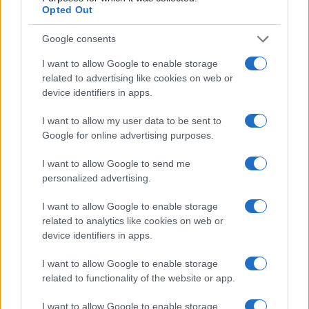
Opted Out
E-naslov
Google consents
CAPTCHA
Nisem robot
I want to allow Google to enable storage
related to advertising like cookies on web or
Naročite se
device identifiers in apps.
Imaš novico, informacijo, fotografijo ali video, ki bi nas utegnila
I want to allow my user data to be sent to
zanimati? Najboljše nagradimo.
Google for online advertising purposes.
Pošlji
I want to allow Google to send me
personalized advertising.
I want to allow Google to enable storage
related to analytics like cookies on web or
Moji Mediji d.o.o.
device identifiers in apps.
sobotainfo.com
•
mariborinfo.com
•
ptujinfo.com
•
pomurec.com
•
dolenjskainfo.com
•
ljubljanainfo.com
•
gorenjskainfo.com
•
I want to allow Google to enable storage
tvidea.si
related to functionality of the website or app.
Vse pravice pridržane © 2026
I want to allow Google to enable storage