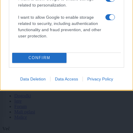
related to personalization.
Tematike
I want to allow Google to enable storage
Lokalno
related to security, including authentication
Slovenija
functionality and fraud prevention, and other
Svet
Politika
user protection.
Gospodarstvo
Kronika
Zdravje
Šport
CONFIRM
Kultura
Scena
Zadnje novice
Data Deletion
Data Access
Privacy Policy
Rubrike
Dogodki
Igre
Forum
Mali oglasi
Malice
Več