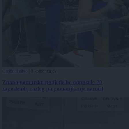
Gospodarstvo
|
8 komentarjev
Znano pomursko podjetje bo odpustilo 20
zaposlenih, razlog pa pomanjkanje naročil