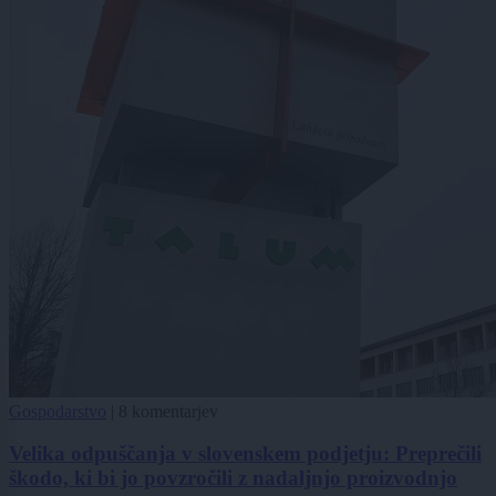
Gospodarstvo
|
8 komentarjev
Velika odpuščanja v slovenskem podjetju: Preprečili
škodo, ki bi jo povzročili z nadaljnjo proizvodnjo