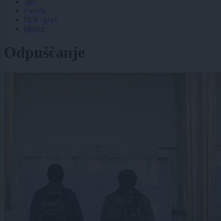
Igre
Forum
Mali oglasi
Malice
Odpuščanje