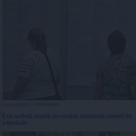
Gospodarstvo
|
1 komentarjev
Ena najbolj znanih slovenskih turističnih agencij bo
odpuščala