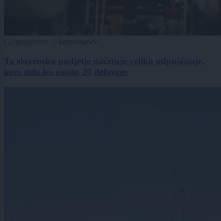
Gospodarstvo
|
1 komentarjev
To slovensko podjetje načrtuje veliko odpuščanje,
brez dela bo ostalo 20 delavcev