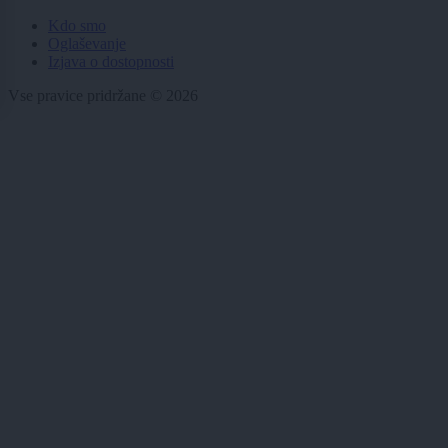
Kdo smo
Oglaševanje
Izjava o dostopnosti
Vse pravice pridržane © 2026